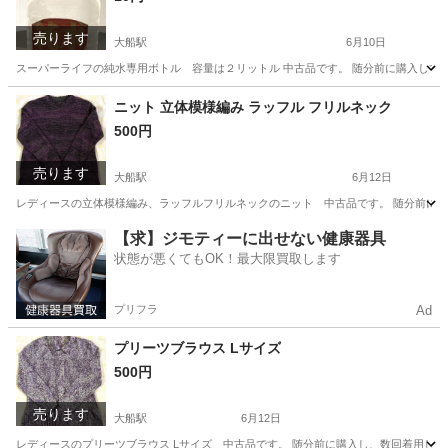
売ります
大船駅
6月10日
スーパーライフの純水専用ボトル 容量は２リットル 中古品です。 随分前に購入して
神奈川
鎌倉市
大船駅
家庭用品
純水
ニット 立体模様編み ラッフル フリルネック
500円
売ります
大船駅
6月12日
レディースの立体模様編み、ラッフルフリルネックのニット 中古品です。 随分前に購入
神奈川
鎌倉市
大船駅
ニット
【求】ジモティーに出せない健康器具
状態が悪くてもOK！最大限買取します
プリフラ
Ad
プリーツブラウス Lサイズ
500円
売ります
大船駅
6月12日
レディースのプリーツブラウス Lサイズ 中古品です。 随分前に購入し、数回着用しま