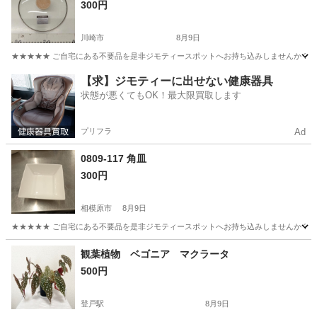
300円
川崎市
8月9日
★★★★★ ご自宅にある不要品を是非ジモティースポットへお持ち込みしませんか？ 家
神奈川
川崎市
調理器具
現地
【求】ジモティーに出せない健康器具
状態が悪くてもOK！最大限買取します
プリフラ
Ad
0809-117 角皿
300円
相模原市
8月9日
★★★★★ ご自宅にある不要品を是非ジモティースポットへお持ち込みしませんか？ 家
神奈川
相模原市
食器
現地
観葉植物 ベゴニア マクラータ
500円
登戸駅
8月9日