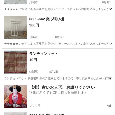
川崎市
8月9日
★★★★★ ご自宅にある不要品を是非ジモティースポットへお持ち込みしませんか？ 家
神奈川
川崎市
食器
マグカップ
0809-642 突っ張り棚
300円
川崎市
8月9日
★★★★★ ご自宅にある不要品を是非ジモティースポットへお持ち込みしませんか？ 家
神奈川
川崎市
その他
現地
ランチョンマット
10円
鶴間駅
8月9日
ランチョンマット 取引場所 親の介護をしていますので、申し訳ありませんが大和市鶴間の実
神奈川
大和市
鶴間駅
生活雑貨
ランチョンマット
【求】古いお人形、お譲りください
状態が悪くてもOK！最大限買取します
プリフラ
Ad