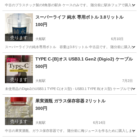
中古のプラスチック製の8角形の駅弁 ケースのみです。 随分前に駅弁フェアで購入した
神奈川
鎌倉市
大船駅
家庭用品
スーパーライフ 純水 専用ボトル 3.8リットル
100円
売ります
大船駅
6月10日
スーパーライフの純水専用ボトル 容量は3.8リットル 中古品です。 随分前に購入し
神奈川
鎌倉市
大船駅
家庭用品
純水
TYPE C-[B]オス USB3.1 Gen2 (Digio2) ケーブル
500円
売ります
大船駅
7月2日
未使用品のDigio2のUSB3.1 TYPE C(オス型) - USB3.1 TYPE B(オス型
神奈川
鎌倉市
大船駅
PCパーツ
果実酒瓶 ガラス保存容器 2リットル
300円
売ります
大船駅
6月14日
中古の果実酒瓶、ガラス保存容器です。 随分前に梅ジュースを作るために購入しました。2