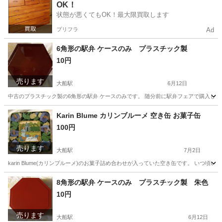
OK！
状態が悪くてもOK！最大限買取します
プリフラ
Ad
6角形の駅弁 ケースのみ プラスチック製
10円
売ります
大船駅
6月12日
中古のプラスチック製の6角形の駅弁 ケースのみです。 随分前に駅弁フェアで購入した
神奈川
鎌倉市
大船駅
家庭用品
プラスチック
Karin Blume カリンブルーメ 空き缶 お菓子缶
100円
売ります
大船駅
7月2日
karin Blume(カリンブルーメ)のお菓子詰め合わせが入っていた空き缶です。 いつ
神奈川
鎌倉市
大船駅
その他
8角形の駅弁 ケースのみ プラスチック製 朱色
10円
売ります
大船駅
6月12日