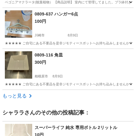
ベゴニアマクラータ(観葉植物） 【商品説明】 室内にて管理してました。プラ鉢付きで
神奈川
川崎市
登戸駅
その他
0809-637 ハンガー6点
100円
川崎市
8月9日
★★★★★ ご自宅にある不要品を是非ジモティースポットへお持ち込みしませんか？ 家
神奈川
川崎市
洗濯用品
現地
0809-116 角皿
300円
相模原市
8月9日
★★★★★ ご自宅にある不要品を是非ジモティースポットへお持ち込みしませんか？ 家
神奈川
相模原市
食器
現地
もっと見る
シャララ
さんのその他の投稿記事：
スーパーライフ 純水 専用ボトル 2リットル
10円