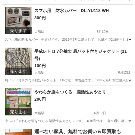
神奈川
鎌倉市
大船駅
ブラウス
スマホ用 防水カバー DL-YU118 WH
300円
売ります
大船駅
5月30日
スマホ用の防水カバー 中古品です。 2023年7月に購入して、お風呂で2回使用しまし
神奈川
鎌倉市
大船駅
携帯アクセサリー
切れ
平成レトロ 7分袖丈 肩パッド付きジャケット (11
号)
100円
売ります
大船駅
6月12日
肩パッド付きの7分袖丈ジャケット 11R(号) 中古品です。 30年ぐらい前に購入し、
神奈川
鎌倉市
大船駅
ジャケット
やわらか脳をつくる 脳活性あやとり
200円
売ります
大船駅
6月17日
中古の「やわらか頭をつくる 脳活性あやとり」です。 ★商品仕様 有木昭久 著 96頁 
神奈川
鎌倉市
大船駅
その他
運べない家具、無料でお伺い＆即買取も