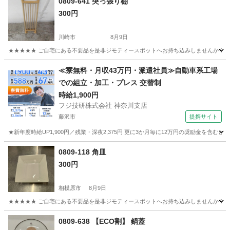
0809-641 突っ張り棚
300円
川崎市
8月9日
★★★★★ ご自宅にある不要品を是非ジモティースポットへお持ち込みしませんか？ 家
神奈川
川崎市
その他
現地
≪寮無料・月収43万円・派遣社員≫自動車系工場
での組立・加工・プレス 交替制
時給1,900円
フジ技研株式会社 神奈川支店
藤沢市
提携サイト
★新年度時給UP1,900円／残業・深夜2,375円 更に3か月毎に12万円の奨励金を含む
神奈川
藤沢市
その他
0809-118 角皿
300円
相模原市
8月9日
★★★★★ ご自宅にある不要品を是非ジモティースポットへお持ち込みしませんか？ 家
神奈川
相模原市
食器
現地
0809-638 【ECO割】 鍋蓋