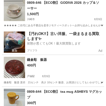
神奈川
川崎市
小田栄駅
調理器具
ガスコンロ
0809-646 【ECO割】 GODIVA 2026 カップ＆ソ
ーサー
1,500円
川崎市
8月9日
★★★★★ ご自宅にある不要品を是非ジモティースポットへお持ち込みしませんか？ 家
神奈川
川崎市
食器
現地
【汚れOK‼️】古い洋服、一袋まるまる買取
します✨
状態が悪くてもOK！最大限買取します
プリフラ
Ad
鎌倉彫 飯器
400円
戸塚駅
8月9日
鎌倉彫 飯器 直径 21センチ 高さ 10センチ 飯器、お茶請けとしてもいかがでしょうか
神奈川
横浜市
戸塚駅
生活雑貨
近辺
0809-644 【ECO割】 tea mug ASHBYS マグカッ
プ
300円