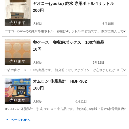
神奈川
鎌倉市
大船駅
家庭用品
ヤオコー(yaoko) 純水 専用ボトル 4リットル
200円
売ります
大船駅
6月10日
ヤオコー(yaoko)の純水専用ボトル 容量は4リットル 中古品です。 数前に購入し
神奈川
鎌倉市
大船駅
家庭用品
卵ケース 卵収納ボックス 100均商品
10円
売ります
大船駅
6月12日
中古の卵ケース 100均商品です。 随分前にセリアかダイソーか忘れましたが100円で
神奈川
鎌倉市
大船駅
家庭用品
オムロン 体脂肪計 HBF-302
100円
売ります
大船駅
6月11日
オムロンの体脂肪計 形式 HBF-302 中古品です。 随分前(20年以上前)の家電量販
神奈川
鎌倉市
大船駅
ボディケア
HBF
ページTOPへ