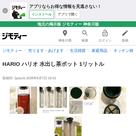
アプリならお得な情報を見逃さない！
インストール
アプリで開く
地元の掲示板 ジモティー 神奈川版
神奈川県
検索
ログイン
投稿
ジモティー
売ります・あげます
生活雑貨
家庭用品
キッチン雑
HARIO ハリオ 水出し茶ポット 1リットル
投稿ID: 1poyxb
2026年6月7日 16:01