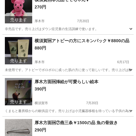
270円
売ります
厚木市
7月20日
非売品です。売り上げはダウン症児童の生活訓練で使います。
神奈川
厚木市
おもちゃ
横須賀🆗アトピーの方にスキンパック￥8800の品
880円
売ります
厚木市
6月17日
未使用です。アトピーでボロボロに成った肌の方に使って欲しいです。売り上げは動物
神奈川
厚木市
その他
ボロボロ
厚木方面🆗挿絵が可愛らしい絵本
390円
売ります
横須賀市
7月20日
くまもと書房様からの献供品です。売り上げは小児臓器移植を待っている子供の為に使
神奈川
横須賀市
文芸
神奈川
厚木市
文芸
くま
厚木方面🆗⑦燕三条￥1500の品 魚の骨抜き
290円