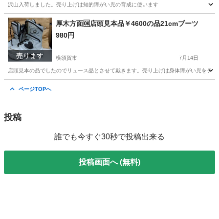
沢山入荷しました。売り上げは知的障がい児の育成に使います
神奈川
横須賀市
家庭用品
厚木方面🆗店頭見本品￥4600の品21cmブーツ
980円
売ります
横須賀市
7月14日
店頭見本の品でしたのでリュース品とさせて戴きます。売り上げは身体障がい児をディ
神奈川
横須賀市
その他
店頭
ページTOPへ
投稿
誰でも今すぐ30秒で投稿出来る
投稿画面へ (無料)