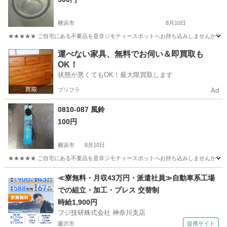
横浜市
8月10日
★★★★★ ご自宅にある不要品を是非ジモティースポットへお持ち込みしませんか？ 家
神奈川
横浜市
食器
KEYUKA
運べない家具、無料でお伺い＆即買取も
OK！
状態が悪くてもOK！最大限買取します
プリフラ
Ad
0810-087 風鈴
100円
横浜市
8月10日
★★★★★ ご自宅にある不要品を是非ジモティースポットへお持ち込みしませんか？ 家
神奈川
横浜市
その他
風鈴
≪寮無料・月収43万円・派遣社員≫自動車系工場
での組立・加工・プレス 交替制
時給1,900円
フジ技研株式会社 神奈川支店
藤沢市
提携サイト