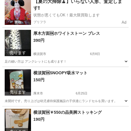
神奈川
厚木市
家具
神奈川
横須賀市
家具
【夏の大掃除🧹】いらない人形、査定しま
す❗️
状態が悪くてもOK！最大限買取します
プリフラ
Ad
厚木方面🆗ホワイトストーン ブレス
390円
売ります
横須賀市
6月8日
足の細い方は アンクレットにも成ります！
神奈川
横須賀市
生活雑貨
アンクレット
横須賀🆗SNOOPY吸水マット
150円
売ります
厚木市
6月25日
未開封です。売り上げは幼児虐待保護施設の子供達にランドセルを買います。
神奈川
厚木市
ノベルティグッズ
神奈川
横須賀市
横須賀🆗￥550の品美脚ストッキング
190円
ノベルティグッズ
吸水