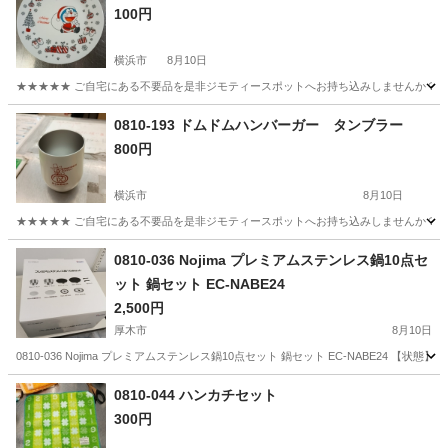
100円
横浜市
8月10日
★★★★★ ご自宅にある不要品を是非ジモティースポットへお持ち込みしませんか？ 家
神奈川
横浜市
食器
現地
0810-193 ドムドムハンバーガー タンブラー
800円
横浜市
8月10日
★★★★★ ご自宅にある不要品を是非ジモティースポットへお持ち込みしませんか？ 家
神奈川
横浜市
食器
タンブラー
0810-036 Nojima プレミアムステンレス鍋10点セ
ット 鍋セット EC-NABE24
2,500円
厚木市
8月10日
0810-036 Nojima プレミアムステンレス鍋10点セット 鍋セット EC-NABE2
神奈川
厚木市
調理器具
現地
0810-044 ハンカチセット
300円