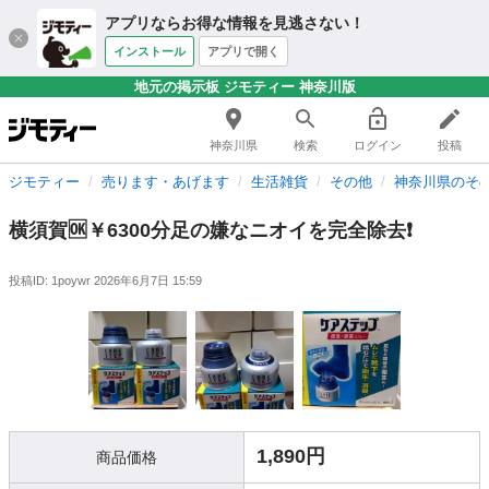
アプリならお得な情報を見逃さない！
インストール
アプリで開く
地元の掲示板 ジモティー 神奈川版
神奈川県
検索
ログイン
投稿
ジモティー
売ります・あげます
生活雑貨
その他
神奈川県のそ
横須賀🆗￥6300分足の嫌なニオイを完全除去❗️
投稿ID: 1poywr
2026年6月7日 15:59
1,890円
商品価格