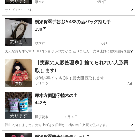
売ります
厚木市
7月7日
サイズＬ〜LLです。
神奈川
厚木市
その他
神奈川
横須賀市
その他
横須賀🆗手芸①￥488の品バッグ持ち手
190円
売ります
厚木市
7月1日
丈夫な持ち手です！100円ショップの品では､在りません！売り上げは動物虐待保護セ
神奈川
厚木市
その他
100円ショップ
【実家の人形整理🏠】捨てられない人形買
取します❗️
状態が悪くてもOK！最大限買取します
プリフラ
Ad
厚木方面🆗⑦植木の土
442円
売ります
横須賀市
6月30日
沢山入荷しました。売り上げは知的障がい者の自立支援で使います。
神奈川
横須賀市
その他
横須賀🆗非売品モモちゃん❢