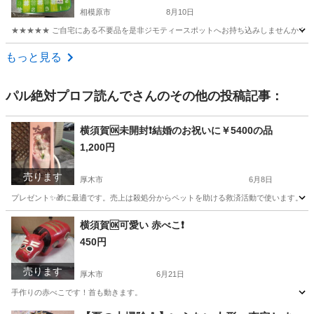
相模原市
8月10日
★★★★★ ご自宅にある不要品を是非ジモティースポットへお持ち込みしませんか？ 家
神奈川
相模原市
家庭用品
現地
もっと見る
パル絶対プロフ読んで
さんのその他の投稿記事：
横須賀🆗未開封❗️結婚のお祝いに￥5400の品
1,200円
売ります
厚木市
6月8日
プレゼント✨🎁に最適です。売上は殺処分からペットを助ける救済活動で使います。
神奈川
厚木市
その他
横須賀🆗可愛い 赤べこ❗️
450円
売ります
厚木市
6月21日
手作りの赤べこです！首も動きます。