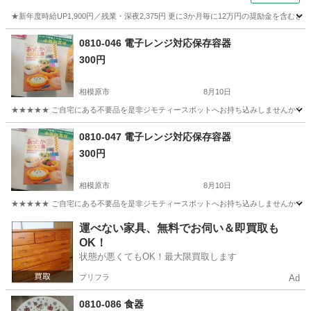
★新年度時給UP1,900円／残業・深夜2,375円 更に3か月毎に12万円の奨励金を含む
神奈川
藤沢市
その他
0810-046 電子レンジ対応保存容器
300円
相模原市
8月10日
★★★★★ ご自宅にある不要品を是非ジモティースポットへお持ち込みしませんか？ 家
神奈川
相模原市
調理器具
容器
0810-047 電子レンジ対応保存容器
300円
相模原市
8月10日
★★★★★ ご自宅にある不要品を是非ジモティースポットへお持ち込みしませんか？ 家
神奈川
相模原市
調理器具
容器
運べない家具、無料でお伺い＆即買取も
OK！
状態が悪くてもOK！最大限買取します
プリフラ
Ad
0810-086 食器