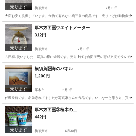
売ります
横須賀市
7月19日
大変お安く提供しています。金物で有名ない燕三条の商品です。売り上げは動物救済募
神奈川
横須賀市
調理器具
金物
厚木方面🆗ウエイトメーター
312円
売ります
横須賀市
7月19日
３回程､使いました。写真の様に綺麗です。売り上げは自閉症児の育成支援で役立てま
神奈川
横須賀市
調理器具
ウエイト
横須賀🆗海のパネル
1,200円
売ります
厚木市
6月9日
代理投稿です。名前忘れてましたが写真家さんの作品です。いいなーと思う方、買って
神奈川
厚木市
その他
神奈川
横須賀市
その他
厚木方面🆗③植木の土
442円
売ります
横須賀市
6月30日