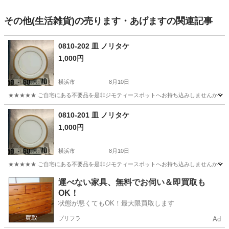
その他(生活雑貨)の売ります・あげますの関連記事
0810-202 皿 ノリタケ
1,000円
横浜市
8月10日
★★★★★ ご自宅にある不要品を是非ジモティースポットへお持ち込みしませんか？ 家
神奈川
横浜市
食器
ノリタケ
0810-201 皿 ノリタケ
1,000円
横浜市
8月10日
★★★★★ ご自宅にある不要品を是非ジモティースポットへお持ち込みしませんか？ 家
神奈川
横浜市
食器
ノリタケ
運べない家具、無料でお伺い＆即買取も
OK！
状態が悪くてもOK！最大限買取します
プリフラ
Ad