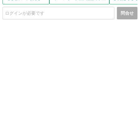
問合せ
初めての方へ
利用規約
プライバシーポリシー
プライバシー・ステートメント
健全化に資する運用方針
お問い合わせ
運営会社
サイトマップ
ご利用ガイド
フリーワードで探す
PC版で表示
都道府県選択
特定商取引法の表示
利用者情報の外部送信について
© 2011-
2026
Jmty, Inc.