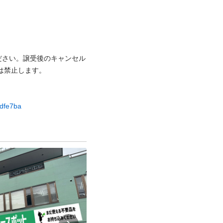
ださい。譲受後のキャンセル
⽌します。

ddfe7ba