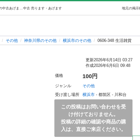
0606-348 生活雑貨 (ジモスポ横浜中山店) 横浜のその他の中古あげます・譲ります｜ジモティーで不用品の処分
中古
売ります・あげます
地元の掲示
その他
神奈川県のその他
横浜市のその他
0606-348 生活雑貨
更新
2026年6月14日 03:27
作成
2026年6月6日 09:48
価格
100円
ジャンル
その他
受け渡し場所
横浜市
 - 都筑区
 - 川和台
この投稿はお問い合わせを受
け付けておりません。
投稿の詳細の確認や商品の購
入は、直接ご来店ください。