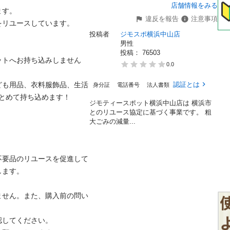
店舗情報をみる
。

違反を報告
注意事項
ユースしています。

投稿者
ジモスポ横浜中山店
男性
投稿： 
76503
ットへお持ち込みしません
0.0
ども用品、衣料服飾品、生活
認証とは
身分証
電話番号
法人書類
めて持ち込めます！

ジモティースポット横浜中山店は 横浜市
とのリユース協定に基づく事業です。 粗
⼤ごみの減量...
不要品のリユースを促進して
。

ません。また、購入前の問い
てください。
