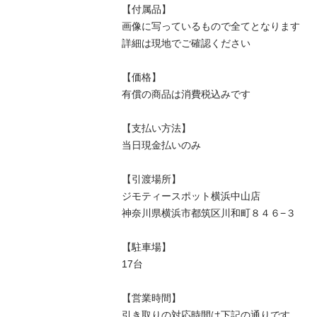
【付属品】

画像に写っているもので全てとなります

詳細は現地でご確認ください

【価格】

有償の商品は消費税込みです

【⽀払い⽅法】

当⽇現⾦払いのみ

【引渡場所】

ジモティースポット横浜中山店

神奈川県横浜市都筑区川和町８４６−３

【駐⾞場】

17台

【営業時間】

引き取りの対応時間は下記の通りです
