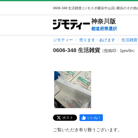
神奈川
版
都道府県選択
ジモティー
売ります・あげます
生活雑貨
0606-348 生活雑貨
（投稿ID : 1pnv0n）
ポスト
いいね！
ご覧いただき有り難うございます。
