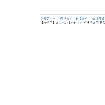
ジモティー
売ります・あげます
生活雑貨
【未使用】火にポン 3本セット 初期消火用 防
利用規約
プライ
運営会社
サイトマッ
© 2011-
2026
Jmty, Inc.