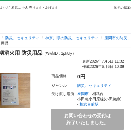
【未使用】火にポン 3本セット 初期消火用 防災用品 (もよりん) 相武台前の防災、セキュリティの中古あげます・譲ります｜ジモティーで不用品の処分
中古
売ります・あげます
地元の掲示
防災、セキュリティ
神奈川県の防災、セキュリティ
座間市の防災、
災用品
期消火用 防災用品
（投稿ID : 1pk8ly）
更新
2026年7月5日 11:32
作成
2026年6月6日 10:09
商品価格
0円
ジャンル
防災、セキュリティ
受け渡し場所
座間市
 - 相武台
小田急小田原線(小田急線) 
- 
相武台前駅
お問い合わせの受付は
終了いたしました。