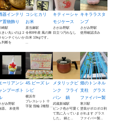
酒器インテリ
コシヒカリ
キティーシャ
キキララスタ
ア置物飾り
お米
モジケース
ンプ
川崎駅
原当麻駅
さがみ野駅
さがみ野駅
大きい丸いのは２
令和8年産 風の舞
目立つ汚れなし
使用確認済み
０センチぐらいか
白米 10kgです。
ら判断を
...
エーリアンシ
45.ビーズ レ
メタリックピ
畑のトンネル
ャンプーボト
シピ
ンク フライ
支柱 グラス
横浜市
ル
パン 鍋
ファイバー製
ブレスレット 十
さがみ野駅
武蔵新城駅
寒川駅
字架 指輪 2種類 ...
陶器。 未使用
ピンク色が可愛く
塗装がポロポロ剥
て気に入っていま
がれます グラス
した。 鍋と...
ファイバー製...