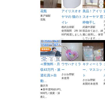
花瓶
アイリスオオ
美品！アイリ
東戸塚駅
ヤマの 猫のト
スオーヤマ 窓
花瓶
イレ
枠物干し
相武台前駅
武蔵中原駅
使用期間 2年 30
部品全てあり、綺
00円程度しました
麗に使用し、保管
...
しています。...
≪寮無料・月
ウサハナミラ
キティーミラ
収43万円・派
ー
ー、マスコッ
さがみ野駅
遣社員≫自
ト
未使用
さがみ野駅
動...
未開封未使用
藤沢市
★新年度時給UP1,
900円／残業・深
夜2,...