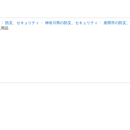
防災、セキュリティ
神奈川県の防災、セキュリティ
座間市の防災、
災用品
バシーポリシー
プライバシー・ステートメント
健全化に資する運用
プ
ご利用ガイド
フリーワードで探す
特定商取引法の表示
利用