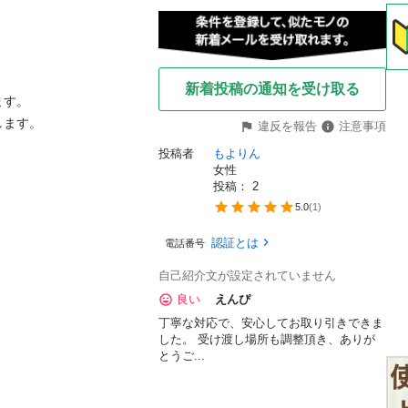
新着投稿の通知を受け取る
す。

違反を報告
注意事項
投稿者
もよりん
女性
投稿： 
2
5.0
(
1
)
認証とは
電話番号
自己紹介文が設定されていません
良い
えんぴ
丁寧な対応で、安心してお取り引きできま
した。 受け渡し場所も調整頂き、ありが
とうご...