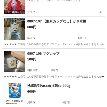
プリフラ
Ad
0807-197 【製氷カップなし】かき氷機
600円
藤沢市
8月7日
★★★★★ ご自宅にある不要品を是非ジモティースポットへお持ち込みしませんか？ 家
神奈川
藤沢市
調理器具
かき氷
0807-106 マグカップ
100円
相模原市
8月7日
★★★★★ ご自宅にある不要品を是非ジモティースポットへお持ち込みしませんか？ 家
神奈川
相模原市
食器
マグカップ
洗濯洗剤Attack抗菌ex 900g
600円
川崎市
8月7日