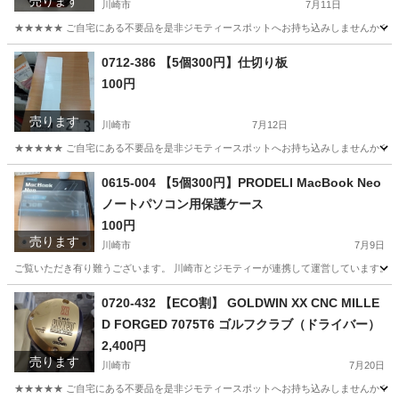
売ります
川崎市
7月11日
★★★★★ ご自宅にある不要品を是非ジモティースポットへお持ち込みしませんか？ 家
神奈川
川崎市
食器
現地
0712-386 【5個300円】仕切り板
100円
売ります
川崎市
7月12日
★★★★★ ご自宅にある不要品を是非ジモティースポットへお持ち込みしませんか？ 家
神奈川
川崎市
収納家具
現地
0615-004 【5個300円】PRODELI MacBook Neo
ノートパソコン用保護ケース
100円
売ります
川崎市
7月9日
ご覧いただき有り難うございます。 川崎市とジモティーが連携して運営しています。 粗
神奈川
川崎市
周辺機器
リユース
0720-432 【ECO割】 GOLDWIN XX CNC MILLE
D FORGED 7075T6 ゴルフクラブ（ドライバー）
2,400円
売ります
川崎市
7月20日
★★★★★ ご自宅にある不要品を是非ジモティースポットへお持ち込みしませんか？ 家