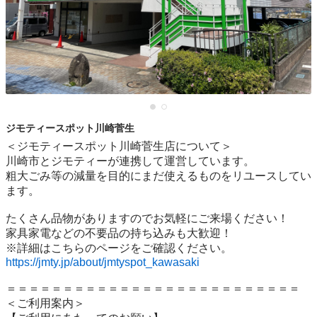
ジモティースポット川崎菅生
＜ジモティースポット川崎菅生店について＞

川崎市とジモティーが連携して運営しています。

粗⼤ごみ等の減量を⽬的にまだ使えるものをリユースしてい
ます。

たくさん品物がありますのでお気軽にご来場ください！

家具家電などの不要品の持ち込みも大歓迎！

https://jmty.jp/about/jmtyspot_kawasaki
＝＝＝＝＝＝＝＝＝＝＝＝＝＝＝＝＝＝＝＝＝＝＝＝＝＝

＜ご利用案内＞
