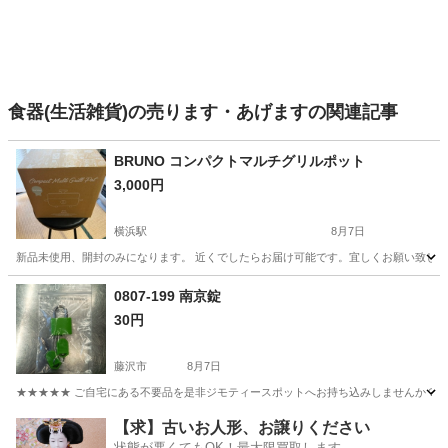
食器(生活雑貨)の売ります・あげますの関連記事
BRUNO コンパクトマルチグリルポット
3,000円
横浜駅
8月7日
新品未使用、開封のみになります。 近くでしたらお届け可能です。宜しくお願い致し
神奈川
横浜市
横浜駅
調理器具
0807-199 南京錠
30円
藤沢市
8月7日
★★★★★ ご自宅にある不要品を是非ジモティースポットへお持ち込みしませんか？ 家
神奈川
藤沢市
防災、セキュリティ
南京錠
【求】古いお人形、お譲りください
状態が悪くてもOK！最大限買取します