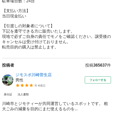
駐車場台数：24台

【⽀払い⽅法】

当日現金払い

【引渡しの対象者について】

下記を遵守できる⽅に販売いたします。

現地で必ずご⾃⾝の責任でモノをご確認ください。譲受後の
キャンセルは受け付けておりません。

転売⽬的の購⼊は禁⽌します。
投稿者
投稿
365637
件
ジモスポ川崎菅生店
男性
フォローする
4.0
(
2
)
身分証
法人書類
川崎市とジモティーが共同運営しているスポットです。 粗
⼤ごみの減量を⽬的にまだ使えるものを...