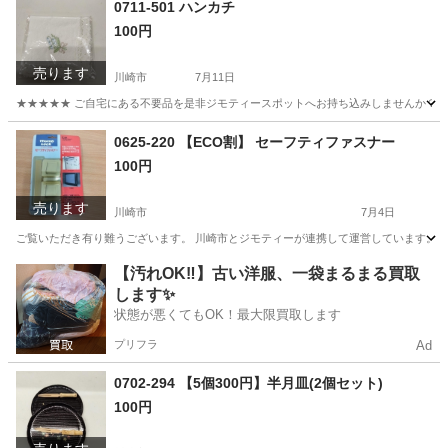
0711-501 ハンカチ
100円
売ります
川崎市
7月11日
★★★★★ ご自宅にある不要品を是非ジモティースポットへお持ち込みしませんか？ 家
神奈川
川崎市
小物
現地
0625-220 【ECO割】 セーフティファスナー
100円
売ります
川崎市
7月4日
ご覧いただき有り難うございます。 川崎市とジモティーが連携して運営しています。 粗
神奈川
川崎市
防災、セキュリティ
リユース
【汚れOK‼️】古い洋服、一袋まるまる買取
します✨
状態が悪くてもOK！最大限買取します
プリフラ
Ad
0702-294 【5個300円】半月皿(2個セット)
100円