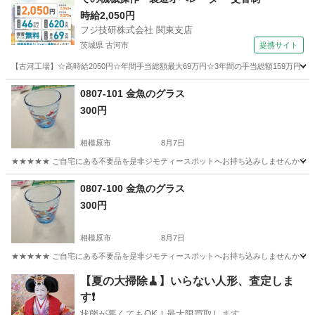
時給2,050円
フジ技研株式会社 関東支店
茨城県 古河市
提携サイト
【古河工場】☆高時給2050円☆年間手当総額最大69万円☆3年間の手当総額159万円☆
茨城
古河市
その他
0807-101 金魚のグラス
300円
相模原市
8月7日
★★★★★ ご自宅にある不要品を是非ジモティースポットへお持ち込みしませんか？ 家
神奈川
相模原市
食器
金魚
0807-100 金魚のグラス
300円
相模原市
8月7日
★★★★★ ご自宅にある不要品を是非ジモティースポットへお持ち込みしませんか？ 家
神奈川
相模原市
食器
金魚
【夏の大掃除🧹】いらない人形、査定しま
す❗️
状態が悪くてもOK！最大限買取します