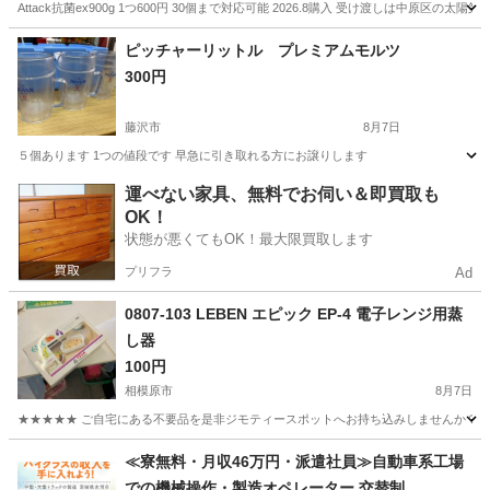
Attack抗菌ex900g 1つ600円 30個まで対応可能 2026.8購入 受け渡しは
神奈川
川崎市
洗濯用品
ピッチャーリットル プレミアムモルツ
300円
藤沢市
8月7日
５個あります 1つの値段です 早急に引き取れる方にお譲りします
神奈川
藤沢市
食器
運べない家具、無料でお伺い＆即買取も
OK！
状態が悪くてもOK！最大限買取します
プリフラ
Ad
0807-103 LEBEN エピック EP-4 電子レンジ用蒸
し器
100円
相模原市
8月7日
★★★★★ ご自宅にある不要品を是非ジモティースポットへお持ち込みしませんか？ 家
神奈川
相模原市
調理器具
LEBEN
≪寮無料・月収46万円・派遣社員≫自動車系工場
での機械操作・製造オペレーター 交替制