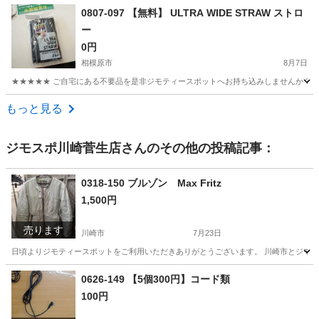
神奈川
藤沢市
その他
金物
0807-097 【無料】 ULTRA WIDE STRAW ストロ
ー
0円
相模原市
8月7日
★★★★★ ご自宅にある不要品を是非ジモティースポットへお持ち込みしませんか？ 家
神奈川
相模原市
食器
現地
もっと見る
ジモスポ川崎菅生店
さんのその他の投稿記事：
0318-150 ブルゾン Max Fritz
1,500円
売ります
川崎市
7月23日
日頃よりジモティースポットをご利用いただきありがとうございます。 川崎市とジモティ
神奈川
川崎市
服/ファッション
リユース
0626-149 【5個300円】コード類
100円