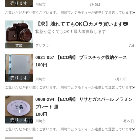
売ります
川崎市
7月5日
ご覧いただき有り難うございます。 川崎市とジモティーが連携して運営しています。 粗
神奈川
川崎市
その他
リユース
【求】壊れててもOK⭕️カメラ買います📷
状態が悪くてもOK！最大限買取します
プリフラ
Ad
0621-057 【ECO割】 プラスチック収納ケース
100円
売ります
川崎市
7月10日
ご覧いただき有り難うございます。 川崎市とジモティーが連携して運営しています。 粗
神奈川
川崎市
収納家具
リユース
0608-294 【ECO割】 リサとガスパール メラミン
プレート 皿
100円
売ります
川崎市
6月27日
ご覧いただき有り難うございます。 川崎市とジモティーが連携して運営しています。 粗
神奈川
川崎市
食器
リユース