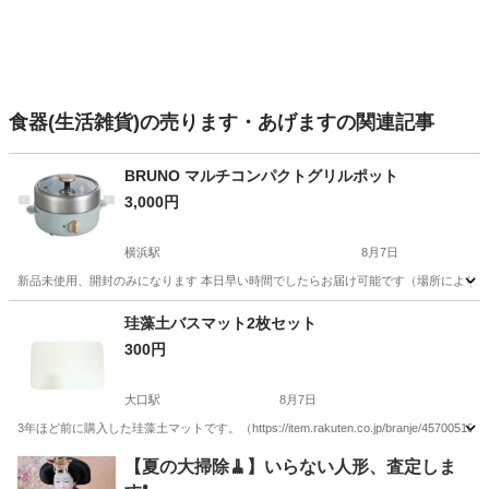
食器(生活雑貨)の売ります・あげますの関連記事
BRUNO マルチコンパクトグリルポット
3,000円
横浜駅
8月7日
新品未使用、開封のみになります 本日早い時間でしたらお届け可能です（場所によります） https://bruno-onl
神奈川
横浜市
横浜駅
調理器具
珪藻土バスマット2枚セット
300円
大口駅
8月7日
3年ほど前に購入した珪藻土マットです。（https://item.rakuten.co.jp/branje/4570051030333/?u
神奈川
横浜市
大口駅
家庭用品
【夏の大掃除🧹】いらない人形、査定しま