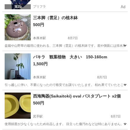
プリフラ
Ad
三本脚（雲足）の植木鉢
500円
本厚木駅
8月7日
盆栽や山野草の栽培に使われる、三本脚（雲足）の植木鉢です。底や側面には排水用の穴が
神奈川
厚木市
本厚木駅
家庭用品
パキラ 観葉植物 大きい 150-160cm
1,500円
本厚木駅
8月7日
引っ越しに伴い、不要になったので格安でお譲りいたします。 枯れ果てていたところで
神奈川
厚木市
本厚木駅
家庭用品
パキラ
西海陶器(Saikaitoki) oval パスタプレート x2個
500円
尻手駅
8月7日
使用頻度が少なくなったため出品します。 目立った傷汚れなどは特にありません。 波佐見焼 「 esse