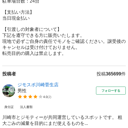
駐車場台数：24台

【⽀払い⽅法】

当日現金払い

【引渡しの対象者について】

下記を遵守できる⽅に販売いたします。

現地で必ずご⾃⾝の責任でモノをご確認ください。譲受後の
キャンセルは受け付けておりません。

転売⽬的の購⼊は禁⽌します。
投稿者
投稿
365699
件
ジモスポ川崎菅生店
男性
フォローする
4.0
(
2
)
身分証
法人書類
川崎市とジモティーが共同運営しているスポットです。 粗
⼤ごみの減量を⽬的にまだ使えるものを...