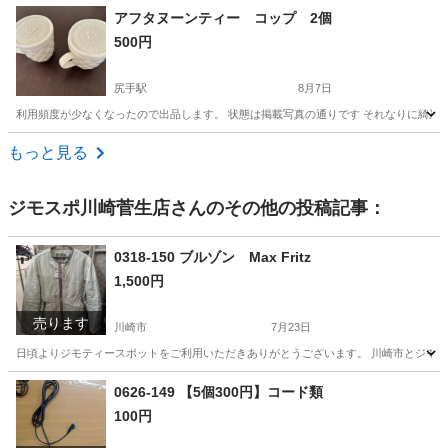
神奈川
川崎市
尻手駅
食器
波佐見焼
アフタヌーンティー コップ 2個
500円
尻手駅
8月7日
利用頻度が少なくなったので出品します。 状態は掲載写真の通りです それなりに綺麗な状態で
神奈川
川崎市
尻手駅
食器
アフタヌーンティー
もっと見る
ジモスポ川崎菅生店
さんのその他の投稿記事：
0318-150 ブルゾン Max Fritz
1,500円
売ります
川崎市
7月23日
日頃よりジモティースポットをご利用いただきありがとうございます。 川崎市とジモティ
神奈川
川崎市
服/ファッション
リユース
0626-149 【5個300円】コード類
100円