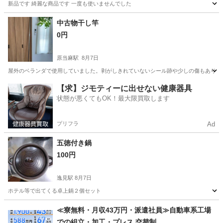
新品です 綺麗な商品です 一度も使いませんでした
神奈川
厚木市
本厚木駅
生活雑貨
商品
中古物干し竿
0円
原当麻駅
8月7日
屋外のベランダで使用していました。剥がしきれていないシール跡や少しの傷もありま
神奈川
相模原市
原当麻駅
洗濯用品
物干し
【求】ジモティーに出せない健康器具
状態が悪くてもOK！最大限買取します
プリフラ
Ad
五徳付き鍋
100円
逸見駅
8月7日
ホテル等で出てくる卓上鍋２個セット
神奈川
横須賀市
逸見駅
調理器具
五徳
≪寮無料・月収43万円・派遣社員≫自動車系工場
での組立・加工・プレス 交替制