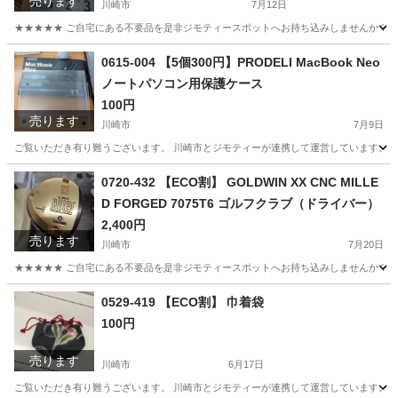
売ります
川崎市
7月12日
★★★★★ ご自宅にある不要品を是非ジモティースポットへお持ち込みしませんか？ 家
神奈川
川崎市
収納家具
現地
0615-004 【5個300円】PRODELI MacBook Neo
ノートパソコン用保護ケース
100円
売ります
川崎市
7月9日
ご覧いただき有り難うございます。 川崎市とジモティーが連携して運営しています。 粗
神奈川
川崎市
周辺機器
リユース
0720-432 【ECO割】 GOLDWIN XX CNC MILLE
D FORGED 7075T6 ゴルフクラブ（ドライバー）
2,400円
売ります
川崎市
7月20日
★★★★★ ご自宅にある不要品を是非ジモティースポットへお持ち込みしませんか？ 家
神奈川
川崎市
ゴルフ
CNC
0529-419 【ECO割】 巾着袋
100円
売ります
川崎市
6月17日
ご覧いただき有り難うございます。 川崎市とジモティーが連携して運営しています。 粗