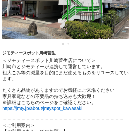
ジモティースポット川崎菅生
＜ジモティースポット川崎菅生店について＞

川崎市とジモティーが連携して運営しています。

粗⼤ごみ等の減量を⽬的にまだ使えるものをリユースしてい
ます。

たくさん品物がありますのでお気軽にご来場ください！

家具家電などの不要品の持ち込みも大歓迎！

https://jmty.jp/about/jmtyspot_kawasaki
＝＝＝＝＝＝＝＝＝＝＝＝＝＝＝＝＝＝＝＝＝＝＝＝＝＝

＜ご利用案内＞
