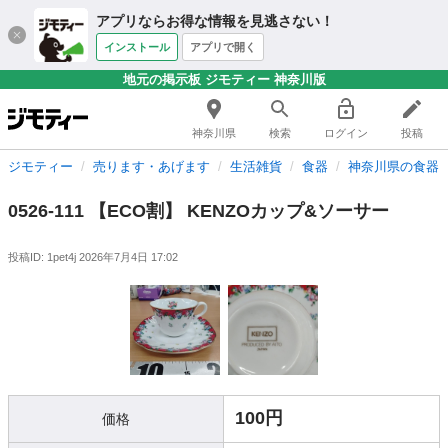
アプリならお得な情報を見逃さない！
インストール
アプリで開く
地元の掲示板 ジモティー 神奈川版
神奈川県
検索
ログイン
投稿
ジモティー
売ります・あげます
生活雑貨
食器
神奈川県の食器
0526-111 【ECO割】 KENZOカップ&ソーサー
投稿ID: 1pet4j
2026年7月4日 17:02
100円
価格