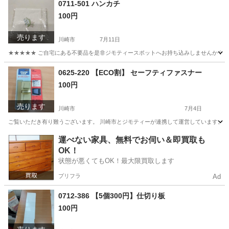
0711-501 ハンカチ
100円
売ります
川崎市
7月11日
★★★★★ ご自宅にある不要品を是非ジモティースポットへお持ち込みしませんか？ 家
神奈川
川崎市
小物
現地
0625-220 【ECO割】 セーフティファスナー
100円
売ります
川崎市
7月4日
ご覧いただき有り難うございます。 川崎市とジモティーが連携して運営しています。 粗
神奈川
川崎市
防災、セキュリティ
リユース
運べない家具、無料でお伺い＆即買取も
OK！
状態が悪くてもOK！最大限買取します
プリフラ
Ad
0712-386 【5個300円】仕切り板
100円