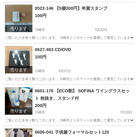
神奈川
川崎市
バッグ
リユース
0522-146 【5個300円】年賀スタンプ
100円
売ります
川崎市
5月22日
ご覧いただき有り難うございます。 川崎市とジモティーが連携して運営しています。 粗
神奈川
川崎市
年中行事用品
リユース
0627-463 CD/DVD
100円
売ります
川崎市
6月27日
ご覧いただき有り難うございます。 川崎市とジモティーが連携して運営しています。 粗
神奈川
川崎市
CD
リユース
0601-176 【ECO割】 SOFINA ワイングラスセッ
ト 栓抜き、スタンド付
200円
売ります
川崎市
7月10日
ご覧いただき有り難うございます。 川崎市とジモティーが連携して運営しています。 粗
神奈川
川崎市
食器
栓抜き
0606-041 子供服フォーマルセット120