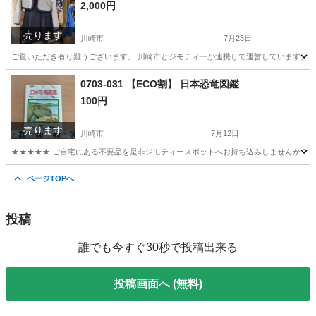
2,000円
売ります
川崎市
7月23日
ご覧いただき有り難うございます。 川崎市とジモティーが連携して運営しています。 粗
神奈川
川崎市
スーツ
リユース
0703-031 【ECO割】 日本恐竜図鑑
100円
売ります
川崎市
7月12日
★★★★★ ご自宅にある不要品を是非ジモティースポットへお持ち込みしませんか？ 家
神奈川
川崎市
絵本
図鑑
ページTOPへ
投稿
誰でも今すぐ30秒で投稿出来る
投稿画面へ (無料)