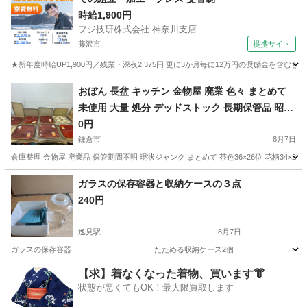
時給1,900円
フジ技研株式会社 神奈川支店
藤沢市
提携サイト
★新年度時給UP1,900円／残業・深夜2,375円 更に3か月毎に12万円の奨励金を含む
神奈川
藤沢市
その他
おぼん 長盆 キッチン 金物屋 廃業 色々 まとめて
未使用 大量 処分 デッドストック 長期保管品 昭和
レトロ
0円
鎌倉市
8月7日
倉庫整理 金物屋 廃業品 保管期間不明 現状ジャンク まとめて 茶色36×26位 花柄34×
神奈川
鎌倉市
家庭用品
ガラスの保存容器と収納ケースの３点
240円
逸見駅
8月7日
ガラスの保存容器 たためる収納ケース2個
神奈川
横須賀市
逸見駅
食器
【求】着なくなった着物、買います👘
状態が悪くてもOK！最大限買取します