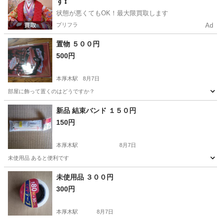
す❗️
状態が悪くてもOK！最大限買取します
プリフラ
Ad
置物 ５００円
500円
本厚木駅
8月7日
部屋に飾って置くのはどうですか？
神奈川
厚木市
本厚木駅
その他
置物
新品 結束バンド １５０円
150円
本厚木駅
8月7日
未使用品 あると便利です
神奈川
厚木市
本厚木駅
その他
結束バンド
未使用品 ３００円
300円
本厚木駅
8月7日