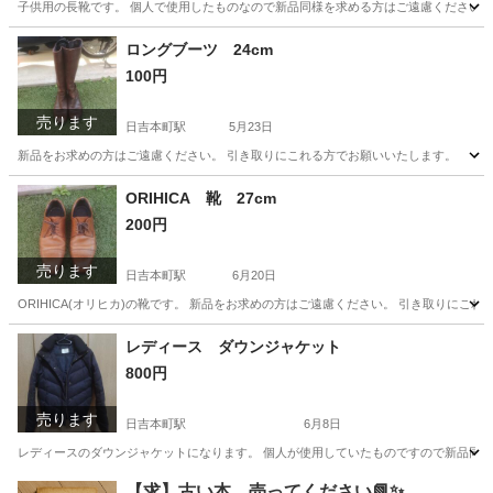
子供用の長靴です。 個人で使用したものなので新品同様を求める方はご遠慮ください。
神奈川
横浜市
日吉本町駅
キッズ用品
個人
ロングブーツ 24cm
100円
売ります
日吉本町駅
5月23日
新品をお求めの方はご遠慮ください。 引き取りにこれる方でお願いいたします。
神奈川
横浜市
日吉本町駅
靴
ロングブーツ
ORIHICA 靴 27cm
200円
売ります
日吉本町駅
6月20日
ORIHICA(オリヒカ)の靴です。 新品をお求めの方はご遠慮ください。 引き取りにこ
神奈川
横浜市
日吉本町駅
靴
ORIHICA
レディース ダウンジャケット
800円
売ります
日吉本町駅
6月8日
レディースのダウンジャケットになります。 個人が使用していたものですので新品同様
神奈川
横浜市
日吉本町駅
ジャケット
ダウンジャケット
【求】古い本、売ってください📗✨