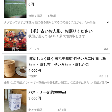
0円
金沢文庫駅
8月6日
タグ切ってますが未使用 他の色を使用してるので使う予定がないため出品
神奈川
横浜市
金沢文庫駅
家庭用品
【求】古いお人形、お譲りください
状態が悪くてもOK！最大限買取します
プリフラ
Ad
照宝 しょうほう 横浜中華街 竹せいろ二段 蒸し板
セット 蒸し布 せいろセット蒸しかご
4,000円
辻堂駅
8月6日
全部で1万円ほどですべて中華街の老舗名店の 照宝にて2025年に購入し4回ほど使用し
神奈川
藤沢市
辻堂駅
家庭用品
パストリーゼ 約9000ml
3,000円
北茅ケ崎駅
8月6日