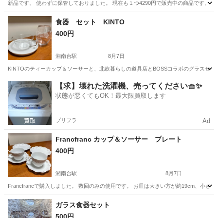
新品です。 使わずに保管しておりました。 現在も１つ4290円で販売中の商品です。 以下
神奈川
藤沢市
湘南台駅
食器
マグ
食器 セット KINTO
400円
湘南台駅
8月7日
KINTOのティーカップ＆ソーサーと、北欧暮らしの道具店とBOSSコラボのグラスセッ
神奈川
藤沢市
湘南台駅
食器
セット
【求】壊れた洗濯機、売ってください🧺✨
状態が悪くてもOK！最大限買取します
プリフラ
Ad
Francfranc カップ＆ソーサー プレート
400円
湘南台駅
8月7日
Francfrancで購入しました。 数回のみの使用です。 お皿は大きい方が約19cm、小さい
神奈川
藤沢市
湘南台駅
食器
Francfranc
ガラス食器セット
500円