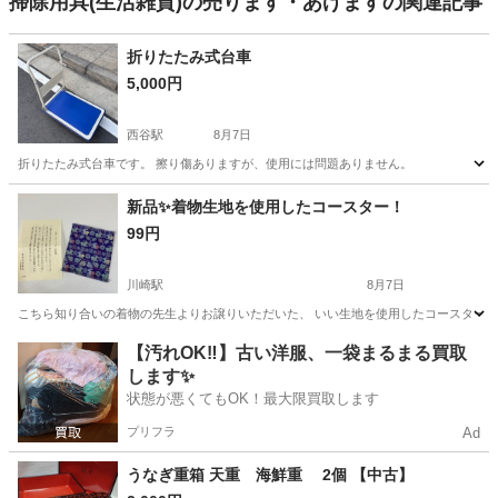
掃除用具(生活雑貨)の売ります・あげますの関連記事
折りたたみ式台車
5,000円
西谷駅
8月7日
折りたたみ式台車です。 擦り傷ありますが、使用には問題ありません。
神奈川
横浜市
西谷駅
その他
台車
新品✨着物生地を使用したコースター！
99円
川崎駅
8月7日
こちら知り合いの着物の先生よりお譲りいただいた、 いい生地を使用したコースターです
神奈川
川崎市
川崎駅
生活雑貨
コースター
【汚れOK‼️】古い洋服、一袋まるまる買取
します✨
状態が悪くてもOK！最大限買取します
プリフラ
Ad
うなぎ重箱 天重 海鮮重 2個 【中古】