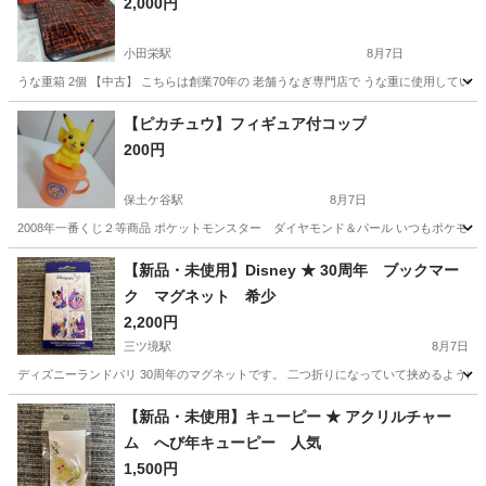
2,000円
小田栄駅
8月7日
うな重箱 2個 【中古】 こちらは創業70年の 老舗うなぎ専門店で うな重に使用してい
神奈川
川崎市
小田栄駅
食器
【ピカチュウ】フィギュア付コップ
200円
保土ケ谷駅
8月7日
2008年一番くじ２等商品 ポケットモンスター ダイヤモンド＆パール いつもポケモンと一
神奈川
横浜市
保土ケ谷駅
食器
【新品・未使用】Disney ★ 30周年 ブックマー
ク マグネット 希少
2,200円
三ツ境駅
8月7日
ディズニーランドパリ 30周年のマグネットです。 二つ折りになっていて挟めるようにな
神奈川
横浜市
三ツ境駅
生活雑貨
マグネット
【新品・未使用】キューピー ★ アクリルチャー
ム へび年キューピー 人気
1,500円