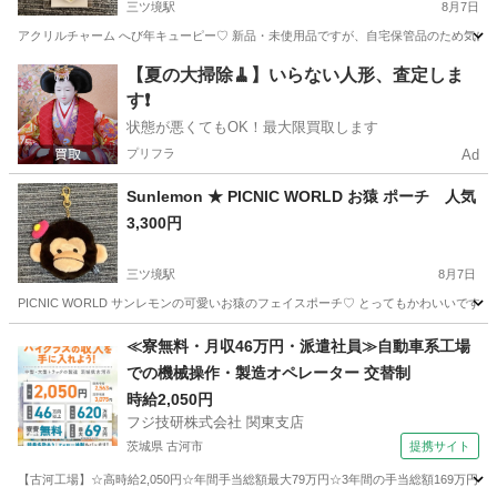
三ツ境駅
8月7日
アクリルチャーム へび年キューピー♡ 新品・未使用品ですが、自宅保管品のため気にされる方
神奈川
横浜市
三ツ境駅
生活雑貨
キューピー
【夏の大掃除🧹】いらない人形、査定しま
す❗️
状態が悪くてもOK！最大限買取します
プリフラ
Ad
Sunlemon ★ PICNIC WORLD お猿 ポーチ 人気
3,300円
三ツ境駅
8月7日
PICNIC WORLD サンレモンの可愛いお猿のフェイスポーチ♡ とってもかわいいです
神奈川
横浜市
三ツ境駅
生活雑貨
廃盤
≪寮無料・月収46万円・派遣社員≫自動車系工場
での機械操作・製造オペレーター 交替制
時給2,050円
フジ技研株式会社 関東支店
茨城県 古河市
提携サイト
【古河工場】☆高時給2,050円☆年間手当総額最大79万円☆3年間の手当総額169万円