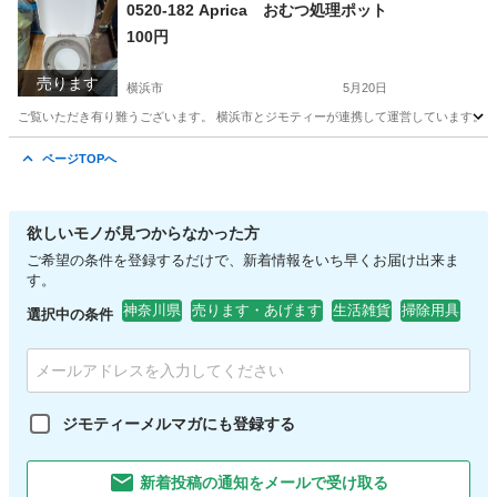
神奈川
横浜市
アクセサリー
リユース
0520-182 Aprica おむつ処理ポット
100円
売ります
横浜市
5月20日
ご覧いただき有り難うございます。 横浜市とジモティーが連携して運営しています。 粗
神奈川
横浜市
子供用品
リユース
ページTOPへ
欲しいモノが見つからなかった方
ご希望の条件を登録するだけで、新着情報をいち早くお届け出来ま
す。
神奈川県
売ります・あげます
生活雑貨
掃除用具
選択中の条件
ジモティーメルマガにも登録する
新着投稿の通知をメールで受け取る