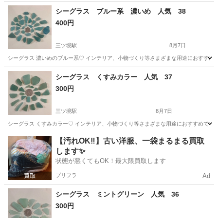
茨城
古河市
その他
シーグラス ブルー系 濃いめ 人気 38
400円
三ツ境駅
8月7日
シーグラス 濃いめのブルー系♡ インテリア、小物づくり等さまざまな用途におすすめで
神奈川
横浜市
三ツ境駅
生活雑貨
シーグラス
シーグラス くすみカラー 人気 37
300円
三ツ境駅
8月7日
シーグラス くすみカラー♡ インテリア、小物づくり等さまざまな用途におすすめです。
神奈川
横浜市
三ツ境駅
生活雑貨
シーグラス
【汚れOK‼️】古い洋服、一袋まるまる買取
します✨
状態が悪くてもOK！最大限買取します
プリフラ
Ad
シーグラス ミントグリーン 人気 36
300円