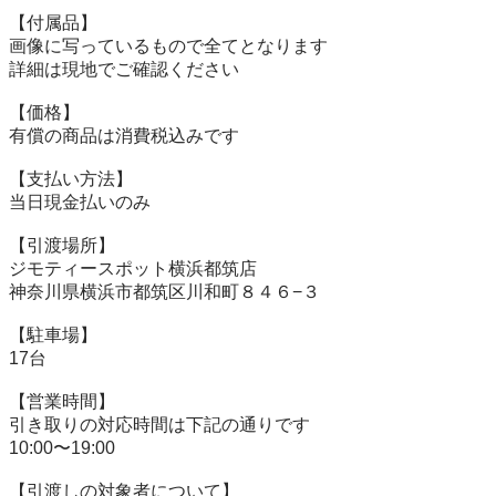
【付属品】

画像に写っているもので全てとなります

詳細は現地でご確認ください

【価格】

有償の商品は消費税込みです

【⽀払い⽅法】

当⽇現⾦払いのみ

【引渡場所】

ジモティースポット横浜都筑店

神奈川県横浜市都筑区川和町８４６−３

【駐⾞場】

17台

【営業時間】

引き取りの対応時間は下記の通りです

10:00〜19:00

【引渡しの対象者について】
