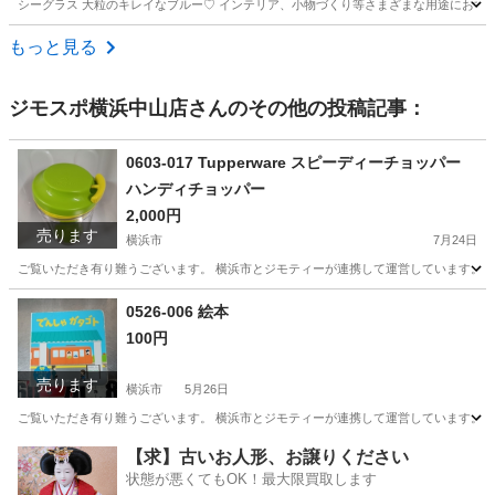
シーグラス 大粒のキレイなブルー♡ インテリア、小物づくり等さまざまな用途におすす
神奈川
横浜市
三ツ境駅
生活雑貨
シーグラス
もっと見る
ジモスポ横浜中山店
さんのその他の投稿記事：
0603-017 Tupperware スピーディーチョッパー
ハンディチョッパー
2,000円
売ります
横浜市
7月24日
ご覧いただき有り難うございます。 横浜市とジモティーが連携して運営しています。 粗
神奈川
横浜市
調理器具
リユース
0526-006 絵本
100円
売ります
横浜市
5月26日
ご覧いただき有り難うございます。 横浜市とジモティーが連携して運営しています。 粗
神奈川
横浜市
絵本
リユース
【求】古いお人形、お譲りください
状態が悪くてもOK！最大限買取します