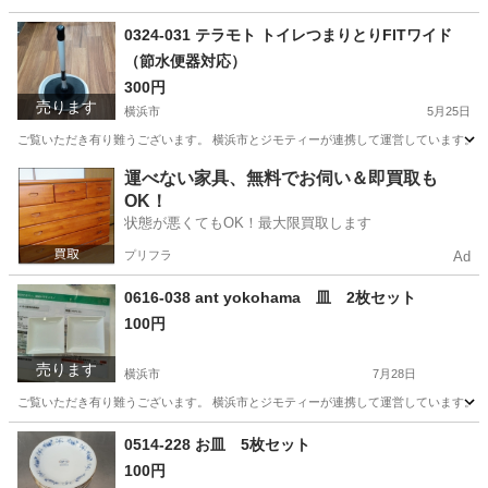
神奈川
横浜市
生活雑貨
リユース
0324-031 テラモト トイレつまりとりFITワイド
（節水便器対応）
300円
売ります
横浜市
5月25日
ご覧いただき有り難うございます。 横浜市とジモティーが連携して運営しています。 粗
神奈川
横浜市
生活雑貨
リユース
運べない家具、無料でお伺い＆即買取も
OK！
状態が悪くてもOK！最大限買取します
プリフラ
Ad
0616-038 ant yokohama 皿 2枚セット
100円
売ります
横浜市
7月28日
ご覧いただき有り難うございます。 横浜市とジモティーが連携して運営しています。 粗
神奈川
横浜市
食器
リユース
0514-228 お皿 5枚セット
100円