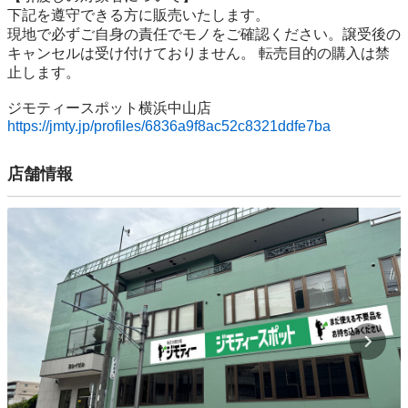
下記を遵守できる⽅に販売いたします。

現地で必ずご⾃⾝の責任でモノをご確認ください。譲受後の
キャンセルは受け付けておりません。 転売⽬的の購⼊は禁
⽌します。

https://jmty.jp/profiles/6836a9f8ac52c8321ddfe7ba
店舗情報