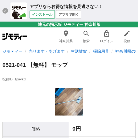
アプリならお得な情報を見逃さない！
インストール
アプリで開く
地元の掲示板 ジモティー 神奈川版
神奈川県
検索
ログイン
投稿
ジモティー
売ります・あげます
生活雑貨
掃除用具
神奈川県の
0521-041 【無料】 モップ
投稿ID: 1pavkd
0円
価格