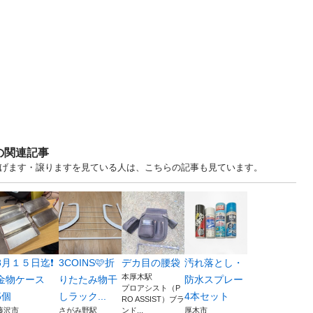
の関連記事
川 中古あげます・譲りますを見ている人は、こちらの記事も見ています。
8月１５日迄❗️
3COINS🩷折
デカ目の腰袋
汚れ落とし・
本厚木駅
金物ケース
りたたみ物干
防水スプレー
プロアシスト（P
5個
しラック...
4本セット
RO ASSIST）ブラ
藤沢市
さがみ野駅
ンド...
厚木市