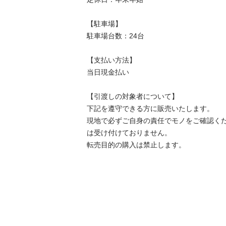
【駐⾞場】

駐車場台数：24台

【⽀払い⽅法】

当日現金払い

【引渡しの対象者について】

下記を遵守できる⽅に販売いたします。

現地で必ずご⾃⾝の責任でモノをご確認く
は受け付けておりません。

転売⽬的の購⼊は禁⽌します。