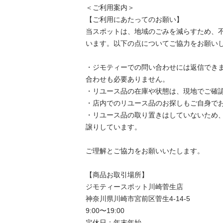
＜ご利用案内＞

【ご利用にあたってのお願い】

当スポットは、地域のごみを減らすため、
います。以下の点についてご協力をお願いし
・ジモティーでの問い合わせには返信でき
合わせも必要ありません。

・リユース品の在庫や状態は、現地でご確認
・店内でのリユース品のお探しもご自身でお
・リユース品の取り置きはしていないため
譲りしています。

ご理解とご協力をお願いいたします。

【商品お取引場所】

ジモティースポット川崎菅生店

神奈川県川崎市宮前区菅生4-14-5

9:00〜19:00

定休日：年末年始
