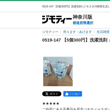
神奈川
版
都道府県選択
ジモティー
売ります・あげます
生活雑貨
0519-147 【5個300円】洗濯洗剤
（
ポスト
いいね！
★★★★★

ご自宅にある不要品を是非ジモティースポ