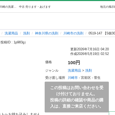
0519-147 【5個300円】洗濯洗剤 (ジモスポ川崎菅生店) 川崎の洗濯用品《洗剤》の中古あげます・譲ります｜ジモティーで不用品の処分
中古
売ります・あげます
地元の掲示
洗濯用品
洗剤
神奈川県の洗剤
川崎市の洗剤
0519-147 【5
投稿ID : 1p983g）
更新
2026年7月16日 04:20
作成
2026年5月19日 02:52
価格
100円
ジャンル
洗濯用品
 > 
洗剤
受け渡し場所
川崎市
 - 宮前区
 - 菅生
この投稿はお問い合わせを受
け付けておりません。
投稿の詳細の確認や商品の購
入は、直接ご来店ください。
ットへお持ち込みしません