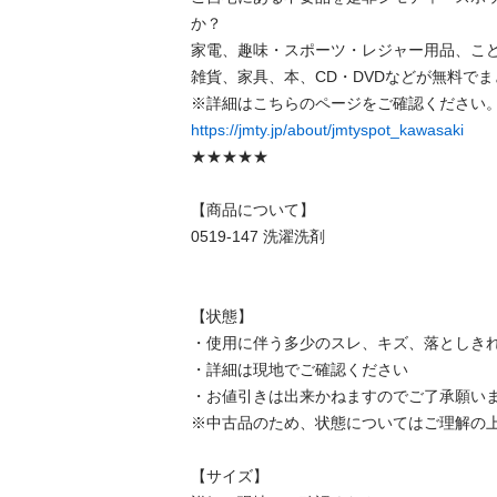
か？

家電、趣味・スポーツ・レジャー用品、こ
雑貨、家具、本、CD・DVDなどが無料でま
https://jmty.jp/about/jmtyspot_kawasaki
★★★★★

【商品について】

0519-147 洗濯洗剤

【状態】

・使用に伴う多少のスレ、キズ、落としきれ
・詳細は現地でご確認ください

・お値引きは出来かねますのでご了承願いま
※中古品のため、状態についてはご理解の上
【サイズ】
