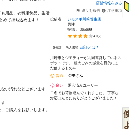
店舗情報をみる
違反を報告
注意事項
ども用品、衣料服飾品、生活
投稿者
ジモスポ川崎菅生店
とめて持ち込めます！

男性
投稿： 
365699
4.0
(
2
)
認証とは
身分証
法人書類
川崎市とジモティーが共同運営しているス
ポットです。 粗⼤ごみの減量を⽬的にま
だ使えるものを...
普通
ジモさん
良い
退会済みユーザー
ない汚れなどございます

二名でお荷物運んでくれました。 丁寧な
対応ほんとにありがとうございました！
す

、ご購入をお願いします。
