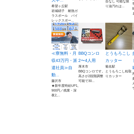
合なし 可能な限
希望ヶ丘駅
り油汚れは...
岩城硝子 耐熱ガ
ラスボール パイ
レックスボー...
≪寮無料・月
BBQコンロ
とうもろこし
収43万円・派
2〜4人用
カッター
厚木市
菊名駅
遣社員≫自
BBQコンロです。
とうもろこし粒取
動...
高さが2段階調整
りカッター
藤沢市
可能で30...
★新年度時給UP1,
900円／残業・深
夜2,...