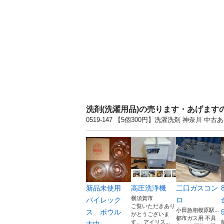
洗剤(洗濯用品)の売ります・あげます
0519-147 【5個300円】洗濯洗剤 神奈
新品未使用
高圧洗浄機
二口ガスコン
横須賀市
パイレック
ロ
ご覧いただきあり
小田急相模原駅...
ス ボウル
がとうございま
都市ガス用 不具
す。 アイリス...
大中...