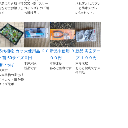
早急に引き取り可
3COINS（スリー
汚れ落としスプレ
能な方にお譲りし
コインズ）の「引
ーと防水スプレー
ます
っ掛けラ...
の4本セット...
多肉植物 カッ
未使用品 ２０
新品未使用 ３
新品 両面テー
ト苗 60サイズ
０円
００円
プ １００円
本厚木駅
本厚木駅
本厚木駅
箱いっぱ...
新品です
あると便利です
あると便利です未
厚木市
使用品
多肉植物の寄せ植
え用カット苗を60
サイズ段ボ...