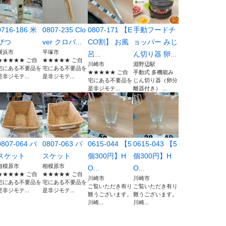
0716-186 米
0807-235 Clo
0807-171 【E
手動フードチ
びつ
ver クロバ...
CO割】 お風
ョッパー みじ
横浜市
平塚市
呂...
ん切り器 卵...
★★★★★ ご自
★★★★★ ご自
川崎市
淵野辺駅
宅にある不要品を
宅にある不要品を
★★★★★ ご自
手動式 多機能み
是非ジモテ...
是非ジモテ...
宅にある不要品を
じん切り器（卵分
是非ジモテ...
離器付き） ...
0807-064 バ
0807-063 バ
0615-044 【5
0615-043 【5
スケット
スケット
個300円】H
個300円】H
相模原市
相模原市
O...
O...
★★★★★ ご自
★★★★★ ご自
川崎市
川崎市
宅にある不要品を
宅にある不要品を
ご覧いただき有り
ご覧いただき有り
是非ジモテ...
是非ジモテ...
難うございます。
難うございます。
川崎...
川崎...