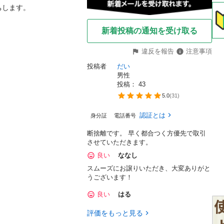
ちします。
新着投稿の通知を受け取る
違反を報告
注意事項
投稿者
だい
男性
投稿： 
43
5.0
(
31
)
認証とは
身分証
電話番号
断捨離です。 早く都合つく方優先で取引
させていただきます。
良い
ななし
スムーズにお譲りいただき、大変ありがと
うございます！
良い
はる
評価をもっと見る