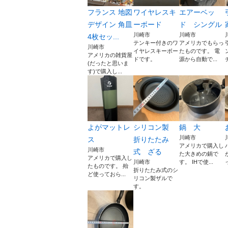
フランス 地図
ワイヤレスキ
エアーベッ
デザイン 角皿
ーボード
ド シングル
川崎市
川崎市
4枚セッ...
テンキー付きのワ
アメリカでもらっ
川崎市
イヤレスキーボー
たものです。 電
アメリカの雑貨屋
ドです。
源から自動で...
(だったと思いま
す)で購入し...
よがマットレ
シリコン製
鍋 大
川崎市
ス
折りたたみ
アメリカで購入し
川崎市
式 ざる
た大きめの鍋で
アメリカで購入し
川崎市
す。 IHで使...
たものです。 殆
折りたたみ式のシ
ど使っておら...
リコン製ザルで
す。