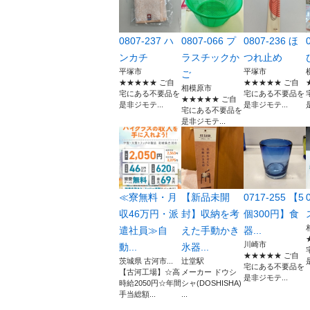
0807-237 ハ
0807-066 プ
0807-236 ほ
ンカチ
ラスチックか
つれ止め
平塚市
平塚市
ご
★★★★★ ご自
★★★★★ ご自
相模原市
宅にある不要品を
宅にある不要品を
★★★★★ ご自
是非ジモテ...
是非ジモテ...
宅にある不要品を
是非ジモテ...
≪寮無料・月
【新品未開
0717-255 【5
収46万円・派
封】収納を考
個300円】食
遣社員≫自
えた手動かき
器...
川崎市
動...
氷器...
★★★★★ ご自
茨城県 古河市...
辻堂駅
宅にある不要品を
【古河工場】☆高
メーカー ドウシ
是非ジモテ...
時給2050円☆年間
シャ(DOSHISHA)
手当総額...
...