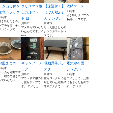
引き出し付き
クリスマス柄
【保証付！】
収納ケース
川崎市
家電下ラック
長方形プレー
じぶん敷ふと
引き出しタイプの
川崎市
ト 皿
ん シングル
収納ケースです。
引き出し付きのシ
川崎市
川崎市
ンプルな黒いキッ
アメリカでいただ
じぶん敷ふとんの
チンラックで...
いたものです。 C
シングルマットレ
rate ...
スです。 ...
お皿まとめ
キャンプ チ
電動昇降式デ
電気敷布団
川崎市
ェア
スク
シングル
バラ売も可能です
川崎市
川崎市
川崎市
が、纏めて引き取
アウトドア用の折
在宅ワーク用に使
アメリカにいた際
っていただけ...
り畳みチェアで
用していた電動昇
にもらったもので
す。 アメリカ...
降式デスクで...
す。 アメリ...