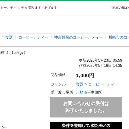
【紙不要】コーヒーフィルター (だい) 川崎の食器《コーヒー、ティー》の中古あげます・譲ります｜ジモティーで不用品の処分
中古
売ります・あげます
地元の掲示
食器
コーヒー、ティー
神奈川県のコーヒー、ティー
川崎市のコ
ID : 1p8zg7）
更新
2026年5月23日 05:59
作成
2026年5月18日 14:35
商品価格
1,000円
ジャンル
食器
 > 
コーヒー、ティー
受け渡し場所
川崎市
 - 中原区
お問い合わせの受付は
終了いたしました。
ん。
