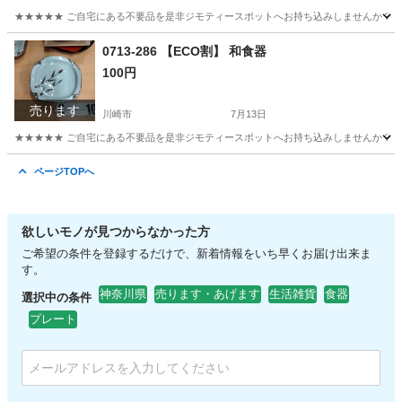
★★★★★ ご自宅にある不要品を是非ジモティースポットへお持ち込みしませんか？ 家
神奈川
川崎市
食器
マグカップ
0713-286 【ECO割】 和食器
100円
売ります
川崎市
7月13日
★★★★★ ご自宅にある不要品を是非ジモティースポットへお持ち込みしませんか？ 家
神奈川
川崎市
食器
現地
ページTOPへ
欲しいモノが見つからなかった方
ご希望の条件を登録するだけで、新着情報をいち早くお届け出来ま
す。
神奈川県
売ります・あげます
生活雑貨
食器
選択中の条件
プレート