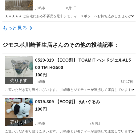
川崎市
8月9日
★★★★★ ご自宅にある不要品を是非ジモティースポットへお持ち込みしませんか？ 家
神奈川
川崎市
その他
現地
もっと見る
ジモスポ川崎菅生店
さんのその他の投稿記事：
0529-319 【ECO割】 TOAMIT ハンドジェルAL5
00 TM-HG500
100円
売ります
川崎市
6月17日
ご覧いただき有り難うございます。 川崎市とジモティーが連携して運営しています。 粗
神奈川
川崎市
化粧品
リユース
0619-309 【ECO割】 ぬいぐるみ
100円
売ります
川崎市
7月8日
ご覧いただき有り難うございます。 川崎市とジモティーが連携して運営しています。 粗