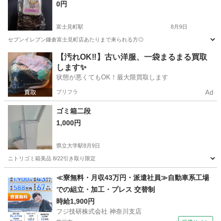
0円
富士見町駅
8月9日
セブンイレブン鎌倉富士見町店あたりまで来られる方◎
神奈川
鎌倉市
富士見町駅
ノベルティグッズ
【汚れOK‼️】古い洋服、一袋まるまる買取
します✨
状態が悪くてもOK！最大限買取します
プリフラ
Ad
ゴミ箱二段
1,000円
県立大学駅
8月9日
ニトリゴミ箱美品 8/22引き取り限定
神奈川
横須賀市
県立大学駅
その他
≪寮無料・月収43万円・派遣社員≫自動車系工場
での組立・加工・プレス 交替制
時給1,900円
フジ技研株式会社 神奈川支店