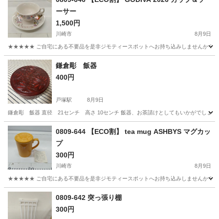
ーサー
1,500円
川崎市
8月9日
★★★★★ ご自宅にある不要品を是非ジモティースポットへお持ち込みしませんか？ 家
神奈川
川崎市
食器
現地
鎌倉彫 飯器
400円
戸塚駅
8月9日
鎌倉彫 飯器 直径 21センチ 高さ 10センチ 飯器、お茶請けとしてもいかがでしょうか
神奈川
横浜市
戸塚駅
生活雑貨
近辺
0809-644 【ECO割】 tea mug ASHBYS マグカッ
プ
300円
川崎市
8月9日
★★★★★ ご自宅にある不要品を是非ジモティースポットへお持ち込みしませんか？ 家
神奈川
川崎市
食器
マグカップ
0809-642 突っ張り棚
300円