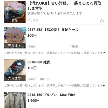
神奈川
川崎市
おもちゃ
リユース
【汚れOK‼️】古い洋服、一袋まるまる買取
します✨
状態が悪くてもOK！最大限買取します
プリフラ
Ad
0517-352 【ECO割】 収納ケース
200円
売ります
川崎市
7月5日
ご覧いただき有り難うございます。 川崎市とジモティーが連携して運営しています。 粗
神奈川
川崎市
収納家具
リユース
0610-306 雑貨
100円
売ります
川崎市
6月10日
ご覧いただき有り難うございます。 川崎市とジモティーが連携して運営しています。 粗
神奈川
川崎市
インテリア雑貨/小物
リユース
0318-150 ブルゾン Max Fritz
1,500円