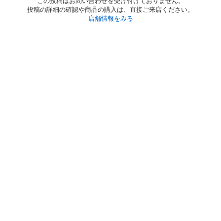
この投稿はお問い合わせを受け付けておりません。
投稿の詳細の確認や商品の購入は、直接ご来店ください。
店舗情報をみる
初めての方へ
利用規約
プライバシーポリシー
プライバシー・ステートメント
健全化に資する運用方針
お問い合わせ
運営会社
サイトマップ
ご利用ガイド
フリーワードで探す
PC版で表示
都道府県選択
特定商取引法の表示
利用者情報の外部送信について
© 2011-
2026
Jmty, Inc.