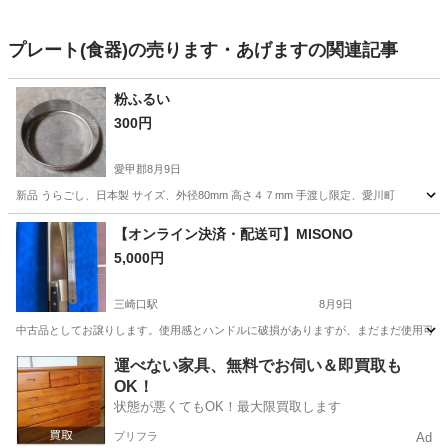
プレート(食器)の売ります・あげますの関連記事
粉ふるい
300円
愛甲郡
8月9日
新品 うらごし、日本製 サイズ、外径80mm 高さ４７mm 手渡し限定、愛川町
神奈川
愛甲郡
調理器具
【オンライン決済・配送可】MISONO
5,000円
三崎口駅
8月9日
中古品としてお譲りします。使用感とハンドルに破損がありますが、まだまだ使用可能です。神
神奈川
三浦市
三崎口駅
調理器具
牛刀
運べない家具、無料でお伺い＆即買取も
OK！
状態が悪くてもOK！最大限買取します
プリフラ
Ad