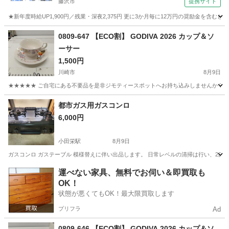
藤沢市
提携サイト
★新年度時給UP1,900円／残業・深夜2,375円 更に3か月毎に12万円の奨励金を含む
神奈川
藤沢市
その他
0809-647 【ECO割】 GODIVA 2026 カップ＆ソ
ーサー
1,500円
川崎市
8月9日
★★★★★ ご自宅にある不要品を是非ジモティースポットへお持ち込みしませんか？ 家
神奈川
川崎市
食器
現地
都市ガス用ガスコンロ
6,000円
小田栄駅
8月9日
ガスコンロ ガステーブル 模様替えに伴い出品します。 日常レベルの清掃は行い、2口
神奈川
川崎市
小田栄駅
調理器具
ガスコンロ
運べない家具、無料でお伺い＆即買取も
OK！
状態が悪くてもOK！最大限買取します
プリフラ
Ad
0809-646 【ECO割】 GODIVA 2026 カップ＆ソ