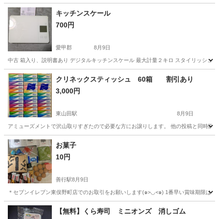
キッチンスケール
700円
愛甲郡
8月9日
中古 箱入り、説明書あり デジタルキッチンスケール 最大計量２キロ スタイリッシュな
神奈川
愛甲郡
調理器具
クリネックスティッシュ 60箱 割引あり
3,000円
東山田駅
8月9日
アミューズメントで沢山取りすぎたので必要な方にお譲りします。 他の投稿と同時購
神奈川
川崎市
東山田駅
家庭用品
お菓子
10円
善行駅
8月9日
＊セブンイレブン東俣野町店でのお取引をお願いします(๑>◡<๑) 1番早い賞味期限は202
神奈川
横浜市
善行駅
生活雑貨
サポーター
【無料】くら寿司 ミニオンズ 消しゴム