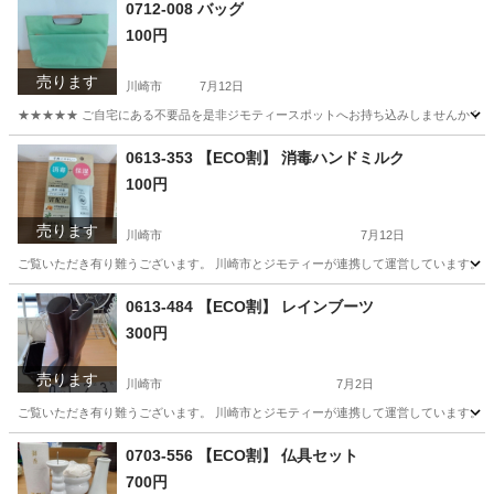
神奈川
川崎市
バッグ
ISHUTAL
0712-008 バッグ
100円
売ります
川崎市
7月12日
★★★★★ ご自宅にある不要品を是非ジモティースポットへお持ち込みしませんか？ 家
神奈川
川崎市
バッグ
現地
0613-353 【ECO割】 消毒ハンドミルク
100円
売ります
川崎市
7月12日
ご覧いただき有り難うございます。 川崎市とジモティーが連携して運営しています。 粗
神奈川
川崎市
ボディケア
リユース
0613-484 【ECO割】 レインブーツ
300円
売ります
川崎市
7月2日
ご覧いただき有り難うございます。 川崎市とジモティーが連携して運営しています。 粗
神奈川
川崎市
靴
リユース
0703-556 【ECO割】 仏具セット
700円