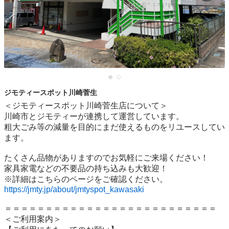
ジモティースポット川崎菅生
＜ジモティースポット川崎菅生店について＞

川崎市とジモティーが連携して運営しています。

粗⼤ごみ等の減量を⽬的にまだ使えるものをリユースしてい
ます。

たくさん品物がありますのでお気軽にご来場ください！

家具家電などの不要品の持ち込みも大歓迎！

https://jmty.jp/about/jmtyspot_kawasaki
＝＝＝＝＝＝＝＝＝＝＝＝＝＝＝＝＝＝＝＝＝＝＝＝＝＝

＜ご利用案内＞
