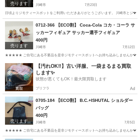
売ります
川崎市
7月23日
日頃よりジモティースポットをご利用いただきありがとうございます。 川崎市とジモティ
神奈川
川崎市
服/ファッション
リユース
0712-366 【ECO割】 Coca-Cola コカ・コーラ サ
ッカーフィギュア サッカー選手フィギュア
400円
売ります
川崎市
7月12日
★★★★★ ご自宅にある不要品を是非ジモティースポットへお持ち込みしませんか？ 家
神奈川
川崎市
おもちゃ
現地
【汚れOK‼️】古い洋服、一袋まるまる買取
します✨
状態が悪くてもOK！最大限買取します
プリフラ
Ad
0705-184 【ECO割】 B.C.+ISHUTAL ショルダー
バッグ
400円
売ります
川崎市
7月5日
★★★★★ ご自宅にある不要品を是非ジモティースポットへお持ち込みしませんか？ 家