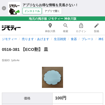
アプリならお得な情報を見逃さない！
インストール
アプリで開く
地元の掲示板 ジモティー 神奈川版
神奈川県
検索
ログイン
投稿
ジモティー
売ります・あげます
生活雑貨
食器
プレート
神奈
0516-381 【ECO割】 皿
投稿ID: 1p6s4e
100円
価格