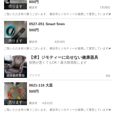
800円
売ります
横浜市
7月28日
ご覧いただき有り難うございます。 横浜市とジモティーが連携して運営しています。 粗
神奈川
横浜市
服/ファッション
ホワイトジョーラ
0527-051 Smart 5min
500円
売ります
横浜市
6月24日
ご覧いただき有り難うございます。 横浜市とジモティーが連携して運営しています。 粗
神奈川
横浜市
美容家電
リユース
【求】ジモティーに出せない健康器具
状態が悪くてもOK！最大限買取します
プリフラ
Ad
0621-116 大皿
500円
売ります
横浜市
6月21日
ご覧いただき有り難うございます。 横浜市とジモティーが連携して運営しています。 粗