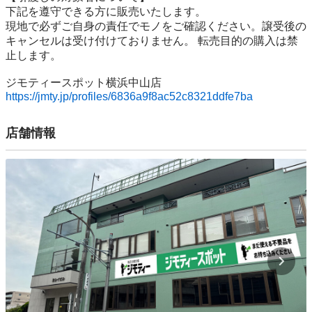
下記を遵守できる⽅に販売いたします。

現地で必ずご⾃⾝の責任でモノをご確認ください。譲受後の
キャンセルは受け付けておりません。 転売⽬的の購⼊は禁
⽌します。

https://jmty.jp/profiles/6836a9f8ac52c8321ddfe7ba
店舗情報