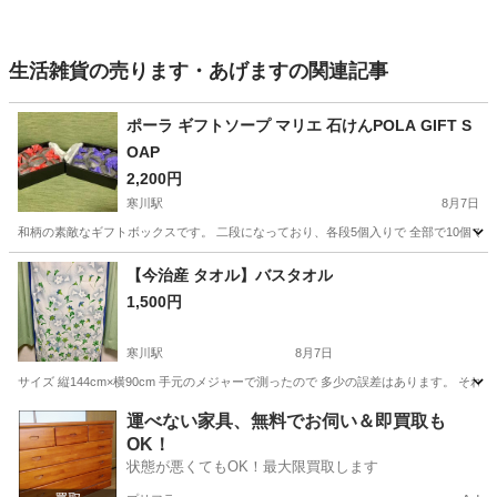
生活雑貨の売ります・あげますの関連記事
ポーラ ギフトソープ マリエ 石けんPOLA GIFT S
OAP
2,200円
寒川駅
8月7日
和柄の素敵なギフトボックスです。 二段になっており、各段5個入りで 全部で10個です。 75g 
神奈川
高座郡
寒川駅
家庭用品
POLA
【今治産 タオル】バスタオル
1,500円
寒川駅
8月7日
サイズ 縦144cm×横90cm 手元のメジャーで測ったので 多少の誤差はあります。 そ
神奈川
高座郡
寒川駅
家庭用品
需要
運べない家具、無料でお伺い＆即買取も
OK！
状態が悪くてもOK！最大限買取します