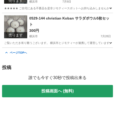
売ります
横浜市
7月9日
★★★★★ ご自宅にある不要品を是非ジモティースポットへお持ち込みしませんか？ 家
神奈川
横浜市
食器
現地
0529-144 christian Koban サラダボウル5枚セッ
ト
300円
売ります
横浜市
7月28日
ご覧いただき有り難うございます。 横浜市とジモティーが連携して運営しています。 粗
神奈川
横浜市
食器
リユース
ページTOPへ
投稿
誰でも今すぐ30秒で投稿出来る
投稿画面へ (無料)