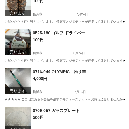
100円
売ります
横浜市
7月24日
ご覧いただき有り難うございます。 横浜市とジモティーが連携して運営しています。 粗
神奈川
横浜市
スポーツ
リユース
0525-186 ゴルフ ドライバー
100円
売ります
横浜市
6月24日
ご覧いただき有り難うございます。 横浜市とジモティーが連携して運営しています。 粗
神奈川
横浜市
ゴルフ
リユース
0716-044 OLYMPIC 釣り竿
4,000円
売ります
横浜市
7月16日
★★★★★ ご自宅にある不要品を是非ジモティースポットへお持ち込みしませんか？ 家
神奈川
横浜市
その他
釣り竿
0709-057 ガラスプレート
500円