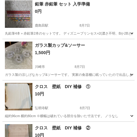
鉛筆 赤鉛筆 セット 入学準備
0円
鹿島田駅
8月7日
丸鉛筆4本＋赤鉛筆2本のセットです。 ディズニープリンセス×2(濃さ不明、Bか2Bとは思い
神奈川
川崎市
鹿島田駅
その他
鉛筆
ガラス製カップ&ソーサー
1,500円
川崎市
8月7日
ガラス製の涼しげなカップ&ソーサーです。 実家の食器棚に眠っていたので出品します。 
神奈川
川崎市
食器
クロス 壁紙 DIY 補修 ①
10円
弘明寺駅
8月7日
縦約96cm 横約80cm ※横幅は破れている部分を除いた寸法です。 ノリなし
神奈川
横浜市
弘明寺駅
その他
壁紙
クロス 壁紙 DIY 補修 ②
10円