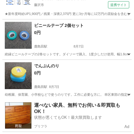
藤沢市
提携サイト
★新年度時給UP1,900円／残業・深夜2,375円 更に3か月毎に12万円の奨励金を含む
神奈川
藤沢市
その他
ビニールテープ 2個セット
0円
鹿島田駅
8月7日
絶縁ビニールテープの2巻セットです。ダイソーで購入、1度少しだけ使用。幅1.8cm。
神奈川
川崎市
鹿島田駅
その他
ビニールテープ
でんぷんのり
0円
鹿島田駅
8月7日
幼稚園、保育園、小学校などで使うのりです。工作に必要な方に。 幸区東部の指定の場所
神奈川
川崎市
鹿島田駅
その他
小学校
運べない家具、無料でお伺い＆即買取も
OK！
状態が悪くてもOK！最大限買取します
プリフラ
Ad