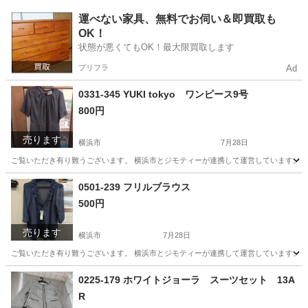
神奈川
横浜市
食器
リユース
運べない家具、無料でお伺い＆即買取も
OK！
状態が悪くてもOK！最大限買取します
プリフラ
Ad
0331-345 YUKI tokyo ワンピース9号
800円
売ります
横浜市
7月28日
ご覧いただき有り難うございます。 横浜市とジモティーが連携して運営しています。 粗
神奈川
横浜市
服/ファッション
0501-239 フリルブラウス
500円
売ります
横浜市
7月28日
ご覧いただき有り難うございます。 横浜市とジモティーが連携して運営しています。 粗
神奈川
横浜市
服/ファッション
リユース
0225-179 ホワイトジョーラ スーツセット 13A
R