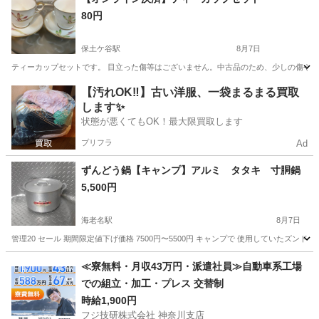
80円
保土ケ谷駅
8月7日
ティーカップセットです。 目立った傷等はございません。中古品のため、少しの傷や汚
神奈川
横浜市
保土ケ谷駅
食器
ティーカップ
【汚れOK‼️】古い洋服、一袋まるまる買取
します✨
状態が悪くてもOK！最大限買取します
プリフラ
Ad
ずんどう鍋【キャンプ】アルミ タタキ 寸胴鍋
5,500円
海老名駅
8月7日
管理20 セール 期間限定値下げ価格 7500円〜5500円 キャンプで 使用していたズ
神奈川
海老名市
海老名駅
調理器具
寸胴鍋
≪寮無料・月収43万円・派遣社員≫自動車系工場
での組立・加工・プレス 交替制
時給1,900円
フジ技研株式会社 神奈川支店