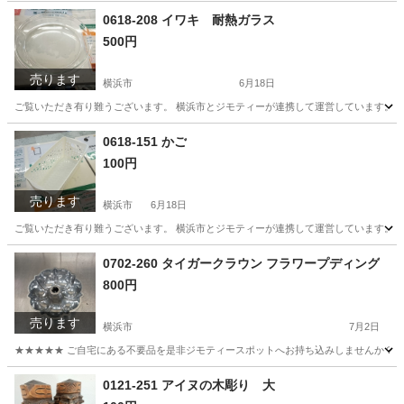
神奈川
横浜市
食器
リユース
0618-208 イワキ 耐熱ガラス
500円
売ります
横浜市
6月18日
ご覧いただき有り難うございます。 横浜市とジモティーが連携して運営しています。 粗
神奈川
横浜市
食器
リユース
0618-151 かご
100円
売ります
横浜市
6月18日
ご覧いただき有り難うございます。 横浜市とジモティーが連携して運営しています。 粗
神奈川
横浜市
収納家具
リユース
0702-260 タイガークラウン フラワープディング
800円
売ります
横浜市
7月2日
★★★★★ ご自宅にある不要品を是非ジモティースポットへお持ち込みしませんか？ 家
神奈川
横浜市
調理器具
タイガー
0121-251 アイヌの木彫り 大