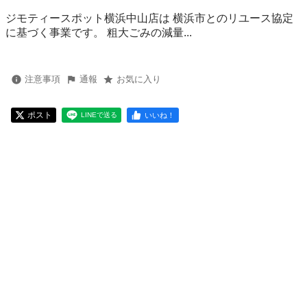
ジモティースポット横浜中山店は 横浜市とのリユース協定
に基づく事業です。 粗⼤ごみの減量...
注意事項
通報
お気に入り
ポスト
いいね！
LINEで送る