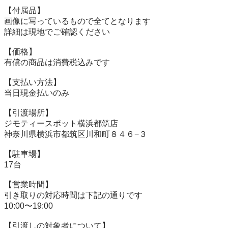
【付属品】

画像に写っているもので全てとなります

詳細は現地でご確認ください

【価格】

有償の商品は消費税込みです

【⽀払い⽅法】

当⽇現⾦払いのみ

【引渡場所】

ジモティースポット横浜都筑店

神奈川県横浜市都筑区川和町８４６−３

【駐⾞場】

17台

【営業時間】

引き取りの対応時間は下記の通りです

10:00〜19:00

【引渡しの対象者について】
