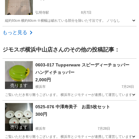
弘明寺駅
8月7日
縦約93cm 横約60cm ※横幅は破れている部分を除いた寸法です。 ノリなし
神奈川
横浜市
弘明寺駅
その他
壁紙
もっと見る
ジモスポ横浜中山店
さんのその他の投稿記事：
0603-017 Tupperware スピーディーチョッパー
ハンディチョッパー
2,000円
売ります
横浜市
7月24日
ご覧いただき有り難うございます。 横浜市とジモティーが連携して運営しています。 粗
神奈川
横浜市
調理器具
リユース
0525-076 中澤寿美子 お皿5枚セット
300円
売ります
横浜市
7月28日
ご覧いただき有り難うございます。 横浜市とジモティーが連携して運営しています。 粗