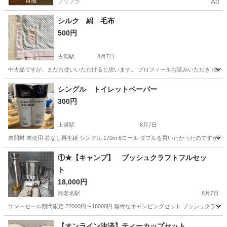
プリフラ
Ad
シルク 絹 毛布
500円
古淵駅
8月7日
中古品ですが、まだお使いいただけると思います。 プロフィールお読みいただき 他の
神奈川
相模原市
古淵駅
その他
シングル トイレットペーパー
300円
上溝駅
8月7日
未開封 未使用 芯なし再生紙 シングル 170m 6ロール ダブルを買いたかったのです
神奈川
相模原市
上溝駅
生活雑貨
シングル
①★【キャンプ】 ブッシュクラフトフルセッ
ト
18,000円
海老名駅
8月7日
サマーセール期間限定 22000円〜18000円 無骨なキャンピングセット ブッシュクラ
神奈川
海老名市
海老名駅
生活雑貨
湯沸かし
【オンライン決済】ティーカップセット