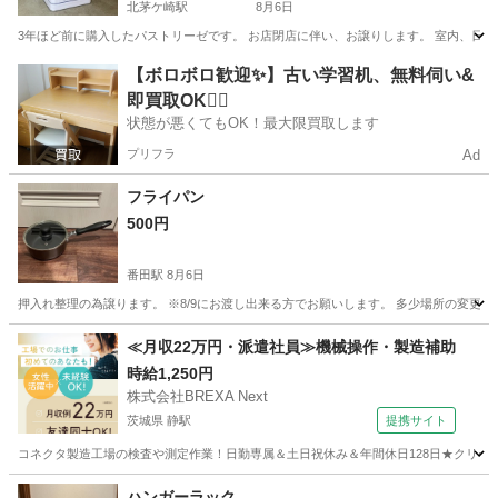
北茅ケ崎駅
8月6日
3年ほど前に購入したパストリーゼです。 お店閉店に伴い、お譲りします。 室内、日の当た
神奈川
茅ヶ崎市
北茅ケ崎駅
生活雑貨
【ボロボロ歓迎✨】古い学習机、無料伺い&
即買取OK🙆‍♀️
状態が悪くてもOK！最大限買取します
プリフラ
Ad
フライパン
500円
番田駅
8月6日
押入れ整理の為譲ります。 ※8/9にお渡し出来る方でお願いします。 多少場所の変更
神奈川
愛甲郡
番田駅
調理器具
≪月収22万円・派遣社員≫機械操作・製造補助
時給1,250円
株式会社BREXA Next
茨城県 静駅
提携サイト
コネクタ製造工場の検査や測定作業！日勤専属＆土日祝休み＆年間休日128日★クリーン
茨城
常陸大宮市
静駅
その他
ハンガーラック