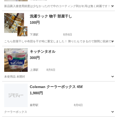
新品購入後使用頻度は少なかったので中のコーティング剥がれ等は無く綺麗です！ ただ、
神奈川
愛甲郡
下溝駅
調理器具
洗濯ラック 物干 部屋干し
100円
下溝駅
8月6日
こちら部屋干しや布団を干す時に重宝しました！ 降りたもできるので隙間に収納できま
神奈川
愛甲郡
下溝駅
洗濯用品
キッチンタオル
300円
上溝駅
8月6日
未使用品 未開封
神奈川
相模原市
上溝駅
生活雑貨
タオル
Coleman クーラーボックス 45ℓ
1,980円
秦野駅
8月6日
クーラーボックス