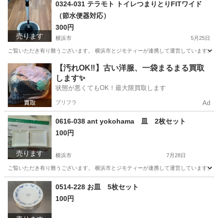
神奈川
横浜市
生活雑貨
リユース
0324-031 テラモト トイレつまりとりFITワイド
（節水便器対応）
300円
売ります
横浜市
5月25日
ご覧いただき有り難うございます。 横浜市とジモティーが連携して運営しています。 粗
神奈川
横浜市
生活雑貨
リユース
【汚れOK‼️】古い洋服、一袋まるまる買取
します✨
状態が悪くてもOK！最大限買取します
プリフラ
Ad
0616-038 ant yokohama 皿 2枚セット
100円
売ります
横浜市
7月28日
ご覧いただき有り難うございます。 横浜市とジモティーが連携して運営しています。 粗
神奈川
横浜市
食器
リユース
0514-228 お皿 5枚セット
100円