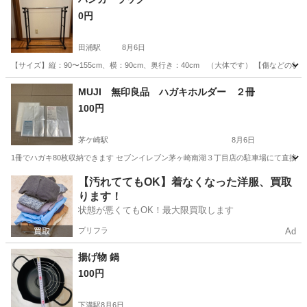
0円
田浦駅
8月6日
【サイズ】縦：90〜155cm、横：90cm、奥行き：40cm （大体です） 【傷など
神奈川
横須賀市
田浦駅
洗濯用品
MUJI 無印良品 ハガキホルダー ２冊
100円
茅ケ崎駅
8月6日
1冊でハガキ80枚収納できます セブンイレブン茅ヶ崎南湖３丁目店の駐車場にて直接
神奈川
茅ヶ崎市
茅ケ崎駅
生活雑貨
【汚れててもOK】着なくなった洋服、買取
ります！
状態が悪くてもOK！最大限買取します
プリフラ
Ad
揚げ物 鍋
100円
下溝駅
8月6日