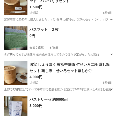
ット パンづくりセット
1,500円
辻堂駅
8月6日
富澤商店で2023年に購入しました。 パン作りに便利な、以下のセットです。 バヌトン 13
神奈川
藤沢市
辻堂駅
調理器具
バスマット ２枚
0円
金沢文庫駅
8月6日
タグ切ってますが未使用 他の色を使用してるので使う予定がないため出品
神奈川
横浜市
金沢文庫駅
家庭用品
照宝 しょうほう 横浜中華街 竹せいろ二段 蒸し板
セット 蒸し布 せいろセット蒸しかご
4,000円
辻堂駅
8月6日
全部で1万円ほどですべて中華街の老舗名店の 照宝にて2025年に購入し4回ほど使用し
神奈川
藤沢市
辻堂駅
家庭用品
パストリーゼ 約9000ml
3,000円