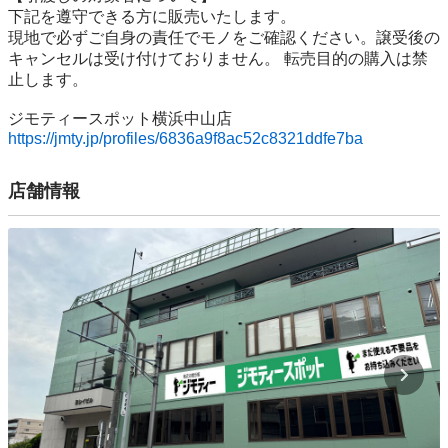
下記を遵守できる⽅に販売いたします。

現地で必ずご⾃⾝の責任でモノをご確認ください。譲受後の
キャンセルは受け付けておりません。 転売⽬的の購⼊は禁
⽌します。

https://jmty.jp/profiles/6836a9f8ac52c8321ddfe7ba
店舗情報