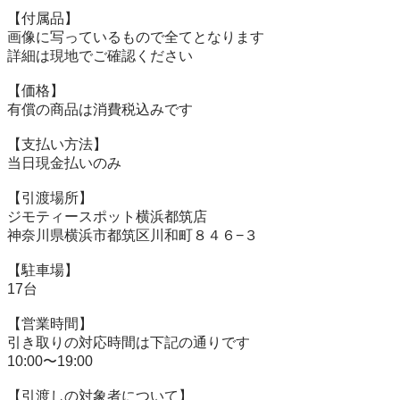
【付属品】

画像に写っているもので全てとなります

詳細は現地でご確認ください

【価格】

有償の商品は消費税込みです

【⽀払い⽅法】

当⽇現⾦払いのみ

【引渡場所】

ジモティースポット横浜都筑店

神奈川県横浜市都筑区川和町８４６−３

【駐⾞場】

17台

【営業時間】

引き取りの対応時間は下記の通りです

10:00〜19:00

【引渡しの対象者について】
