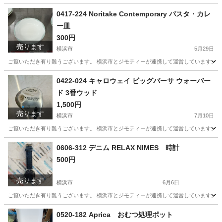
神奈川
横浜市
生活雑貨
リユース
0417-224 Noritake Contemporary パスタ・カレ
ー皿
300円
売ります
横浜市
5月29日
ご覧いただき有り難うございます。 横浜市とジモティーが連携して運営しています。 粗
神奈川
横浜市
生活雑貨
リユース
0422-024 キャロウェイ ビッグバーサ ウォーバー
ド 3番ウッド
1,500円
売ります
横浜市
7月10日
ご覧いただき有り難うございます。 横浜市とジモティーが連携して運営しています。 粗
神奈川
横浜市
スポーツ
リユース
0606-312 デニム RELAX NIMES 時計
500円
売ります
横浜市
6月6日
ご覧いただき有り難うございます。 横浜市とジモティーが連携して運営しています。 粗
神奈川
横浜市
アクセサリー
リユース
0520-182 Aprica おむつ処理ポット