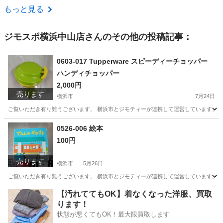
神奈川
秦野市
秦野駅
生活雑貨
クーラーボックス
もっと見る
ジモスポ横浜中山店
さんのその他の投稿記事：
0603-017 Tupperware スピーディーチョッパー
ハンディチョッパー
2,000円
売ります
横浜市
7月24日
ご覧いただき有り難うございます。 横浜市とジモティーが連携して運営しています。 粗
神奈川
横浜市
調理器具
リユース
0526-006 絵本
100円
売ります
横浜市
5月26日
ご覧いただき有り難うございます。 横浜市とジモティーが連携して運営しています。 粗
神奈川
横浜市
絵本
リユース
【汚れててもOK】着なくなった洋服、買取
ります！
状態が悪くてもOK！最大限買取します