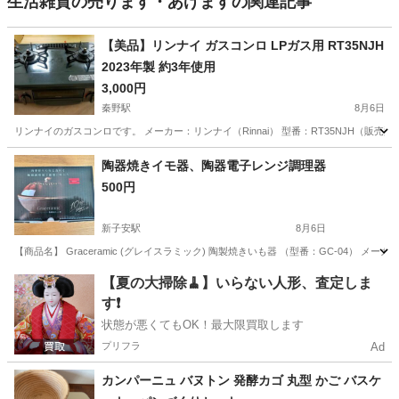
生活雑貨の売ります・あげますの関連記事
【美品】リンナイ ガスコンロ LPガス用 RT35NJH
2023年製 約3年使用
3,000円
秦野駅
8月6日
リンナイのガスコンロです。 メーカー：リンナイ（Rinnai） 型番：RT35NJH（販売型
神奈川
秦野市
秦野駅
調理器具
陶器焼きイモ器、陶器電子レンジ調理器
500円
新子安駅
8月6日
【商品名】 Graceramic (グレイスラミック) 陶製焼きいも器 （型番：GC-04）
神奈川
横浜市
新子安駅
調理器具
天然
【夏の大掃除🧹】いらない人形、査定しま
す❗️
状態が悪くてもOK！最大限買取します
プリフラ
Ad
カンパーニュ バヌトン 発酵カゴ 丸型 かご バスケ