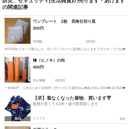
防災、セキュリティ(生活雑貨)の売ります・あげます
の関連記事
ワンプレート 2枚 四角仕切り皿
300円
中田駅
8月9日
NITORIかイオンで購入した、白いワンプレート皿2枚になります プラスチックではなく、陶
神奈川
横浜市
中田駅
食器
檜（ヒノキ）の柱
400円
市が尾駅
8月9日
一本400円 三本まとめて1000円 【サイズ】①直径31㎝✖︎高さ94㎝ ②24✖︎110 
神奈川
横浜市
市が尾駅
その他
【求】着なくなった着物、買います👘
状態が悪くてもOK！最大限買取します
プリフラ
Ad