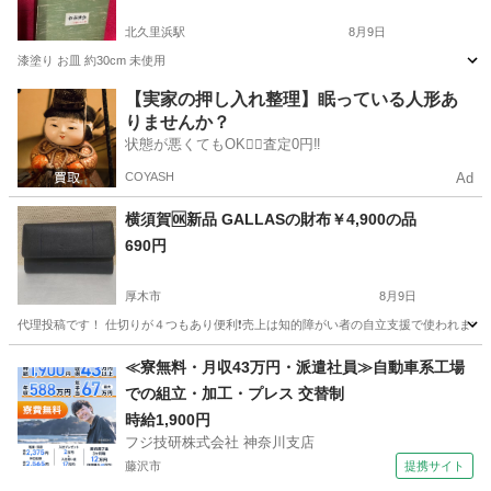
北久里浜駅
8月9日
漆塗り お皿 約30cm 未使用
神奈川
横須賀市
北久里浜駅
生活雑貨
【実家の押し入れ整理】眠っている人形あ
りませんか？
状態が悪くてもOK🙆‍♀️査定0円‼️
COYASH
Ad
横須賀🆗新品 GALLASの財布￥4,900の品
690円
厚木市
8月9日
代理投稿です！ 仕切りが４つもあり便利❗️売上は知的障がい者の自立支援で使われます
神奈川
厚木市
生活雑貨
神奈川
横須賀市
生活雑貨
≪寮無料・月収43万円・派遣社員≫自動車系工場
での組立・加工・プレス 交替制
新品
時給1,900円
フジ技研株式会社 神奈川支店
藤沢市
提携サイト