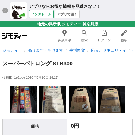
アプリならお得な情報を見逃さない！
インストール
アプリで開く
地元の掲示板 ジモティー 神奈川版
神奈川県
検索
ログイン
投稿
ジモティー
売ります・あげます
生活雑貨
防災、セキュリティ
スーパーパトロング SLB300
投稿ID: 1p2doe
2026年5月10日 14:27
0円
価格