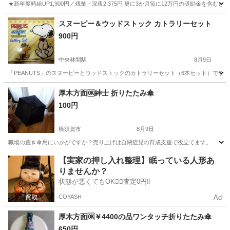
★新年度時給UP1,900円／残業・深夜2,375円 更に3か月毎に12万円の奨励金を含む
神奈川
藤沢市
その他
スヌーピー＆ウッドストック カトラリーセット
900円
中央林間駅
8月9日
「PEANUTS」のスヌーピーとウッドストックのカトラリーセット（6本セット）です。
神奈川
大和市
中央林間駅
食器
厚木方面🆗紳士 折りたたみ傘
100円
横須賀市
8月9日
職場の置き傘用にいかがですか？売り上げは自閉症児の育成支援で役立てます。
神奈川
横須賀市
その他
置き傘
【実家の押し入れ整理】眠っている人形あ
りませんか？
状態が悪くてもOK🙆‍♀️査定0円‼️
COYASH
Ad
厚木方面🆗￥4400の品ワンタッチ折りたたみ傘
650円