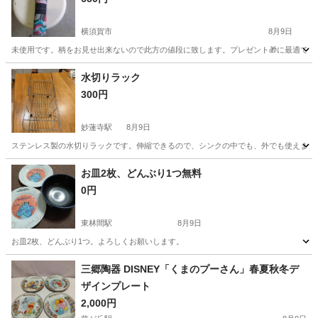
横須賀市
8月9日
未使用です。柄をお見せ出来ないので此方の値段に致します。プレゼント🎁に最適です
神奈川
横須賀市
生活雑貨
神奈川
厚木市
生活雑貨
水切りラック
300円
妙蓮寺駅
8月9日
ステンレス製の水切りラックです。伸縮できるので、シンクの中でも、外でも使えます。
神奈川
横浜市
妙蓮寺駅
家庭用品
お皿2枚、どんぶり1つ無料
0円
東林間駅
8月9日
お皿2枚、どんぶり1つ。よろしくお願いします。
神奈川
相模原市
東林間駅
調理器具
三郷陶器 DISNEY「くまのプーさん」春夏秋冬デ
ザインプレート
2,000円