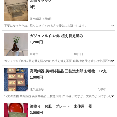
水切りラック
0円
茅ケ崎駅
8月9日
不要になったため、取りにきてくれる方を優先にお譲りします。
神奈川
茅ヶ崎市
茅ケ崎駅
家庭用品
水切り
ガジュマル 白い鉢 植え替え済み
1,200円
川崎市
8月9日
ガジュマル 白い鉢 植え替え済みのため植え替え不要 観葉植物 受け渡しは中原区の太陽
神奈川
川崎市
家庭用品
ガジュマル
高岡銅器 美術鋳芸品 三枝惣太郎 お着物 12支
1,000円
北久里浜駅
8月9日
12支の置物 高岡銅器 美術鋳芸品 三枝惣太郎 作 小さいですが、文鎮のようにずっしり
神奈川
横須賀市
北久里浜駅
生活雑貨
文鎮
漆塗り お皿 プレート 未使用 器
2,000円