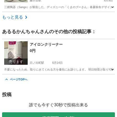
藤が丘駅
8月9日
三郷陶器（Sango）が製造した、ディズニーの「くまのプーさん」春夏秋冬デザインの
神奈川
横浜市
藤が丘駅
食器
くまのプーさん
もっと見る
あるるかんちゃん
さんのその他の投稿記事：
アイロンクリーナー
0円
売ります
日ノ出町駅
6月14日
不要になったため、取りにきてくれる方を優先にお譲りします。 明日朝受け取り可能
神奈川
横浜市
日ノ出町駅
その他
ページTOPへ
投稿
誰でも今すぐ30秒で投稿出来る