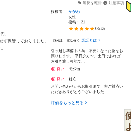
違反を報告
注意事項
投稿者
かがわ
女性
投稿： 
21
5.0
(
12
)
円。

認証とは
せず保管しておりました。

身分証
電話番号
す。
引っ越し準備中の為、不要になった物をお
譲りします。 平日夕方〜、土日であれば
お引き渡し可能で...
良い
モジョ
良い
はら
お問い合わせからお取引まで丁寧ご対応い
ただきありがとうございました。
評価をもっと見る