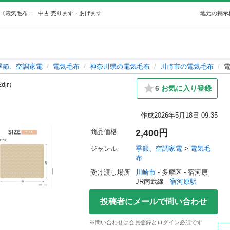
電気毛布元値17900円 (かがわ) 宿河原の季節、空調家電《電気毛布》の中古あげます・譲ります｜ジモティーで不用品の処分
中古
売ります・あげます
地元の掲示
季節、空調家電
電気毛布
神奈川県の電気毛布
川崎市の電気毛布
電
2djr）
6
お気に入り登録
作成
2026年5月18日 09:35
商品価格
2,400円
ジャンル
季節、空調家電
 > 
電気毛
布
受け渡し場所
川崎市
 - 多摩区
 - 宿河原
JR南武線 - 
宿河原駅
投稿者にメールで問い合わせ
※問い合わせは会員登録とログイン必須です