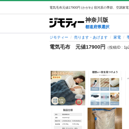
神奈川
版
都道府県選択
ジモティー
売ります・あげます
家電
電気毛布 元値17900円
（投稿ID : 1p