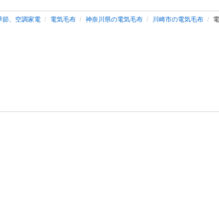
季節、空調家電
電気毛布
神奈川県の電気毛布
川崎市の電気毛布
電
バシーポリシー
プライバシー・ステートメント
健全化に資する運用
プ
ご利用ガイド
フリーワードで探す
特定商取引法の表示
利用