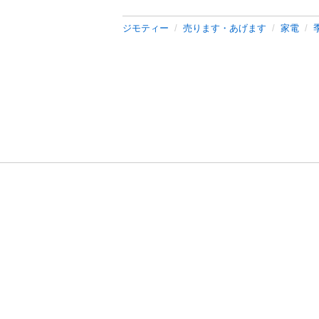
ジモティー
売ります・あげます
家電
利用規約
プライ
運営会社
サイトマッ
© 2011-
2026
Jmty, Inc.