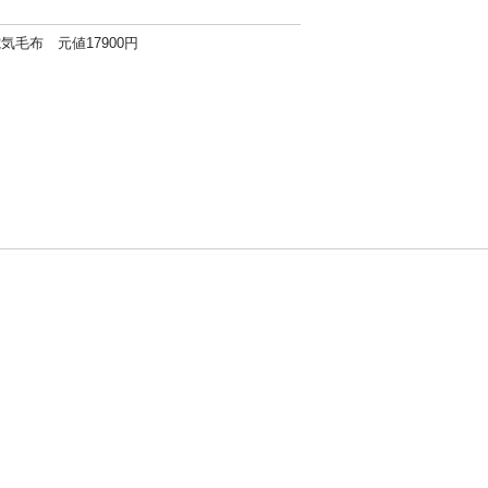
気毛布 元値17900円
方針
お問い合わせ
者情報の外部送信について