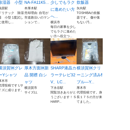
除湿器 小型
NA-FA11K5...
少しでもラク
炊飯器
鴨居駅
本厚木駅
矢向駅
に進めたい方
ドリテック 除湿
売却理由: 自宅が
TOSHIBAの炊飯
へ...
器 小型 1度試し
市道路沿いのマン
器です。 傷や落
に使用し...
ションで...
横浜市
ちない汚...
毎日の家事を少し
でもラクに進めた
い方へ役立つ...
横須賀🆗グレ
厚木方面🆗新
SHARP液晶カ
横須賀🆗クリ
ーYシャツ
品 開襟 白シ
ラーテレビ32
ーニング済み❗️
厚木市
ャツ
V、LC...
ブル―Y...
代理投稿です Lサ
横須賀市
下永谷駅
厚木市
イズに成ります。
サイズLL
閲覧頂きありがと
代理投稿です。身
うございます！ S
長１７５の方が来
HARP...
てました。