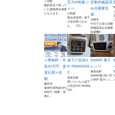
二宮駅
圧力IH炊飯ジ
😌動作確認済
森釣具店で使って
ャー...
み冷蔵庫洗
いた業務用冷凍庫
になります。...
小机駅
濯...
新品未使用！値下
川崎市
げ交渉受けませ
中古でも安心😌動
ん。 「ZO...
作確認済み冷蔵庫
洗濯機K ...
≪寮無料・月
値下げ交渉O
SHARP 電子
収43万円・派
K! PANASONI
レンジ
海老名駅
遣社員≫自
C ...
SHARP製 RE-TD
海老名駅
動...
1-W5P 電子レン...
買いたいなら値下
藤沢市
げ交渉OK! PANAS
★新年度時給UP1,
ON...
900円／残業・深
夜2,...