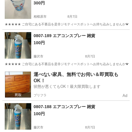
300円
相模原市
8月7日
★★★★★ ご自宅にある不要品を是非ジモティースポットへお持ち込みしませんか？ 家
神奈川
相模原市
食器
金魚
0807-189 エアコンスプレー 雑貨
100円
藤沢市
8月7日
★★★★★ ご自宅にある不要品を是非ジモティースポットへお持ち込みしませんか？ 家
神奈川
藤沢市
家庭用品
スプレー
運べない家具、無料でお伺い＆即買取も
OK！
状態が悪くてもOK！最大限買取します
プリフラ
Ad
0807-188 エアコンスプレー 雑貨
100円
藤沢市
8月7日