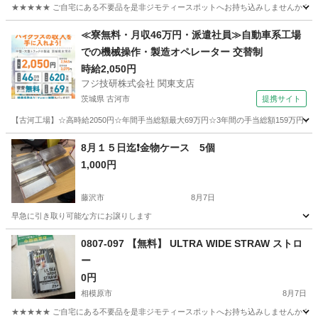
★★★★★ ご自宅にある不要品を是非ジモティースポットへお持ち込みしませんか？ 家
神奈川
藤沢市
家庭用品
スプレー
≪寮無料・月収46万円・派遣社員≫自動車系工場
での機械操作・製造オペレーター 交替制
時給2,050円
フジ技研株式会社 関東支店
茨城県 古河市
提携サイト
【古河工場】☆高時給2050円☆年間手当総額最大69万円☆3年間の手当総額159万円☆
茨城
古河市
その他
8月１５日迄❗️金物ケース 5個
1,000円
藤沢市
8月7日
早急に引き取り可能な方にお譲りします
神奈川
藤沢市
その他
金物
0807-097 【無料】 ULTRA WIDE STRAW ストロ
ー
0円
相模原市
8月7日
★★★★★ ご自宅にある不要品を是非ジモティースポットへお持ち込みしませんか？ 家