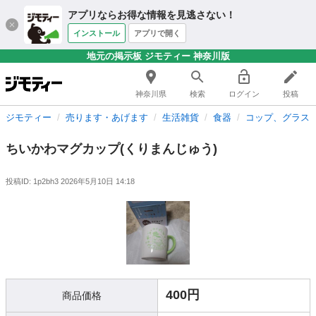
アプリならお得な情報を見逃さない！
インストール
アプリで開く
地元の掲示板 ジモティー 神奈川版
神奈川県
検索
ログイン
投稿
ジモティー
売ります・あげます
生活雑貨
食器
コップ、グラス
ちいかわマグカップ(くりまんじゅう)
投稿ID: 1p2bh3
2026年5月10日 14:18
400円
商品価格