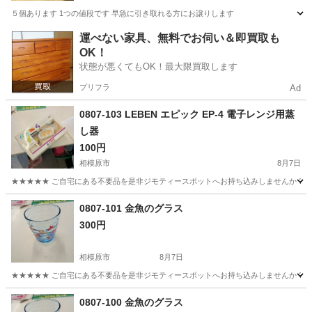
５個あります 1つの値段です 早急に引き取れる方にお譲りします
神奈川
藤沢市
食器
運べない家具、無料でお伺い＆即買取も
OK！
状態が悪くてもOK！最大限買取します
プリフラ
Ad
0807-103 LEBEN エピック EP-4 電子レンジ用蒸
し器
100円
相模原市
8月7日
★★★★★ ご自宅にある不要品を是非ジモティースポットへお持ち込みしませんか？ 家
神奈川
相模原市
調理器具
LEBEN
0807-101 金魚のグラス
300円
相模原市
8月7日
★★★★★ ご自宅にある不要品を是非ジモティースポットへお持ち込みしませんか？ 家
神奈川
相模原市
食器
金魚
0807-100 金魚のグラス