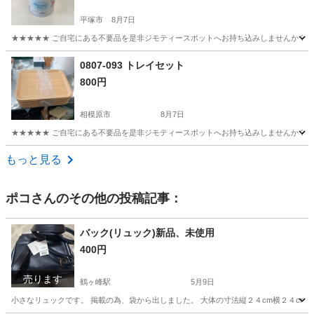
平塚市
8月7日
★★★★★ ご自宅にある不要品を是非ジモティースポットへお持ち込みしませんか？ 家
神奈川
平塚市
家庭用品
現地
0807-093 トレイセット
800円
相模原市
8月7日
★★★★★ ご自宅にある不要品を是非ジモティースポットへお持ち込みしませんか？ 家
神奈川
相模原市
食器
現地
もっと見る
ポコ
さんのその他の投稿記事：
バック(リュック)新品、未使用
400円
売ります
鶴ヶ峰駅
5月9日
小さなリュックです。 掲載の為、袋から出しました。 大体の寸法縦２４cm横２４cmま