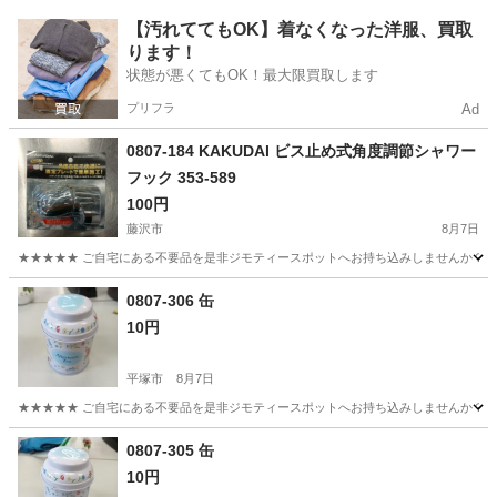
神奈川
相模原市
食器
現地
【汚れててもOK】着なくなった洋服、買取
ります！
状態が悪くてもOK！最大限買取します
プリフラ
Ad
0807-184 KAKUDAI ビス止め式角度調節シャワー
フック 353-589
100円
藤沢市
8月7日
★★★★★ ご自宅にある不要品を是非ジモティースポットへお持ち込みしませんか？ 家
神奈川
藤沢市
家庭用品
現地
0807-306 缶
10円
平塚市
8月7日
★★★★★ ご自宅にある不要品を是非ジモティースポットへお持ち込みしませんか？ 家
神奈川
平塚市
家庭用品
現地
0807-305 缶
10円