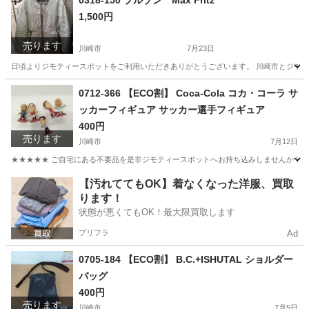
0318-150 ブルゾン Max Fritz
1,500円
売ります
川崎市
7月23日
日頃よりジモティースポットをご利用いただきありがとうございます。 川崎市とジモティ
神奈川
川崎市
服/ファッション
リユース
0712-366 【ECO割】 Coca-Cola コカ・コーラ サ
ッカーフィギュア サッカー選手フィギュア
400円
売ります
川崎市
7月12日
★★★★★ ご自宅にある不要品を是非ジモティースポットへお持ち込みしませんか？ 家
神奈川
川崎市
おもちゃ
現地
【汚れててもOK】着なくなった洋服、買取
ります！
状態が悪くてもOK！最大限買取します
プリフラ
Ad
0705-184 【ECO割】 B.C.+ISHUTAL ショルダー
バッグ
400円
売ります
川崎市
7月5日