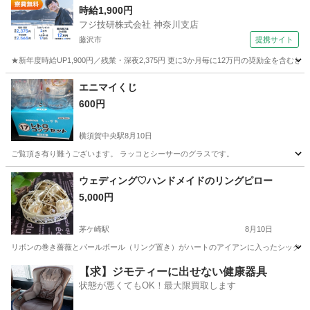
時給1,900円
フジ技研株式会社 神奈川支店
藤沢市
提携サイト
★新年度時給UP1,900円／残業・深夜2,375円 更に3か月毎に12万円の奨励金を含む
神奈川
藤沢市
その他
エニマイくじ
600円
横須賀中央駅
8月10日
ご覧頂き有り難うございます。 ラッコとシーサーのグラスです。
神奈川
横須賀市
横須賀中央駅
食器
ラッコ
ウェディング♡ハンドメイドのリングピロー
5,000円
茅ケ崎駅
8月10日
リボンの巻き薔薇とパールボール（リング置き）がハートのアイアンに入ったシックなカ
神奈川
茅ヶ崎市
茅ケ崎駅
冠婚葬祭
リングピロー
【求】ジモティーに出せない健康器具
状態が悪くてもOK！最大限買取します