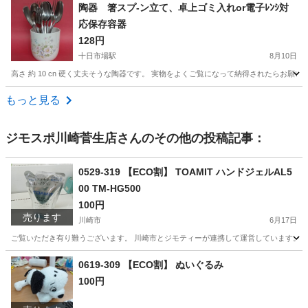
神奈川
横浜市
中山駅
家庭用品
バスタオル
陶器 箸スプ-ン立て、卓上ゴミ入れor電子ﾚﾝｼ対
応保存容器
128円
十日市場駅
8月10日
高さ 約 10 cn 硬く丈夫そうな陶器です。 実物をよくご覧になって納得されたらお
神奈川
横浜市
十日市場駅
調理器具
スプーン
もっと見る
ジモスポ川崎菅生店
さんのその他の投稿記事：
0529-319 【ECO割】 TOAMIT ハンドジェルAL5
00 TM-HG500
100円
売ります
川崎市
6月17日
ご覧いただき有り難うございます。 川崎市とジモティーが連携して運営しています。 粗
神奈川
川崎市
化粧品
リユース
0619-309 【ECO割】 ぬいぐるみ
100円