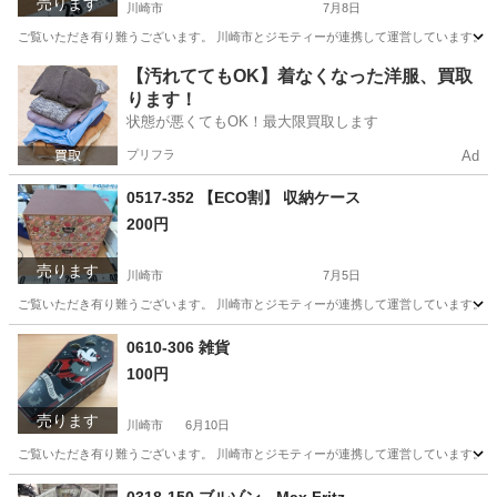
売ります
川崎市
7月8日
ご覧いただき有り難うございます。 川崎市とジモティーが連携して運営しています。 粗
神奈川
川崎市
おもちゃ
リユース
【汚れててもOK】着なくなった洋服、買取
ります！
状態が悪くてもOK！最大限買取します
プリフラ
Ad
0517-352 【ECO割】 収納ケース
200円
売ります
川崎市
7月5日
ご覧いただき有り難うございます。 川崎市とジモティーが連携して運営しています。 粗
神奈川
川崎市
収納家具
リユース
0610-306 雑貨
100円
売ります
川崎市
6月10日
ご覧いただき有り難うございます。 川崎市とジモティーが連携して運営しています。 粗
神奈川
川崎市
インテリア雑貨/小物
リユース