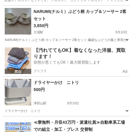
訳ありアロカシアセットです。 アロカシア ニクテリス アロカシア アマゾニカ ア
神奈川
秦野市
秦野駅
家庭用品
アロカシア
NARUMI(ナルミ）ぶどう柄 カップ＆ソーサー 2客
セット
3,850円
立場駅
8月10日
NARUMI(ナルミ）ぶどう柄 カップ＆ソーサー 2客セット 繊細なぶどうの蔓と果実が描か
神奈川
横浜市
立場駅
食器
【汚れててもOK】着なくなった洋服、買取
ります！
状態が悪くてもOK！最大限買取します
プリフラ
Ad
ドライヤーかけ ニトリ
500円
津田山駅
8月10日
ドライヤーかけ ニトリ
神奈川
川崎市
津田山駅
家庭用品
≪寮無料・月収43万円・派遣社員≫自動車系工場
での組立・加工・プレス 交替制