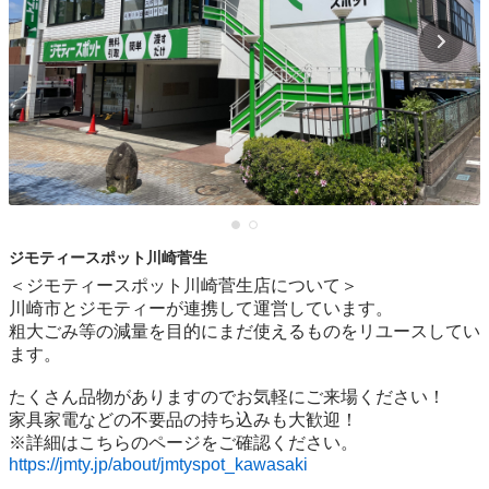
ジモティースポット川崎菅生
＜ジモティースポット川崎菅生店について＞

川崎市とジモティーが連携して運営しています。

粗⼤ごみ等の減量を⽬的にまだ使えるものをリユースしてい
ます。

たくさん品物がありますのでお気軽にご来場ください！

家具家電などの不要品の持ち込みも大歓迎！

https://jmty.jp/about/jmtyspot_kawasaki