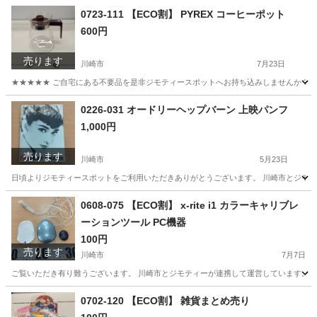
神奈川
川崎市
靴
リユース
0723-111 【ECO割】 PYREX コーヒーポット
600円
売ります
川崎市
7月23日
★★★★★ ご自宅にある不要品を是非ジモティースポットへお持ち込みしませんか？ 家
神奈川
川崎市
食器
コーヒーポット
0226-031 オードリーヘップバーン 上映パンフ
1,000円
売ります
川崎市
5月23日
日頃よりジモティースポットをご利用いただきありがとうございます。 川崎市とジモティ
神奈川
川崎市
本/CD/DVD
リユース
0608-075 【ECO割】 x-rite i1 カラーキャリブレ
ーションツール PC機器
100円
売ります
川崎市
7月7日
ご覧いただき有り難うございます。 川崎市とジモティーが連携して運営しています。 粗
神奈川
川崎市
周辺機器
リユース
0702-120 【ECO割】 雑貨まとめ売り