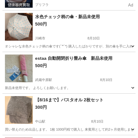
プリフラ
Ad
水色チェック柄の傘・新品未使用
500円
川崎市
8月10日
オシャレな水色チェック柄の傘です(´꒳`*) 購入したばかりですが、別の傘を手に入れ
神奈川
川崎市
その他
チェック柄
estaa 自動開閉折り畳み傘 新品未使用
500円
武蔵中原駅
8月10日
新品未使用です。 よろしくお願いします。
神奈川
川崎市
武蔵中原駅
その他
【8/16まで】バスタオル 2枚セット
300円
中山駅
8月10日
買い替えのため出品します。 1枚 1000円程で購入し 来賓用として約2ヶ月使用しまし