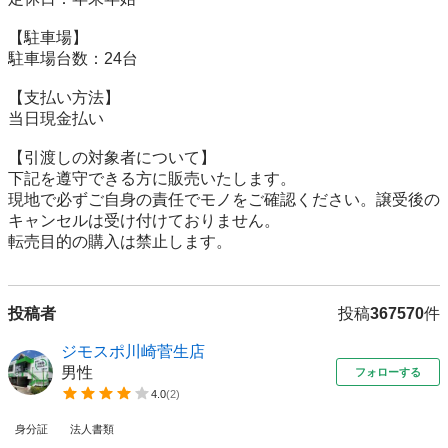
【駐⾞場】

駐車場台数：24台

【⽀払い⽅法】

当日現金払い

【引渡しの対象者について】

下記を遵守できる⽅に販売いたします。

現地で必ずご⾃⾝の責任でモノをご確認ください。譲受後の
キャンセルは受け付けておりません。

転売⽬的の購⼊は禁⽌します。
投稿者
投稿
367570
件
ジモスポ川崎菅生店
男性
フォローする
4.0
(
2
)
身分証
法人書類