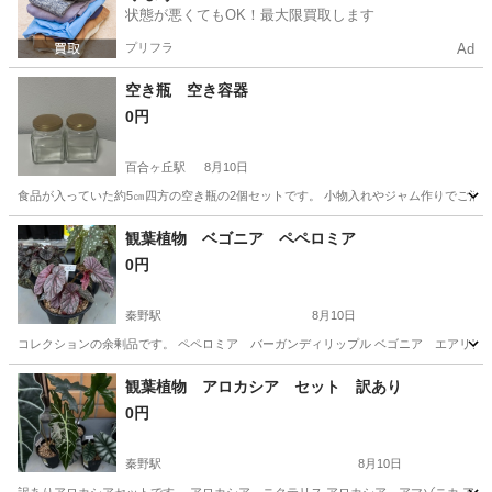
状態が悪くてもOK！最大限買取します
プリフラ
Ad
空き瓶 空き容器
0円
百合ヶ丘駅
8月10日
食品が入っていた約5㎝四方の空き瓶の2個セットです。 小物入れやジャム作りでご活
神奈川
川崎市
百合ヶ丘駅
生活雑貨
セット
観葉植物 ベゴニア ペペロミア
0円
秦野駅
8月10日
コレクションの余剰品です。 ペペロミア バーガンディリップル ベゴニア エアリア
神奈川
秦野市
秦野駅
家庭用品
観葉植物 アロカシア セット 訳あり
0円
秦野駅
8月10日