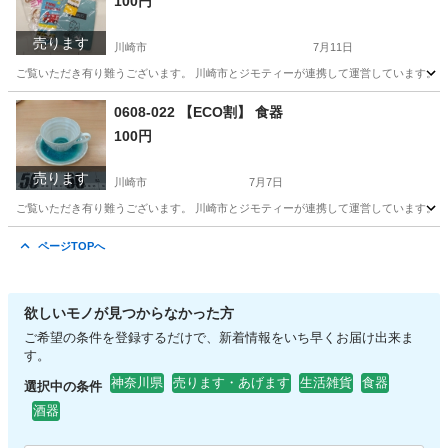
100円
売ります
川崎市
7月11日
ご覧いただき有り難うございます。 川崎市とジモティーが連携して運営しています。 粗
神奈川
川崎市
小物
リユース
0608-022 【ECO割】 食器
100円
売ります
川崎市
7月7日
ご覧いただき有り難うございます。 川崎市とジモティーが連携して運営しています。 粗
神奈川
川崎市
食器
リユース
ページTOPへ
欲しいモノが見つからなかった方
ご希望の条件を登録するだけで、新着情報をいち早くお届け出来ま
す。
神奈川県
売ります・あげます
生活雑貨
食器
選択中の条件
酒器