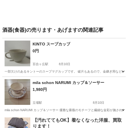
酒器(食器)の売ります・あげますの関連記事
KINTO スープカップ
0円
百合ヶ丘駅
8月10日
一部欠けのあるキントーのスープマグカップです。 破片もあるので、金継ぎ用などに
神奈川
川崎市
百合ヶ丘駅
食器
mila schon NARUMI カップ＆ソーサー
1,980円
立場駅
8月10日
mila schon NARUMI カップ＆ソーサー 優雅な薔薇のモチーフと繊細な金彩が施された、気品あ
神奈川
横浜市
立場駅
食器
【汚れててもOK】着なくなった洋服、買取
ります！