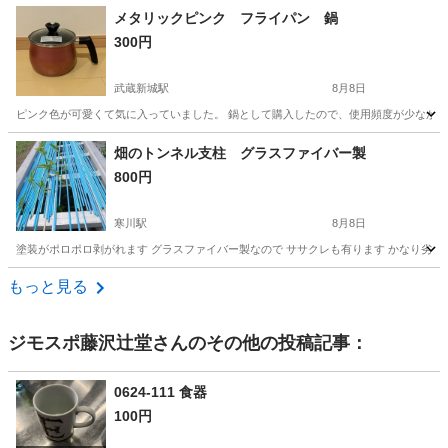
神奈川
横浜市
生活雑貨
レシピ
メタリックピンク フライパン 鍋
300円
武蔵新城駅
8月8日
ピンク色が可愛くて気に入っていました。 鍋として購入したので、使用頻度が少なかっ
神奈川
川崎市
武蔵新城駅
調理器具
畑のトンネル支柱 グラスファイバー製
800円
寒川駅
8月8日
塗装がポロポロ剥がれます グラスファイバー製なので ササクレも有ります かなり劣化
神奈川
高座郡
寒川駅
家庭用品
支柱
もっと見る
ジモスポ藤沢辻堂
さんのその他の投稿記事：
0624-111 食器
100円