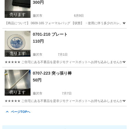
300円
売ります
藤沢市
6月9日
【商品について】 0609-165 フォーマルバッグ 【状態】 ・使用に伴う多少のスレ
神奈川
藤沢市
バッグ
リユース
0701-210 プレート
110円
売ります
藤沢市
7月1日
★★★★★ ご自宅にある不要品を是非ジモティースポットへお持ち込みしませんか？ 家
神奈川
藤沢市
食器
現地
0707-223 突っ張り棒
50円
売ります
藤沢市
7月7日
★★★★★ ご自宅にある不要品を是非ジモティースポットへお持ち込みしませんか？ 家
神奈川
藤沢市
その他
突っ張り棒
ページTOPへ