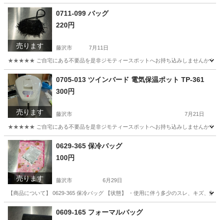
神奈川
藤沢市
スポーツウェア
リユース
0711-099 バッグ
220円
売ります
藤沢市
7月11日
★★★★★ ご自宅にある不要品を是非ジモティースポットへお持ち込みしませんか？ 家
神奈川
藤沢市
バッグ
現地
0705-013 ツインバード 電気保温ポット TP-361
300円
売ります
藤沢市
7月21日
★★★★★ ご自宅にある不要品を是非ジモティースポットへお持ち込みしませんか？ 家
神奈川
藤沢市
キッチン家電
ツインバード
0629-365 保冷バッグ
100円
売ります
藤沢市
6月29日
【商品について】 0629-365 保冷バッグ 【状態】 ・使用に伴う多少のスレ、キズ、
神奈川
藤沢市
インテリア雑貨/小物
リユース
0609-165 フォーマルバッグ