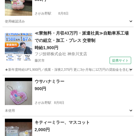
さがみ野駅
8月8日
使用確認済み
神奈川
綾瀬市
さがみ野駅
生活雑貨
≪寮無料・月収43万円・派遣社員≫自動車系工場
での組立・加工・プレス 交替制
時給1,900円
フジ技研株式会社 神奈川支店
藤沢市
提携サイト
★新年度時給UP1,900円／残業・深夜2,375円 更に3か月毎に12万円の奨励金を含む
神奈川
藤沢市
その他
ウサハナミラー
900円
さがみ野駅
8月8日
未使用
神奈川
綾瀬市
さがみ野駅
生活雑貨
ミラー
キティーミラー、マスコット
2,000円