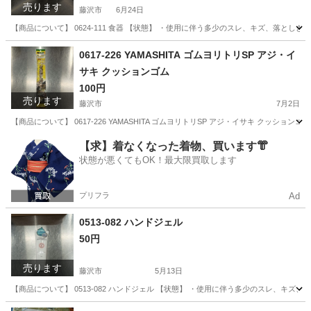
売ります
藤沢市
6月24日
【商品について】 0624-111 食器 【状態】 ・使用に伴う多少のスレ、キズ、落とし
神奈川
藤沢市
食器
リユース
0617-226 YAMASHITA ゴムヨリトリSP アジ・イ
サキ クッションゴム
100円
売ります
藤沢市
7月2日
【商品について】 0617-226 YAMASHITA ゴムヨリトリSP アジ・イサキ クッ
神奈川
藤沢市
その他
イサキ
【求】着なくなった着物、買います👘
状態が悪くてもOK！最大限買取します
プリフラ
Ad
0513-082 ハンドジェル
50円
売ります
藤沢市
5月13日
【商品について】 0513-082 ハンドジェル 【状態】 ・使用に伴う多少のスレ、キズ
神奈川
藤沢市
その他
リユース