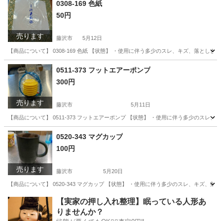
0308-169 色紙
50円
売ります
藤沢市
5月12日
【商品について】 0308-169 色紙 【状態】 ・使用に伴う多少のスレ、キズ、落とし
神奈川
藤沢市
生活雑貨
リユース
0511-373 フットエアーポンプ
300円
売ります
藤沢市
5月11日
【商品について】 0511-373 フットエアーポンプ 【状態】 ・使用に伴う多少のス
神奈川
藤沢市
その他
リユース
0520-343 マグカップ
100円
売ります
藤沢市
5月20日
【商品について】 0520-343 マグカップ 【状態】 ・使用に伴う多少のスレ、キズ、
神奈川
藤沢市
生活雑貨
リユース
【実家の押し入れ整理】眠っている人形あ
りませんか？