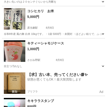
大きい丸いのは２０センチぐらいから判断を
神奈川
川崎市
川崎駅
その他
置物
コシヒカリ お米
5,000円
原当麻駅
8月8日
令和8年産 風の舞 白米 10kgです。 ・1袋 5000円 ・未開封 ・ほどよい粘りで
神奈川
相模原市
原当麻駅
食器
キティーシャモジケース
1,000円
さがみ野駅
8月8日
目立つ汚れなし
神奈川
綾瀬市
さがみ野駅
生活雑貨
汚れ
【求】古い本、売ってください📗✨
状態が悪くてもOK！最大限買取します
プリフラ
Ad
キキララスタンプ
800円