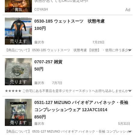
状態が悪くてもOK🙆‍♀️査定0円‼️
COYASH
Ad
0530-185 ウェットスーツ 状態考慮
100円
売ります
藤沢市
7月23日
【商品について】 0530-185 ウェットスーツ 状態考慮 【状態】 ・使用に伴う多
神奈川
藤沢市
マリンスポーツ
リユース
0707-257 雑貨
50円
売ります
藤沢市
7月7日
★★★★★ ご自宅にある不要品を是非ジモティースポットへお持ち込みしませんか？ 家
神奈川
藤沢市
バッグ
現地
0531-127 MIZUNO バイオギア ハイネック・長袖
コンプレッションウェア 12JA7C1014
850円
売ります
藤沢市
5月31日
【商品について】 0531-127 MIZUNO バイオギア ハイネック・長袖 コンプレッショ