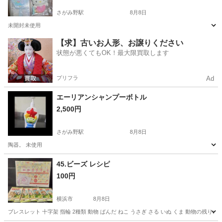
さがみ野駅
8月8日
未開封未使用
神奈川
綾瀬市
さがみ野駅
生活雑貨
マスコット
【求】古いお人形、お譲りください
状態が悪くてもOK！最大限買取します
プリフラ
Ad
エーリアンシャンプーボトル
2,500円
さがみ野駅
8月8日
陶器。 未使用
神奈川
綾瀬市
さがみ野駅
生活雑貨
45.ビーズ レシピ
100円
横浜市
8月8日
ブレスレット 十字架 指輪 2種類 動物 ぱんだ ねこ うさぎ さる いぬ くま 動物の残