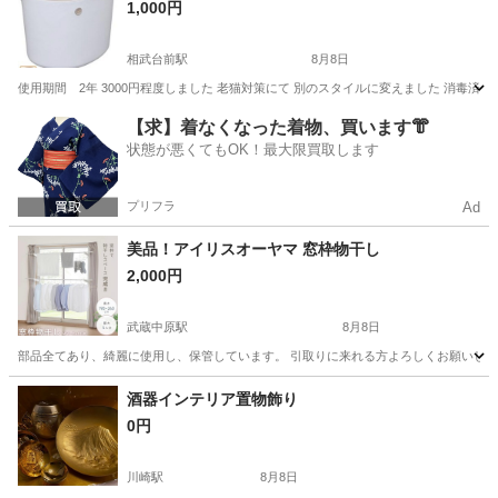
1,000円
相武台前駅
8月8日
使用期間 2年 3000円程度しました 老猫対策にて 別のスタイルに変えました 消毒済み
神奈川
座間市
相武台前駅
その他
【求】着なくなった着物、買います👘
状態が悪くてもOK！最大限買取します
プリフラ
Ad
美品！アイリスオーヤマ 窓枠物干し
2,000円
武蔵中原駅
8月8日
部品全てあり、綺麗に使用し、保管しています。 引取りに来れる方よろしくお願いします。 ブラン
神奈川
川崎市
武蔵中原駅
洗濯用品
酒器インテリア置物飾り
0円
川崎駅
8月8日