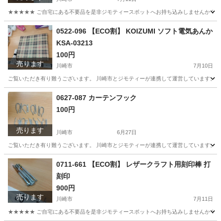
★★★★★ ご自宅にある不要品を是非ジモティースポットへお持ち込みしませんか？ 家
神奈川
川崎市
ビジネス、経済
現地
0522-096 【ECO割】 KOIZUMI ソフト電気あんか
KSA-03213
100円
売ります
川崎市
7月10日
ご覧いただき有り難うございます。 川崎市とジモティーが連携して運営しています。 粗
神奈川
川崎市
季節、空調家電
リユース
0627-087 カーテンフック
100円
売ります
川崎市
6月27日
ご覧いただき有り難うございます。 川崎市とジモティーが連携して運営しています。 粗
神奈川
川崎市
カーテン、ブラインド
リユース
0711-661 【ECO割】 レザークラフト用刻印棒 打
刻印
900円
売ります
川崎市
7月11日
★★★★★ ご自宅にある不要品を是非ジモティースポットへお持ち込みしませんか？ 家