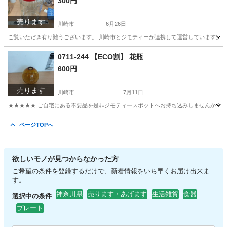
300円
売ります
川崎市
6月26日
ご覧いただき有り難うございます。 川崎市とジモティーが連携して運営しています。 粗
神奈川
川崎市
調理器具
リユース
0711-244 【ECO割】 花瓶
600円
売ります
川崎市
7月11日
★★★★★ ご自宅にある不要品を是非ジモティースポットへお持ち込みしませんか？ 家
神奈川
川崎市
インテリア雑貨/小物
現地
ページTOPへ
欲しいモノが見つからなかった方
ご希望の条件を登録するだけで、新着情報をいち早くお届け出来ま
す。
神奈川県
売ります・あげます
生活雑貨
食器
選択中の条件
プレート