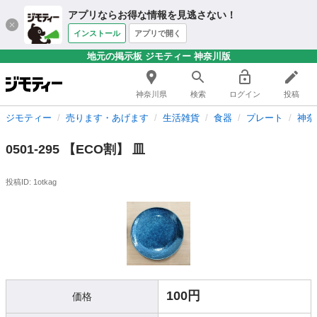
アプリならお得な情報を見逃さない！
インストール
アプリで開く
地元の掲示板 ジモティー 神奈川版
神奈川県
検索
ログイン
投稿
ジモティー
売ります・あげます
生活雑貨
食器
プレート
神奈
0501-295 【ECO割】 皿
投稿ID: 1otkag
100円
価格