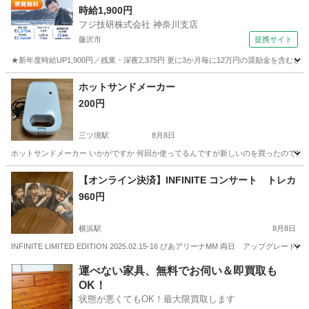
時給1,900円
フジ技研株式会社 神奈川支店
藤沢市
提携サイト
★新年度時給UP1,900円／残業・深夜2,375円 更に3か月毎に12万円の奨励金を含む
神奈川
藤沢市
その他
ホットサンドメーカー
200円
三ツ境駅
8月8日
ホットサンドメーカー いかがですか 何回か使ってるんですが新しいのを買ったので投
神奈川
横浜市
三ツ境駅
調理器具
【オンライン決済】INFINITE コンサート トレカ
960円
横浜駅
8月8日
INFINITE LIMITED EDITION 2025.02.15-16 ぴあアリーナMM 両日 ア
神奈川
横浜市
横浜駅
ノベルティグッズ
トレカ
運べない家具、無料でお伺い＆即買取も
OK！
状態が悪くてもOK！最大限買取します