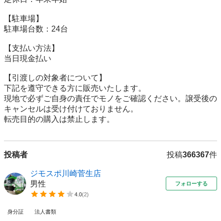
【駐⾞場】

駐車場台数：24台

【⽀払い⽅法】

当日現金払い

【引渡しの対象者について】

下記を遵守できる⽅に販売いたします。

現地で必ずご⾃⾝の責任でモノをご確認ください。譲受後の
キャンセルは受け付けておりません。

転売⽬的の購⼊は禁⽌します。
投稿者
投稿
366367
件
ジモスポ川崎菅生店
男性
フォローする
4.0
(
2
)
身分証
法人書類