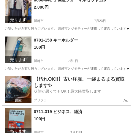
0606-041 子供服フォーマルセット120
2,000円
売ります
川崎市
7月23日
ご覧いただき有り難うございます。 川崎市とジモティーが連携して運営しています。 粗
神奈川
川崎市
スーツ
リユース
0701-158 キーホルダー
100円
売ります
川崎市
7月1日
ご覧いただき有り難うございます。 川崎市とジモティーが連携して運営しています。 粗
神奈川
川崎市
インテリア雑貨/小物
リユース
【汚れOK‼️】古い洋服、一袋まるまる買取
します✨
状態が悪くてもOK！最大限買取します
プリフラ
Ad
0711-319 ビジネス、経済
100円
売ります
川崎市
7月11日