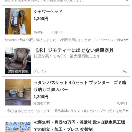
新品です売上の知的障がい者の自立支援で役立てます。
神奈川
厚木市
生活雑貨
新品
シャワーヘッド
1,200円
高津駅
8月8日
Amazonで約3200円で購入しました。 2日間使用しましたが、シャワーヘッド自体
神奈川
川崎市
高津駅
生活雑貨
シャワーヘッド
【求】ジモティーに出せない健康器具
状態が悪くてもOK！最大限買取します
プリフラ
Ad
ラタン バスケット 4点セット プランター ゴミ箱
収納カゴ 鉢カバー
1,200円
緑園都市駅
8月8日
ご覧頂きありがとうございます。 天然素材のラタン（籐）やバンブー（竹）を使用した円
神奈川
横浜市
緑園都市駅
家庭用品
≪寮無料・月収43万円・派遣社員≫自動車系工場
での組立・加工・プレス 交替制