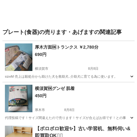
プレート(食器)の売ります・あげますの関連記事
厚木方面🆗トランクス ￥2,780分
690円
横須賀市
8月8日
sizeM 売上は殺処分から助けた犬を救助犬､介助犬に育てる為に使います。
神奈川
横須賀市
生活雑貨
神奈川
厚木市
生活雑貨
横須賀🆗グンゼ 肌着
450円
トランクス
厚木市
8月8日
代理投稿です！サイズ間違えたので売ります！サイズが合えばお得です！との事
神奈川
厚木市
生活雑貨
神奈川
横須賀市
生活雑貨
【ボロボロ歓迎✨】古い学習机、無料伺い&
即買取OK🙆‍♀️