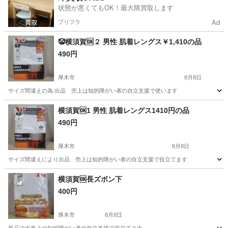
グンゼ
状態が悪くてもOK！最大限買取します
プリフラ
Ad
🤡横須賀🆗２ 男性 肌着レングス￥1,410の品
490円
厚木市
8月8日
サイズ間違えの為 出品 売上は知的障がい者の自立支援で使います
神奈川
厚木市
生活雑貨
横須賀🆗1 男性 肌着レングス1410円の品
490円
厚木市
8月8日
サイズ間違えにより出品 売上は知的障がい者の自立支援で役立てます
神奈川
厚木市
生活雑貨
横須賀🆗長ズボン下
400円
厚木市
8月8日