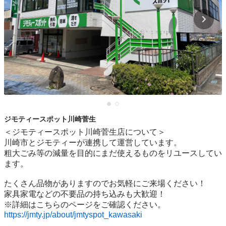
ジモティースポット川崎菅生
＜ジモティースポット川崎菅生店について＞

川崎市とジモティーが連携して運営しています。

粗⼤ごみ等の減量を⽬的にまだ使えるものをリユースしてい
ます。

たくさん品物がありますのでお気軽にご来場ください！

家具家電などの不要品の持ち込みも大歓迎！

https://jmty.jp/about/jmtyspot_kawasaki