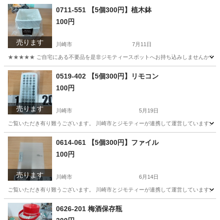
神奈川
川崎市
その他
現地
0711-551 【5個300円】植木鉢
100円
売ります
川崎市
7月11日
★★★★★ ご自宅にある不要品を是非ジモティースポットへお持ち込みしませんか？ 家
神奈川
川崎市
その他
現地
0519-402 【5個300円】リモコン
100円
売ります
川崎市
5月19日
ご覧いただき有り難うございます。 川崎市とジモティーが連携して運営しています。 粗
神奈川
川崎市
テレビ
リユース
0614-061 【5個300円】ファイル
100円
売ります
川崎市
6月14日
ご覧いただき有り難うございます。 川崎市とジモティーが連携して運営しています。 粗
神奈川
川崎市
その他
リユース
0626-201 梅酒保存瓶