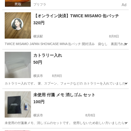
プリフラ
Ad
【オンライン決済】TWICE MISAMO 缶バッチ
320円
横浜駅
8月8日
TWICE MISAMO JAPAN SHOWCASE MINA 缶バッチ 開封済み 袋なし 裏面汚れあり
神奈川
横浜市
横浜駅
その他
TWICE
カトラリー入れ
50円
横浜市
8月8日
カトラリー入れです。 箸、スプーン、フォークなどの カトラリーを入れていましたが不
神奈川
横浜市
食器
フォーク
未使用 付箋 メモ 消しゴム セット
100円
横浜市
8月8日
未使用の付箋兼メモ、消しゴムのセットです。 使用しないため欲しい方いましたら。 取