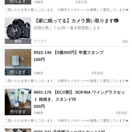
売ります
川崎市
6月17日
ご覧いただき有り難うございます。 川崎市とジモティーが連携して運営しています。 粗
神奈川
川崎市
バッグ
リユース
【家に眠ってる】カメラ買い取ります📷
状態が悪くてもOK！最大限買取します
プリフラ
Ad
0522-146 【5個300円】年賀スタンプ
100円
売ります
川崎市
5月22日
ご覧いただき有り難うございます。 川崎市とジモティーが連携して運営しています。 粗
神奈川
川崎市
年中行事用品
リユース
0601-176 【ECO割】 SOFINA ワイングラスセッ
ト 栓抜き、スタンド付
200円
売ります
川崎市
7月10日
ご覧いただき有り難うございます。 川崎市とジモティーが連携して運営しています。 粗
神奈川
川崎市
食器
栓抜き