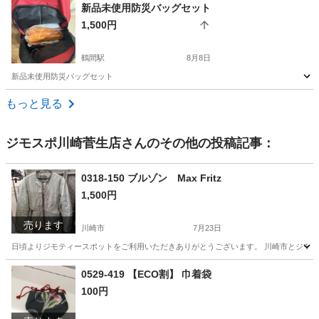
神奈川
横浜市
その他
消しゴム
新品未使用防災バッグセット
1,500円
鶴間駅
8月8日
新品未使用防災バッグセット
神奈川
大和市
鶴間駅
防災、セキュリティ
もっと見る
ジモスポ川崎菅生店
さんのその他の投稿記事：
0318-150 ブルゾン Max Fritz
1,500円
売ります
川崎市
7月23日
日頃よりジモティースポットをご利用いただきありがとうございます。 川崎市とジモティ
神奈川
川崎市
服/ファッション
リユース
0529-419 【ECO割】 巾着袋
100円