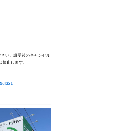
ださい。譲受後のキャンセル
⽌します。

e9df321