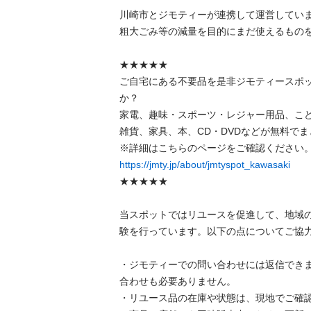
川崎市とジモティーが連携して運営しています
粗⼤ごみ等の減量を⽬的にまだ使えるものをリ
★★★★★

ご自宅にある不要品を是非ジモティースポ
か？

家電、趣味・スポーツ・レジャー用品、こ
雑貨、家具、本、CD・DVDなどが無料でまと
https://jmty.jp/about/jmtyspot_kawasaki
★★★★★

当スポットではリユースを促進して、地域
験を行っています。以下の点についてご協力を
・ジモティーでの問い合わせには返信でき
合わせも必要ありません。

・リユース品の在庫や状態は、現地でご確認し