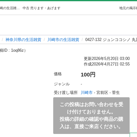
0427-132 ジュンココシノ 丸皿 (ジモスポ川崎菅生店) 川崎の生活雑貨の中古あげます・譲ります｜ジモティーで不用品の処分
中古
売ります・あげます
地元の掲示
神奈川県の生活雑貨
川崎市の生活雑貨
0427-132 ジュンココシノ 丸
ID : 1oq86z）
更新
2026年5月20日 03:00
作成
2026年4月27日 02:55
価格
100円
ジャンル
-
受け渡し場所
川崎市
 - 宮前区
 - 菅生
この投稿はお問い合わせを受
け付けておりません。
投稿の詳細の確認や商品の購
入は、直接ご来店ください。