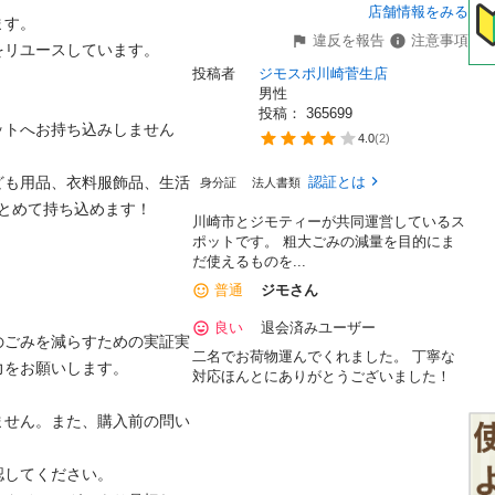
店舗情報をみる
。

違反を報告
注意事項
ユースしています。

投稿者
ジモスポ川崎菅生店
男性
投稿： 
365699
ットへお持ち込みしません
4.0
(
2
)
ども用品、衣料服飾品、生活
認証とは
身分証
法人書類
めて持ち込めます！

川崎市とジモティーが共同運営しているス
ポットです。 粗⼤ごみの減量を⽬的にま
だ使えるものを...
普通
ジモさん
良い
退会済みユーザー
のごみを減らすための実証実
二名でお荷物運んでくれました。 丁寧な
お願いします。

対応ほんとにありがとうございました！
ません。また、購入前の問い
てください。
