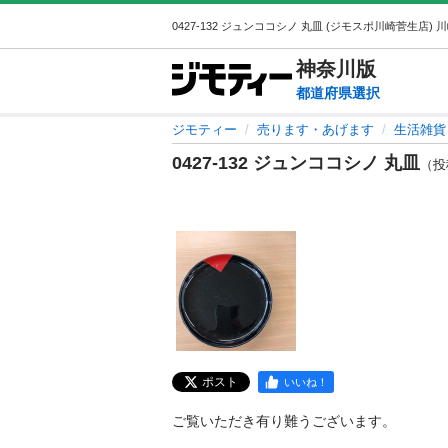
神奈川
版
都道府県選択
ジモティー
売ります・あげます
生活雑貨
0427-132 ジュンココシノ 丸皿
（投稿
ポスト
いいね！
ご覧いただき有り難うございます。
