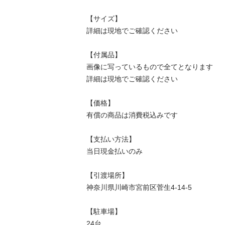
【サイズ】

詳細は現地でご確認ください

【付属品】

画像に写っているもので全てとなります

詳細は現地でご確認ください

【価格】

有償の商品は消費税込みです

【⽀払い⽅法】

当⽇現⾦払いのみ

【引渡場所】

神奈川県川崎市宮前区菅生4-14-5

【駐⾞場】

24台
