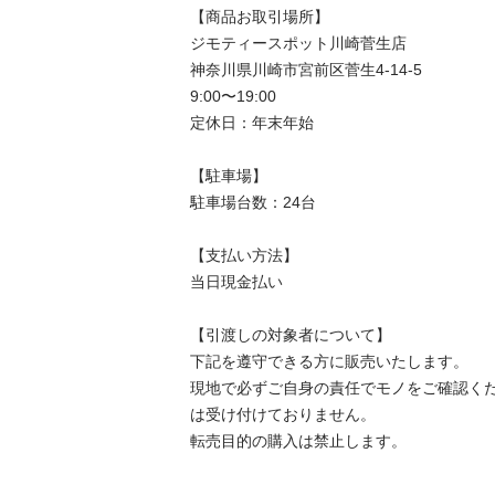
【商品お取引場所】

ジモティースポット川崎菅生店

神奈川県川崎市宮前区菅生4-14-5

9:00〜19:00

定休日：年末年始

【駐⾞場】

駐車場台数：24台

【⽀払い⽅法】

当日現金払い

【引渡しの対象者について】

下記を遵守できる⽅に販売いたします。

現地で必ずご⾃⾝の責任でモノをご確認く
は受け付けておりません。

転売⽬的の購⼊は禁⽌します。