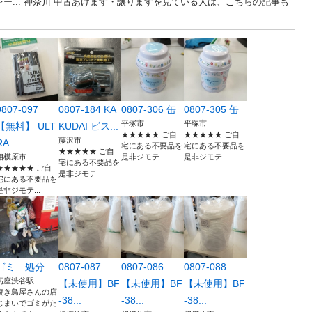
ー... 神奈川 中古あげます・譲りますを見ている人は、こちらの記事も
0807-097
0807-184 KA
0807-306 缶
0807-305 缶
平塚市
平塚市
【無料】 ULT
KUDAI ビス...
★★★★★ ご自
★★★★★ ご自
藤沢市
RA...
宅にある不要品を
宅にある不要品を
★★★★★ ご自
相模原市
是非ジモテ...
是非ジモテ...
宅にある不要品を
★★★★★ ご自
是非ジモテ...
宅にある不要品を
是非ジモテ...
ゴミ 処分
0807-087
0807-086
0807-088
高座渋谷駅
【未使用】BF
【未使用】BF
【未使用】BF
焼き鳥屋さんの店
-38...
-38...
-38...
じまいでゴミがた