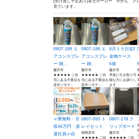
[受け渡し予定あり]富士ホーロー やかん グレ
見ています。
0807-189 エ
0807-188 エ
8月１５日迄❗️
アコンスプレ
アコンスプレ
金物ケース
ー 雑...
ー 雑...
5個
藤沢市
藤沢市
藤沢市
★★★★★ ご自
★★★★★ ご自
早急に引き取り可
宅にある不要品を
宅にある不要品を
能な方にお譲りし
是非ジモテ...
是非ジモテ...
ます
≪寮無料・月
0807-093 ト
0807-178 ク
収46万円・派
レイセット
リップボード
相模原市
藤沢市
遣社員≫自
★★★★★ ご自
★★★★★ ご自