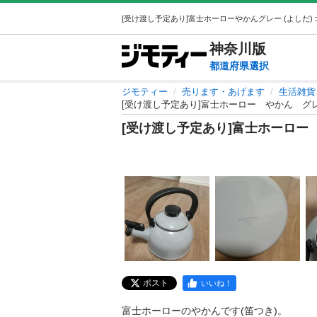
神奈川
版
都道府県選択
ジモティー
売ります・あげます
生活雑貨
[受け渡し予定あり]富士ホーロー やかん グ
[受け渡し予定あり]富士ホーロー
ポスト
いいね！
富士ホーローのやかんです(笛つき)。
