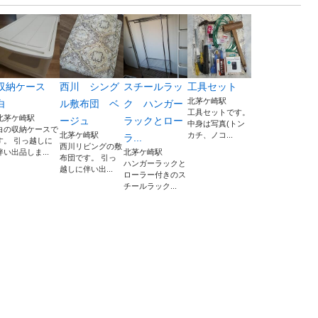
収納ケース
西川 シング
スチールラッ
工具セット
北茅ケ崎駅
白
ル敷布団 ベ
ク ハンガー
工具セットです。
北茅ケ崎駅
ージュ
ラックとロー
中身は写真(トン
白の収納ケースで
北茅ケ崎駅
カチ、ノコ...
ラ...
す。 引っ越しに
西川リビングの敷
伴い出品しま...
北茅ケ崎駅
布団です。 引っ
ハンガーラックと
越しに伴い出...
ローラー付きのス
チールラック...