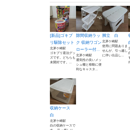
[新品]ゴキブ
隙間収納ラッ
脚立 白
北茅ケ崎駅
リ駆除セット
ク 収納ワゴン
使用に問題ありま
北茅ケ崎駅
ローラー付...
せんが、引っ越し
ゴキブリ退治グッ
北茅ケ崎駅
に伴い出品し...
ズです。どちらも
通気性の良いメッ
未開封です。...
シュ棚と移動に便
利なキャスタ...
収納ケース
白
北茅ケ崎駅
白の収納ケースで