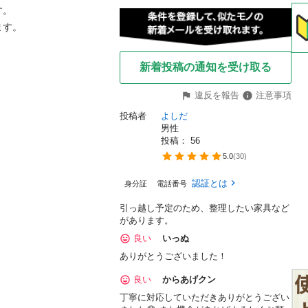
。

ます。
新着投稿の通知を受け取る
違反を報告
注意事項
投稿者
よしだ
男性
投稿： 
56
5.0
(
30
)
認証とは
身分証
電話番号
引っ越し予定のため、整理したい家具など
があります。
良い
いっぬ
ありがとうございました！
良い
からあげクン
丁寧に対応していただきありがとうござい