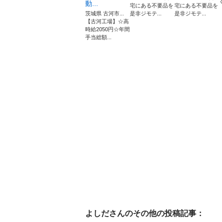
動...
宅にある不要品を
宅にある不要品を
茨城県 古河市...
是非ジモテ...
是非ジモテ...
【古河工場】☆高
時給2050円☆年間
手当総額...
よしだ
さんのその他の投稿記事：