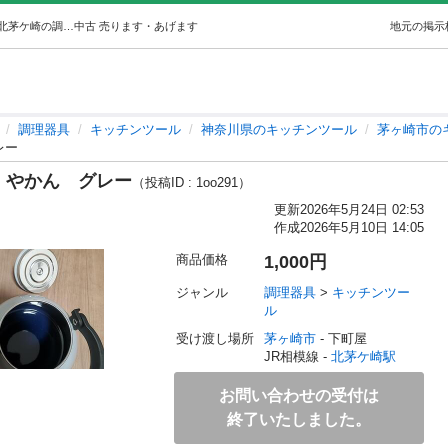
[受け渡し予定あり]富士ホーローやかんグレー (よしだ) 北茅ケ崎の調理器具《キッチンツール》の中古あげます・譲ります｜ジモティーで不用品の処分
中古
売ります・あげます
地元の掲示
調理器具
キッチンツール
神奈川県のキッチンツール
茅ヶ崎市の
レー
 やかん グレー
（投稿ID : 1oo291）
更新
2026年5月24日 02:53
作成
2026年5月10日 14:05
商品価格
1,000円
ジャンル
調理器具
 > 
キッチンツー
ル
受け渡し場所
茅ヶ崎市
 - 下町屋
JR相模線 - 
北茅ケ崎駅
お問い合わせの受付は
終了いたしました。