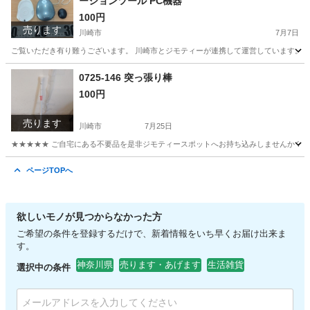
ーションツール PC機器
100円
売ります
川崎市
7月7日
ご覧いただき有り難うございます。 川崎市とジモティーが連携して運営しています。 粗
神奈川
川崎市
周辺機器
リユース
0725-146 突っ張り棒
100円
売ります
川崎市
7月25日
★★★★★ ご自宅にある不要品を是非ジモティースポットへお持ち込みしませんか？ 家
神奈川
川崎市
その他
突っ張り棒
ページTOPへ
欲しいモノが見つからなかった方
ご希望の条件を登録するだけで、新着情報をいち早くお届け出来ま
す。
神奈川県
売ります・あげます
生活雑貨
選択中の条件