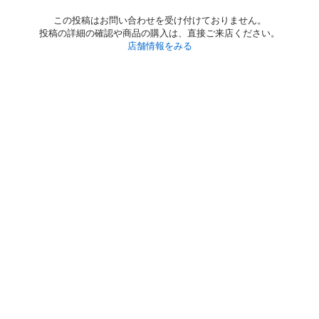
この投稿はお問い合わせを受け付けておりません。
投稿の詳細の確認や商品の購入は、直接ご来店ください。
店舗情報をみる
初めての方へ
利用規約
プライバシーポリシー
プライバシー・ステートメント
健全化に資する運用方針
お問い合わせ
運営会社
サイトマップ
ご利用ガイド
フリーワードで探す
PC版で表示
都道府県選択
特定商取引法の表示
利用者情報の外部送信について
© 2011-
2026
Jmty, Inc.