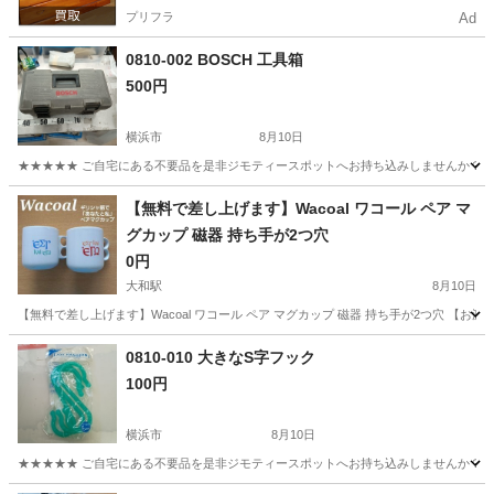
プリフラ
Ad
0810-002 BOSCH 工具箱
500円
横浜市
8月10日
★★★★★ ご自宅にある不要品を是非ジモティースポットへお持ち込みしませんか？ 家
神奈川
横浜市
生活雑貨
工具箱
【無料で差し上げます】Wacoal ワコール ペア マ
グカップ 磁器 持ち手が2つ穴
0円
大和駅
8月10日
【無料で差し上げます】Wacoal ワコール ペア マグカップ 磁器 持ち手が2つ穴 【お渡し
神奈川
大和市
大和駅
食器
0810-010 大きなS字フック
100円
横浜市
8月10日
★★★★★ ご自宅にある不要品を是非ジモティースポットへお持ち込みしませんか？ 家