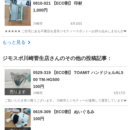
神奈川
横浜市
洗濯用品
現地
0810-021 【ECO割】 印材
1,000円
川崎市
8月10日
★★★★★ ご自宅にある不要品を是非ジモティースポットへお持ち込みしませんか？ 家
神奈川
川崎市
個人用印鑑
現地
もっと見る
ジモスポ川崎菅生店
さんのその他の投稿記事：
0529-319 【ECO割】 TOAMIT ハンドジェルAL5
00 TM-HG500
100円
売ります
川崎市
6月17日
ご覧いただき有り難うございます。 川崎市とジモティーが連携して運営しています。 粗
神奈川
川崎市
化粧品
リユース
0619-309 【ECO割】 ぬいぐるみ
100円