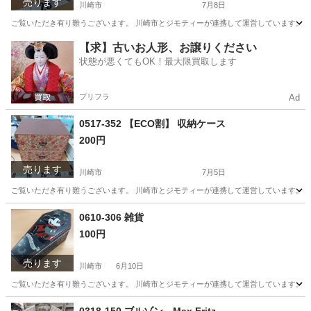
売ります
川崎市
7月8日
ご覧いただき有り難うございます。 川崎市とジモティーが連携して運営しています。 粗
神奈川
川崎市
おもちゃ
リユース
【求】古いお人形、お譲りください
状態が悪くてもOK！最大限買取します
プリフラ
Ad
0517-352 【ECO割】 収納ケース
200円
売ります
川崎市
7月5日
ご覧いただき有り難うございます。 川崎市とジモティーが連携して運営しています。 粗
神奈川
川崎市
収納家具
リユース
0610-306 雑貨
100円
売ります
川崎市
6月10日
ご覧いただき有り難うございます。 川崎市とジモティーが連携して運営しています。 粗
神奈川
川崎市
インテリア雑貨/小物
リユース