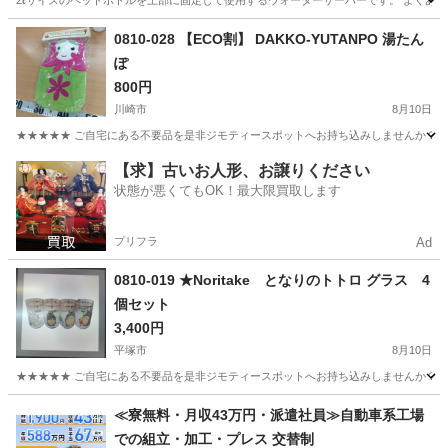
2ℓサイズのペットボトルを上部に固定して使用するウォーターサーバーです。 よくある
神奈川
厚木市
家庭用品
ペットボトル
0810-028 【ECO割】 DAKKO-YUTANPO 湯たん
ぽ
800円
川崎市
8月10日
★★★★★ ご自宅にある不要品を是非ジモティースポットへお持ち込みしませんか？ 家
神奈川
川崎市
家庭用品
現地
【求】古いお人形、お譲りください
状態が悪くてもOK！最大限買取します
プリフラ
Ad
0810-019 ★Noritake となりのトトロ グラス 4
個セット
3,400円
平塚市
8月10日
★★★★★ ご自宅にある不要品を是非ジモティースポットへお持ち込みしませんか？ 家
神奈川
平塚市
食器
となりのトトロ
≪寮無料・月収43万円・派遣社員≫自動車系工場
での組立・加工・プレス 交替制