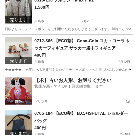
0318-150 ブルゾン Max Fritz
1,500円
売ります
川崎市
7月23日
日頃よりジモティースポットをご利用いただきありがとうございます。 川崎市とジモティ
神奈川
川崎市
服/ファッション
リユース
0712-366 【ECO割】 Coca-Cola コカ・コーラ サ
ッカーフィギュア サッカー選手フィギュア
400円
売ります
川崎市
7月12日
★★★★★ ご自宅にある不要品を是非ジモティースポットへお持ち込みしませんか？ 家
神奈川
川崎市
おもちゃ
現地
【求】古いお人形、お譲りください
状態が悪くてもOK！最大限買取します
プリフラ
Ad
0705-184 【ECO割】 B.C.+ISHUTAL ショルダー
バッグ
400円
売ります
川崎市
7月5日