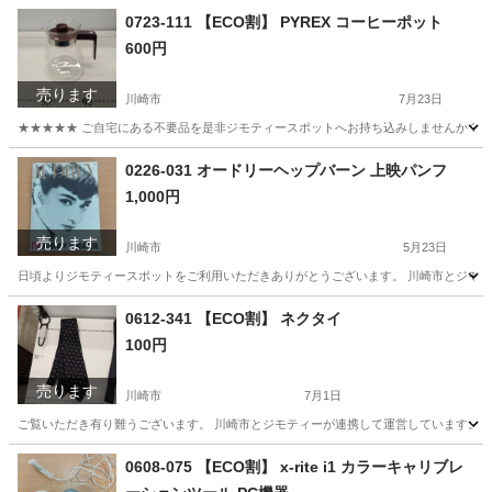
神奈川
川崎市
靴
リユース
0723-111 【ECO割】 PYREX コーヒーポット
600円
売ります
川崎市
7月23日
★★★★★ ご自宅にある不要品を是非ジモティースポットへお持ち込みしませんか？ 家
神奈川
川崎市
食器
コーヒーポット
0226-031 オードリーヘップバーン 上映パンフ
1,000円
売ります
川崎市
5月23日
日頃よりジモティースポットをご利用いただきありがとうございます。 川崎市とジモティ
神奈川
川崎市
本/CD/DVD
リユース
0612-341 【ECO割】 ネクタイ
100円
売ります
川崎市
7月1日
ご覧いただき有り難うございます。 川崎市とジモティーが連携して運営しています。 粗
神奈川
川崎市
小物
リユース
0608-075 【ECO割】 x-rite i1 カラーキャリブレ