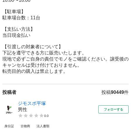
10:00〜18:00

【駐⾞場】

駐車場台数：11台

【⽀払い⽅法】

当日現金払い

【引渡しの対象者について】

下記を遵守できる⽅に販売いたします。

現地で必ずご⾃⾝の責任でモノをご確認ください。譲受後の
キャンセルは受け付けておりません。

転売⽬的の購⼊は禁⽌します。
投稿者
投稿
90449
件
ジモスポ平塚
男性
フォローする
0.0
身分証
古物商
法人書類