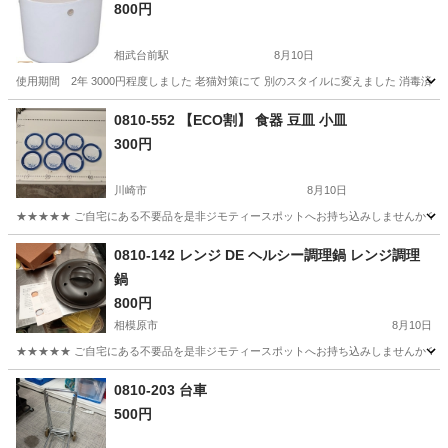
800円
相武台前駅
8月10日
使用期間 2年 3000円程度しました 老猫対策にて 別のスタイルに変えました 消毒済み
神奈川
座間市
相武台前駅
その他
0810-552 【ECO割】 食器 豆皿 小皿
300円
川崎市
8月10日
★★★★★ ご自宅にある不要品を是非ジモティースポットへお持ち込みしませんか？ 家
神奈川
川崎市
食器
豆皿
0810-142 レンジ DE ヘルシー調理鍋 レンジ調理
鍋
800円
相模原市
8月10日
★★★★★ ご自宅にある不要品を是非ジモティースポットへお持ち込みしませんか？ 家
神奈川
相模原市
調理器具
レンジ
0810-203 台車
500円