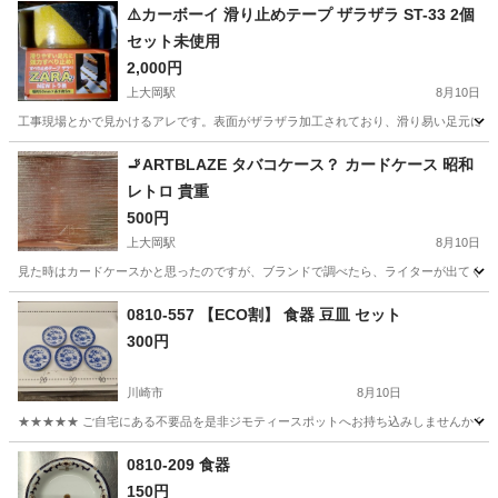
⚠️カーボーイ 滑り止めテープ ザラザラ ST-33 2個
セット未使用
2,000円
上大岡駅
8月10日
工事現場とかで見かけるアレです。表面がザラザラ加工されており、滑り易い足元に、注
神奈川
横浜市
上大岡駅
防災、セキュリティ
ネット
🚬ARTBLAZE タバコケース？ カードケース 昭和
レトロ 貴重
500円
上大岡駅
8月10日
見た時はカードケースかと思ったのですが、ブランドで調べたら、ライターが出てくるの
神奈川
横浜市
上大岡駅
その他
カードケース
0810-557 【ECO割】 食器 豆皿 セット
300円
川崎市
8月10日
★★★★★ ご自宅にある不要品を是非ジモティースポットへお持ち込みしませんか？ 家
神奈川
川崎市
食器
豆皿
0810-209 食器
150円