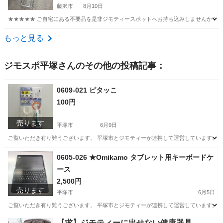
藤沢市
8月10日
★★★★★ ご自宅にある不要品を是非ジモティースポットへお持ち込みしませんか？ 家
神奈川
藤沢市
その他
台車
もっと見る
ジモスポ平塚
さんのその他の投稿記事：
0609-021 ピタッこ
100円
売ります
平塚市
6月9日
ご覧いただき有り難うございます。 平塚市とジモティーが連携して運営しています。 粗
神奈川
平塚市
家庭用品
リユース
0605-026 ★Omikamo タブレット用キーボードケ
ース
2,500円
売ります
平塚市
6月5日
ご覧いただき有り難うございます。 平塚市とジモティーが連携して運営しています。 粗
神奈川
平塚市
周辺機器
リユース
【求】ジモティーに出せない健康器具