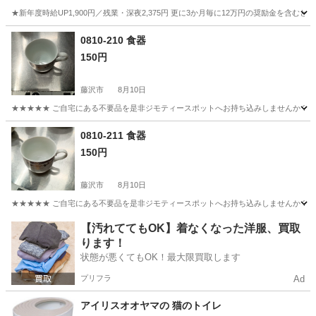
★新年度時給UP1,900円／残業・深夜2,375円 更に3か月毎に12万円の奨励金を含む
神奈川
藤沢市
その他
0810-210 食器
150円
藤沢市
8月10日
★★★★★ ご自宅にある不要品を是非ジモティースポットへお持ち込みしませんか？ 家
神奈川
藤沢市
食器
現地
0810-211 食器
150円
藤沢市
8月10日
★★★★★ ご自宅にある不要品を是非ジモティースポットへお持ち込みしませんか？ 家
神奈川
藤沢市
食器
現地
【汚れててもOK】着なくなった洋服、買取
ります！
状態が悪くてもOK！最大限買取します
プリフラ
Ad
アイリスオオヤマの 猫のトイレ