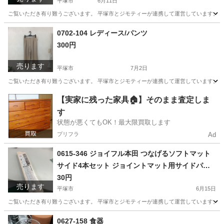
平塚市
6月11日
ご覧いただき有り難うございます。 平塚市とジモティーが連携して運営しています。 粗
神奈川
平塚市
周辺機器
リユース
0702-104 レディース/パンツ
300円
売ります
平塚市
7月2日
ご覧いただき有り難うございます。 平塚市とジモティーが連携して運営しています。 粗
神奈川
平塚市
パンツ
リユース
【実家に残った家具🏠】そのまま査定しま
す
状態が悪くてもOK！最大限買取します
プリフラ
Ad
0615-346 ジョイフル本田 つなげるソフトマット
サイド4本セット ジョイントマット用サイドパー
ツ
30円
売ります
平塚市
6月15日
ご覧いただき有り難うございます。 平塚市とジモティーが連携して運営しています。 粗
神奈川
平塚市
カーペット/マット/ラグ
リユース
0627-158 食器