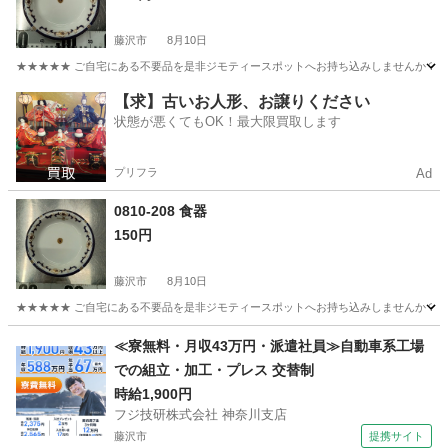
藤沢市
8月10日
★★★★★ ご自宅にある不要品を是非ジモティースポットへお持ち込みしませんか？ 家
神奈川
藤沢市
食器
現地
【求】古いお人形、お譲りください
状態が悪くてもOK！最大限買取します
プリフラ
Ad
0810-208 食器
150円
藤沢市
8月10日
★★★★★ ご自宅にある不要品を是非ジモティースポットへお持ち込みしませんか？ 家
神奈川
藤沢市
食器
現地
≪寮無料・月収43万円・派遣社員≫自動車系工場
での組立・加工・プレス 交替制
時給1,900円
フジ技研株式会社 神奈川支店
藤沢市
提携サイト