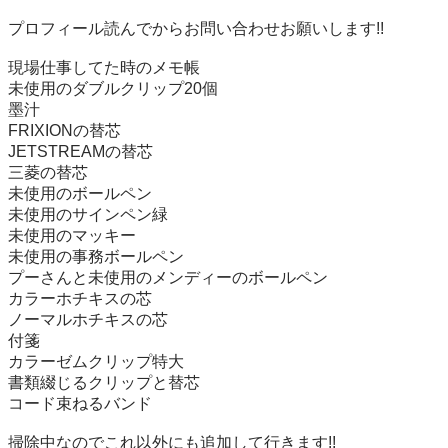
プロフィール読んでからお問い合わせお願いします!!

現場仕事してた時のメモ帳

未使用のダブルクリップ20個

墨汁

FRIXIONの替芯

JETSTREAMの替芯

三菱の替芯

未使用のボールペン

未使用のサインペン緑

未使用のマッキー

未使用の事務ボールペン

プーさんと未使用のメンディーのボールペン

カラーホチキスの芯

ノーマルホチキスの芯

付箋

カラーゼムクリップ特大

書類綴じるクリップと替芯

コード束ねるバンド

掃除中なのでこれ以外にも追加して行きます!!
