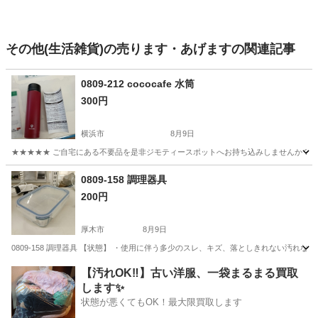
その他(生活雑貨)の売ります・あげますの関連記事
0809-212 cococafe 水筒
300円
横浜市
8月9日
★★★★★ ご自宅にある不要品を是非ジモティースポットへお持ち込みしませんか？ 家
神奈川
横浜市
食器
水筒
0809-158 調理器具
200円
厚木市
8月9日
0809-158 調理器具 【状態】 ・使用に伴う多少のスレ、キズ、落としきれない汚れ
神奈川
厚木市
調理器具
現地
【汚れOK‼️】古い洋服、一袋まるまる買取
します✨
状態が悪くてもOK！最大限買取します