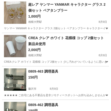
超レア ヤンマー YANMAR キャラクター グラス 2
個セット ペアタンブラー
1,000円
相模大野駅
8月9日
ヤンマー YANMAR キャラクター グラス 2個セット ペアタンブラー キャラクターイラスト
神奈川
相模原市
相模大野駅
食器
YANMAR
CREA クレア ホワイト 花模様 コップ 2個セット
新品未使用
2,000円
相模大野駅
8月9日
CREA クレア ホワイト 花模様 コップ 2個セット 少し汚れがついているように思
神奈川
相模原市
相模大野駅
食器
クレア
0809-463 調理器具
150円
藤沢市
8月9日
★★★★★ ご自宅にある不要品を是非ジモティースポットへお持ち込みしませんか？ 家
神奈川
藤沢市
調理器具
現地
0809-462 調理器具
150円