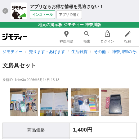
アプリならお得な情報を見逃さない！
インストール
アプリで開く
地元の掲示板 ジモティー 神奈川版
神奈川県
検索
ログイン
投稿
ジモティー
売ります・あげます
生活雑貨
その他
神奈川県のそ
文房具セット
投稿ID: 1obv3u
2026年6月14日 15:13
1,400円
商品価格