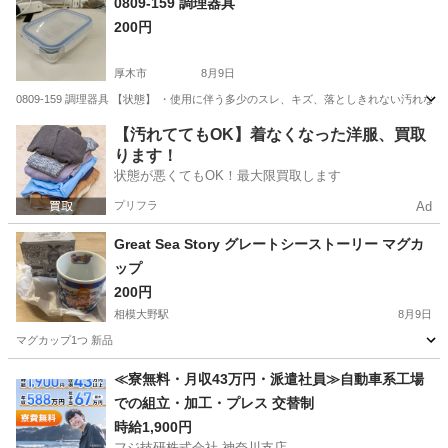
0809-159 調理器具
200円
厚木市
8月9日
0809-159 調理器具 【状態】 ・使用に伴う多少のスレ、キズ、落としきれない汚れ
神奈川
厚木市
調理器具
現地
【汚れててもOK】着なくなった洋服、買取
ります！
状態が悪くてもOK！最大限買取します
プリフラ
Ad
Great Sea Story グレートシーストーリー マグカ
ップ
200円
相模大野駅
8月9日
マグカップ1つ 新品
神奈川
相模原市
相模大野駅
食器
Great
≪寮無料・月収43万円・派遣社員≫自動車系工場
での組立・加工・プレス 交替制
時給1,900円
フジ技研株式会社 神奈川支店