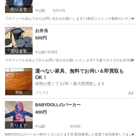
売ります
中山駅
6月27日
プロフィール読んでからお問い合わせお願いします!! 1枚目ストレッチ素材のレギンス デニム色未使
神奈川
横浜市
中山駅
マタニティ用品
マタニティ
お弁当
500円
売ります
中山駅
7月26日
プロフィールを読んでからお問い合わせお願いいたします!! 大盛りサイズのお弁当箱で
神奈川
横浜市
中山駅
その他
運べない家具、無料でお伺い＆即買取も
OK！
状態が悪くてもOK！最大限買取します
プリフラ
Ad
BABYDOLLのパーカー
400円
売ります
中山駅
8月9日
BABYDOLLのパーカー80サイズになります😊 数回着用した程度で自宅保管してまし