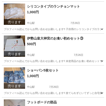
神奈川
横浜市
中山駅
キッズ用品
シリコンタイプのランチョンマット
1,000円
売ります
中山駅
7月26日
プロフィール読んでからお問い合わせお願いします!! 子供用のシリコンタイプのランチョン
神奈川
横浜市
中山駅
キッズ用品
ランチョンマット
伊勢山皇大神宮のお食い初めセット③
500円
売ります
中山駅
7月26日
プロフィール読んでからお問い合わせお願いします!! 未使用品のお食い初めセットです
神奈川
横浜市
中山駅
年中行事用品
お食い初め
ショーパン5枚セット
1,000円
売ります
中山駅
7月26日
プロフィール読んでからお問い合わせお願いします!! 捨てられずにいてずっと自宅保管に
神奈川
横浜市
中山駅
ジーンズ/デニム
セット
フットボードの部品