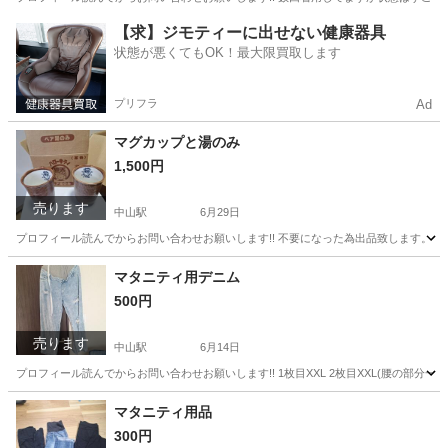
神奈川
横浜市
中山駅
パーカー
ネイビー
【求】ジモティーに出せない健康器具
状態が悪くてもOK！最大限買取します
プリフラ
Ad
マグカップと湯のみ
1,500円
売ります
中山駅
6月29日
プロフィール読んでからお問い合わせお願いします!! 不要になった為出品致します。
神奈川
横浜市
中山駅
食器
湯のみ
マタニティ用デニム
500円
売ります
中山駅
6月14日
プロフィール読んでからお問い合わせお願いします!! 1枚目XXL 2枚目XXL(腰の部分一
神奈川
横浜市
中山駅
マタニティ用品
XXL
マタニティ用品
300円