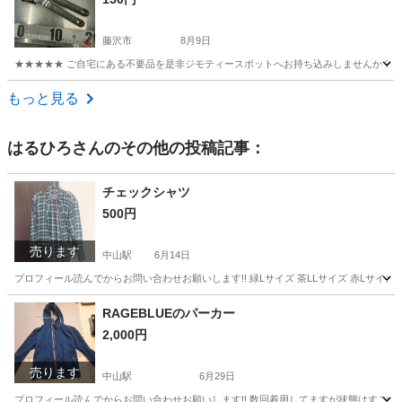
藤沢市
8月9日
★★★★★ ご自宅にある不要品を是非ジモティースポットへお持ち込みしませんか？ 家
神奈川
藤沢市
調理器具
現地
もっと見る
はるひろ
さんのその他の投稿記事：
チェックシャツ
500円
売ります
中山駅
6月14日
プロフィール読んでからお問い合わせお願いします!! 緑Lサイズ 茶LLサイズ 赤Lサイズ
神奈川
横浜市
中山駅
シャツ
RAGEBLUEのパーカー
2,000円
売ります
中山駅
6月29日
プロフィール読んでからお問い合わせお願いします!! 数回着用してますが状態はすごくい