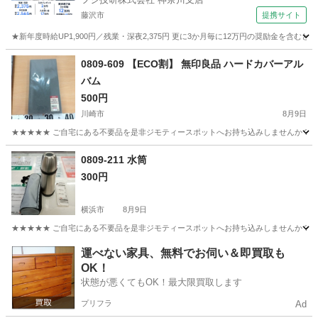
藤沢市
提携サイト
★新年度時給UP1,900円／残業・深夜2,375円 更に3か月毎に12万円の奨励金を含む
神奈川
藤沢市
その他
0809-609 【ECO割】 無印良品 ハードカバーアル
バム
500円
川崎市
8月9日
★★★★★ ご自宅にある不要品を是非ジモティースポットへお持ち込みしませんか？ 家
神奈川
川崎市
アルバム
現地
0809-211 水筒
300円
横浜市
8月9日
★★★★★ ご自宅にある不要品を是非ジモティースポットへお持ち込みしませんか？ 家
神奈川
横浜市
食器
水筒
運べない家具、無料でお伺い＆即買取も
OK！
状態が悪くてもOK！最大限買取します
プリフラ
Ad