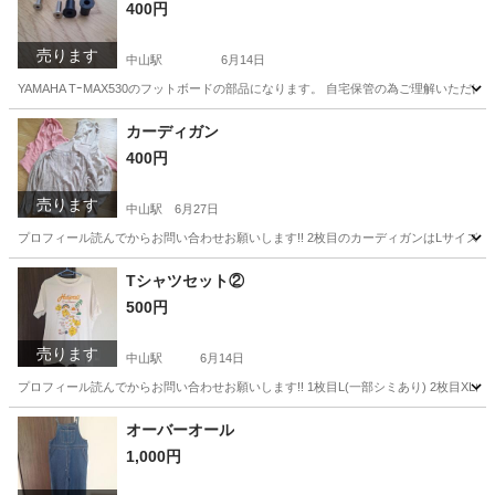
400円
売ります
中山駅
6月14日
YAMAHA TｰMAX530のフットボードの部品になります。 自宅保管の為ご理解い
神奈川
横浜市
中山駅
ヤマハ
部品
カーディガン
400円
売ります
中山駅
6月27日
プロフィール読んでからお問い合わせお願いします!! 2枚目のカーディガンはLサイズ
神奈川
横浜市
中山駅
カーディガン
ボタン
Tシャツセット②
500円
売ります
中山駅
6月14日
プロフィール読んでからお問い合わせお願いします!! 1枚目L(一部シミあり) 2枚目XL(
神奈川
横浜市
中山駅
Tシャツ
セット
オーバーオール
1,000円