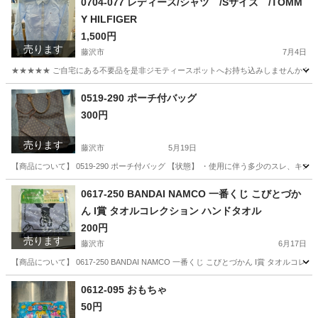
0704-077 レディース/シャツ /Sサイズ /TOMM
Y HILFIGER
1,500円
売ります
藤沢市
7月4日
★★★★★ ご自宅にある不要品を是非ジモティースポットへお持ち込みしませんか？ 家
神奈川
藤沢市
ブラウス
TOMMY HILFIGER
0519-290 ポーチ付バッグ
300円
売ります
藤沢市
5月19日
【商品について】 0519-290 ポーチ付バッグ 【状態】 ・使用に伴う多少のスレ、キ
神奈川
藤沢市
服/ファッション
リユース
0617-250 BANDAI NAMCO 一番くじ こびとづか
ん I賞 タオルコレクション ハンドタオル
200円
売ります
藤沢市
6月17日
【商品について】 0617-250 BANDAI NAMCO 一番くじ こびとづかん I賞 タ
神奈川
藤沢市
おもちゃ
リユース
0612-095 おもちゃ
50円