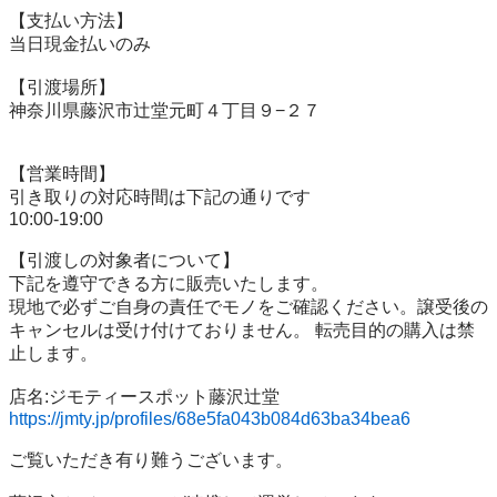
【⽀払い⽅法】

当⽇現⾦払いのみ

【引渡場所】

神奈川県藤沢市辻堂元町４丁目９−２７

【営業時間】

引き取りの対応時間は下記の通りです

10:00-19:00

【引渡しの対象者について】

下記を遵守できる⽅に販売いたします。

現地で必ずご⾃⾝の責任でモノをご確認ください。譲受後の
キャンセルは受け付けておりません。 転売⽬的の購⼊は禁
⽌します。

https://jmty.jp/profiles/68e5fa043b084d63ba34bea6
ご覧いただき有り難うございます。
