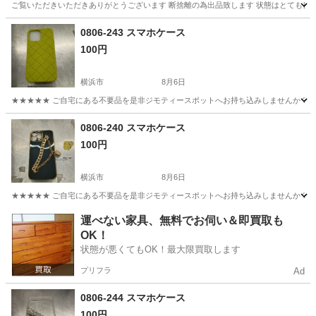
ご覧いただきいただきありがとうございます 断捨離の為出品致します 状態はとても良いか
神奈川
横浜市
生活雑貨
ラック
0806-243 スマホケース
100円
横浜市
8月6日
★★★★★ ご自宅にある不要品を是非ジモティースポットへお持ち込みしませんか？ 家
神奈川
横浜市
生活雑貨
現地
0806-240 スマホケース
100円
横浜市
8月6日
★★★★★ ご自宅にある不要品を是非ジモティースポットへお持ち込みしませんか？ 家
神奈川
横浜市
生活雑貨
現地
運べない家具、無料でお伺い＆即買取も
OK！
状態が悪くてもOK！最大限買取します
プリフラ
Ad
0806-244 スマホケース
100円