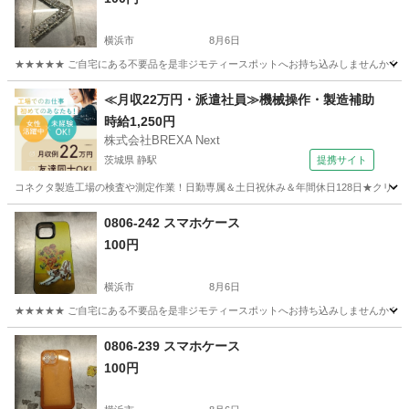
横浜市
8月6日
★★★★★ ご自宅にある不要品を是非ジモティースポットへお持ち込みしませんか？ 家
神奈川
横浜市
生活雑貨
現地
≪月収22万円・派遣社員≫機械操作・製造補助
時給1,250円
株式会社BREXA Next
茨城県 静駅
提携サイト
コネクタ製造工場の検査や測定作業！日勤専属＆土日祝休み＆年間休日128日★クリーン
茨城
常陸大宮市
静駅
その他
0806-242 スマホケース
100円
横浜市
8月6日
★★★★★ ご自宅にある不要品を是非ジモティースポットへお持ち込みしませんか？ 家
神奈川
横浜市
生活雑貨
現地
0806-239 スマホケース
100円