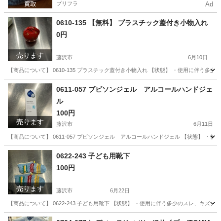
プリフラ
Ad
0610-135 【無料】 プラスチック蓋付き小物入れ
0円
売ります
藤沢市
6月10日
【商品について】 0610-135 プラスチック蓋付き小物入れ 【状態】 ・使用に伴う
神奈川
藤沢市
インテリア雑貨/小物
リユース
0611-057 ブビソンジェル アルコールハンドジェ
ル
100円
売ります
藤沢市
6月11日
【商品について】 0611-057 ブビソンジェル アルコールハンドジェル 【状態】 
神奈川
藤沢市
その他
リユース
0622-243 子ども用靴下
100円
売ります
藤沢市
6月22日
【商品について】 0622-243 子ども用靴下 【状態】 ・使用に伴う多少のスレ、キズ
神奈川
藤沢市
小物
リユース