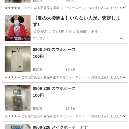
横浜市
8月6日
★★★★★ ご自宅にある不要品を是非ジモティースポットへお持ち込みしませんか？ 家
神奈川
横浜市
生活雑貨
現地
【夏の大掃除🧹】いらない人形、査定しま
す❗️
状態が悪くてもOK！最大限買取します
プリフラ
Ad
0806-241 スマホケース
100円
横浜市
8月6日
★★★★★ ご自宅にある不要品を是非ジモティースポットへお持ち込みしませんか？ 家
神奈川
横浜市
生活雑貨
現地
0806-238 スマホケース
100円
横浜市
8月6日
★★★★★ ご自宅にある不要品を是非ジモティースポットへお持ち込みしませんか？ 家
神奈川
横浜市
生活雑貨
現地
0806-228 メイクポーチ アナ