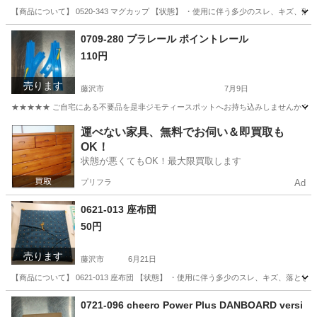
【商品について】 0520-343 マグカップ 【状態】 ・使用に伴う多少のスレ、キズ、
神奈川
藤沢市
生活雑貨
リユース
0709-280 プラレール ポイントレール
110円
売ります
藤沢市
7月9日
★★★★★ ご自宅にある不要品を是非ジモティースポットへお持ち込みしませんか？ 家
神奈川
藤沢市
おもちゃ
プラレール
運べない家具、無料でお伺い＆即買取も
OK！
状態が悪くてもOK！最大限買取します
プリフラ
Ad
0621-013 座布団
50円
売ります
藤沢市
6月21日
【商品について】 0621-013 座布団 【状態】 ・使用に伴う多少のスレ、キズ、落と
神奈川
藤沢市
ファブリック、カバー
リユース
0721-096 cheero Power Plus DANBOARD versi