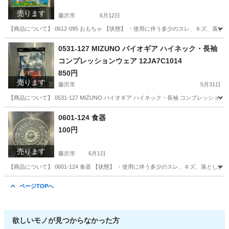
売ります
藤沢市
6月12日
【商品について】 0612-095 おもちゃ 【状態】 ・使用に伴う多少のスレ、キズ、落
神奈川
藤沢市
おもちゃ
リユース
0531-127 MIZUNO バイオギア ハイネック・長袖
コンプレッションウェア 12JA7C1014
850円
売ります
藤沢市
5月31日
【商品について】 0531-127 MIZUNO バイオギア ハイネック・長袖 コンプレッショ
神奈川
藤沢市
スポーツウェア
リユース
0601-124 食器
100円
売ります
藤沢市
6月1日
【商品について】 0601-124 食器 【状態】 ・使用に伴う多少のスレ、キズ、落とし
神奈川
藤沢市
食器
リユース
ページTOPへ
欲しいモノが見つからなかった方