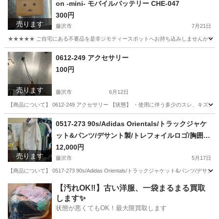
on -mini- モバイルバッテリー CHE-047
300円
売ります
藤沢市
7月21日
★★★★★ ご自宅にある不要品を是非ジモティースポットへお持ち込みしませんか？ 家
神奈川
藤沢市
電話、ＦＡＸ
モバイルバッテリー
0612-249 アクセサリー
100円
売ります
藤沢市
6月12日
【商品について】 0612-249 アクセサリー 【状態】 ・使用に伴う多少のスレ、キズ
神奈川
藤沢市
インテリア雑貨/小物
リユース
0517-273 90s/Adidas Orientals/トラックジャケ
ット&パンツ/デサント製/トレフォイルロゴ/胸囲10
2 身長180
12,000円
売ります
藤沢市
5月17日
【商品について】 0517-273 90s/Adidas Orientals/トラックジャケット&パンツ
神奈川
藤沢市
服/ファッション
リユース
【汚れOK‼️】古い洋服、一袋まるまる買取
します✨
状態が悪くてもOK！最大限買取します