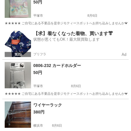
50円
平塚市
8月6日
★★★★★ ご自宅にある不要品を是非ジモティースポットへお持ち込みしませんか？ 家
神奈川
平塚市
手帳
現地
【求】着なくなった着物、買います👘
状態が悪くてもOK！最大限買取します
プリフラ
Ad
0806-232 カードホルダー
50円
平塚市
8月6日
★★★★★ ご自宅にある不要品を是非ジモティースポットへお持ち込みしませんか？ 家
神奈川
平塚市
生活雑貨
現地
ワイヤーラック
380円
横浜市
8月6日