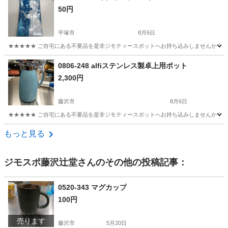
50円
平塚市
8月6日
★★★★★ ご自宅にある不要品を是非ジモティースポットへお持ち込みしませんか？ 家
神奈川
平塚市
家庭用品
アナ
0806-248 alfiステンレス製卓上用ポット
2,300円
藤沢市
8月6日
★★★★★ ご自宅にある不要品を是非ジモティースポットへお持ち込みしませんか？ 家
神奈川
藤沢市
調理器具
ステンレス製
もっと見る
ジモスポ藤沢辻堂
さんのその他の投稿記事：
0520-343 マグカップ
100円
売ります
藤沢市
5月20日