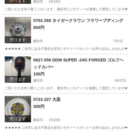
売ります
横浜市
6月18日
ご覧いただき有り難うございます。 横浜市とジモティーが連携して運営しています。 粗
神奈川
横浜市
収納家具
リユース
0702-260 タイガークラウン フラワープディング
800円
売ります
横浜市
7月2日
★★★★★ ご自宅にある不要品を是非ジモティースポットへお持ち込みしませんか？ 家
神奈川
横浜市
調理器具
タイガー
0627-056 DDW SUPER -24G FORGED ゴルフヘ
ッドカバー
100円
売ります
横浜市
6月27日
ご覧いただき有り難うございます。 横浜市とジモティーが連携して運営しています。 粗
神奈川
横浜市
ゴルフ
リユース
0723-327 大皿
300円
売ります
横浜市
7月23日
★★★★★ ご自宅にある不要品を是非ジモティースポットへお持ち込みしませんか？ 家