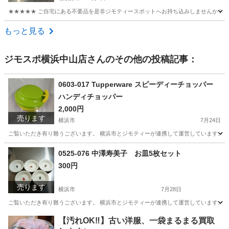
★★★★★ ご自宅にある不要品を是非ジモティースポットへお持ち込みしませんか？ 家
神奈川
相模原市
食器
現地
もっと見る
ジモスポ横浜中山店
さんのその他の投稿記事：
0603-017 Tupperware スピーディーチョッパー
ハンディチョッパー
2,000円
売ります
横浜市
7月24日
ご覧いただき有り難うございます。 横浜市とジモティーが連携して運営しています。 粗
神奈川
横浜市
調理器具
リユース
0525-076 中澤寿美子 お皿5枚セット
300円
売ります
横浜市
7月28日
ご覧いただき有り難うございます。 横浜市とジモティーが連携して運営しています。 粗
神奈川
横浜市
食器
リユース
【汚れOK‼️】古い洋服、一袋まるまる買取