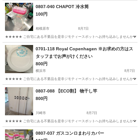
0807-040 CHAPOT 冷水筒
100円
相模原市
8月7日
★★★★★ ご自宅にある不要品を是非ジモティースポットへお持ち込みしませんか？ 家
神奈川
相模原市
食器
現地
0701-118 Royal Copenhagen ※お求めの方はス
タッフまでお声がけください
800円
横浜市
8月7日
★★★★★ ご自宅にある不要品を是非ジモティースポットへお持ち込みしませんか？ 家
神奈川
横浜市
食器
現地
0807-088 【ECO割】 物干し竿
800円
川崎市
8月7日
★★★★★ ご自宅にある不要品を是非ジモティースポットへお持ち込みしませんか？ 家
神奈川
川崎市
その他
物干し
0807-037 ガスコンロまわりカバー