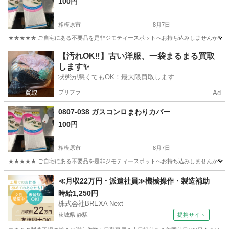
100円
相模原市
8月7日
★★★★★ ご自宅にある不要品を是非ジモティースポットへお持ち込みしませんか？ 家
神奈川
相模原市
家庭用品
現地
【汚れOK‼️】古い洋服、一袋まるまる買取
します✨
状態が悪くてもOK！最大限買取します
プリフラ
Ad
0807-038 ガスコンロまわりカバー
100円
相模原市
8月7日
★★★★★ ご自宅にある不要品を是非ジモティースポットへお持ち込みしませんか？ 家
神奈川
相模原市
家庭用品
現地
≪月収22万円・派遣社員≫機械操作・製造補助
時給1,250円
株式会社BREXA Next
茨城県 静駅
提携サイト