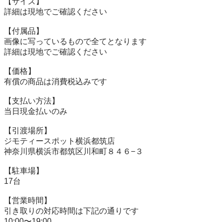
【サイズ】

詳細は現地でご確認ください

【付属品】

画像に写っているもので全てとなります

詳細は現地でご確認ください

【価格】

有償の商品は消費税込みです

【⽀払い⽅法】

当⽇現⾦払いのみ

【引渡場所】

ジモティースポット横浜都筑店

神奈川県横浜市都筑区川和町８４６−３

【駐⾞場】

17台

【営業時間】

引き取りの対応時間は下記の通りです

10:00〜19:00
