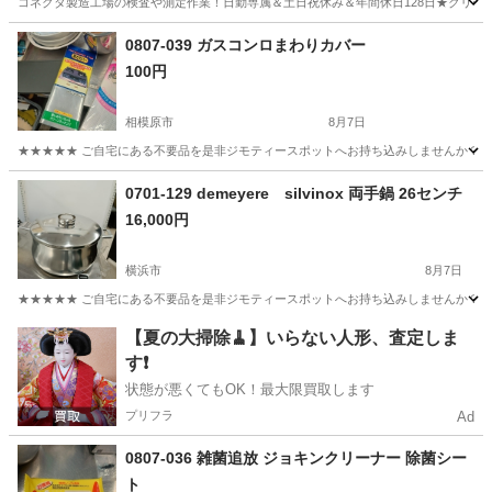
コネクタ製造工場の検査や測定作業！日勤専属＆土日祝休み＆年間休日128日★クリーン
茨城
常陸大宮市
静駅
その他
0807-039 ガスコンロまわりカバー
100円
相模原市
8月7日
★★★★★ ご自宅にある不要品を是非ジモティースポットへお持ち込みしませんか？ 家
神奈川
相模原市
家庭用品
現地
0701-129 demeyere silvinox 両手鍋 26センチ
16,000円
横浜市
8月7日
★★★★★ ご自宅にある不要品を是非ジモティースポットへお持ち込みしませんか？ 家
神奈川
横浜市
調理器具
手鍋
【夏の大掃除🧹】いらない人形、査定しま
す❗️
状態が悪くてもOK！最大限買取します
プリフラ
Ad
0807-036 雑菌追放 ジョキンクリーナー 除菌シー
ト