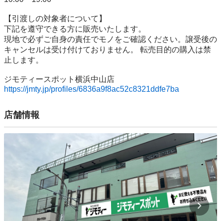
【引渡しの対象者について】

下記を遵守できる⽅に販売いたします。

現地で必ずご⾃⾝の責任でモノをご確認ください。譲受後の
キャンセルは受け付けておりません。 転売⽬的の購⼊は禁
⽌します。

https://jmty.jp/profiles/6836a9f8ac52c8321ddfe7ba
店舗情報