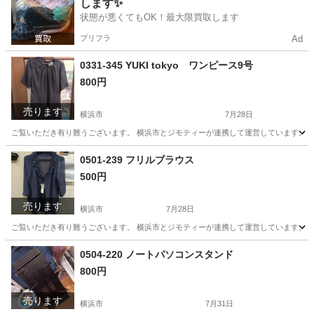
します✨
状態が悪くてもOK！最大限買取します
プリフラ
Ad
0331-345 YUKI tokyo ワンピース9号
800円
売ります
横浜市
7月28日
ご覧いただき有り難うございます。 横浜市とジモティーが連携して運営しています。 粗
神奈川
横浜市
服/ファッション
0501-239 フリルブラウス
500円
売ります
横浜市
7月28日
ご覧いただき有り難うございます。 横浜市とジモティーが連携して運営しています。 粗
神奈川
横浜市
服/ファッション
リユース
0504-220 ノートパソコンスタンド
800円
売ります
横浜市
7月31日