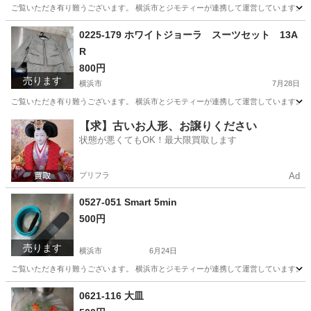
ご覧いただき有り難うございます。 横浜市とジモティーが連携して運営しています。 粗
神奈川
横浜市
家具
0225-179 ホワイトジョーラ スーツセット 13A
R
800円
売ります
横浜市
7月28日
ご覧いただき有り難うございます。 横浜市とジモティーが連携して運営しています。 粗
神奈川
横浜市
服/ファッション
ホワイトジョーラ
【求】古いお人形、お譲りください
状態が悪くてもOK！最大限買取します
プリフラ
Ad
0527-051 Smart 5min
500円
売ります
横浜市
6月24日
ご覧いただき有り難うございます。 横浜市とジモティーが連携して運営しています。 粗
神奈川
横浜市
美容家電
リユース
0621-116 大皿