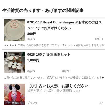
生活雑貨の売ります・あげますの関連記事
0701-117 Royal Copenhagen ※お求めの方はス
タッフまでお声がけください
800円
横浜市
8月7日
★★★★★ ご自宅にある不要品を是非ジモティースポットへお持ち込みしませんか？ 家
神奈川
横浜市
食器
現地
0628-165 九谷焼 酒器セット
1,000円
横浜市
8月7日
ご覧いただき有り難うございます。 横浜市とジモティーが連携して運営しています。 粗
神奈川
横浜市
食器
リユース
【求】古いお人形、お譲りください
状態が悪くてもOK！最大限買取します
プリフラ
Ad