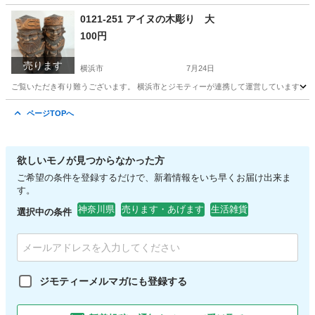
神奈川
横浜市
食器
大皿
0121-251 アイヌの木彫り 大
100円
売ります
横浜市
7月24日
ご覧いただき有り難うございます。 横浜市とジモティーが連携して運営しています。 粗
神奈川
横浜市
スポーツ
リユース
ページTOPへ
欲しいモノが見つからなかった方
ご希望の条件を登録するだけで、新着情報をいち早くお届け出来ま
す。
神奈川県
売ります・あげます
生活雑貨
選択中の条件
ジモティーメルマガにも登録する