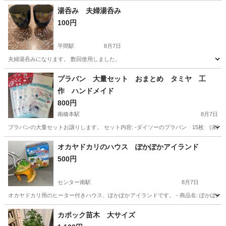
湯呑み 夫婦湯呑み
100円
平間駅
8月7日
夫婦湯呑みになります。 数回使用しました。
神奈川
川崎市
平間駅
食器
湯呑み
プラバン 大量セット おまとめ タミヤ 工
作 ハンドメイド
800円
南橋本駅
8月7日
プラバンの大量セットお譲りします。 セット内容: -ダイソーのプラバン 15枚 (未開封品) -タミヤ
神奈川
相模原市
南橋本駅
その他
オカヤドカリのハウス ぽかぽかアイランド
500円
センター南駅
8月7日
オカヤドカリ用のヒーター付きハウス、ぽかぽかアイランドです。 - 商品名: ぽかぽかアイランド - 対
神奈川
横浜市
センター南駅
その他
カポック苗木 大サイズ