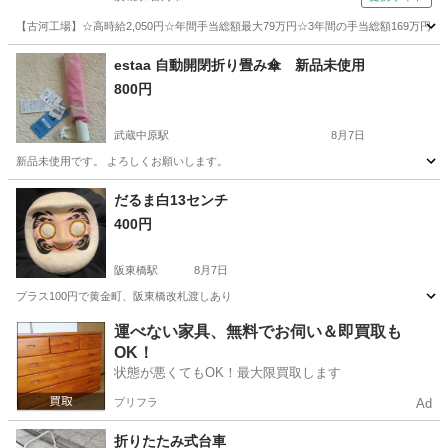
【古河工場】☆高時給2,050円☆年間手当総額最大79万円☆3年間の手当総額169万円
茨城
古河市
その他
estaa 自動開閉折り畳み傘 新品未使用
800円
武蔵中原駅
8月7日
新品未使用です。 よろしくお願いします。
神奈川
川崎市
武蔵中原駅
その他
だるま白13センチ
400円
阪東橋駅
8月7日
プラス100円で黄金町、阪東橋改札渡しあり
神奈川
横浜市
阪東橋駅
年中行事用品
だるま
運べない家具、無料でお伺い＆即買取も
OK！
状態が悪くてもOK！最大限買取します
プリフラ
Ad
折りたたみ式台車