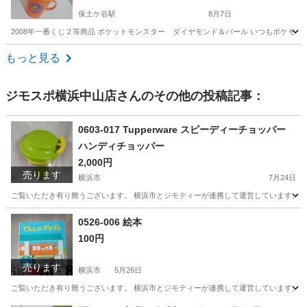
保土ケ谷駅
8月7日
2008年一番くじ２等商品 ポケットモンスター ダイヤモンド＆パール いつもポケモンと一
神奈川
横浜市
保土ケ谷駅
食器
もっと見る
ジモスポ横浜中山店
さんのその他の投稿記事：
0603-017 Tupperware スピーディーチョッパー
ハンディチョッパー
2,000円
売ります
横浜市
7月24日
ご覧いただき有り難うございます。 横浜市とジモティーが連携して運営しています。 粗
神奈川
横浜市
調理器具
リユース
0526-006 絵本
100円
売ります
横浜市
5月26日
ご覧いただき有り難うございます。 横浜市とジモティーが連携して運営しています。 粗