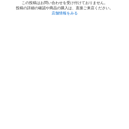
この投稿はお問い合わせを受け付けておりません。
投稿の詳細の確認や商品の購入は、直接ご来店ください。
店舗情報をみる
初めての方へ
利用規約
プライバシーポリシー
プライバシー・ステートメント
健全化に資する運用方針
お問い合わせ
運営会社
サイトマップ
ご利用ガイド
フリーワードで探す
PC版で表示
都道府県選択
特定商取引法の表示
利用者情報の外部送信について
© 2011-
2026
Jmty, Inc.