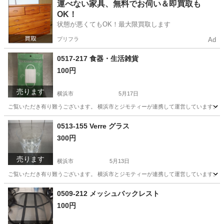
神奈川
横浜市
絵本
リユース
運べない家具、無料でお伺い＆即買取も
OK！
状態が悪くてもOK！最大限買取します
プリフラ
Ad
0517-217 食器・生活雑貨
100円
売ります
横浜市
5月17日
ご覧いただき有り難うございます。 横浜市とジモティーが連携して運営しています。 粗
神奈川
横浜市
生活雑貨
リユース
0513-155 Verre グラス
300円
売ります
横浜市
5月13日
ご覧いただき有り難うございます。 横浜市とジモティーが連携して運営しています。 粗
神奈川
横浜市
生活雑貨
リユース
0509-212 メッシュバックレスト
100円