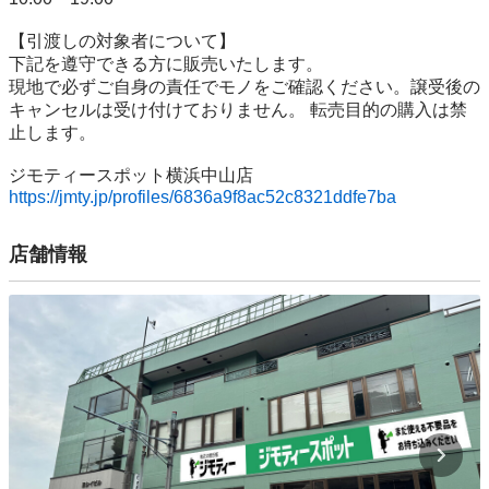
【引渡しの対象者について】

下記を遵守できる⽅に販売いたします。

現地で必ずご⾃⾝の責任でモノをご確認ください。譲受後の
キャンセルは受け付けておりません。 転売⽬的の購⼊は禁
⽌します。

https://jmty.jp/profiles/6836a9f8ac52c8321ddfe7ba
店舗情報