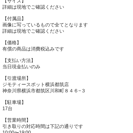
【サイズ】

詳細は現地でご確認ください

【付属品】

画像に写っているもので全てとなります

詳細は現地でご確認ください

【価格】

有償の商品は消費税込みです

【⽀払い⽅法】

当⽇現⾦払いのみ

【引渡場所】

ジモティースポット横浜都筑店

神奈川県横浜市都筑区川和町８４６−３

【駐⾞場】

17台

【営業時間】

引き取りの対応時間は下記の通りです

10:00〜19:00
