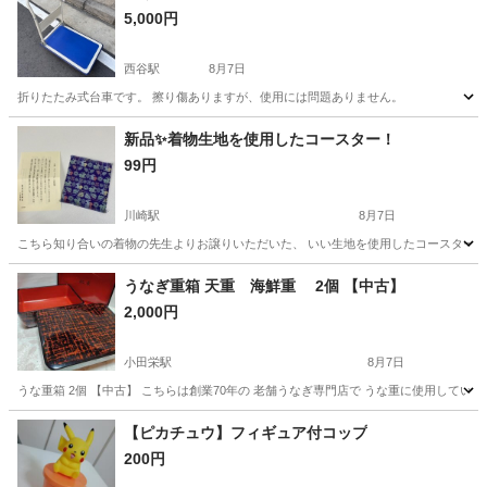
5,000円
西谷駅
8月7日
折りたたみ式台車です。 擦り傷ありますが、使用には問題ありません。
神奈川
横浜市
西谷駅
その他
台車
新品✨着物生地を使用したコースター！
99円
川崎駅
8月7日
こちら知り合いの着物の先生よりお譲りいただいた、 いい生地を使用したコースターです
神奈川
川崎市
川崎駅
生活雑貨
コースター
うなぎ重箱 天重 海鮮重 2個 【中古】
2,000円
小田栄駅
8月7日
うな重箱 2個 【中古】 こちらは創業70年の 老舗うなぎ専門店で うな重に使用してい
神奈川
川崎市
小田栄駅
食器
【ピカチュウ】フィギュア付コップ
200円