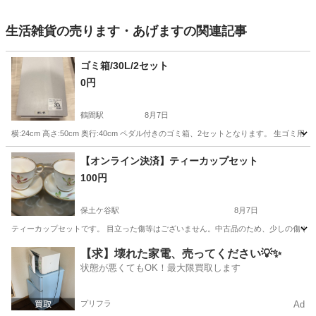
生活雑貨の売ります・あげますの関連記事
ゴミ箱/30L/2セット
0円
鶴間駅
8月7日
横:24cm 高さ:50cm 奥行:40cm ペダル付きのゴミ箱、2セットとなります。 生
神奈川
大和市
鶴間駅
家庭用品
【オンライン決済】ティーカップセット
100円
保土ケ谷駅
8月7日
ティーカップセットです。 目立った傷等はございません。中古品のため、少しの傷や汚
神奈川
横浜市
保土ケ谷駅
食器
ティーカップ
【求】壊れた家電、売ってください💡✨
状態が悪くてもOK！最大限買取します
プリフラ
Ad