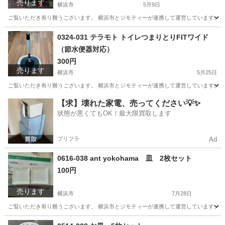
売ります
横浜市
5月9日
ご覧いただき有り難うございます。 横浜市とジモティーが連携して運営しています。 粗
神奈川
横浜市
生活雑貨
リユース
0324-031 テラモト トイレつまりとりFITワイド
（節水便器対応）
300円
売ります
横浜市
5月25日
ご覧いただき有り難うございます。 横浜市とジモティーが連携して運営しています。 粗
神奈川
横浜市
生活雑貨
リユース
【求】壊れた家電、売ってください💡✨
状態が悪くてもOK！最大限買取します
プリフラ
Ad
0616-038 ant yokohama 皿 2枚セット
100円
売ります
横浜市
7月28日
ご覧いただき有り難うございます。 横浜市とジモティーが連携して運営しています。 粗
神奈川
横浜市
食器
リユース