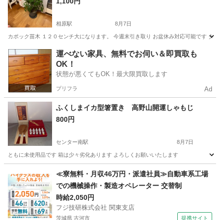
1,100円
相原駅
8月7日
カポック苗木 １２０センチ大になります。 今週末引き取り お盆休み対応可能です ダ
神奈川
相模原市
相原駅
家庭用品
運べない家具、無料でお伺い＆即買取も
OK！
状態が悪くてもOK！最大限買取します
プリフラ
Ad
ふくしまイカ型箸置き 高野山開運しゃもじ
800円
センター南駅
8月7日
ともに未使用品です 箱は少々劣化あります よろしくお願いいたします
神奈川
横浜市
センター南駅
食器
≪寮無料・月収46万円・派遣社員≫自動車系工場
での機械操作・製造オペレーター 交替制
時給2,050円
フジ技研株式会社 関東支店
茨城県 古河市
提携サイト