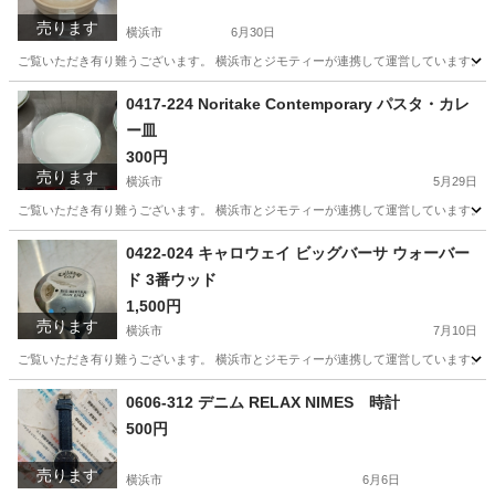
売ります
横浜市
6月30日
ご覧いただき有り難うございます。 横浜市とジモティーが連携して運営しています。 粗
神奈川
横浜市
生活雑貨
リユース
0417-224 Noritake Contemporary パスタ・カレ
ー皿
300円
売ります
横浜市
5月29日
ご覧いただき有り難うございます。 横浜市とジモティーが連携して運営しています。 粗
神奈川
横浜市
生活雑貨
リユース
0422-024 キャロウェイ ビッグバーサ ウォーバー
ド 3番ウッド
1,500円
売ります
横浜市
7月10日
ご覧いただき有り難うございます。 横浜市とジモティーが連携して運営しています。 粗
神奈川
横浜市
スポーツ
リユース
0606-312 デニム RELAX NIMES 時計
500円
売ります
横浜市
6月6日