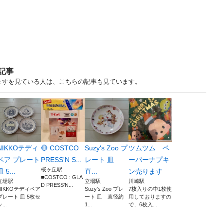
記事
・譲りますを見ている人は、こちらの記事も見ています。
NIKKOテディ
🔴 COSTCO
Suzy's Zoo プ
ツムツム ペ
ベア プレート
PRESS'N S...
レート 皿
ーパーナプキ
桜ヶ丘駅
皿 5...
直...
ン売ります
■COSTCO : GLA
立場駅
立場駅
川崎駅
D PRESS'N...
NIKKOテディベア
Suzy's Zoo プレ
7枚入りの中1枚使
プレート 皿 5枚セ
ート 皿 直径約
用しておりますの
...
1...
で、6枚入...