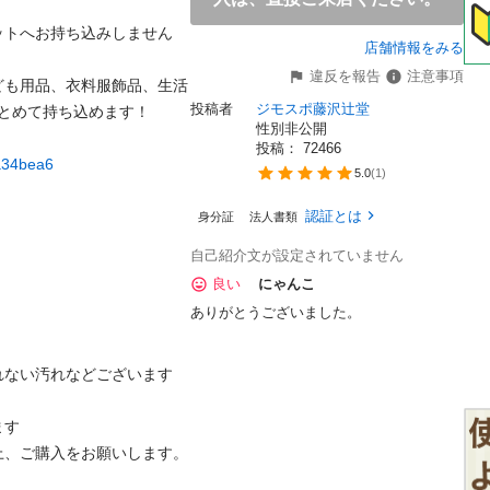
ットへお持ち込みしません
店舗情報をみる
違反を報告
注意事項
ども用品、衣料服飾品、生活
投稿者
ジモスポ藤沢辻堂
とめて持ち込めます！

性別非公開
投稿： 
72466
ba34bea6
5.0
(
1
)
認証とは
身分証
法人書類
自己紹介文が設定されていません
良い
にゃんこ
ありがとうございました。
ない汚れなどございます

す

、ご購入をお願いします。
