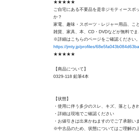
★★★★★

ご自宅にある不要品を是非ジモティースポ
か？

家電、趣味・スポーツ・レジャー用品、こ
雑貨、家具、本、CD・DVDなどが無料でま
https://jmty.jp/profiles/68e5fa043b084d63
★★★★★

【商品について】

0329-118 鉛筆4本

【状態】

・使用に伴う多少のスレ、キズ、落としきれ
・詳細は現地でご確認ください

・お値引きは出来かねますのでご了承願いま
※中古品のため、状態についてはご理解の上