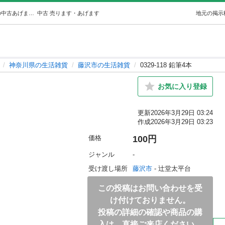
0329-118 鉛筆4本 (ジモスポ藤沢辻堂) 藤沢の生活雑貨の中古あげます・譲ります｜ジモティーで不用品の処分
中古
売ります・あげます
地元の掲示
神奈川県の生活雑貨
藤沢市の生活雑貨
0329-118 鉛筆4本
お気に入り登録
更新
2026年3月29日 03:24
作成
2026年3月29日 03:23
価格
100円
ジャンル
-
受け渡し場所
藤沢市
 - 辻堂太平台
この投稿はお問い合わせを受
け付けておりません。
投稿の詳細の確認や商品の購
入は、直接ご来店ください。