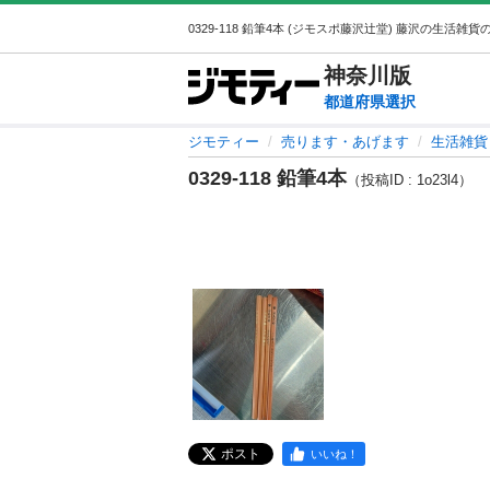
神奈川
版
都道府県選択
ジモティー
売ります・あげます
生活雑貨
0329-118 鉛筆4本
（投稿ID : 1o23l4）
ポスト
いいね！