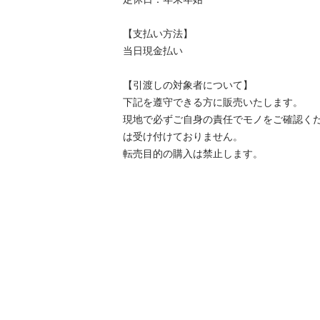
【⽀払い⽅法】

当日現金払い

【引渡しの対象者について】

下記を遵守できる⽅に販売いたします。

現地で必ずご⾃⾝の責任でモノをご確認く
は受け付けておりません。

転売⽬的の購⼊は禁⽌します。