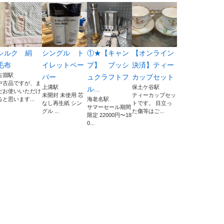
シルク 絹
シングル ト
①★【キャン
【オンライン
毛布
イレットペー
プ】 ブッシ
決済】ティー
古淵駅
パー
ュクラフトフ
カップセット
中古品ですが、ま
上溝駅
保土ケ谷駅
ル...
だお使いいただけ
未開封 未使用 芯
ティーカップセッ
ると思います...
海老名駅
なし再生紙 シン
トです。 目立っ
サマーセール期間
グル ...
た傷等はご...
限定 22000円〜18
0...