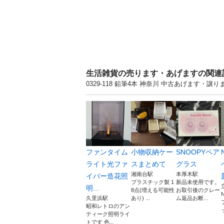
生活雑貨の売ります・あげますの関連
0329-118 鉛筆4本 神奈川 中古あげます
ファンタイム
小物収納ケー
SNOOPYペア
ライト光ファ
スまとめて
グラス
湘南台駅
本厚木駅
イバー造花照
プラスチック製 1
新品未使用です。
明...
8点(増える可能性
お取引後のクレー
久里浜駅
あり) ...
ム返品お断...
昭和レトロのアン
ッ
ティーク照明ライ
トです 色...