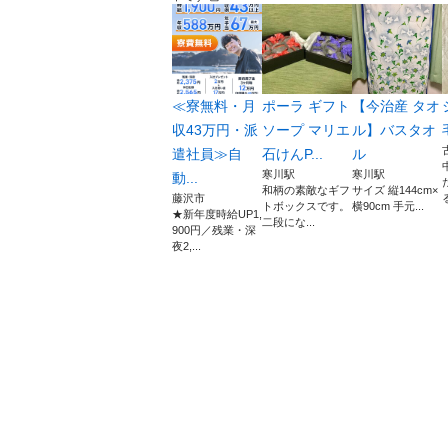
≪寮無料・月
ポーラ ギフト
【今治産 タオ
収43万円・派
ソープ マリエ
ル】バスタオ
遣社員≫自
石けんP...
ル
寒川駅
寒川駅
動...
和柄の素敵なギフ
サイズ 縦144cm×
藤沢市
トボックスです。
横90cm 手元...
★新年度時給UP1,
二段にな...
900円／残業・深
夜2,...