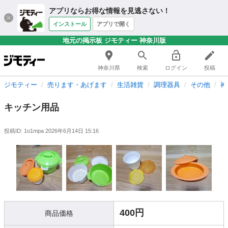
アプリならお得な情報を見逃さない！
インストール
アプリで開く
地元の掲示板 ジモティー 神奈川版
神奈川県
検索
ログイン
投稿
ジモティー
売ります・あげます
生活雑貨
調理器具
その他
神
キッチン用品
投稿ID: 1o1mpa
2026年6月14日 15:16
400円
商品価格