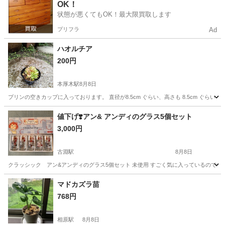
OK！
状態が悪くてもOK！最大限買取します
プリフラ
Ad
ハオルチア
200円
本厚木駅
8月8日
プリンの空きカップに入っております。 直径が8.5cm ぐらい、高さも 8.5cm ぐら
神奈川
厚木市
本厚木駅
家庭用品
値下げ❣️アン& アンディのグラス5個セット
3,000円
古淵駅
8月8日
クラッシック アン&アンディのグラス5個セット 未使用 すごく気に入っているので
神奈川
相模原市
古淵駅
食器
マドカズラ苗
768円
相原駅
8月8日