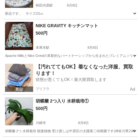
和田河原駅
8月8日
新品です。 サイズ23㎝
神奈川
南足柄市
和田河原駅
食器
新品
NIKE GRAVITY キッチンマット
500円
本厚木駅
8月8日
Apache MillsとNike Grindの革新的なパートナーシップから生まれたプレミアムソリューシ
神奈川
厚木市
本厚木駅
調理器具
【汚れててもOK】着なくなった洋服、買取
ります！
状態が悪くてもOK！最大限買取します
プリフラ
Ad
胡蝶蘭 2つ入り 水耕栽培①
500円
川崎市
8月8日
胡蝶蘭 2つ 水耕栽培 観葉植物 受け渡しは中原区の太陽第二幼稚園です(神奈川県川