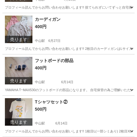
プロフィール読んでからお問い合わせお願いします!! 捨てられずにいてずっと自宅保管に
神奈川
横浜市
中山駅
ジーンズ/デニム
セット
カーディガン
400円
売ります
中山駅
6月27日
プロフィール読んでからお問い合わせお願いします!! 2枚目のカーディガンはLサイズ
神奈川
横浜市
中山駅
カーディガン
ボタン
フットボードの部品
400円
売ります
中山駅
6月14日
YAMAHA TｰMAX530のフットボードの部品になります。 自宅保管の為ご理解い
神奈川
横浜市
中山駅
ヤマハ
部品
Tシャツセット②
500円
売ります
中山駅
6月14日
プロフィール読んでからお問い合わせお願いします!! 1枚目L(一部シミあり) 2枚目XL(