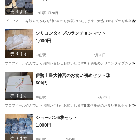
売ります
中山駅
7月26日
プロフィールを読んでからお問い合わせお願いいたします!! 大盛りサイズのお弁当箱で
神奈川
横浜市
中山駅
その他
シリコンタイプのランチョンマット
1,000円
売ります
中山駅
7月26日
プロフィール読んでからお問い合わせお願いします!! 子供用のシリコンタイプのランチョン
神奈川
横浜市
中山駅
キッズ用品
ランチョンマット
伊勢山皇大神宮のお食い初めセット③
500円
売ります
中山駅
7月26日
プロフィール読んでからお問い合わせお願いします!! 未使用品のお食い初めセットです
神奈川
横浜市
中山駅
年中行事用品
お食い初め
ショーパン5枚セット
1,000円
売ります
中山駅
7月26日