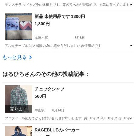
モンステラ マドカズラの鉢植えです。葉の穴あきが特徴的で、元気に育っています。鉢に
神奈川
相模原市
相原駅
家庭用品
新品 未使用品です 1300円
1,300円
本厚木駅
8月8日
アルミテーブル 写メ撮影の為に 箱からだしました 未使用品です
神奈川
厚木市
本厚木駅
その他
写メ
もっと見る
はるひろ
さんのその他の投稿記事：
チェックシャツ
500円
売ります
中山駅
6月14日
プロフィール読んでからお問い合わせお願いします!! 緑Lサイズ 茶LLサイズ 赤Lサイズ
神奈川
横浜市
中山駅
シャツ
RAGEBLUEのパーカー