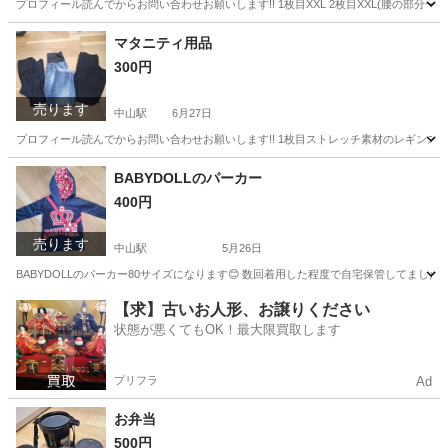
プロフィール読んでからお問い合わせお願いします!! 1枚目XXL 2枚目XXL(腰の部分一
神奈川
横浜市
中山駅
マタニティ用品
XXL
マタニティ用品
300円
売ります
中山駅
6月27日
プロフィール読んでからお問い合わせお願いします!! 1枚目ストレッチ素材のレギンス デニム色未使
神奈川
横浜市
中山駅
マタニティ用品
マタニティ
BABYDOLLのパーカー
400円
売ります
中山駅
5月26日
BABYDOLLのパーカー80サイズになります😊 数回着用した程度で自宅保管してまし
神奈川
横浜市
中山駅
キッズ用品
【求】古いお人形、お譲りください
状態が悪くてもOK！最大限買取します
プリフラ
Ad
お弁当
500円