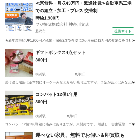
神奈川
川崎市
家庭用品
水耕栽培
≪寮無料・月収43万円・派遣社員≫自動車系工場
での組立・加工・プレス 交替制
時給1,900円
フジ技研株式会社 神奈川支店
藤沢市
提携サイト
★新年度時給UP1,900円／残業・深夜2,375円 更に3か月毎に12万円の奨励金を含む
神奈川
藤沢市
その他
ギフトボックス4点セット
300円
横浜駅
8月8日
受け渡し場所は基本的にオーケーみなとみらい店付近ですが、予定が合えばみなとみらい駅
神奈川
横浜市
横浜駅
ラッピング用品
ボックス
コンバット12個1年用
300円
横浜駅
8月8日
コンバット12個1年用 箱に痛みはありますが、未開封です。 引越し 害虫駆除 ゴキ
神奈川
横浜市
横浜駅
洗濯用品
ゴキブリ
運べない家具、無料でお伺い＆即買取も