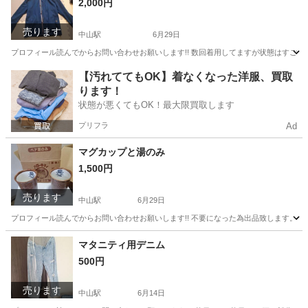
2,000円
売ります
中山駅
6月29日
プロフィール読んでからお問い合わせお願いします!! 数回着用してますが状態はすごくい
神奈川
横浜市
中山駅
パーカー
ネイビー
【汚れててもOK】着なくなった洋服、買取
ります！
状態が悪くてもOK！最大限買取します
プリフラ
Ad
マグカップと湯のみ
1,500円
売ります
中山駅
6月29日
プロフィール読んでからお問い合わせお願いします!! 不要になった為出品致します。
神奈川
横浜市
中山駅
食器
湯のみ
マタニティ用デニム
500円
売ります
中山駅
6月14日