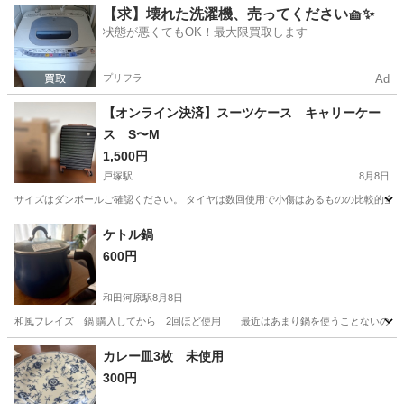
神奈川
大和市
その他
スキー板
【求】壊れた洗濯機、売ってください🧺✨
状態が悪くてもOK！最大限買取します
プリフラ
Ad
【オンライン決済】スーツケース キャリーケー
ス S〜M
1,500円
戸塚駅
8月8日
サイズはダンボールご確認ください。 タイヤは数回使用で小傷はあるものの比較的全体
神奈川
横浜市
戸塚駅
その他
ケトル鍋
600円
和田河原駅
8月8日
和風フレイズ 鍋 購入してから 2回ほど使用 最近はあまり鍋を使うことないので 
神奈川
南足柄市
和田河原駅
調理器具
カレー皿3枚 未使用
300円