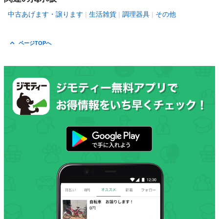
中古あげます・譲ります
生活雑貨
調理器具
その他
ページTOPへ