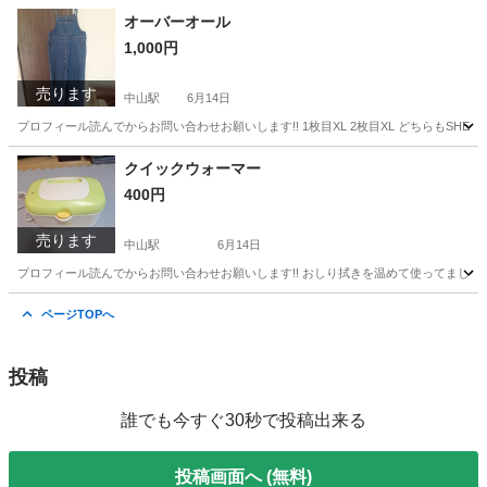
神奈川
横浜市
中山駅
Tシャツ
セット
オーバーオール
1,000円
売ります
中山駅
6月14日
プロフィール読んでからお問い合わせお願いします!! 1枚目XL 2枚目XL どちらもS
神奈川
横浜市
中山駅
その他
オーバーオール
クイックウォーマー
400円
売ります
中山駅
6月14日
プロフィール読んでからお問い合わせお願いします!! おしり拭きを温めて使ってましたが
神奈川
横浜市
中山駅
ベビー用品
クイックウォーマー
ページTOPへ
投稿
誰でも今すぐ30秒で投稿出来る
投稿画面へ (無料)