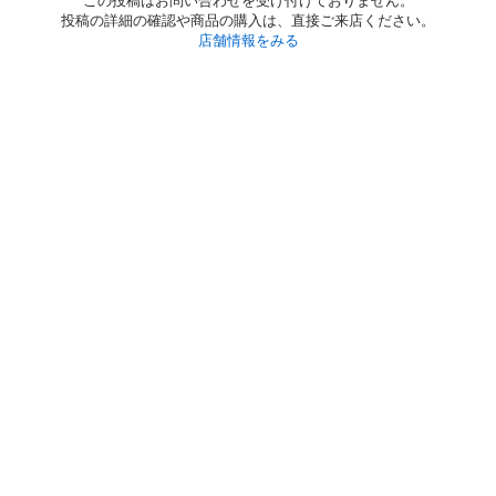
この投稿はお問い合わせを受け付けておりません。
投稿の詳細の確認や商品の購入は、直接ご来店ください。
店舗情報をみる
初めての方へ
利用規約
プライバシーポリシー
プライバシー・ステートメント
健全化に資する運用方針
お問い合わせ
運営会社
サイトマップ
ご利用ガイド
フリーワードで探す
PC版で表示
都道府県選択
特定商取引法の表示
利用者情報の外部送信について
© 2011-
2026
Jmty, Inc.