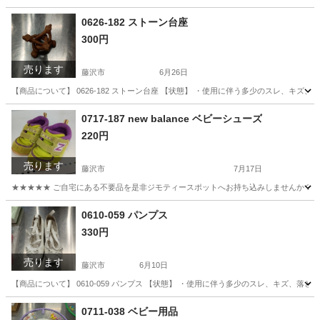
神奈川
藤沢市
スポーツウェア
リユース
0626-182 ストーン台座
300円
売ります
藤沢市
6月26日
【商品について】 0626-182 ストーン台座 【状態】 ・使用に伴う多少のスレ、キズ
神奈川
藤沢市
生活雑貨
リユース
0717-187 new balance ベビーシューズ
220円
売ります
藤沢市
7月17日
★★★★★ ご自宅にある不要品を是非ジモティースポットへお持ち込みしませんか？ 家
神奈川
藤沢市
キッズ用品
new balance
0610-059 パンプス
330円
売ります
藤沢市
6月10日
【商品について】 0610-059 パンプス 【状態】 ・使用に伴う多少のスレ、キズ、落
神奈川
藤沢市
靴
リユース
0711-038 ベビー用品