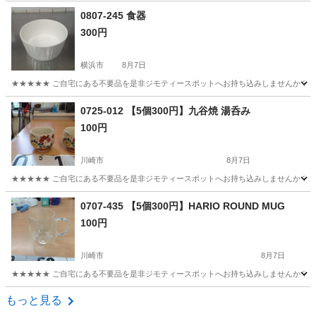
神奈川
大和市
高座渋谷駅
調理器具
0807-245 食器
300円
横浜市
8月7日
★★★★★ ご自宅にある不要品を是非ジモティースポットへお持ち込みしませんか？ 家
神奈川
横浜市
食器
現地
0725-012 【5個300円】九谷焼 湯呑み
100円
川崎市
8月7日
★★★★★ ご自宅にある不要品を是非ジモティースポットへお持ち込みしませんか？ 家
神奈川
川崎市
食器
九谷焼
0707-435 【5個300円】HARIO ROUND MUG
100円
川崎市
8月7日
★★★★★ ご自宅にある不要品を是非ジモティースポットへお持ち込みしませんか？ 家
神奈川
川崎市
食器
HARIO
もっと見る