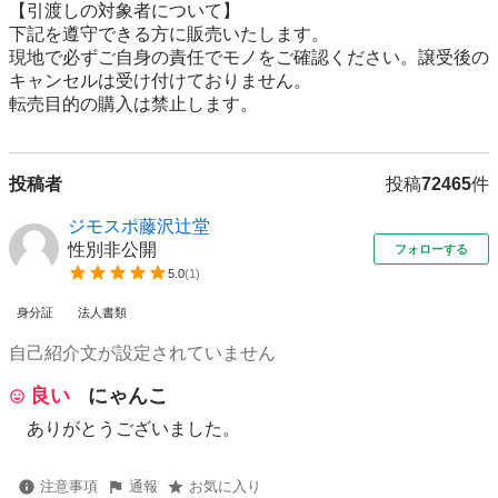
【引渡しの対象者について】

下記を遵守できる⽅に販売いたします。

現地で必ずご⾃⾝の責任でモノをご確認ください。譲受後の
キャンセルは受け付けておりません。

転売⽬的の購⼊は禁⽌します。
投稿者
投稿
72465
件
ジモスポ藤沢辻堂
性別非公開
フォローする
5.0
(
1
)
身分証
法人書類
自己紹介文が設定されていません
良い
にゃんこ
ありがとうございました。
注意事項
通報
お気に入り