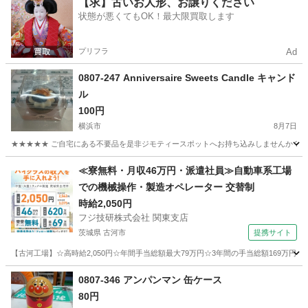
【求】古いお人形、お譲りください
状態が悪くてもOK！最大限買取します
プリフラ
Ad
0807-247 Anniversaire Sweets Candle キャンド
ル
100円
横浜市
8月7日
★★★★★ ご自宅にある不要品を是非ジモティースポットへお持ち込みしませんか？ 家
神奈川
横浜市
その他
現地
≪寮無料・月収46万円・派遣社員≫自動車系工場
での機械操作・製造オペレーター 交替制
時給2,050円
フジ技研株式会社 関東支店
茨城県 古河市
提携サイト
【古河工場】☆高時給2,050円☆年間手当総額最大79万円☆3年間の手当総額169万円
茨城
古河市
その他
0807-346 アンパンマン 缶ケース
80円