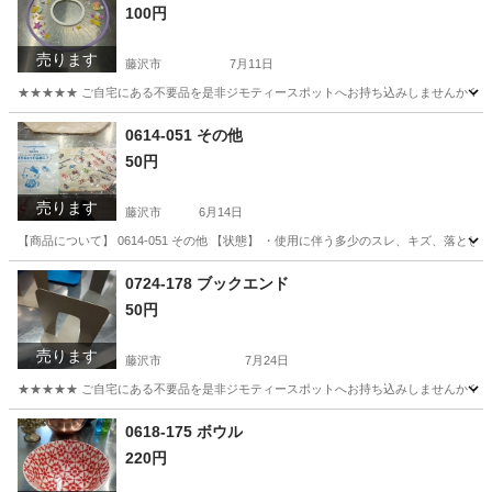
100円
売ります
藤沢市
7月11日
★★★★★ ご自宅にある不要品を是非ジモティースポットへお持ち込みしませんか？ 家
神奈川
藤沢市
ベビー用品
用品
0614-051 その他
50円
売ります
藤沢市
6月14日
【商品について】 0614-051 その他 【状態】 ・使用に伴う多少のスレ、キズ、落と
神奈川
藤沢市
その他
リユース
0724-178 ブックエンド
50円
売ります
藤沢市
7月24日
★★★★★ ご自宅にある不要品を是非ジモティースポットへお持ち込みしませんか？ 家
神奈川
藤沢市
収納家具
ブックエンド
0618-175 ボウル
220円