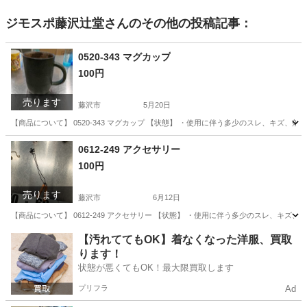
ジモスポ藤沢辻堂
さんのその他の投稿記事：
0520-343 マグカップ
100円
売ります
藤沢市
5月20日
【商品について】 0520-343 マグカップ 【状態】 ・使用に伴う多少のスレ、キズ、
神奈川
藤沢市
生活雑貨
リユース
0612-249 アクセサリー
100円
売ります
藤沢市
6月12日
【商品について】 0612-249 アクセサリー 【状態】 ・使用に伴う多少のスレ、キズ
神奈川
藤沢市
インテリア雑貨/小物
リユース
【汚れててもOK】着なくなった洋服、買取
ります！
状態が悪くてもOK！最大限買取します
プリフラ
Ad