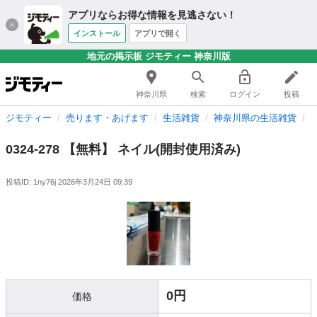
アプリならお得な情報を見逃さない！
インストール
アプリで開く
地元の掲示板 ジモティー 神奈川版
神奈川県
検索
ログイン
投稿
ジモティー
売ります・あげます
生活雑貨
神奈川県の生活雑貨
0324-278 【無料】 ネイル(開封使用済み)
投稿ID: 1ny76j
2026年3月24日 09:39
0円
価格