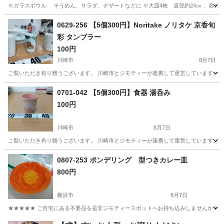
※ガラスボウル そうめん、サラダ、デザートなどに ※大皿4枚 直径約24㎝ 、高さ
神奈川
川崎市
新百合ヶ丘駅
食器
0629-256 【5個300円】Noritake ノリタケ 京香旬
彩 タンブラー
100円
川崎市
8月7日
ご覧いただき有り難うございます。 川崎市とジモティーが連携して運営しています。 粗
神奈川
川崎市
食器
リユース
0701-042 【5個300円】食器 湯呑み
100円
川崎市
8月7日
ご覧いただき有り難うございます。 川崎市とジモティーが連携して運営しています。 粗
神奈川
川崎市
食器
リユース
0807-253 ポンデリング 型つきカレー皿
800円
横浜市
8月7日
★★★★★ ご自宅にある不要品を是非ジモティースポットへお持ち込みしませんか？ 家
神奈川
横浜市
調理器具
ポンデリング