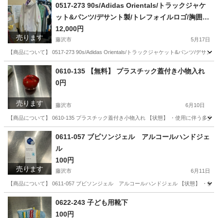
0517-273 90s/Adidas Orientals/トラックジャケ
ット&パンツ/デサント製/トレフォイルロゴ/胸囲10
2 身長180
12,000円
売ります
藤沢市
5月17日
【商品について】 0517-273 90s/Adidas Orientals/トラックジャケット&パンツ
神奈川
藤沢市
服/ファッション
リユース
0610-135 【無料】 プラスチック蓋付き小物入れ
0円
売ります
藤沢市
6月10日
【商品について】 0610-135 プラスチック蓋付き小物入れ 【状態】 ・使用に伴う
神奈川
藤沢市
インテリア雑貨/小物
リユース
0611-057 ブビソンジェル アルコールハンドジェ
ル
100円
売ります
藤沢市
6月11日
【商品について】 0611-057 ブビソンジェル アルコールハンドジェル 【状態】 
神奈川
藤沢市
その他
リユース
0622-243 子ども用靴下
100円