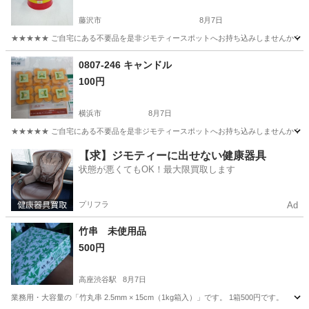
藤沢市
8月7日
★★★★★ ご自宅にある不要品を是非ジモティースポットへお持ち込みしませんか？ 家
神奈川
藤沢市
生活雑貨
現地
0807-246 キャンドル
100円
横浜市
8月7日
★★★★★ ご自宅にある不要品を是非ジモティースポットへお持ち込みしませんか？ 家
神奈川
横浜市
その他
現地
【求】ジモティーに出せない健康器具
状態が悪くてもOK！最大限買取します
プリフラ
Ad
竹串 未使用品
500円
高座渋谷駅
8月7日
業務用・大容量の「竹丸串 2.5mm × 15cm（1kg箱入）」です。 1箱500円です。