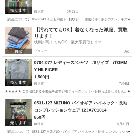
売ります
藤沢市
6月22日
【商品について】 0622-243 子ども用靴下 【状態】 ・使用に伴う多少のスレ、キズ
神奈川
藤沢市
小物
リユース
【汚れててもOK】着なくなった洋服、買取
ります！
状態が悪くてもOK！最大限買取します
プリフラ
Ad
0704-077 レディース/シャツ /Sサイズ /TOMM
Y HILFIGER
1,500円
売ります
藤沢市
7月4日
★★★★★ ご自宅にある不要品を是非ジモティースポットへお持ち込みしませんか？ 家
神奈川
藤沢市
ブラウス
TOMMY HILFIGER
0531-127 MIZUNO バイオギア ハイネック・長袖
コンプレッションウェア 12JA7C1014
850円
売ります
藤沢市
5月31日
【商品について】 0531-127 MIZUNO バイオギア ハイネック・長袖 コンプレッショ