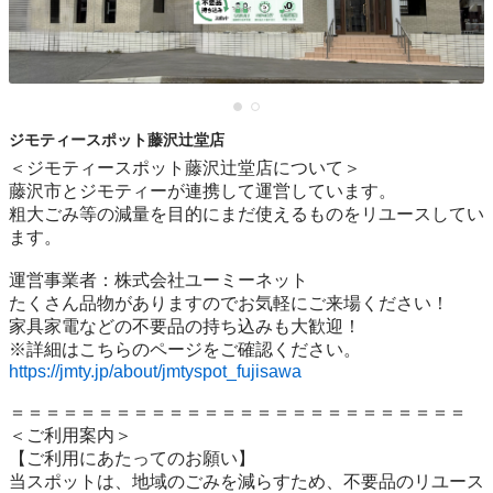
ジモティースポット藤沢辻堂店
＜ジモティースポット藤沢辻堂店について＞

藤沢市とジモティーが連携して運営しています。

粗⼤ごみ等の減量を⽬的にまだ使えるものをリユースしてい
ます。

運営事業者：株式会社ユーミーネット

たくさん品物がありますのでお気軽にご来場ください！

家具家電などの不要品の持ち込みも大歓迎！

https://jmty.jp/about/jmtyspot_fujisawa
＝＝＝＝＝＝＝＝＝＝＝＝＝＝＝＝＝＝＝＝＝＝＝＝＝＝

＜ご利用案内＞

【ご利用にあたってのお願い】

当スポットは、地域のごみを減らすため、不要品のリユース