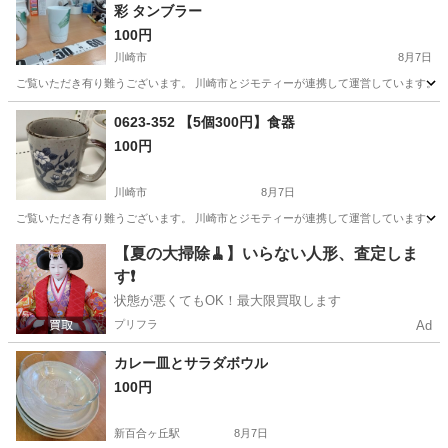
彩 タンブラー
100円
川崎市
8月7日
ご覧いただき有り難うございます。 川崎市とジモティーが連携して運営しています。 粗
神奈川
川崎市
食器
リユース
0623-352 【5個300円】食器
100円
川崎市
8月7日
ご覧いただき有り難うございます。 川崎市とジモティーが連携して運営しています。 粗
神奈川
川崎市
食器
リユース
【夏の大掃除🧹】いらない人形、査定しま
す❗️
状態が悪くてもOK！最大限買取します
プリフラ
Ad
カレー皿とサラダボウル
100円
新百合ヶ丘駅
8月7日