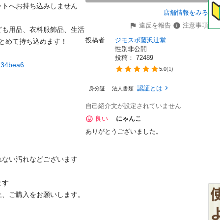
ットへお持ち込みしません
店舗情報をみる
違反を報告
注意事項
ども用品、衣料服飾品、生活
投稿者
ジモスポ藤沢辻堂
とめて持ち込めます！

性別非公開
投稿： 
72489
ba34bea6
5.0
(
1
)
認証とは
身分証
法人書類
自己紹介文が設定されていません
良い
にゃんこ
ありがとうございました。
ない汚れなどございます

す

、ご購入をお願いします。
