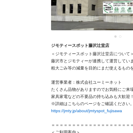
ジモティースポット藤沢辻堂店
＜ジモティースポット藤沢辻堂店について＞
藤沢市とジモティーが連携して運営していま
粗⼤ごみ等の減量を⽬的にまだ使えるものを
運営事業者：株式会社ユーミーネット

たくさん品物がありますのでお気軽にご来場
家具家電などの不要品の持ち込みも大歓迎！
https://jmty.jp/about/jmtyspot_fujisawa
＝＝＝＝＝＝＝＝＝＝＝＝＝＝＝＝＝＝＝＝
＜ご利用案内＞
