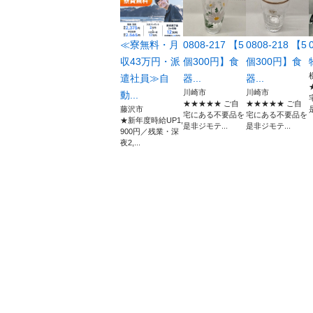
≪寮無料・月
0808-217 【5
0808-218 【5
収43万円・派
個300円】食
個300円】食
遣社員≫自
器...
器...
川崎市
川崎市
動...
★★★★★ ご自
★★★★★ ご自
藤沢市
宅にある不要品を
宅にある不要品を
★新年度時給UP1,
是非ジモテ...
是非ジモテ...
900円／残業・深
夜2,...