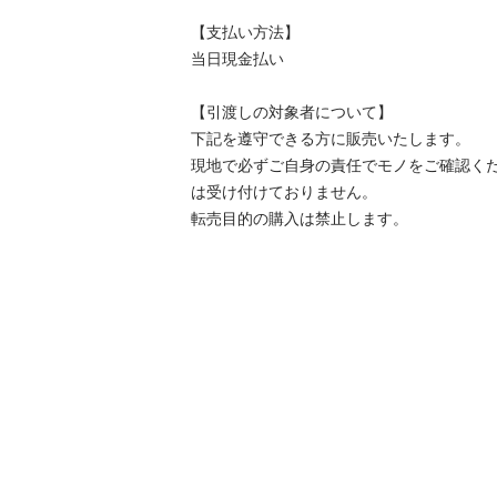
【⽀払い⽅法】

当日現金払い

【引渡しの対象者について】

下記を遵守できる⽅に販売いたします。

現地で必ずご⾃⾝の責任でモノをご確認く
は受け付けておりません。

転売⽬的の購⼊は禁⽌します。