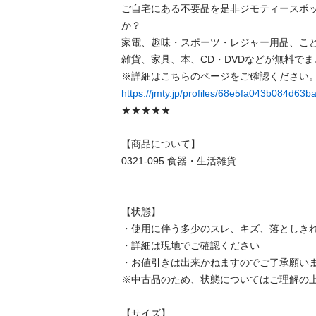
ご自宅にある不要品を是非ジモティースポ
か？

家電、趣味・スポーツ・レジャー用品、こ
雑貨、家具、本、CD・DVDなどが無料でま
https://jmty.jp/profiles/68e5fa043b084d63
★★★★★

【商品について】

0321-095 食器・生活雑貨

【状態】

・使用に伴う多少のスレ、キズ、落としきれ
・詳細は現地でご確認ください

・お値引きは出来かねますのでご了承願いま
※中古品のため、状態についてはご理解の上
【サイズ】
