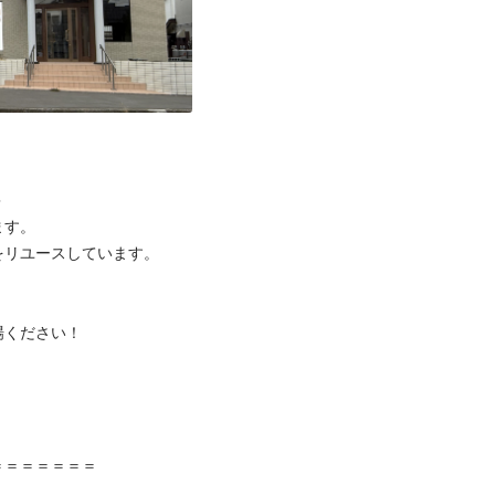


す。

リユースしています。

ください！



＝＝＝＝＝＝
