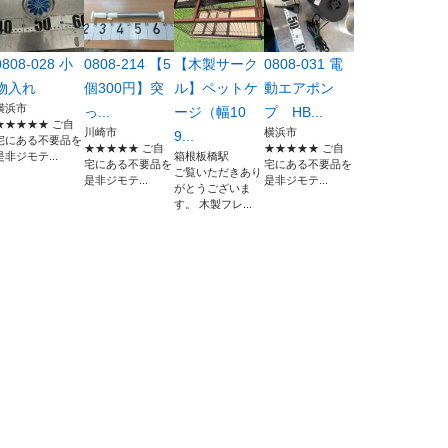
0808-028 小
0808-214 【5
【木製サーク
0808-031 電
物入れ
個300円】突
ル】ペットケ
動エアポン
横浜市
っ...
ージ（幅10
プ HB...
★★★★★ ご自
川崎市
横浜市
9...
宅にある不要品を
★★★★★ ご自
★★★★★ ご自
是非ジモテ...
箱根板橋駅
宅にある不要品を
宅にある不要品を
ご覧いただきあり
是非ジモテ...
是非ジモテ...
がとうございま
す。 木製フレ...