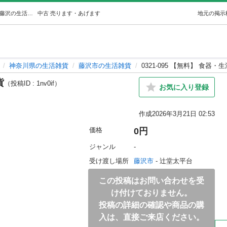
0321-095 【無料】 食器・生活雑貨 (ジモスポ藤沢辻堂) 藤沢の生活雑貨の中古あげます・譲ります｜ジモティーで不用品の処分
中古
売ります・あげます
地元の掲示
神奈川県の生活雑貨
藤沢市の生活雑貨
0321-095 【無料】 食器・
貨
（投稿ID : 1nv0if）
お気に入り登録
作成
2026年3月21日 02:53
価格
0円
ジャンル
-
受け渡し場所
藤沢市
 - 辻堂太平台
この投稿はお問い合わせを受
け付けておりません。
投稿の詳細の確認や商品の購
入は、直接ご来店ください。