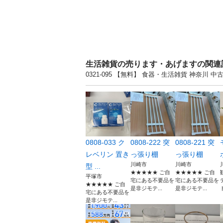
生活雑貨の売ります・あげますの関連
0321-095 【無料】 食器・生活雑貨 神奈
0808-033 ク
0808-222 突
0808-221 突
レベリン 置き
っ張り棚
っ張り棚
川崎市
川崎市
型 ...
★★★★★ ご自
★★★★★ ご自
平塚市
宅にある不要品を
宅にある不要品を
★★★★★ ご自
是非ジモテ...
是非ジモテ...
宅にある不要品を
是非ジモテ...