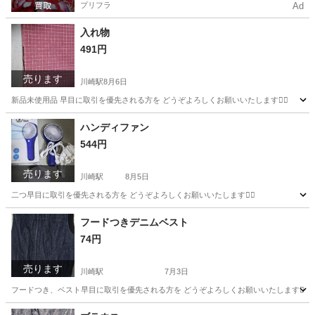
プリフラ
Ad
入れ物
491円
売ります
川崎駅
8月6日
新品未使用品 早目に取引を優先される方を どうぞよろしくお願いいたします🙇‍♂️
神奈川
川崎市
川崎駅
家具
ハンディファン
544円
売ります
川崎駅
8月5日
二つ早目に取引を優先される方を どうぞよろしくお願いいたします🙇‍♂️
神奈川
川崎市
川崎駅
季節、空調家電
フードつきデニムベスト
74円
売ります
川崎駅
7月3日
フードつき、ベスト早目に取引を優先される方を どうぞよろしくお願いいたします🙇‍♂️
神奈川
川崎市
川崎駅
カーディガン