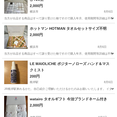
2,000円
横浜市
8月6日
当方が出品する商品はすべて譲り受けた物ですので購入年月、使用期間等詳細は不明とな
神奈川
横浜市
生活雑貨
おしぼり
ホットマン HOTMAN タオルセットサイズ不明
2,000円
横浜市
8月6日
当方が出品する商品はすべて譲り受けた物ですので購入年月、使用期間等詳細は不明とな
神奈川
横浜市
生活雑貨
LE MAIOLICHE ポジターノローズ ハンド＆マス
クミスト
200円
根岸駅
8月6日
JR根岸駅来れるかた、自己紹介ご理解いただけるかたのみお願いいたします。 イタリア
神奈川
横浜市
根岸駅
芳香剤、消臭剤
watairo タオルギフト 今治ブランドネーム付き
2,000円