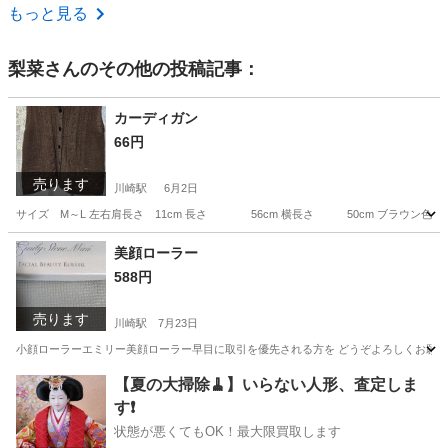
神奈川
大和市
高座渋谷駅
食器
DURALEX
もっと見る
梨菜
さんのその他の投稿記事：
カーディガン
66円
売ります
川崎駅
6月2日
サイズ M～L 左右肩長さ 11cm 長さ 56cm 横長さ 50cm ブラウン色早目
神奈川
川崎市
川崎駅
カーディガン
美顔ローラー
588円
売ります
川崎駅
7月23日
小顔ローラーエミリー美顔ローラー早目に取引を優先される方を どうぞよろしくお願いいたし
神奈川
川崎市
川崎駅
フェイスケア
【夏の大掃除🧹】いらない人形、査定しま
す❗️
状態が悪くてもOK！最大限買取します