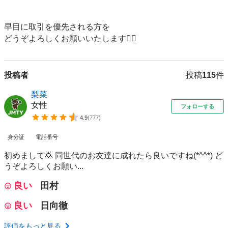
早目に取引を優先される方を

どうぞよろしくお願いいたします🙇‍♂️
投稿者
投稿
115
件
梨菜
女性
フォローする
4.9
(
777
)
身分証
電話番号
初めまして🙇 同世代のお友達に成れたら良いですね(*^^*) ど
うぞよろしくお願い...
良い
田村
良い
日向徹
評価をもっと見る