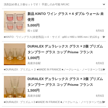
洗剤詰め替え２個セットです！ 手渡しのみ可能 NR,NC
神奈川
川崎市
洗濯用品
新品 KINTO ワイン グラス × 4 ダブル ウォール 未
使用
5,000円
桜ヶ丘駅
8月6日
■KINTO : ワイングラス(未使用品) × 4 ・サイズ : φ80 x H80 x W95 mm / 約
神奈川
大和市
桜ヶ丘駅
食器
ウォール
DURALEX デュラレックス グラス × 2個 プリズム
タンブラー グラス コップ Prisme フランス
1,000円
高座渋谷駅
8月6日
■DURALEX : プリズム × ２ ■MADE IN FRANCE ■ノークレーム・ノー
神奈川
大和市
高座渋谷駅
食器
DURALEX
DURALEX デュラレックス グラス × 3個 プリズム
タンブラー グラス コップ Prisme フランス
1,500円
高座渋谷駅
8月6日
■DURALEX : プリズム × 3 ■MADE IN FRANCE ■ノークレーム・ノーリ