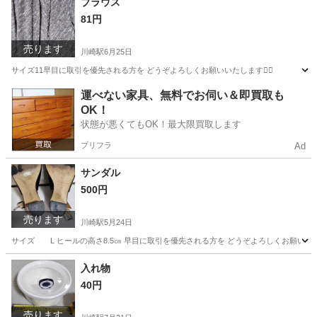
ブラウス
81円
売ります
川崎駅
6月25日
サイズ11早目に取引を優先される方を どうぞよろしくお願いいたします🙇‍♂️
神奈川
川崎市
川崎駅
ブラウス
運べない家具、無料でお伺い＆即買取も
OK！
状態が悪くてもOK！最大限買取します
プリフラ
Ad
サンダル
500円
売ります
川崎駅
5月24日
サイズ L ヒールの高さ8.5㎝ 早目に取引を優先される方を どうぞよろしくお願いいたしま
神奈川
川崎市
川崎駅
靴
入れ物
40円
売ります