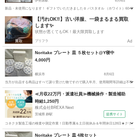
伊勢原駅
8月6日
新品・未使用になります！ ギフトでいただきました☺︎ バスタオル （ホワイト）60×120cm
神奈川
伊勢原市
伊勢原駅
家庭用品
【汚れOK‼️】古い洋服、一袋まるまる買取
します✨
状態が悪くてもOK！最大限買取します
プリフラ
Ad
Noritake プレート 皿 ５枚セット@Y寝中
4,000円
横浜市
8月6日
当方が出品する商品はすべて譲り受けた物ですので購入年月、使用期間等詳細は不明とな
神奈川
横浜市
生活雑貨
個人
≪月収22万円・派遣社員≫機械操作・製造補助
時給1,250円
株式会社BREXA Next
茨城県 静駅
提携サイト
コネクタ製造工場の検査や測定作業！日勤専属＆土日祝休み＆年間休日128日★クリーン
茨城
常陸大宮市
静駅
その他
Noritake プレート 皿 4枚セット