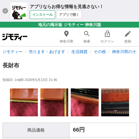
アプリならお得な情報を見逃さない！
インストール
アプリで開く
地元の掲示板 ジモティー 神奈川版
神奈川県
検索
ログイン
投稿
ジモティー
売ります・あげます
生活雑貨
その他
神奈川県のそ
長財布
投稿ID: 1ntj88
2026年5月13日 21:46
66円
商品価格