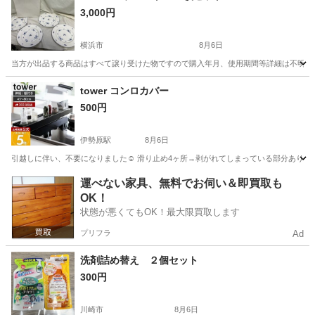
3,000円
横浜市
8月6日
当方が出品する商品はすべて譲り受けた物ですので購入年月、使用期間等詳細は不明とな
神奈川
横浜市
生活雑貨
tower コンロカバー
500円
伊勢原駅
8月6日
引越しに伴い、不要になりました☺︎ 滑り止め4ヶ所→剥がれてしまっている部分あり（
神奈川
伊勢原市
伊勢原駅
調理器具
運べない家具、無料でお伺い＆即買取も
OK！
状態が悪くてもOK！最大限買取します
プリフラ
Ad
洗剤詰め替え ２個セット
300円
川崎市
8月6日