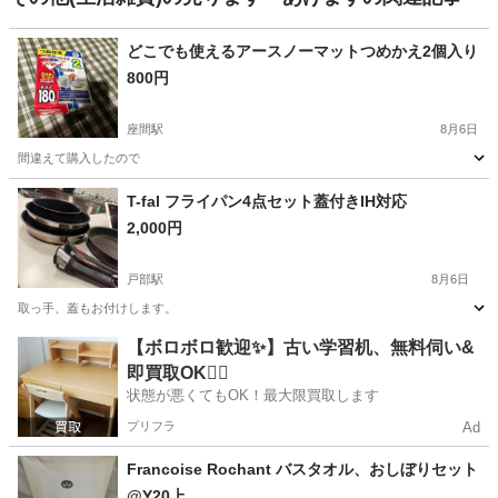
どこでも使えるアースノーマットつめかえ2個入り
800円
座間駅
8月6日
間違えて購入したので
神奈川
座間市
座間駅
生活雑貨
アースノーマット
T-fal フライパン4点セット蓋付きIH対応
2,000円
戸部駅
8月6日
取っ手、蓋もお付けします。
神奈川
横浜市
戸部駅
調理器具
【ボロボロ歓迎✨】古い学習机、無料伺い&
即買取OK🙆‍♀️
状態が悪くてもOK！最大限買取します
プリフラ
Ad
Francoise Rochant バスタオル、おしぼりセット
@Y20上