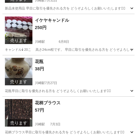
川崎駅
7月31日
新品未使用品 早目に取引を優先される方を どうぞよろしくお願いいたします🙇‍♂️
神奈川
川崎市
川崎駅
調理器具
イケヤキャンドル
250円
売ります
川崎駅
6月8日
キャンドル🕯️ 20こ 高さ24cm程です。 早目に取引を優先される方を どうぞよろしくお願い
神奈川
川崎市
川崎駅
芳香剤、消臭剤
花瓶
38円
売ります
川崎駅
7月27日
花瓶早目に取引を優先される方を どうぞよろしくお願いいたします🙇‍♂️
神奈川
川崎市
川崎駅
食器
花柄ブラウス
57円
売ります
川崎駅
7月3日
花柄ブラウス早目に取引を優先される方を どうぞよろしくお願いいたします🙇‍♂️