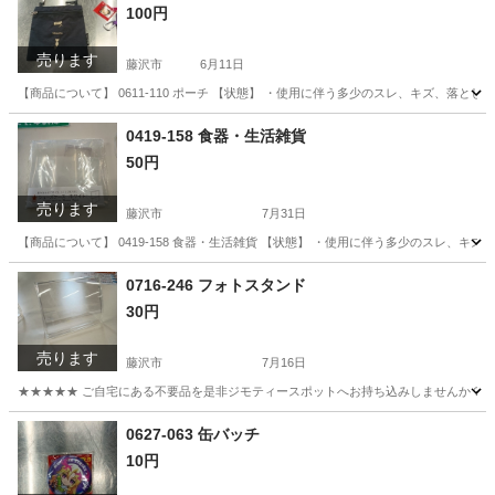
100円
売ります
藤沢市
6月11日
【商品について】 0611-110 ポーチ 【状態】 ・使用に伴う多少のスレ、キズ、落と
神奈川
藤沢市
バッグ
リユース
0419-158 食器・生活雑貨
50円
売ります
藤沢市
7月31日
【商品について】 0419-158 食器・生活雑貨 【状態】 ・使用に伴う多少のスレ、キ
神奈川
藤沢市
生活雑貨
リユース
0716-246 フォトスタンド
30円
売ります
藤沢市
7月16日
★★★★★ ご自宅にある不要品を是非ジモティースポットへお持ち込みしませんか？ 家
神奈川
藤沢市
インテリア雑貨/小物
現地
0627-063 缶バッチ
10円