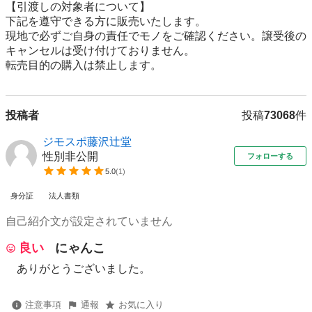
【引渡しの対象者について】

下記を遵守できる⽅に販売いたします。

現地で必ずご⾃⾝の責任でモノをご確認ください。譲受後の
キャンセルは受け付けておりません。

転売⽬的の購⼊は禁⽌します。
投稿者
投稿
73068
件
ジモスポ藤沢辻堂
性別非公開
フォローする
5.0
(
1
)
身分証
法人書類
自己紹介文が設定されていません
良い
にゃんこ
ありがとうございました。
注意事項
通報
お気に入り