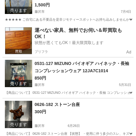
1,500円
売ります
藤沢市
7月4日
★★★★★ ご自宅にある不要品を是非ジモティースポットへお持ち込みしませんか？ 家
神奈川
藤沢市
ブラウス
TOMMY HILFIGER
運べない家具、無料でお伺い＆即買取も
OK！
状態が悪くてもOK！最大限買取します
プリフラ
Ad
0531-127 MIZUNO バイオギア ハイネック・長袖
コンプレッションウェア 12JA7C1014
850円
売ります
藤沢市
5月31日
【商品について】 0531-127 MIZUNO バイオギア ハイネック・長袖 コンプレッショ
神奈川
藤沢市
スポーツウェア
リユース
0626-182 ストーン台座
300円
売ります
藤沢市
6月26日
【商品について】 0626-182 ストーン台座 【状態】 ・使用に伴う多少のスレ、キズ