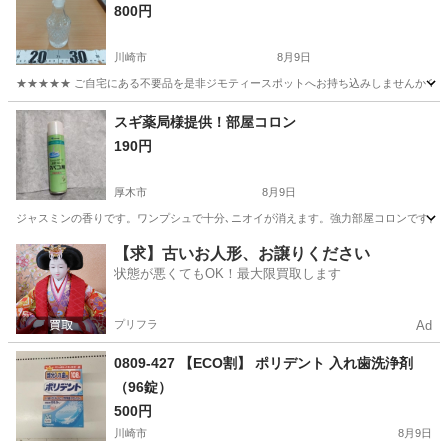
800円
川崎市
8月9日
★★★★★ ご自宅にある不要品を是非ジモティースポットへお持ち込みしませんか？ 家
神奈川
川崎市
食器
醤油差し
スギ薬局様提供！部屋コロン
190円
厚木市
8月9日
ジャスミンの香りです。ワンプシュで十分､ニオイが消えます。強力部屋コロンです。
神奈川
厚木市
芳香剤、消臭剤
【求】古いお人形、お譲りください
状態が悪くてもOK！最大限買取します
プリフラ
Ad
0809-427 【ECO割】 ポリデント 入れ歯洗浄剤
（96錠）
500円
川崎市
8月9日