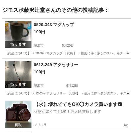
ジモスポ藤沢辻堂
さんのその他の投稿記事：
0520-343 マグカップ
100円
売ります
藤沢市
5月20日
【商品について】 0520-343 マグカップ 【状態】 ・使用に伴う多少のスレ、キズ、
神奈川
藤沢市
生活雑貨
リユース
0612-249 アクセサリー
100円
売ります
藤沢市
6月12日
【商品について】 0612-249 アクセサリー 【状態】 ・使用に伴う多少のスレ、キズ
神奈川
藤沢市
インテリア雑貨/小物
リユース
【求】壊れててもOK⭕️カメラ買います📷
状態が悪くてもOK！最大限買取します
プリフラ
Ad