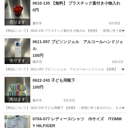
0610-135 【無料】 プラスチック蓋付き小物入れ
0円
売ります
藤沢市
6月10日
【商品について】 0610-135 プラスチック蓋付き小物入れ 【状態】 ・使用に伴う
神奈川
藤沢市
インテリア雑貨/小物
リユース
0611-057 ブビソンジェル アルコールハンドジェ
ル
100円
売ります
藤沢市
6月11日
【商品について】 0611-057 ブビソンジェル アルコールハンドジェル 【状態】 
神奈川
藤沢市
その他
リユース
0622-243 子ども用靴下
100円
売ります
藤沢市
6月22日
【商品について】 0622-243 子ども用靴下 【状態】 ・使用に伴う多少のスレ、キズ
神奈川
藤沢市
小物
リユース
0704-077 レディース/シャツ /Sサイズ /TOMM
Y HILFIGER