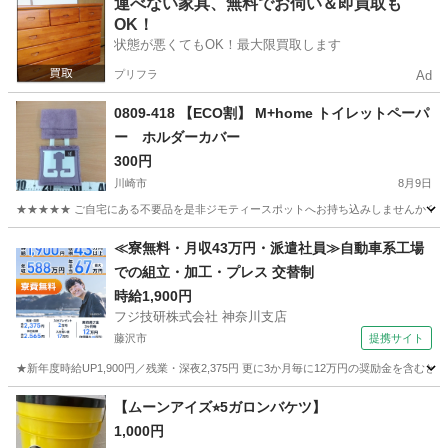
運べない家具、無料でお伺い＆即買取も
OK！
状態が悪くてもOK！最大限買取します
プリフラ
Ad
0809-418 【ECO割】 M+home トイレットペーパ
ー ホルダーカバー
300円
川崎市
8月9日
★★★★★ ご自宅にある不要品を是非ジモティースポットへお持ち込みしませんか？ 家
神奈川
川崎市
家庭用品
トイレットペーパー
≪寮無料・月収43万円・派遣社員≫自動車系工場
での組立・加工・プレス 交替制
時給1,900円
フジ技研株式会社 神奈川支店
藤沢市
提携サイト
★新年度時給UP1,900円／残業・深夜2,375円 更に3か月毎に12万円の奨励金を含む
神奈川
藤沢市
その他
【ムーンアイズ⭐︎5ガロンバケツ】
1,000円