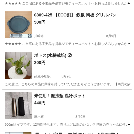
★★★★★ ご自宅にある不要品を是非ジモティースポットへお持ち込みしませんか？ 家
神奈川
川崎市
家庭用品
現地
0809-425 【ECO割】 鉄板 陶板 グリルパン
500円
川崎市
8月9日
★★★★★ ご自宅にある不要品を是非ジモティースポットへお持ち込みしませんか？ 家
神奈川
川崎市
調理器具
グリルパン
ポトス(水耕栽培) ②
200円
武蔵小杉駅
8月9日
この度は、こちらの商品に興味を持っていただきありがとうございます。 【商品の説明】 
神奈川
川崎市
武蔵小杉駅
その他
ポトス
未使用！魔法瓶 温冷ポット
440円
厚木市
8月9日
600mlタイプです。12時間持ちます。売り上げは親のいない乳児園の赤ちゃんに使いま
神奈川
厚木市
家庭用品
魔法瓶