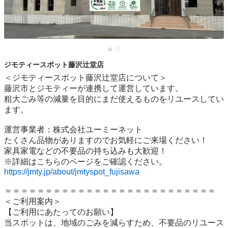
ジモティースポット藤沢辻堂店
＜ジモティースポット藤沢辻堂店について＞

藤沢市とジモティーが連携して運営しています。

粗⼤ごみ等の減量を⽬的にまだ使えるものをリユースしてい
ます。

運営事業者：株式会社ユーミーネット

たくさん品物がありますのでお気軽にご来場ください！

家具家電などの不要品の持ち込みも大歓迎！

https://jmty.jp/about/jmtyspot_fujisawa
＝＝＝＝＝＝＝＝＝＝＝＝＝＝＝＝＝＝＝＝＝＝＝＝＝＝

＜ご利用案内＞

【ご利用にあたってのお願い】

当スポットは、地域のごみを減らすため、不要品のリユース