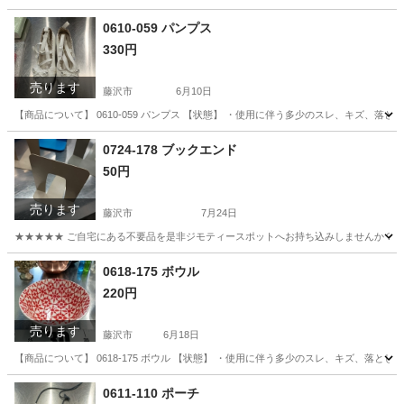
神奈川
藤沢市
生活雑貨
リユース
0610-059 パンプス
330円
売ります
藤沢市
6月10日
【商品について】 0610-059 パンプス 【状態】 ・使用に伴う多少のスレ、キズ、落
神奈川
藤沢市
靴
リユース
0724-178 ブックエンド
50円
売ります
藤沢市
7月24日
★★★★★ ご自宅にある不要品を是非ジモティースポットへお持ち込みしませんか？ 家
神奈川
藤沢市
収納家具
ブックエンド
0618-175 ボウル
220円
売ります
藤沢市
6月18日
【商品について】 0618-175 ボウル 【状態】 ・使用に伴う多少のスレ、キズ、落と
神奈川
藤沢市
食器
リユース
0611-110 ポーチ