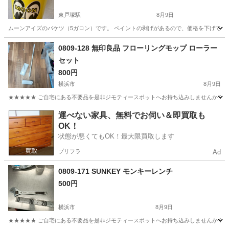
東戸塚駅
8月9日
ムーンアイズのバケツ（5ガロン）です。 ペイントの剥げがあるので、価格を下げてい
神奈川
横浜市
東戸塚駅
生活雑貨
0809-128 無印良品 フローリングモップ ローラー
セット
800円
横浜市
8月9日
★★★★★ ご自宅にある不要品を是非ジモティースポットへお持ち込みしませんか？ 家
神奈川
横浜市
掃除用具
モップ
運べない家具、無料でお伺い＆即買取も
OK！
状態が悪くてもOK！最大限買取します
プリフラ
Ad
0809-171 SUNKEY モンキーレンチ
500円
横浜市
8月9日
★★★★★ ご自宅にある不要品を是非ジモティースポットへお持ち込みしませんか？ 家