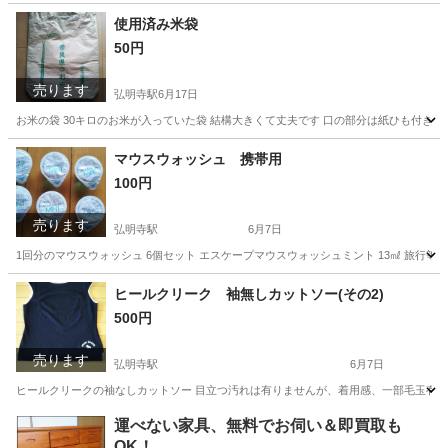
神奈川
横浜市
弘明寺駅
食器
スノーマン
使用済み米袋
50円
売ります
弘明寺駅
6月17日
お米の袋 30キロのお米が入っていた袋 結構大きくて丈夫です 口の部分は紙ひも付き 工作
神奈川
横浜市
弘明寺駅
ラッピング用品
米袋
マウスウォッシュ 携帯用
100円
売ります
弘明寺駅
6月7日
1回分のマウスウォッシュ 6個セット エスケープマウスウォッシュミント 13㎖ 旅行等
神奈川
横浜市
弘明寺駅
その他
マウス
ヒールクリーク 袖無しカットソー(その2)
500円
売ります
弘明寺駅
6月7日
ヒールクリークの袖なしカットソー 目立つ汚れは有りませんが、着用感、一部毛玉有り サイ
神奈川
横浜市
弘明寺駅
カットソー
汚れ
運べない家具、無料でお伺い＆即買取も
OK！