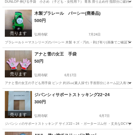
DUNLOP 伸びる手袋 小さめ （子ども・女性用？） 青系 滑り止め付 指部分に破
神奈川
横浜市
弘明寺駅
その他
ダンロップ
木製プラレール パーシー(廃番品)
500円
売ります
弘明寺駅
7月24日
プラレールトーマスシリーズのパーシー 木製 キズ・汚れ・剥げ有り(画像でご確認下さい。
神奈川
横浜市
弘明寺駅
おもちゃ
プラレール
アナと雪の女王 手袋
50円
売ります
弘明寺駅
6月17日
アナと雪の女王の子ども用手袋 ピンク 約15㎝(素人採寸) 手首部分にネーム記入有り(塗
神奈川
横浜市
弘明寺駅
キッズ用品
ジバンシィサポートストッキング22~24
300円
売ります
弘明寺駅
6月7日
ジバンシィのサポートストッキング サイズ22～24 ・ガーターゴム付 ・丈夫なDCYサポ
神奈川
横浜市
弘明寺駅
その他
DCY