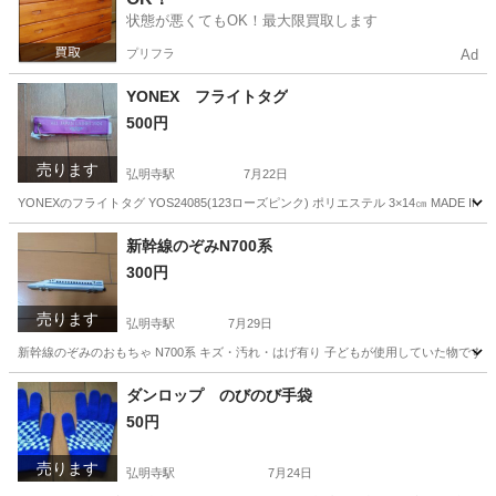
状態が悪くてもOK！最大限買取します
プリフラ
Ad
YONEX フライトタグ
500円
売ります
弘明寺駅
7月22日
YONEXのフライトタグ YOS24085(123ローズピンク) ポリエステル 3×14㎝ MADE IN CH
神奈川
横浜市
弘明寺駅
テニス
フライト
新幹線のぞみN700系
300円
売ります
弘明寺駅
7月29日
新幹線のぞみのおもちゃ N700系 キズ・汚れ・はげ有り 子どもが使用していた物です。 
神奈川
横浜市
弘明寺駅
おもちゃ
N700系
ダンロップ のびのび手袋
50円
売ります
弘明寺駅
7月24日