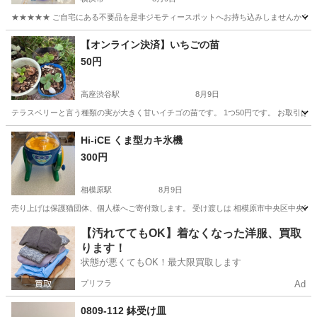
★★★★★ ご自宅にある不要品を是非ジモティースポットへお持ち込みしませんか？ 家
神奈川
横浜市
食器
切子
【オンライン決済】いちごの苗
50円
高座渋谷駅
8月9日
テラスベリーと言う種類の実が大きく甘いイチゴの苗です。 1つ50円です。 お取引は
神奈川
大和市
高座渋谷駅
家庭用品
いちご
Hi-iCE くま型カキ氷機
300円
相模原駅
8月9日
売り上げは保護猫団体、個人様へご寄付致します。 受け渡しは 相模原市中央区中央3-11
神奈川
相模原市
相模原駅
調理器具
【汚れててもOK】着なくなった洋服、買取
ります！
状態が悪くてもOK！最大限買取します
プリフラ
Ad
0809-112 鉢受け皿