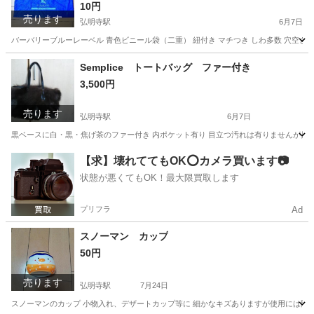
10円
売ります
弘明寺駅
6月7日
バーバリーブルーレーベル 青色ビニール袋（二重） 紐付き マチつき しわ多数 穴空き
神奈川
横浜市
弘明寺駅
その他
ジャンク品
Semplice トートバッグ ファー付き
3,500円
売ります
弘明寺駅
6月7日
黒ベースに白・黒・焦げ茶のファー付き 内ポケット有り 目立つ汚れは有りませんが見
神奈川
横浜市
弘明寺駅
バッグ
キズ
【求】壊れててもOK⭕️カメラ買います📷
状態が悪くてもOK！最大限買取します
プリフラ
Ad
スノーマン カップ
50円
売ります
弘明寺駅
7月24日
スノーマンのカップ 小物入れ、デザートカップ等に 細かなキズありますが使用には問