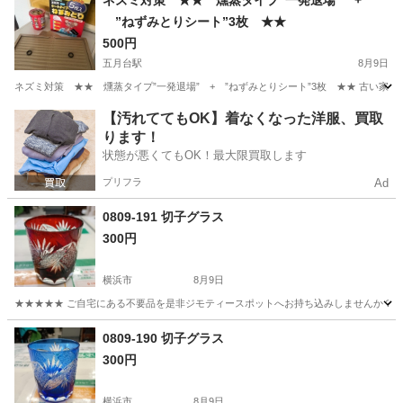
ネズミ対策 ★★ 燻蒸タイプ”一発退場” +
”ねずみとりシート”3枚 ★★
500円
五月台駅
8月9日
ネズミ対策 ★★ 燻蒸タイプ”一発退場” + ”ねずみとりシート”3枚 ★★ 古い
神奈川
川崎市
五月台駅
防災、セキュリティ
ネズミ
【汚れててもOK】着なくなった洋服、買取
ります！
状態が悪くてもOK！最大限買取します
プリフラ
Ad
0809-191 切子グラス
300円
横浜市
8月9日
★★★★★ ご自宅にある不要品を是非ジモティースポットへお持ち込みしませんか？ 家
神奈川
横浜市
食器
切子
0809-190 切子グラス
300円
横浜市
8月9日