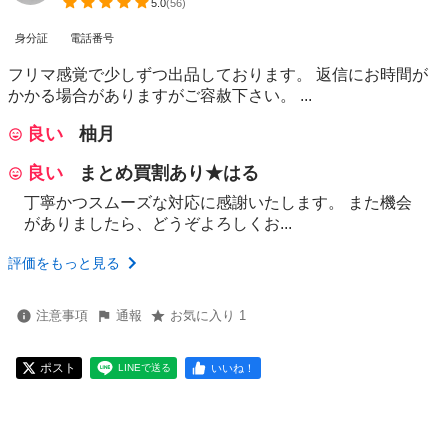
5.0
(
56
)
身分証
電話番号
フリマ感覚で少しずつ出品しております。 返信にお時間が
かかる場合がありますがご容赦下さい。 ...
良い
柚月
良い
まとめ買割あり★はる
丁寧かつスムーズな対応に感謝いたします。 また機会
がありましたら、どうぞよろしくお...
評価をもっと見る
注意事項
通報
お気に入り 1
ポスト
いいね！
LINEで送る