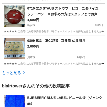
神奈川
藤沢市
ラッピング用品
現地
0710-213 STAUB ストウブ ピコ ニダベイユ
ソテーパン ※お求めの方はスタッフまでお声が
けください
4,500円
横浜市
8月9日
★★★★★ ご自宅にある不要品を是非ジモティースポットへお持ち込みしませんか？ 家
神奈川
横浜市
調理器具
STAUB
0809-533 【ECO割】 京井筒 仏具用具
2,000円
川崎市
8月9日
★★★★★ ご自宅にある不要品を是非ジモティースポットへお持ち込みしませんか？ 家
神奈川
川崎市
その他
仏具
もっと見る
blairtower
さんのその他の投稿記事：
BURBERRY BLUE LABEL ビニール袋（ジャンク
品）