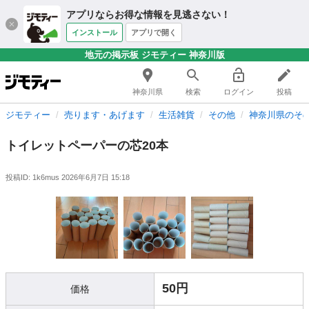
アプリならお得な情報を見逃さない！
インストール
アプリで開く
地元の掲示板 ジモティー 神奈川版
神奈川県
検索
ログイン
投稿
ジモティー
売ります・あげます
生活雑貨
その他
神奈川県のそ
トイレットペーパーの芯20本
投稿ID: 1k6mus
2026年6月7日 15:18
50円
価格