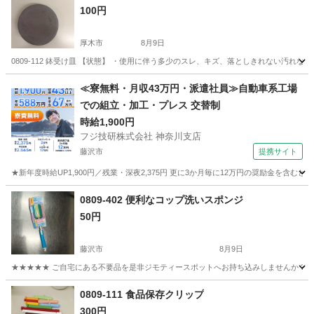
100円
厚木市
8月9日
0809-112 鉢受け皿 【状態】 ・使用に伴う多少のスレ、キズ、落としきれない汚れ
神奈川
厚木市
食器
現地
≪寮無料・月収43万円・派遣社員≫自動車系工場
での組立・加工・プレス 交替制
時給1,900円
フジ技研株式会社 神奈川支店
藤沢市
提携サイト
★新年度時給UP1,900円／残業・深夜2,375円 更に3か月毎に12万円の奨励金を含む
神奈川
藤沢市
その他
0809-402 便利なコップ洗いスポンジ
50円
藤沢市
8月9日
★★★★★ ご自宅にある不要品を是非ジモティースポットへお持ち込みしませんか？ 家
神奈川
藤沢市
調理器具
現地
0809-111 食品保存クリップ
300円