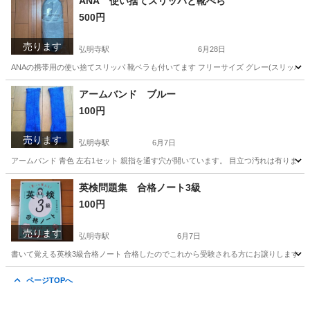
ANA 使い捨てスリッパと靴べら
500円
売ります
弘明寺駅
6月28日
ANAの携帯用の使い捨てスリッパ 靴ベラも付いてます フリーサイズ グレー(スリッパ) 
神奈川
横浜市
弘明寺駅
靴
旅行用品
アームバンド ブルー
100円
売ります
弘明寺駅
6月7日
アームバンド 青色 左右1セット 親指を通す穴が開いています。 目立つ汚れは有りませ
神奈川
横浜市
弘明寺駅
アクセサリー
ブルー
英検問題集 合格ノート3級
100円
売ります
弘明寺駅
6月7日
書いて覚える英検3級合格ノート 合格したのでこれから受験される方にお譲りします。 書き込み
神奈川
横浜市
弘明寺駅
就職、資格
3級
ページTOPへ