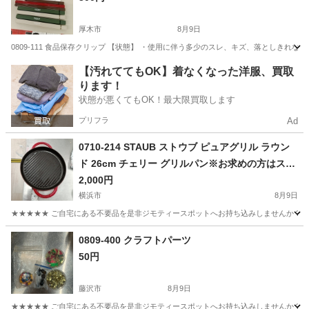
厚木市
8月9日
0809-111 食品保存クリップ 【状態】 ・使用に伴う多少のスレ、キズ、落としきれ
神奈川
厚木市
生活雑貨
現地
【汚れててもOK】着なくなった洋服、買取
ります！
状態が悪くてもOK！最大限買取します
プリフラ
Ad
0710-214 STAUB ストウブ ピュアグリル ラウン
ド 26cm チェリー グリルパン※お求めの方はスタ
ッフまでお声がけください
2,000円
横浜市
8月9日
★★★★★ ご自宅にある不要品を是非ジモティースポットへお持ち込みしませんか？ 家
神奈川
横浜市
調理器具
STAUB
0809-400 クラフトパーツ
50円
藤沢市
8月9日
★★★★★ ご自宅にある不要品を是非ジモティースポットへお持ち込みしませんか？ 家