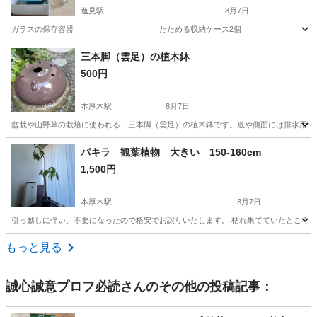
逸見駅
8月7日
ガラスの保存容器 たためる収納ケース2個
神奈川
横須賀市
逸見駅
食器
三本脚（雲足）の植木鉢
500円
本厚木駅
8月7日
盆栽や山野草の栽培に使われる、三本脚（雲足）の植木鉢です。底や側面には排水用の穴が
神奈川
厚木市
本厚木駅
家庭用品
パキラ 観葉植物 大きい 150-160cm
1,500円
本厚木駅
8月7日
引っ越しに伴い、不要になったので格安でお譲りいたします。 枯れ果てていたところで
神奈川
厚木市
本厚木駅
家庭用品
パキラ
もっと見る
誠心誠意プロフ必読
さんのその他の投稿記事：