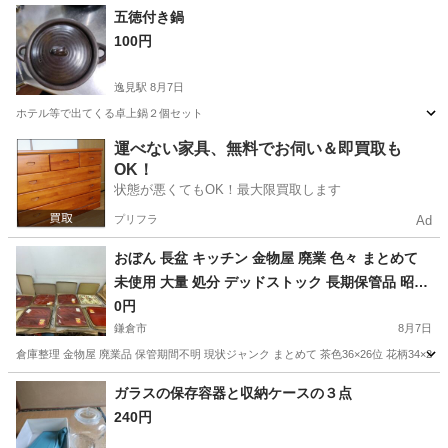
神奈川
相模原市
原当麻駅
洗濯用品
物干し
五徳付き鍋
100円
逸見駅
8月7日
ホテル等で出てくる卓上鍋２個セット
神奈川
横須賀市
逸見駅
調理器具
五徳
運べない家具、無料でお伺い＆即買取も
OK！
状態が悪くてもOK！最大限買取します
プリフラ
Ad
おぼん 長盆 キッチン 金物屋 廃業 色々 まとめて
未使用 大量 処分 デッドストック 長期保管品 昭和
レトロ
0円
鎌倉市
8月7日
倉庫整理 金物屋 廃業品 保管期間不明 現状ジャンク まとめて 茶色36×26位 花柄34×
神奈川
鎌倉市
家庭用品
ガラスの保存容器と収納ケースの３点
240円