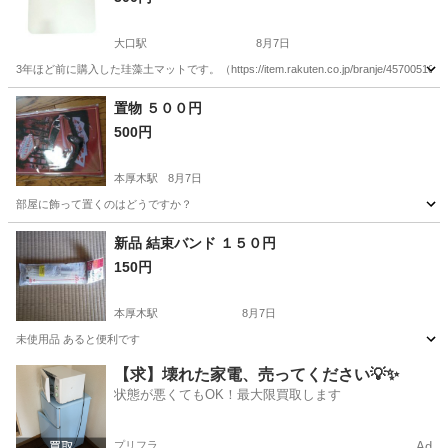
大口駅
8月7日
3年ほど前に購入した珪藻土マットです。（https://item.rakuten.co.jp/branje/4570051030333/?u
神奈川
横浜市
大口駅
家庭用品
置物 ５００円
500円
本厚木駅
8月7日
部屋に飾って置くのはどうですか？
神奈川
厚木市
本厚木駅
その他
置物
新品 結束バンド １５０円
150円
本厚木駅
8月7日
未使用品 あると便利です
神奈川
厚木市
本厚木駅
その他
結束バンド
【求】壊れた家電、売ってください💡✨
状態が悪くてもOK！最大限買取します
プリフラ
Ad