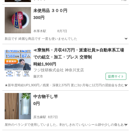
未使用品 ３００円
300円
本厚木駅
8月7日
新品です 綺麗な商品です 一度も使いませんでした
神奈川
厚木市
本厚木駅
生活雑貨
商品
≪寮無料・月収43万円・派遣社員≫自動車系工場
での組立・加工・プレス 交替制
時給1,900円
フジ技研株式会社 神奈川支店
藤沢市
提携サイト
★新年度時給UP1,900円／残業・深夜2,375円 更に3か月毎に12万円の奨励金を含む
神奈川
藤沢市
その他
中古物干し竿
0円
原当麻駅
8月7日
屋外のベランダで使用していました。剥がしきれていないシール跡や少しの傷もありま