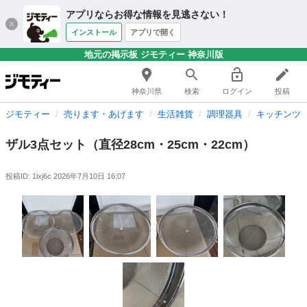
アプリならお得な情報を見逃さない！
インストール
アプリで開く
地元の掲示板 ジモティー 神奈川版
神奈川県
検索
ログイン
投稿
ジモティー
売ります・あげます
生活雑貨
調理器具
キッチンツ
ザル3点セット（直径28cm・25cm・22cm）
投稿ID: 1ixj6c
2026年7月10日 16:07