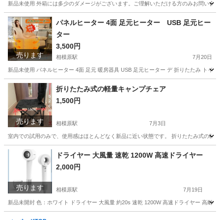
新品未使用 外箱には多少のダメージがございます。ご理解いただける方のみお問い合わせくだ
神奈川
相模原市
相模原駅
季節、空調家電
パネルヒーター 4面 足元ヒーター USB 足元ヒー
ター
3,500円
売ります
相模原駅
7月20日
新品未使用 パネルヒーター 4面 足元 暖房器具 USB 足元ヒーター デ 折りたたみ トイ
神奈川
相模原市
相模原駅
季節、空調家電
ヒーター
折りたたみ式の軽量キャンプチェア
1,500円
売ります
相模原駅
7月3日
室内での試用のみで、使用感はほとんどなく新品に近い状態です。 折りたたみ式の軽量
神奈川
相模原市
相模原駅
家庭用品
キャンプチェア
ドライヤー 大風量 速乾 1200W 高速ドライヤー
2,000円
売ります
相模原駅
7月19日
新品未開封 色：ホワイト ドライヤー 大風量 約20s 速乾 1200W 高速ドライヤー 高
神奈川
相模原市
相模原駅
美容家電
ドライヤー