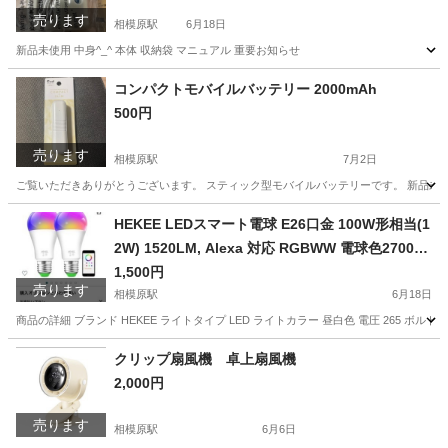
売ります
相模原駅
6月18日
新品未使用 中身^_^ 本体 収納袋 マニュアル 重要お知らせ
神奈川
相模原市
相模原駅
生活家電
スチーム
コンパクトモバイルバッテリー 2000mAh
500円
売ります
相模原駅
7月2日
ご覧いただきありがとうございます。 スティック型モバイルバッテリーです。 新品未使用で未開
神奈川
相模原市
相模原駅
携帯アクセサリー
HEKEE LEDスマート電球 E26口金 100W形相当(1
2W) 1520LM, Alexa 対応 RGBWW 電球色2700K
1600万色 間接照明 (2個パック)
1,500円
売ります
相模原駅
6月18日
商品の詳細 ブランド HEKEE ライトタイプ LED ライトカラー 昼白色 電圧 265 ボルト ユ
神奈川
相模原市
相模原駅
生活家電
電球
クリップ扇風機 卓上扇風機
2,000円
売ります
相模原駅
6月6日