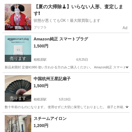
神奈川
相模原市
相模原駅
季節、空調家電
円筒
【夏の大掃除🧹】いらない人形、査定しま
す❗️
状態が悪くてもOK！最大限買取します
プリフラ
Ad
Amazon純正 スマートプラグ
1,500円
売ります
相模原駅
6月25日
新品未開封 定価¥1980 使い方わかる方のみご購入ください。 Amazon純正 スマートプラグ (Wo
神奈川
相模原市
相模原駅
その他
プラグ
中国杭州王星記扇子
1,500円
売ります
相模原駅
5月19日
数十年前のものになります。 使用せずに大切に保管しておりました。 扇子と外箱、写真
神奈川
相模原市
相模原駅
その他
扇子
スチームアイロン
1,200円