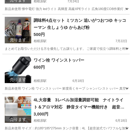
売ります
相模原駅
7月24日
新品未使用 懐中電灯 強力 ledライト 高輝度 高級XPEライト 広角180度COB作業灯 ズーム
神奈川
相模原市
相模原駅
家庭用品
懐中電灯
調味料4点セット ミツカン 追いがつおつゆ キッコ
ーマン 生しょうゆ からあげ粉
500円
売ります
相模原駅
7月22日
まとめてお取引いただける方を優先してお譲りします。 ご家庭で役立つ調味料と料理の素のセ
神奈川
相模原市
相模原駅
食品
ワイン栓 ワインストッパー
600円
売ります
相模原駅
6月18日
新品未使用 ワイン栓 ワインストッパー 鮮度長くキープ シャンパンストッパー 真空ストッパー
神奈川
相模原市
相模原駅
家庭用品
スケール
4L大容量 3レベル加湿量調節可能 ナイトライ
ト＆アロマ対応 静音タイマー機能付き 超音波
式加湿器
3,000円
売ります
相模原駅
6月18日
新品未使用 サイズ：約185*185*275mm タンク容量：4L 【超音波式でパワフル