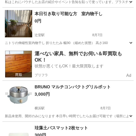
私はこれにパウチしたお店の紹介やイベント告知を貼って使っています。プラスチックケ
神奈川
川崎市
新丸子駅
年中行事用品
本日引き取り可能な方 室内物干し
0円
辻堂駅
8月7日
ニトリの伸縮性室内物干し 折りたたみ 幅90 （縮めた状態） 高さ160
神奈川
藤沢市
辻堂駅
その他
物干し
運べない家具、無料でお伺い＆即買取も
OK！
状態が悪くてもOK！最大限買取します
プリフラ
Ad
BRUNO マルチコンパクトグリルポット
3,000円
横浜駅
8月7日
新品未使用、開封のみになります 本日早い時間でしたらお届け可能です（場所によります） https://bruno-onl
神奈川
横浜市
横浜駅
調理器具
珪藻土バスマット2枚セット
300円