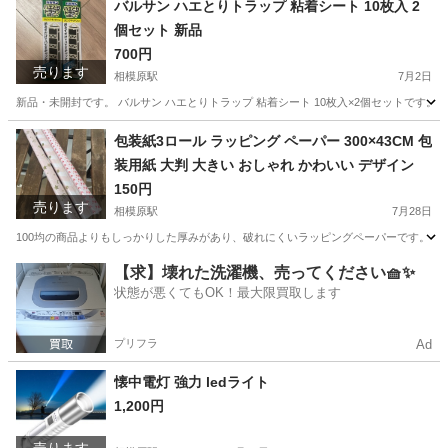
バルサン ハエとりトラップ 粘着シート 10枚入 2
個セット 新品
700円
売ります
相模原駅
7月2日
新品・未開封です。 バルサン ハエとりトラップ 粘着シート 10枚入×2個セットで
神奈川
相模原市
相模原駅
芳香剤、消臭剤
セット
包装紙3ロール ラッピング ペーパー 300×43CM 包
装用紙 大判 大きい おしゃれ かわいい デザイン
150円
売ります
相模原駅
7月28日
100均の商品よりもしっかりした厚みがあり、破れにくいラッピングペーパーです。 * 3ロール
神奈川
相模原市
相模原駅
ラッピング用品
【求】壊れた洗濯機、売ってください🧺✨
状態が悪くてもOK！最大限買取します
プリフラ
Ad
懐中電灯 強力 ledライト
1,200円