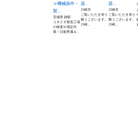
≫機械操作・
器...
器...
川崎市
川崎市
製...
ご覧いただき有り
ご覧いただき有り
茨城県 静駅
難うございます。
難うございます。
コネクタ製造工場
川崎...
川崎...
の検査や測定作
業！日勤専属＆...