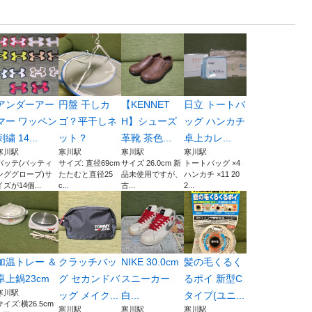
アンダーアー
円盤 干しカ
【KENNET
日立 トートバ
マー ワッペン
ゴ？平干しネ
H】シューズ
ッグ ハンカチ
刺繍 14...
ット？
革靴 茶色...
卓上カレ...
寒川駅
寒川駅
寒川駅
寒川駅
バッテ(バッティ
サイズ: 直径69cm
サイズ 26.0cm 新
トートバッグ ×4
ンググローブ)サ
たたむと直径25
品未使用ですが、
ハンカチ ×11 20
イズが14個...
c...
古...
2...
加温トレー ＆
クラッチバッ
NIKE 30.0cm
髪の毛くるく
卓上鍋23cm
グ セカンドバ
スニーカー
るポイ 新型C
寒川駅
ッグ メイク...
白...
タイプ(ユニ...
サイズ:横26.5cm
寒川駅
寒川駅
寒川駅