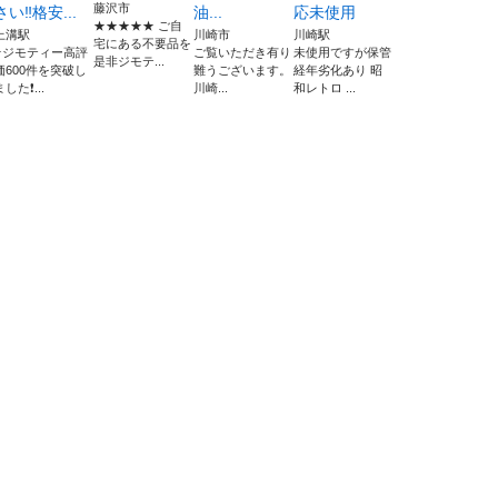
藤沢市
さい‼️格安...
油...
応未使用
★★★★★ ご自
上溝駅
川崎市
川崎駅
宅にある不要品を
⭐️ジモティー高評
ご覧いただき有り
未使用ですが保管
是非ジモテ...
価600件を突破し
難うございます。
経年劣化あり 昭
ました❗...
川崎...
和レトロ ...