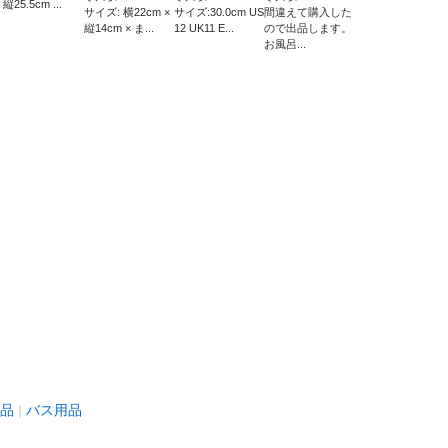
 縦25.5cm ...
サイズ: 横22cm ×
サイズ:30.0cm US
間違えて購入した
縦14cm × ま...
12 UK11 E...
ので出品します。
お風呂...
品
バス用品