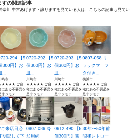
ますの関連記事
... 神奈川 中古あげます・譲りますを見ている人は、こちらの記事も見てい
0720-294 【5
0720-292 【5
0720-293 【5
0807-058 リ
個300円】お
個300円】お
個300円】お
ラックマ フ
皿...
皿...
皿...
タ付き...
川崎市
川崎市
川崎市
横浜市
★★★★★ ご自
★★★★★ ご自
★★★★★ ご自
★★★★★ ご自
宅にある不要品を
宅にある不要品を
宅にある不要品を
宅にある不要品を
是非ジモテ...
是非ジモテ...
是非ジモテ...
是非ジモテ...
❣️ご来店日必
0807-086 冷
0612-490 【5
30年〜50年前
ず明記して下
却用網
個300円】醤
昭和レトロ一