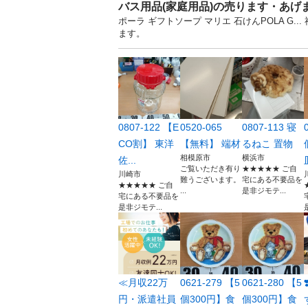
バス用品(家庭用品)の売ります・あげ
ポーラ ギフトソープ マリエ 石けんPOLA G
ます。
0807-122 【E
0520-065
0807-113 寝
CO割】 東洋
【無料】 端材
るねこ 置物
相模原市
横浜市
佐...
ご覧いただき有り
★★★★★ ご自
川崎市
難うございます。
宅にある不要品を
★★★★★ ご自
...
是非ジモテ...
宅にある不要品を
是非ジモテ...
≪月収22万
0621-279 【5
0621-280 【5
円・派遣社員
個300円】食
個300円】食