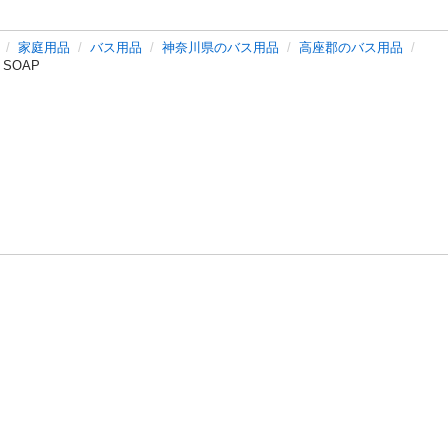
家庭用品
バス用品
神奈川県のバス用品
高座郡のバス用品
 SOAP
バシーポリシー
プライバシー・ステートメント
健全化に資する運用
プ
ご利用ガイド
フリーワードで探す
特定商取引法の表示
利用