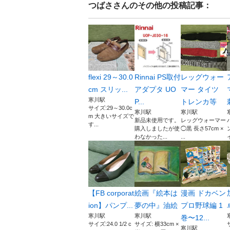
つばさ
さんのその他の投稿記事：
flexi 29～30.0
Rinnai PS取付
レッグウォー
cm スリッ...
アダプタ UO
マー タイツ
寒川駅
P...
トレンカ等
サイズ:29～30.0c
寒川駅
寒川駅
m 大きいサイズで
新品未使用です。
レッグウォーマー
す...
購入しましたが使
◯黒 長さ57cm ×
わなかった...
...
【FB corporat
絵画『絵本は
漫画 ドカベン
ion】パンプ...
夢の中』油絵
プロ野球編 1
寒川駅
寒川駅
巻〜12...
サイズ:24.0 1/2 c
サイズ: 横33cm ×
寒川駅