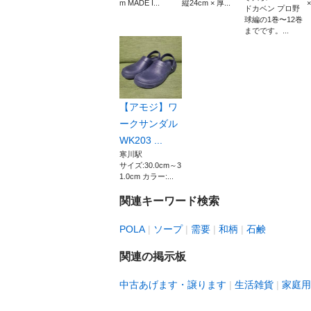
m MADE I...
縦24cm × 厚...
×
ドカベン プロ野
球編の1巻〜12巻
までです。...
【アモジ】ワ
ークサンダル
WK203 ...
寒川駅
サイズ:30.0cm～3
1.0cm カラー:...
関連キーワード検索
POLA
ソープ
需要
和柄
石鹸
関連の掲示板
中古あげます・譲ります
生活雑貨
家庭用