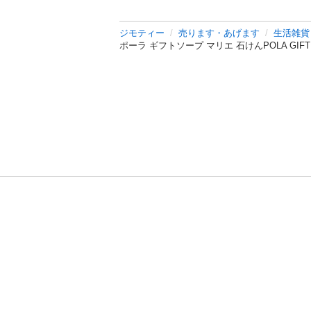
ジモティー
売ります・あげます
生活雑貨
ポーラ ギフトソープ マリエ 石けんPOLA GIFT
利用規約
プライ
運営会社
サイトマッ
© 2011-
2026
Jmty, Inc.