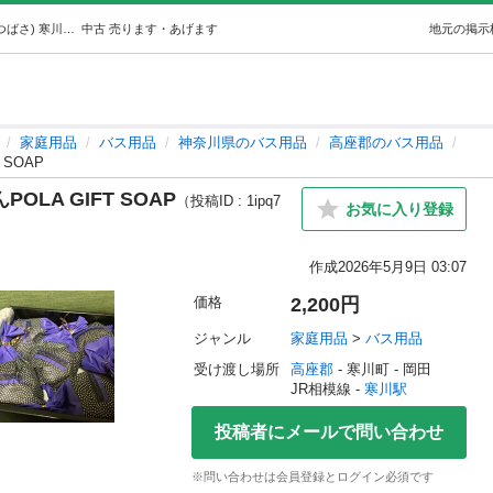
ポーラ ギフトソープ マリエ 石けんPOLA GIFT SOAP (つばさ) 寒川の家庭用品《バス用品》の中古あげます・譲ります｜ジモティーで不用品の処分
中古
売ります・あげます
地元の掲示
家庭用品
バス用品
神奈川県のバス用品
高座郡のバス用品
 SOAP
LA GIFT SOAP
（投稿ID : 1ipq7
お気に入り登録
作成
2026年5月9日 03:07
価格
2,200円
ジャンル
家庭用品
 > 
バス用品
受け渡し場所
高座郡
 - 寒川町
 - 岡田
JR相模線 - 
寒川駅
投稿者にメールで問い合わせ
※問い合わせは会員登録とログイン必須です