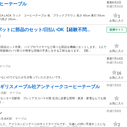
更新8月2日
コーヒーテーブル
作成7月31日
EA LACK ラック コーヒーテーブル 色 ブラックブラウン 高さ 45cm 奥行 55cm
1
さ 20cm...
お気に入り
ットに部品のセット/日払いOK【経験不問...
提携サイト
場
への部品セット作業。 パイプやワイヤーなど様々な部品を機械にセットします。 1人で
溶接後のバリ取りや簡単な溶接の手直しをする工程もあります。 【取...
お気に入り
更新7月14日
作成7月14日
テーブル
16
いないのでどなたか引き取っていただきたいです。
お気に入り
作成7月9日
イギリスメープル社アンティークコーヒーテーブル
ー北駅
テーブル
****************** センター北駅前 プレミアヨコハマ６階 生活に必要な照明・家具・家電なんでも揃
..
お気に入り
作成7月8日
ル
木長者町駅
テーブル
入した、アメリカンビンテージのサイドテーブルです。 引越しの伴い手放すことにな
2