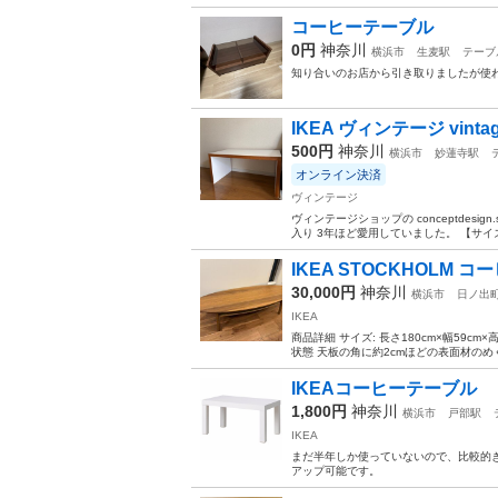
コーヒーテーブル
0円
神奈川
横浜市
生麦駅
テーブ
知り合いのお店から引き取りましたが使わない
IKEA ヴィンテージ vin
500円
神奈川
横浜市
妙蓮寺駅
オンライン決済
ヴィンテージ
ヴィンテージショップの conceptdesign
入り 3年ほど愛用していました。 【サイズ】 
IKEA STOCKHOLM
30,000円
神奈川
横浜市
日ノ出
IKEA
商品詳細 サイズ: 長さ180cm×幅59cm
状態 天板の角に約2cmほどの表面材のめ
IKEAコーヒーテーブル
1,800円
神奈川
横浜市
戸部駅
IKEA
まだ半年しか使っていないので、比較的きれい
アップ可能です。