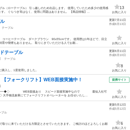
13
ブル（ローテーブル） 引っ越しのため出品します。 使用していたため多少の使用感
す。 ぐらつき等はなく、使用に問題はありません。 【商品情報】...
お気に入り
更新7月11日
ブル
作成6月13日
テーブル
ルド コーヒーテーブル ダークブラウン 90x55cmです。 使用歴は1年ほどで、目立
育や喫煙もありません。 取りにきていただける人でお願...
お気に入り
更新6月11日
サイドテーブル
作成6月10日
駅
テーブル
8
用に購入し、1度使用しました。
お気に入り
！【フォークリフト】WEB面接実施中！
提携サイト
場
━━━━━◆◇ WEB面接あり スピード面接実施中なので 最短入社可
 大手物流倉庫にてフォークリフトオペレーターを お任せいたし...
お気に入り
更新5月12日
作成5月12日
ーブル
6
自宅まで取りに来ていただける方限定とさせていただきます。 ご検討のほどよろしくお願
お気に入り