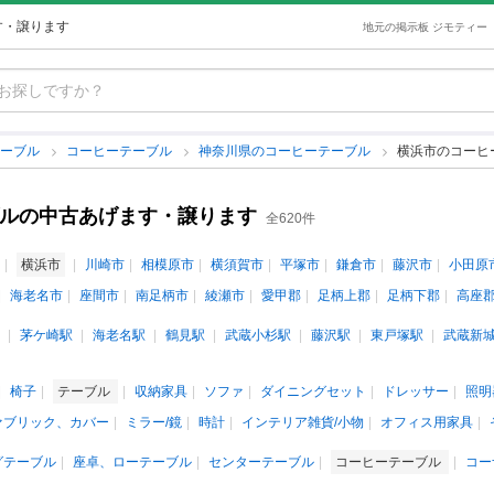
す・譲ります
地元の掲示板 ジモティー
テーブル
コーヒーテーブル
神奈川県のコーヒーテーブル
横浜市のコーヒ
ブルの中古あげます・譲ります
全620件
横浜市
川崎市
相模原市
横須賀市
平塚市
鎌倉市
藤沢市
小田原
海老名市
座間市
南足柄市
綾瀬市
愛甲郡
足柄上郡
足柄下郡
高座
茅ケ崎駅
海老名駅
鶴見駅
武蔵小杉駅
藤沢駅
東戸塚駅
武蔵新
椅子
テーブル
収納家具
ソファ
ダイニングセット
ドレッサー
照明
ァブリック、カバー
ミラー/鏡
時計
インテリア雑貨/小物
オフィス用家具
グテーブル
座卓、ローテーブル
センターテーブル
コーヒーテーブル
コー