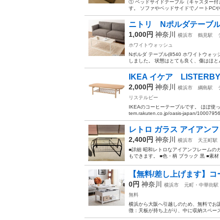
① ベッドサイドテーブル（キャスター付き）
す。 ソファやベッドサイドでノートPCや
ニトリ Nポルダテーブ
1,000円
神奈川
横浜市
鶴見駅
ホワイトウォッシュ
Nポルダ テーブル(8540 ホワイトウ
しました。 状態はとても良く、傷はほと
IKEA イケア LISTER
2,000円
神奈川
横浜市
綱島駅
リステルビー
IKEAのコーヒーテーブルです。 ほぼ使って
tem.rakuten.co.jp/oasis-japan/10007956/
レトロ ガラス アイアンフ
2,400円
神奈川
横浜市
天王町駅
■詳細 昭和レトロなアイアンフレームの
もできます。 ■色・柄 ブラック 黒 ■素材 
【無料/差し上げます】コーヒ
0円
神奈川
横浜市
元町・中華街駅
無料
横浜から大阪へ引越しのため、無料でお譲りし
徴：天板が持ち上がり、中に収納スペースあ