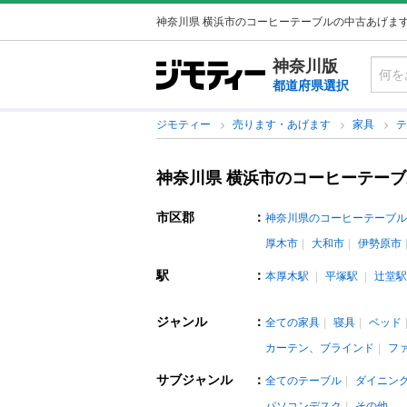
神奈川県 横浜市のコーヒーテーブルの中古あげま
神奈川版
都道府県選択
ジモティー
売ります・あげます
家具
神奈川県 横浜市のコーヒーテー
市区郡
：
神奈川県のコーヒーテーブル
厚木市
大和市
伊勢原市
駅
：
本厚木駅
平塚駅
辻堂駅
ジャンル
：
全ての家具
寝具
ベッド
カーテン、ブラインド
フ
サブジャンル
：
全てのテーブル
ダイニン
パソコンデスク
その他