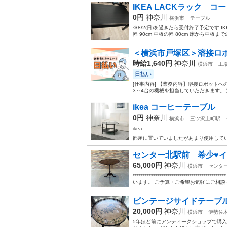
IKEA LACKラック 
0円
神奈川
横浜市
テーブル
※8/2(日)を過ぎたら受付終了予定です IK
幅 90cm 中板の幅 80cm 床から中板までの高
＜横浜市戸塚区＞溶接ロボ
時給1,640円
神奈川
横浜市
工
日払い
[仕事内容] 【業務内容】溶接ロボット
3～4台の機械を担当していただきます。 
ikea コーヒーテーブル
0円
神奈川
横浜市
三ツ沢上町駅
ikea
部屋に置いていましたがあまり使用して
センター北駅前 希少♥
65,000円
神奈川
横浜市
センタ
****************************
います。 ご予算・ご希望お気軽にご相談く.
ビンテージサイドテーブ
20,000円
神奈川
横浜市
伊勢佐
5年ほど前にアンティークショップで購