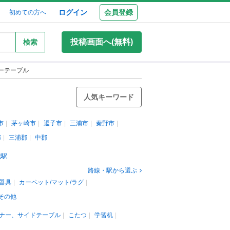
ログイン
会員登録
初めての方へ
投稿画面へ(無料)
検索
ーテーブル
人気キーワード
市
茅ヶ崎市
逗子市
三浦市
秦野市
郡
三浦郡
中郡
城駅
路線・駅から選ぶ
器具
カーペット/マット/ラグ
その他
ナー、サイドテーブル
こたつ
学習机