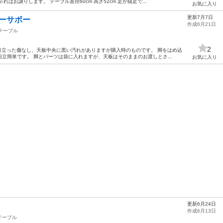
ばお譲りします。 テーブル直径60cm 高さ52cm 足が猫足で...
お気に入り
更新7月7日
リーサボー
作成6月21日
テーブル
2
目立った傷なし、天板中央に黒い汚れがありますが購入時のものです。 脚をはめ込
立簡単です。 脚とパーツは袋に入れますが、天板はそのままのお渡しとさ...
お気に入り
更新6月24日
作成6月13日
テーブル