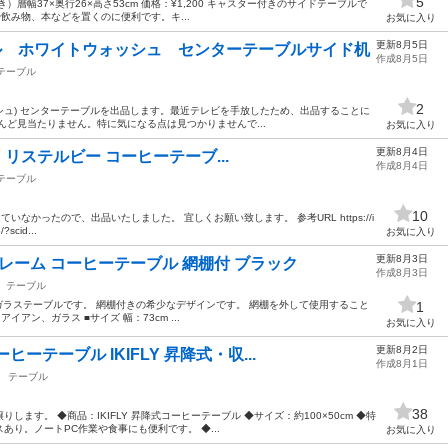
5
層幅37×奥行26×高さ53cm 価格：¥1,200 キャスター付きのサイドテーブルで
飲み物、本などを置くのに便利です。キ...
お気に入り
更新8月5日
ル ホワイトウォッシュ センターテーブルサイド机
作成8月5日
テーブル
2
ォッシュ) センターテーブルを出品します。最近テレビを手放したため、出品することに
んど見当たりません。特に気になる点は見つかりませんで...
お気に入り
更新8月4日
BY リステルビー コーヒーテーブ...
作成8月4日
テーブル
10
いなかったので、出品いたしました。 宜しくお願い致します。 参考URL https://i
?scid...
お気に入り
更新8月3日
レーム コーヒーテーブル 網棚付 ブラック
作成8月3日
テーブル
ガラステーブルです。 網棚付きの希少なデザインです。 網棚を外して使用すること
1
アイアン、ガラス ■サイズ 幅：73cm ...
お気に入り
更新8月2日
ーテーブル IKIFLY 昇降式・収...
作成8月1日
テーブル
38
ます。 ◆商品：IKIFLY 昇降式コーヒーテーブル ◆サイズ：約100×50cm ◆特
り。ノートPC作業や食事にも便利です。 ◆...
お気に入り