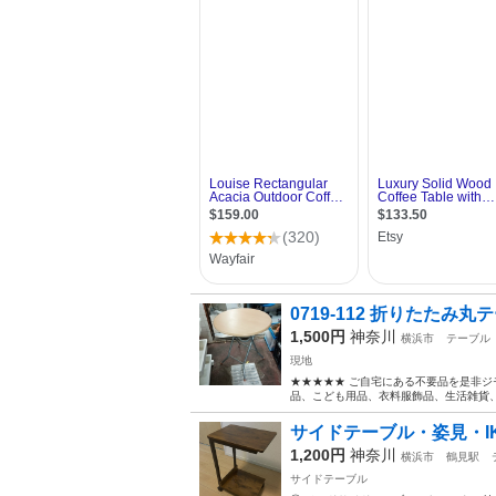
0719-112 折りたたみ丸
1,500円
神奈川
横浜市
テーブル
現地
★★★★★ ご自宅にある不要品を是非ジ
品、こども用品、衣料服飾品、生活雑貨、家
サイドテーブル・姿見・I
1,200円
神奈川
横浜市
鶴見駅
サイドテーブル