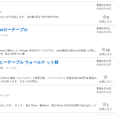
更新4月30日
作成4月29日
ル
ので出品します。 縦×横×高さ 500×850×340
9
お気に入り
更新5月4日
tageローテーブル
作成4月29日
テーブル
16
.storeで購入した Vintage IKEAのテーブルです。 artek製品を思わせる色遣いが気に
高さ:約46.5㎝ 幅...
お気に入り
更新4月27日
 コーヒーテーブル ウォールナ ット材
作成4月23日
町駅
テーブル
×高さ40cm 素材: ウォールナット材突き板、ペーパーコート 定価:約39,990円 ■ 商品の
くれがあります。ささくれが危な...
お気に入り
更新4月14日
作成4月14日
テーブル
1
です。 サイズ： 長さ70cm、幅40cm、高さ35cm 4月20日以降であればピック
お気に入り