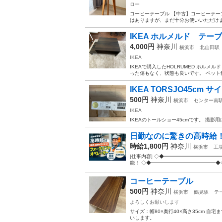
ロー
コーヒーテーブル 【中古】コーヒーテー
はありますが、まだ十分お使いいただけま
IKEA ホルメルド テー
4,000円
神奈川
横浜市
北山田駅
IKEA
IKEAで購入したHOLRUMED ホルメ
った傷もなく、状態も良いです。 ペット飼
IKEA TORSJO45cm 
500円
神奈川
横浜市
センター南
IKEA
IKEAのトールショー45cmです。 撮影
日勤なのに驚きの高時給
時給1,800円
神奈川
横浜市
工
[仕事内容] ◇◆━━━━━━━━
能！ ◇◆━━━━━━━━━━━━━◆◇
コーヒーテーブル
500円
神奈川
横浜市
鶴見駅
テ
よろしくお願いします
サイズ：幅80×奥行40×高さ35cm 
いします。