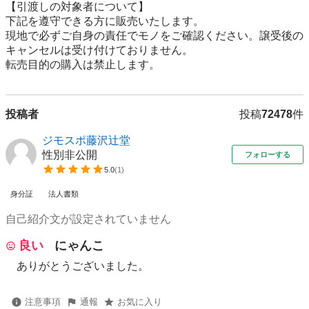
【引渡しの対象者について】

下記を遵守できる⽅に販売いたします。

現地で必ずご⾃⾝の責任でモノをご確認ください。譲受後の
キャンセルは受け付けておりません。

転売⽬的の購⼊は禁⽌します。
投稿者
投稿
72478
件
ジモスポ藤沢辻堂
性別非公開
フォローする
5.0
(
1
)
身分証
法人書類
自己紹介文が設定されていません
良い
にゃんこ
ありがとうございました。
注意事項
通報
お気に入り