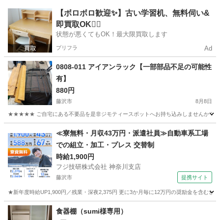
神奈川
横浜市
磯子駅
椅子
折りたたみ
【ボロボロ歓迎✨】古い学習机、無料伺い&
即買取OK🙆‍♀️
状態が悪くてもOK！最大限買取します
プリフラ
Ad
0808-011 アイアンラック【一部部品不足の可能性
有】
880円
藤沢市
8月8日
★★★★★ ご自宅にある不要品を是非ジモティースポットへお持ち込みしませんか？ 家
神奈川
藤沢市
収納家具
アイアン
≪寮無料・月収43万円・派遣社員≫自動車系工場
での組立・加工・プレス 交替制
時給1,900円
フジ技研株式会社 神奈川支店
藤沢市
提携サイト
★新年度時給UP1,900円／残業・深夜2,375円 更に3か月毎に12万円の奨励金を含む
神奈川
藤沢市
その他
食器棚（sumi様専用）