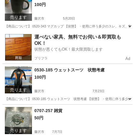
100円
売ります
藤沢市
5月20日
【商品について】 0520-343 マグカップ 【状態】 ・使用に伴う多少のスレ、キズ、
神奈川
藤沢市
生活雑貨
リユース
運べない家具、無料でお伺い＆即買取も
OK！
状態が悪くてもOK！最大限買取します
プリフラ
Ad
0530-185 ウェットスーツ 状態考慮
100円
売ります
藤沢市
7月23日
【商品について】 0530-185 ウェットスーツ 状態考慮 【状態】 ・使用に伴う多
神奈川
藤沢市
マリンスポーツ
リユース
0707-257 雑貨
50円
売ります
藤沢市
7月7日