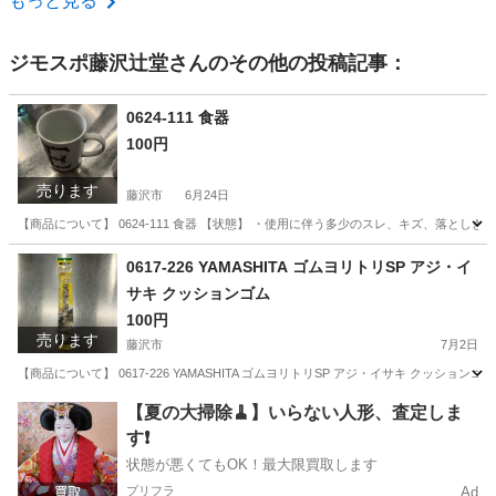
もっと見る
ジモスポ藤沢辻堂
さんのその他の投稿記事：
0624-111 食器
100円
売ります
藤沢市
6月24日
【商品について】 0624-111 食器 【状態】 ・使用に伴う多少のスレ、キズ、落とし
神奈川
藤沢市
食器
リユース
0617-226 YAMASHITA ゴムヨリトリSP アジ・イ
サキ クッションゴム
100円
売ります
藤沢市
7月2日
【商品について】 0617-226 YAMASHITA ゴムヨリトリSP アジ・イサキ クッ
神奈川
藤沢市
その他
イサキ
【夏の大掃除🧹】いらない人形、査定しま
す❗️
状態が悪くてもOK！最大限買取します
プリフラ
Ad