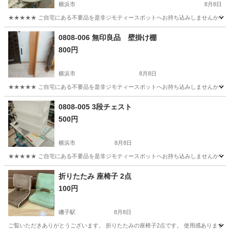
横浜市
8月8日
★★★★★ ご自宅にある不要品を是非ジモティースポットへお持ち込みしませんか？ 家
神奈川
横浜市
照明器具
HITACHI
0808-006 無印良品 壁掛け棚
800円
横浜市
8月8日
★★★★★ ご自宅にある不要品を是非ジモティースポットへお持ち込みしませんか？ 家
神奈川
横浜市
収納家具
現地
0808-005 3段チェスト
500円
横浜市
8月8日
★★★★★ ご自宅にある不要品を是非ジモティースポットへお持ち込みしませんか？ 家
神奈川
横浜市
収納家具
チェスト
折りたたみ 座椅子 2点
100円
磯子駅
8月8日
ご覧いただきありがとうございます。 折りたたみの座椅子2点です。 使用感あります