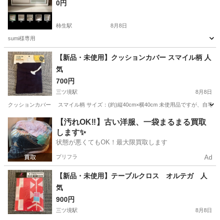
0円
柿生駅
8月8日
sumi様専用
神奈川
川崎市
柿生駅
収納家具
【新品・未使用】クッションカバー スマイル柄 人
気
700円
三ツ境駅
8月8日
クッションカバー スマイル柄 サイズ：(約)縦40cm×横40cm 未使用品ですが、自宅保管品
神奈川
横浜市
三ツ境駅
インテリア雑貨/小物
スマイル
【汚れOK‼️】古い洋服、一袋まるまる買取
します✨
状態が悪くてもOK！最大限買取します
プリフラ
Ad
【新品・未使用】テーブルクロス オルテガ 人
気
900円
三ツ境駅
8月8日