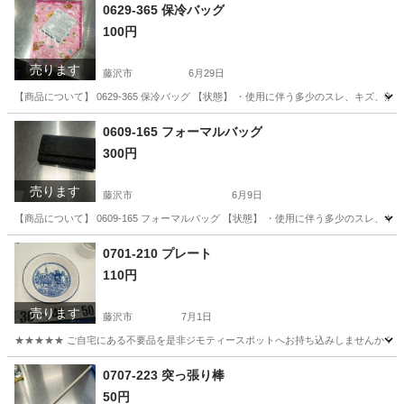
神奈川
藤沢市
キッチン家電
ツインバード
0629-365 保冷バッグ
100円
売ります
藤沢市
6月29日
【商品について】 0629-365 保冷バッグ 【状態】 ・使用に伴う多少のスレ、キズ、
神奈川
藤沢市
インテリア雑貨/小物
リユース
0609-165 フォーマルバッグ
300円
売ります
藤沢市
6月9日
【商品について】 0609-165 フォーマルバッグ 【状態】 ・使用に伴う多少のスレ
神奈川
藤沢市
バッグ
リユース
0701-210 プレート
110円
売ります
藤沢市
7月1日
★★★★★ ご自宅にある不要品を是非ジモティースポットへお持ち込みしませんか？ 家
神奈川
藤沢市
食器
現地
0707-223 突っ張り棒
50円