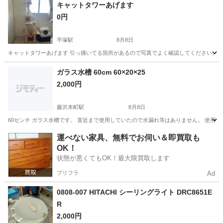
キャットタワーあげます
0円
平塚駅
8月8日
キャットタワーあげます 引っ掻いてる箇所があるので写真でよく確認してください。 高
神奈川
平塚市
平塚駅
家具
ガラス水槽 60cm 60×20×25
2,000円
藤沢本町駅
8月8日
60センチ ガラス水槽です。 直近まで使用していたので水漏れ等はありません。 使用に伴う細
神奈川
藤沢市
藤沢本町駅
家具
水槽
運べない家具、無料でお伺い＆即買取も
OK！
状態が悪くてもOK！最大限買取します
プリフラ
Ad
0808-007 HITACHI シーリングライト DRC8651E
R
2,000円