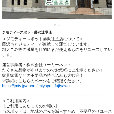
ジモティースポット藤沢辻堂店
＜ジモティースポット藤沢辻堂店について＞

藤沢市とジモティーが連携して運営しています。

粗⼤ごみ等の減量を⽬的にまだ使えるものをリユースしてい
ます。

運営事業者：株式会社ユーミーネット

たくさん品物がありますのでお気軽にご来場ください！

家具家電などの不要品の持ち込みも大歓迎！

https://jmty.jp/about/jmtyspot_fujisawa
＝＝＝＝＝＝＝＝＝＝＝＝＝＝＝＝＝＝＝＝＝＝＝＝＝＝

＜ご利用案内＞

【ご利用にあたってのお願い】

当スポットは、地域のごみを減らすため、不要品のリユース