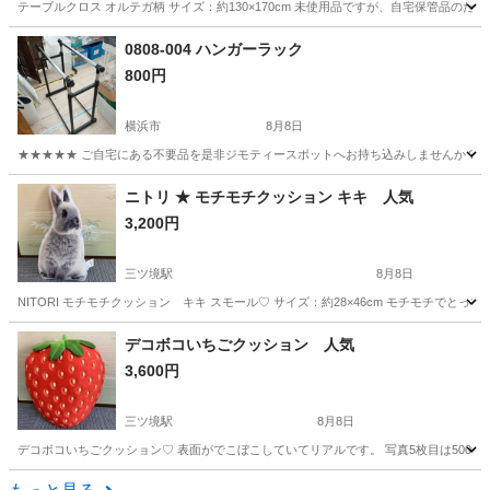
テーブルクロス オルテガ柄 サイズ：約130×170cm 未使用品ですが、自宅保管品のため気
神奈川
横浜市
三ツ境駅
テーブル
テーブルクロス
0808-004 ハンガーラック
800円
横浜市
8月8日
★★★★★ ご自宅にある不要品を是非ジモティースポットへお持ち込みしませんか？ 家
神奈川
横浜市
収納家具
ニトリ ★ モチモチクッション キキ 人気
3,200円
三ツ境駅
8月8日
NITORI モチモチクッション キキ スモール♡ サイズ：約28×46cm モチモチでとっても
神奈川
横浜市
三ツ境駅
インテリア雑貨/小物
デコボコいちごクッション 人気
3,600円
モチモチクッション
三ツ境駅
8月8日
デコボコいちごクッション♡ 表面がでこぼこしていてリアルです。 写真5枚目は500ml
神奈川
横浜市
三ツ境駅
インテリア雑貨/小物
いちご