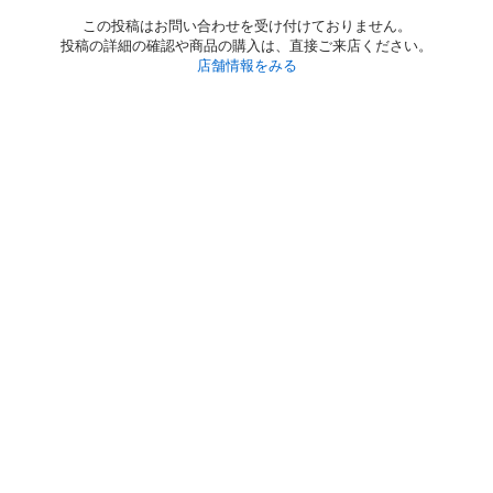
この投稿はお問い合わせを受け付けておりません。
投稿の詳細の確認や商品の購入は、直接ご来店ください。
店舗情報をみる
初めての方へ
利用規約
プライバシーポリシー
プライバシー・ステートメント
健全化に資する運用方針
お問い合わせ
運営会社
サイトマップ
ご利用ガイド
フリーワードで探す
PC版で表示
都道府県選択
特定商取引法の表示
利用者情報の外部送信について
© 2011-
2026
Jmty, Inc.