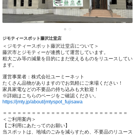
ジモティースポット藤沢辻堂店
＜ジモティースポット藤沢辻堂店について＞

藤沢市とジモティーが連携して運営しています。

粗⼤ごみ等の減量を⽬的にまだ使えるものをリユースしてい
ます。

運営事業者：株式会社ユーミーネット

たくさん品物がありますのでお気軽にご来場ください！

家具家電などの不要品の持ち込みも大歓迎！

https://jmty.jp/about/jmtyspot_fujisawa
＝＝＝＝＝＝＝＝＝＝＝＝＝＝＝＝＝＝＝＝＝＝＝＝＝＝

＜ご利用案内＞

【ご利用にあたってのお願い】

当スポットは、地域のごみを減らすため、不要品のリユース