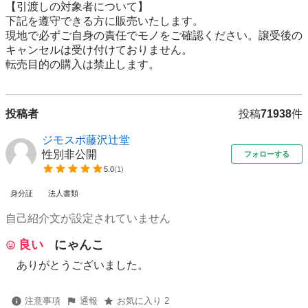
【引渡しの対象者について】

下記を遵守できる⽅に販売いたします。

現地で必ずご⾃⾝の責任でモノをご確認ください。譲受後の
キャンセルは受け付けておりません。

転売⽬的の購⼊は禁⽌します。
投稿者
投稿
71938
件
ジモスポ藤沢辻堂
性別非公開
フォローする
5.0
(
1
)
身分証
法人書類
自己紹介文が設定されていません
良い
にゃんこ
ありがとうございました。
注意事項
通報
お気に入り 2