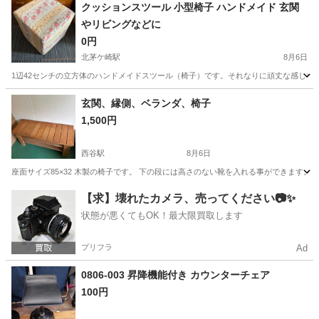
クッションスツール 小型椅子 ハンドメイド 玄関
やリビングなどに
0円
北茅ケ崎駅
8月6日
1辺42センチの立方体のハンドメイドスツール（椅子）です。それなりに頑丈な感じで
神奈川
茅ヶ崎市
北茅ケ崎駅
椅子
玄関、縁側、ベランダ、椅子
1,500円
西谷駅
8月6日
座面サイズ85×32 木製の椅子です。 下の段には高さのない靴を入れる事ができます。
神奈川
横浜市
西谷駅
椅子
【求】壊れたカメラ、売ってください📷✨
状態が悪くてもOK！最大限買取します
プリフラ
Ad
0806-003 昇降機能付き カウンターチェア
100円