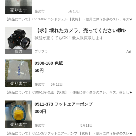
売ります
藤沢市
5月13日
【商品について】 0513-082 ハンドジェル 【状態】 ・使用に伴う多少のスレ、キズ
神奈川
藤沢市
その他
リユース
【求】壊れたカメラ、売ってください📷✨
状態が悪くてもOK！最大限買取します
プリフラ
Ad
0308-169 色紙
50円
売ります
藤沢市
5月12日
【商品について】 0308-169 色紙 【状態】 ・使用に伴う多少のスレ、キズ、落とし
神奈川
藤沢市
生活雑貨
リユース
0511-373 フットエアーポンプ
300円
売ります
藤沢市
5月11日
【商品について】 0511-373 フットエアーポンプ 【状態】 ・使用に伴う多少のス