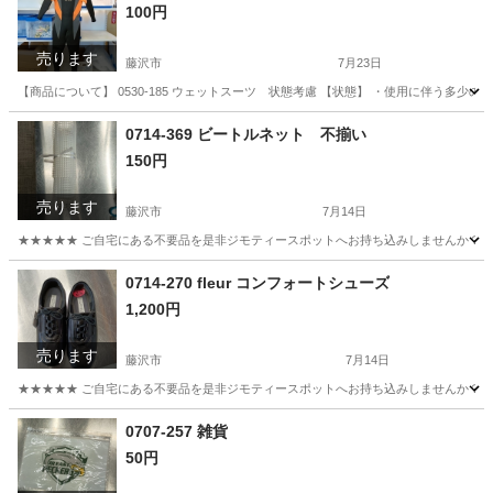
100円
売ります
藤沢市
7月23日
【商品について】 0530-185 ウェットスーツ 状態考慮 【状態】 ・使用に伴う多
神奈川
藤沢市
マリンスポーツ
リユース
0714-369 ビートルネット 不揃い
150円
売ります
藤沢市
7月14日
★★★★★ ご自宅にある不要品を是非ジモティースポットへお持ち込みしませんか？ 家
神奈川
藤沢市
その他
現地
0714-270 fleur コンフォートシューズ
1,200円
売ります
藤沢市
7月14日
★★★★★ ご自宅にある不要品を是非ジモティースポットへお持ち込みしませんか？ 家
神奈川
藤沢市
靴
現地
0707-257 雑貨
50円