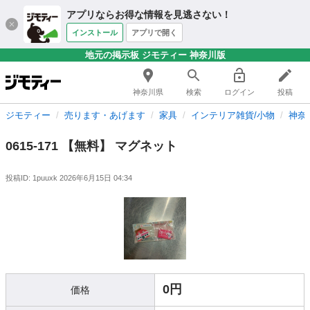
アプリならお得な情報を見逃さない！
インストール
アプリで開く
地元の掲示板 ジモティー 神奈川版
神奈川県
検索
ログイン
投稿
ジモティー
売ります・あげます
家具
インテリア雑貨/小物
神奈
0615-171 【無料】 マグネット
投稿ID: 1puuxk
2026年6月15日 04:34
0円
価格