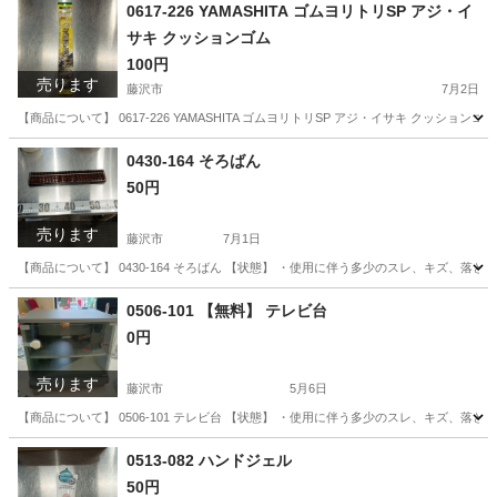
0617-226 YAMASHITA ゴムヨリトリSP アジ・イ
サキ クッションゴム
100円
売ります
藤沢市
7月2日
【商品について】 0617-226 YAMASHITA ゴムヨリトリSP アジ・イサキ クッ
神奈川
藤沢市
その他
イサキ
0430-164 そろばん
50円
売ります
藤沢市
7月1日
【商品について】 0430-164 そろばん 【状態】 ・使用に伴う多少のスレ、キズ、落
神奈川
藤沢市
生活雑貨
0506-101 【無料】 テレビ台
0円
売ります
藤沢市
5月6日
【商品について】 0506-101 テレビ台 【状態】 ・使用に伴う多少のスレ、キズ、落
神奈川
藤沢市
家具
リユース
0513-082 ハンドジェル
50円