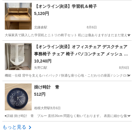
神奈川
横浜市
菊名駅
ベッド
セミダブルベッドフレーム
【オンライン決済】学習机＆椅子
5,120円
北鎌倉駅
8月6日
大塚家具で購入した学習机とニトリの椅子セット 机には傷ありますがまだまだ使えると
神奈川
鎌倉市
北鎌倉駅
テーブル
【オンライン決済】オフィスチェア デスクチェア
事務椅子 チェア 椅子 パソコンチェア メッシュ ハ
イバック 肘なし ロッキング おしゃれ テレワーク
10,240円
シンプル ゲーミング コンパクト 白 イトーキ サリ
矢野口駅
8月6日
ダ ITOKI SALIDA
機能・仕様 背中を支えるハイバック / 快適な座り心地・こだわりの座面 / シンクロロッキング / ナ
神奈川
川崎市
矢野口駅
椅子
掛け時計 青
512円
相模大野駅
8月6日
◾️詳細 掛け時計 青 ブルー 直径26cm 問題なく動いております。 表面に細かな傷
神奈川
相模原市
相模大野駅
時計
もっと見る