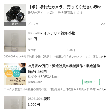
神奈川
厚木市
インテリア雑貨/小物
現地
【求】壊れたカメラ、売ってください📷✨
状態が悪くてもOK！最大限買取します
プリフラ
Ad
0806-007 インテリア雑貨/小物
800円
厚木市
8月6日
0806-007 インテリア雑貨/小物 【状態】 ・使用に伴う多少のスレ、キズ、落とし
神奈川
厚木市
インテリア雑貨/小物
現地
≪月収22万円・派遣社員≫機械操作・製造補助
時給1,250円
株式会社BREXA Next
茨城県 静駅
提携サイト
コネクタ製造工場の検査や測定作業！日勤専属＆土日祝休み＆年間休日128日★クリーン
茨城
常陸大宮市
静駅
その他
0806-004 花瓶
1,000円