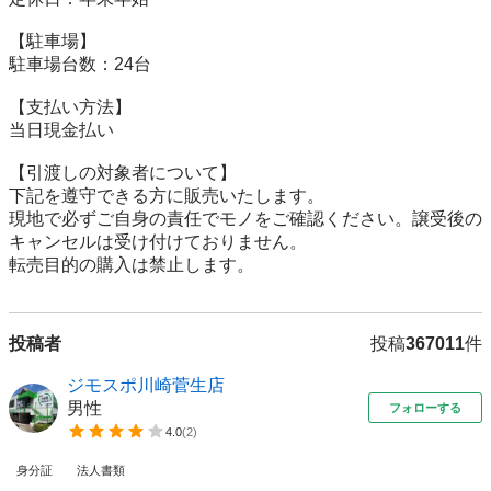
【駐⾞場】

駐車場台数：24台

【⽀払い⽅法】

当日現金払い

【引渡しの対象者について】

下記を遵守できる⽅に販売いたします。

現地で必ずご⾃⾝の責任でモノをご確認ください。譲受後の
キャンセルは受け付けておりません。

転売⽬的の購⼊は禁⽌します。
投稿者
投稿
367011
件
ジモスポ川崎菅生店
男性
フォローする
4.0
(
2
)
身分証
法人書類