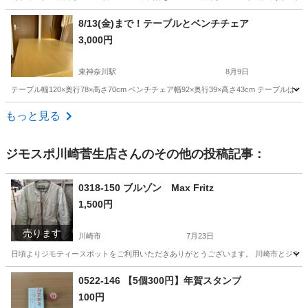
神奈川
海老名市
海老名駅
ソファ
8/13(金)まで！テーブルとベンチチェア
3,000円
東神奈川駅
8月9日
テーブル幅120×奥行78×高さ70cm ベンチチェア幅92×奥行39×高さ43cm テー
神奈川
横浜市
東神奈川駅
テーブル
もっと見る
ジモスポ川崎菅生店
さんのその他の投稿記事：
0318-150 ブルゾン Max Fritz
1,500円
売ります
川崎市
7月23日
日頃よりジモティースポットをご利用いただきありがとうございます。 川崎市とジモティ
神奈川
川崎市
服/ファッション
リユース
0522-146 【5個300円】年賀スタンプ
100円