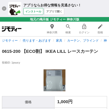
アプリならお得な情報を見逃さない！
インストール
アプリで開く
地元の掲示板 ジモティー 神奈川版
神奈川県
検索
ログイン
投稿
ジモティー
売ります・あげます
家具
カーテン、ブラインド
神
0615-200 【ECO割】 IKEA LILL レースカーテン
投稿ID: 1puucy
1,000円
価格