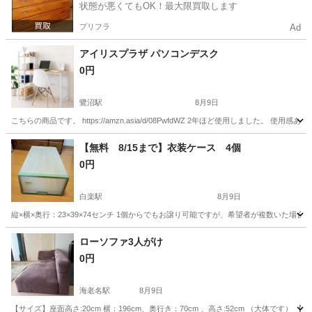
状態が悪くてもOK！最大限買取します
プリフラ
Ad
アイリスプラザ パソコンデスク
0円
鷺沼駅
8月9日
こちらの商品です。 https://amzn.asia/d/08PwfdWZ 2年ほど使用しました。
神奈川
川崎市
鷺沼駅
テーブル
【無料 8/15まで】衣装ケース 4個
0円
白楽駅
8月9日
縦×横×奥行：23×39×74センチ 1個からでもお譲り可能ですが、希望者が複数いた
神奈川
横浜市
白楽駅
収納家具
ケース
ローソファ3人がけ
0円
海老名駅
8月9日
【サイズ】座面高さ:20cm 横：196cm、奥行き：70cm 、高さ:52cm （大体で