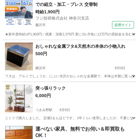
での組立・加工・プレス 交替制
時給1,900円
フジ技研株式会社 神奈川支店
藤沢市
提携サイト
★新年度時給UP1,900円／残業・深夜2,375円 更に3か月毎に12万円の奨励金を含む
神奈川
藤沢市
その他
おしゃれな金属フタ&天然木の本体の小物入れ
500円
横浜市
8月9日
フタは、アルミでしょうか、にぶい光沢がおしゃれな金属製で、本体は木製に黒っぽい塗装がさ
神奈川
横浜市
インテリア雑貨/小物
天然
突っ張りラック
6,000円
つきみ野駅
8月9日
ニトリで購入しました。 定価2まんほどです。 1年くらい使用しましたが、不要になり
神奈川
大和市
つきみ野駅
収納家具
運べない家具、無料でお伺い＆即買取も
OK！