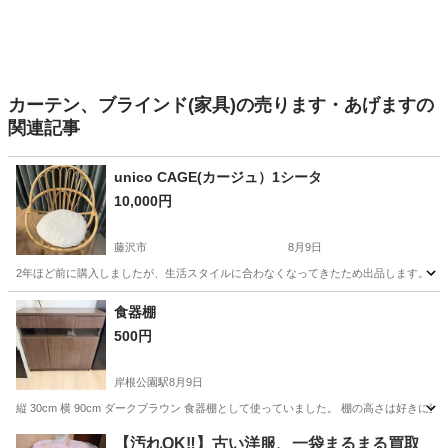
カーテン、ブラインド(家具)の売ります・あげますの
関連記事
unico CAGE(カージュ）1シータ
10,000円
藤沢市
8月9日
2年ほど前に購入しましたが、生活スタイルに合わなくなってきたため出品します。 目
神奈川
藤沢市
ソファ
unico
食器棚
500円
岸根公園駅
8月9日
縦 30cm 横 90cm ダークブラウン 食器棚として使っていました。 棚の高さは好き
神奈川
横浜市
岸根公園駅
収納家具
食器棚
【汚れOK‼️】古い洋服、一袋まるまる買取