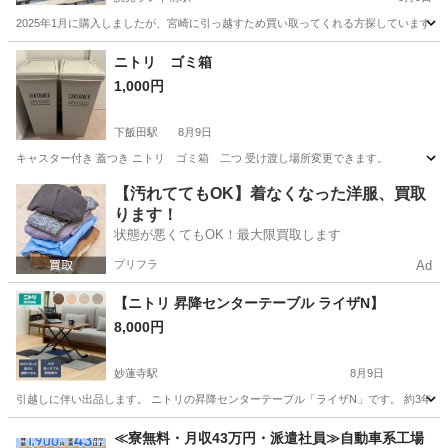
2025年1月に購入しましたが、宮崎に引っ越すため買い取ってくれる方探しています
神奈川
川崎市
読売ランド前駅
ベッド
セミダブル
ニトリ ゴミ箱
1,000円
下飯田駅
8月9日
キャスター付き 蓋つき ニトリ ゴミ箱 二つ 受け渡し場所変更できます。
神奈川
横浜市
下飯田駅
インテリア雑貨/小物
【汚れててもOK】着なくなった洋服、買取
ります！
状態が悪くてもOK！最大限買取します
プリフラ
Ad
【ニトリ 昇降センターテーブル ライザN】
8,000円
妙蓮寺駅
8月9日
引越しに伴い出品します。 ニトリの昇降センターテーブル「ライザN」です。 約3年間
神奈川
横浜市
妙蓮寺駅
テーブル
≪寮無料・月収43万円・派遣社員≫自動車系工場