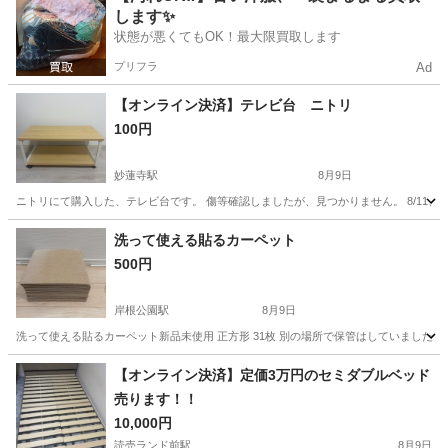
します✨
状態が悪くてもOK！最大限買取します
プリフラ
Ad
【オンライン決済】テレビ台 ニトリ
100円
妙蓮寺駅
8月9日
ニトリにて購入した、テレビ台です。 傷等確認しましたが、見つかりません。 8/11、8/
神奈川
横浜市
妙蓮寺駅
収納家具
洗って使える貼るカーペット
500円
岸根公園駅
8月9日
洗って使える貼るカーペット新品未使用 正方形 31枚 別の場所で保管はしていました
神奈川
横浜市
岸根公園駅
カーペット/マット/ラグ
【オンライン決済】定価3万円のセミダブルベッド
売ります！！
10,000円
読売ランド前駅
8月9日