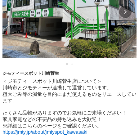
ジモティースポット川崎菅生
＜ジモティースポット川崎菅生店について＞

川崎市とジモティーが連携して運営しています。

粗⼤ごみ等の減量を⽬的にまだ使えるものをリユースしてい
ます。

たくさん品物がありますのでお気軽にご来場ください！

家具家電などの不要品の持ち込みも大歓迎！

https://jmty.jp/about/jmtyspot_kawasaki