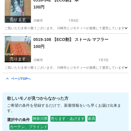
0518-342 【ECO割】 本
100円
売ります
川崎市
7月6日
ご覧いただき有り難うございます。 川崎市とジモティーが連携して運営しています。 粗
神奈川
川崎市
ビジネス、経済
リユース
0519-108 【ECO割】 ストール マフラー
100円
売ります
川崎市
7月7日
ご覧いただき有り難うございます。 川崎市とジモティーが連携して運営しています。 粗
神奈川
川崎市
小物
リユース
ページTOPへ
欲しいモノが見つからなかった方
ご希望の条件を登録するだけで、新着情報をいち早くお届け出来ま
す。
神奈川県
売ります・あげます
家具
選択中の条件
カーテン、ブラインド