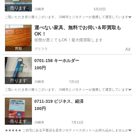
売ります
川崎市
5月22日
ご覧いただき有り難うございます。 川崎市とジモティーが連携して運営しています。 粗
神奈川
川崎市
年中行事用品
リユース
運べない家具、無料でお伺い＆即買取も
OK！
状態が悪くてもOK！最大限買取します
プリフラ
Ad
0701-158 キーホルダー
100円
売ります
川崎市
7月1日
ご覧いただき有り難うございます。 川崎市とジモティーが連携して運営しています。 粗
神奈川
川崎市
インテリア雑貨/小物
リユース
0711-319 ビジネス、経済
100円
売ります
川崎市
7月11日
★★★★★ ご自宅にある不要品を是非ジモティースポットへお持ち込みしませんか？ 家