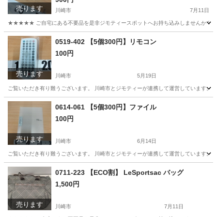
売ります
川崎市
7月11日
★★★★★ ご自宅にある不要品を是非ジモティースポットへお持ち込みしませんか？ 家
神奈川
川崎市
その他
現地
0519-402 【5個300円】リモコン
100円
売ります
川崎市
5月19日
ご覧いただき有り難うございます。 川崎市とジモティーが連携して運営しています。 粗
神奈川
川崎市
テレビ
リユース
0614-061 【5個300円】ファイル
100円
売ります
川崎市
6月14日
ご覧いただき有り難うございます。 川崎市とジモティーが連携して運営しています。 粗
神奈川
川崎市
その他
リユース
0711-223 【ECO割】 LeSportsac バッグ
1,500円
売ります
川崎市
7月11日