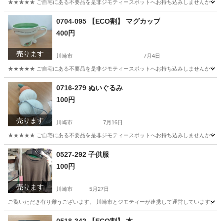
★★★★★ ご自宅にある不要品を是非ジモティースポットへお持ち込みしませんか？ 家
神奈川
川崎市
バッグ
LeSportsac
0704-095 【ECO割】 マグカップ
400円
売ります
川崎市
7月4日
★★★★★ ご自宅にある不要品を是非ジモティースポットへお持ち込みしませんか？ 家
神奈川
川崎市
食器
マグカップ
0716-279 ぬいぐるみ
100円
売ります
川崎市
7月16日
★★★★★ ご自宅にある不要品を是非ジモティースポットへお持ち込みしませんか？ 家
神奈川
川崎市
おもちゃ
現地
0527-292 子供服
100円
売ります
川崎市
5月27日
ご覧いただき有り難うございます。 川崎市とジモティーが連携して運営しています。 粗
神奈川
川崎市
キッズ用品
リユース