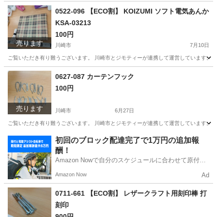
神奈川
川崎市
ビジネス、経済
現地
0522-096 【ECO割】 KOIZUMI ソフト電気あんか
KSA-03213
100円
売ります
川崎市
7月10日
ご覧いただき有り難うございます。 川崎市とジモティーが連携して運営しています。 粗
神奈川
川崎市
季節、空調家電
リユース
0627-087 カーテンフック
100円
売ります
川崎市
6月27日
ご覧いただき有り難うございます。 川崎市とジモティーが連携して運営しています。 粗
神奈川
川崎市
カーテン、ブラインド
リユース
初回のブロック配達完了で1万円の追加報
酬！
Amazon Nowで自分のスケジュールに合わせて原付や
電動アシスト自転車で配達し、報酬を獲得しましょ
Amazon Now
Ad
う！
0711-661 【ECO割】 レザークラフト用刻印棒 打
刻印
900円