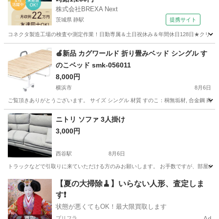
株式会社BREXA Next
茨城県 静駅
提携サイト
コネクタ製造工場の検査や測定作業！日勤専属＆土日祝休み＆年間休日128日★クリーン
茨城
常陸大宮市
静駅
その他
🍎新品 カグワールド 折り畳みベッド シングル す
のこベッド smk-056011
8,000円
横浜市
8月6日
ご覧頂きありがとうございます。 サイズ シングル 材質 すのこ：桐無垢材, 合金鋼 商品の寸法
神奈川
横浜市
ベッド
ニトリ ソファ 3人掛け
3,000円
西谷駅
8月6日
トラックなどで引取りに来ていただける方のみお願いします。 お手数ですが、部屋の中から持
神奈川
横浜市
西谷駅
ソファ
ニトリ
【夏の大掃除🧹】いらない人形、査定しま
す❗️
状態が悪くてもOK！最大限買取します
プリフラ
Ad