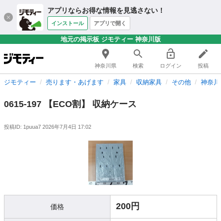
アプリならお得な情報を見逃さない！
インストール
アプリで開く
地元の掲示板 ジモティー 神奈川版
神奈川県
検索
ログイン
投稿
ジモティー
売ります・あげます
家具
収納家具
その他
神奈川
0615-197 【ECO割】 収納ケース
投稿ID: 1puua7
2026年7月4日 17:02
200円
価格