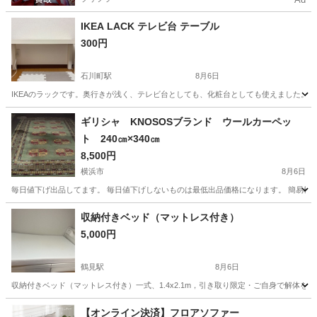
IKEA LACK テレビ台 テーブル
300円
石川町駅
8月6日
IKEAのラックです。奥行きが浅く、テレビ台としても、化粧台としても使えました。 本
神奈川
横浜市
石川町駅
収納家具
ギリシャ KNOSOSブランド ウールカーペッ
ト 240㎝×340㎝
8,500円
横浜市
8月6日
毎日値下げ出品してます。 毎日値下げしないものは最低出品価格になります。 簡易検
神奈川
横浜市
カーペット/マット/ラグ
収納付きベッド（マットレス付き）
5,000円
鶴見駅
8月6日
収納付きベッド（マットレス付き）一式、1.4x2.1m，引き取り限定・ご自身で解体をお
神奈川
横浜市
鶴見駅
ベッド
一式
【オンライン決済】フロアソファー