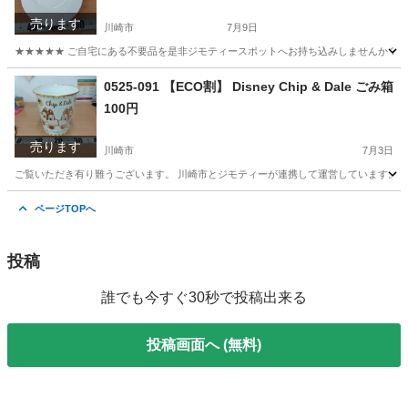
売ります
川崎市
7月9日
★★★★★ ご自宅にある不要品を是非ジモティースポットへお持ち込みしませんか？ 家
神奈川
川崎市
食器
現地
0525-091 【ECO割】 Disney Chip & Dale ごみ箱
100円
売ります
川崎市
7月3日
ご覧いただき有り難うございます。 川崎市とジモティーが連携して運営しています。 粗
神奈川
川崎市
インテリア雑貨/小物
リユース
ページTOPへ
投稿
誰でも今すぐ30秒で投稿出来る
投稿画面へ (無料)