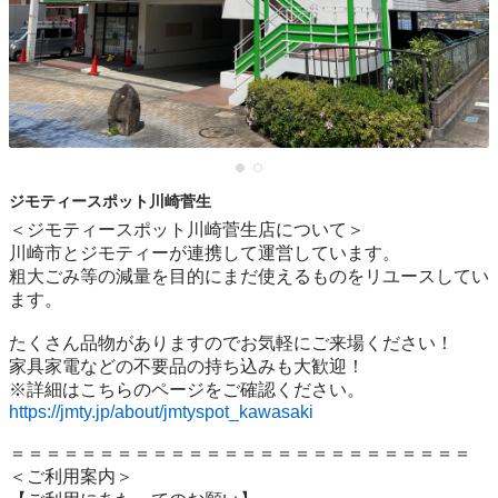
ジモティースポット川崎菅生
＜ジモティースポット川崎菅生店について＞

川崎市とジモティーが連携して運営しています。

粗⼤ごみ等の減量を⽬的にまだ使えるものをリユースしてい
ます。

たくさん品物がありますのでお気軽にご来場ください！

家具家電などの不要品の持ち込みも大歓迎！

https://jmty.jp/about/jmtyspot_kawasaki
＝＝＝＝＝＝＝＝＝＝＝＝＝＝＝＝＝＝＝＝＝＝＝＝＝＝

＜ご利用案内＞
