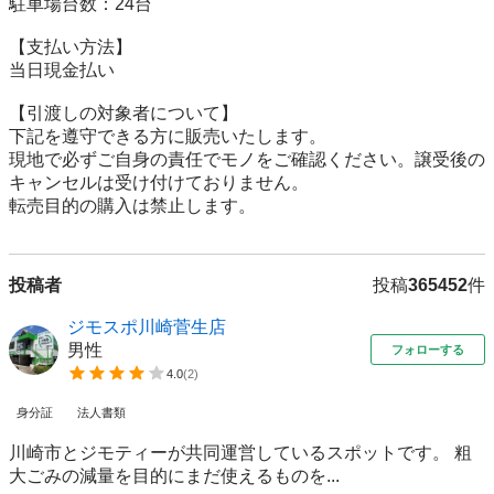
駐車場台数：24台

【⽀払い⽅法】

当日現金払い

【引渡しの対象者について】

下記を遵守できる⽅に販売いたします。

現地で必ずご⾃⾝の責任でモノをご確認ください。譲受後の
キャンセルは受け付けておりません。

転売⽬的の購⼊は禁⽌します。
投稿者
投稿
365452
件
ジモスポ川崎菅生店
男性
フォローする
4.0
(
2
)
身分証
法人書類
川崎市とジモティーが共同運営しているスポットです。 粗
⼤ごみの減量を⽬的にまだ使えるものを...