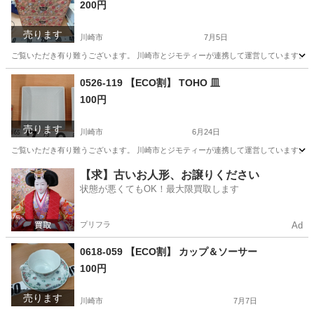
200円
売ります
川崎市
7月5日
ご覧いただき有り難うございます。 川崎市とジモティーが連携して運営しています。 粗
神奈川
川崎市
収納家具
リユース
0526-119 【ECO割】 TOHO 皿
100円
売ります
川崎市
6月24日
ご覧いただき有り難うございます。 川崎市とジモティーが連携して運営しています。 粗
神奈川
川崎市
食器
リユース
【求】古いお人形、お譲りください
状態が悪くてもOK！最大限買取します
プリフラ
Ad
0618-059 【ECO割】 カップ＆ソーサー
100円
売ります
川崎市
7月7日