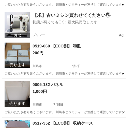
ご覧いただき有り難うございます。 川崎市とジモティーが連携して運営しています。 粗
神奈川
川崎市
おもちゃ
リユース
【求】古いミシン買わせてください🖐️
状態が悪くてもOK！最大限買取します
プリフラ
Ad
0519-060 【ECO割】 和皿
200円
売ります
川崎市
7月7日
ご覧いただき有り難うございます。 川崎市とジモティーが連携して運営しています。 粗
神奈川
川崎市
食器
リユース
0605-132 パネル
1,000円
売ります
川崎市
7月5日
ご覧いただき有り難うございます。 川崎市とジモティーが連携して運営しています。 粗
神奈川
川崎市
その他
リユース
0517-352 【ECO割】 収納ケース