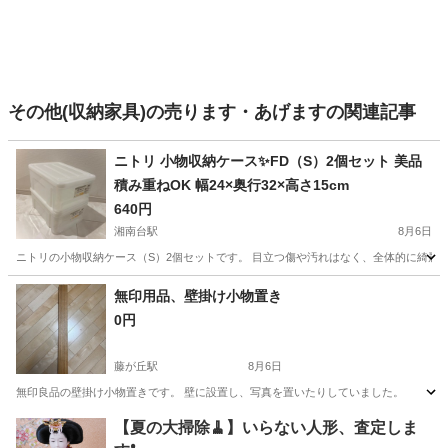
その他(収納家具)の売ります・あげますの関連記事
ニトリ 小物収納ケース✨️FD（S）2個セット 美品
積み重ねOK 幅24×奥行32×高さ15cm
640円
湘南台駅
8月6日
ニトリの小物収納ケース（S）2個セットです。 目立つ傷や汚れはなく、全体的に綺麗
神奈川
藤沢市
湘南台駅
収納家具
無印用品、壁掛け小物置き
0円
藤が丘駅
8月6日
無印良品の壁掛け小物置きです。 壁に設置し、写真を置いたりしていました。
神奈川
横浜市
藤が丘駅
家具
【夏の大掃除🧹】いらない人形、査定しま