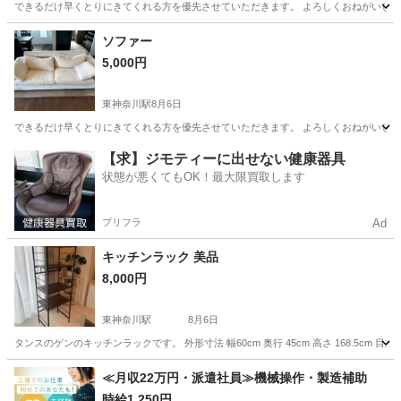
できるだけ早くとりにきてくれる方を優先させていただきます。 よろしくおねがいし
神奈川
横浜市
東神奈川駅
ソファ
ソファー
ソファー
5,000円
東神奈川駅
8月6日
できるだけ早くとりにきてくれる方を優先させていただきます。 よろしくおねがいし
神奈川
横浜市
東神奈川駅
ソファ
ソファー
【求】ジモティーに出せない健康器具
状態が悪くてもOK！最大限買取します
プリフラ
Ad
キッチンラック 美品
8,000円
東神奈川駅
8月6日
タンスのゲンのキッチンラックです。 外形寸法 幅60cm 奥行 45cm 高さ 168.5c
神奈川
横浜市
東神奈川駅
収納家具
≪月収22万円・派遣社員≫機械操作・製造補助
時給1,250円