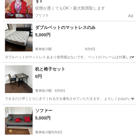
す❗️
状態が悪くてもOK！最大限買取します
プリフラ
Ad
ダブルベットのマットレスのみ
5,000円
東神奈川駅
8月6日
ダブルベットのマットレス あまり使用感はないです。 ベットのフレームは付属しません。 
神奈川
横浜市
東神奈川駅
ベッド
ダブルベット
机と椅子セット
0円
東神奈川駅
8月6日
できるだけ早くとりにきてくれる方を優先させていただきます。 よろしくおねがいし
神奈川
横浜市
東神奈川駅
オフィス用家具
セット
ソファー
5,000円
東神奈川駅
8月6日