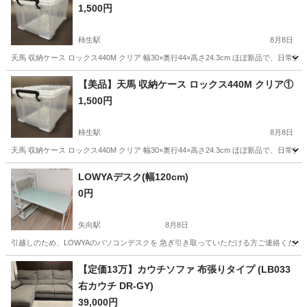
1,500円
柿生駅
8月8日
天馬 収納ケース ロックス440M クリア 幅30×奥行44×高さ24.3cm ほぼ新品で
神奈川
川崎市
柿生駅
収納家具
【美品】天馬 収納ケース ロックス440M クリア①
1,500円
柿生駅
8月8日
天馬 収納ケース ロックス440M クリア 幅30×奥行44×高さ24.3cm ほぼ新品で
神奈川
川崎市
柿生駅
収納家具
LOWYAデスク(幅120cm)
0円
矢向駅
8月8日
引越しのため、LOWYAのパソコンデスクを 急ぎ引き取っていただける方ご連絡ください！🙇‍♀️ 
神奈川
川崎市
矢向駅
テーブル
LOWYA
【定価13万】カウチソファ 布張りタイプ (LB033
右カウチ DR-GY)
39,000円