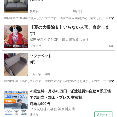
矢向駅
8月8日
服部家具で2024年に購入したソファです。 当時の購入金額は5万円弱でした。 座面が大きい
神奈川
川崎市
矢向駅
ソファ
【夏の大掃除🧹】いらない人形、査定しま
す❗️
状態が悪くてもOK！最大限買取します
プリフラ
Ad
ソファベッド
0円
下飯田駅
8月8日
親の代わりに出品しています。 現地で対応するのは私ではありませんので、ご了承くだ
神奈川
横浜市
下飯田駅
家具
≪寮無料・月収43万円・派遣社員≫自動車系工場
での組立・加工・プレス 交替制
時給1,900円
フジ技研株式会社 神奈川支店
藤沢市
提携サイト