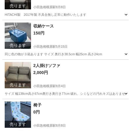
売ります
小田急相模原駅
8月8日
HITACHI製 2017年製 不具合無し正常に動作いたします
神奈川
相模原市
小田急相模原駅
生活家電
HITACHI
収納ケース
150円
売ります
小田急相模原駅
5月15日
同じ色の物が３箱あります サイズ 奥行き38.5cm 幅25cm 高さ24cm
神奈川
相模原市
小田急相模原駅
収納家具
ケース
2人掛けソファ
2,000円
売ります
小田急相模原駅
8月4日
サイズ 幅138cm高さ67cm奥行き奥行き77cm 破れ、シミなどの汚れキズはありま
神奈川
相模原市
小田急相模原駅
ソファ
奥行き
椅子
0円
売ります
小田急相模原駅
8月8日