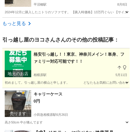
平沼橋駅
8月8日
2024年12月に購入したニトリのソファです。 【購入時価格】13万円ぐらい 【サイズ】
神奈川
横浜市
平沼橋駅
ソファ
もっと見る
引っ越し屋のヨコさん
さんのその他の投稿記事：
格安引っ越し！！東京、神奈川メイン！単身、フ
ァミリー対応可能です！！
地元のお店
相模原駅
5月11日
初めまして。引っ越し屋の横山と申します。 どなたもお気軽にお問い合わせください。 ○料金は
神奈川
相模原市
相模原駅
引っ越し
料金
キャリーケース
0円
売ります
小田急相模原駅
6月26日
高さ50cm 中が痛んでます
神奈川
相模原市
小田急相模原駅
バッグ
キャリー