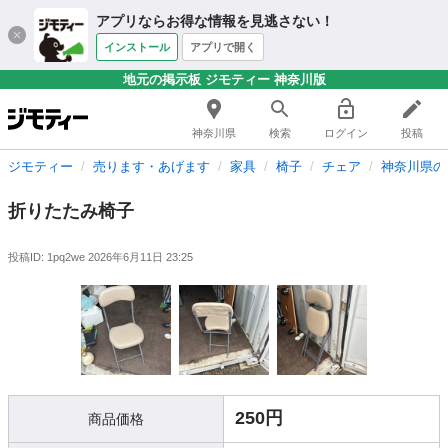
アプリならお得な情報を見逃さない！
インストール
アプリで開く
地元の掲示板 ジモティー 神奈川版
神奈川県
検索
ログイン
投稿
ジモティー
売ります・あげます
家具
椅子
チェア
神奈川県の
折りたたみ椅子
投稿ID: 1pq2we
2026年6月11日 23:25
250円
商品価格