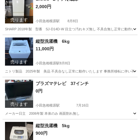
2,000円
売ります
小田急相模原駅
8月8日
SHARP 2018年製 型番 SJ-D14D-W 目立つ汚れキズ無し 不具合無し正常に動作
神奈川
相模原市
小田急相模原駅
キッチン家電
SHARP
縦型洗濯機 6kg
11,000円
売ります
小田急相模原駅
8月8日
ニトリ製品 2025年製 美品 不具合なし正常に動作いたします 事務所移転に伴い不用
神奈川
相模原市
小田急相模原駅
生活家電
ニトリ
プラズマテレビ 37インチ
0円
売ります
小田急相模原駅
7月16日
メーカー日立 2006年製 本体のみ 画面割れ無し
神奈川
相模原市
小田急相模原駅
テレビ
37インチ
縦型洗濯機 5kg
900円