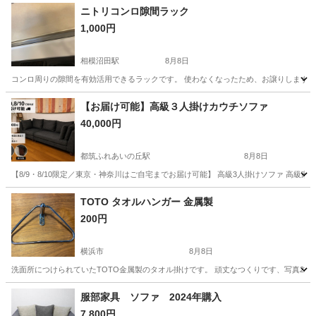
ニトリコンロ隙間ラック
1,000円
相模沼田駅
8月8日
コンロ周りの隙間を有効活用できるラックです。 使わなくなったため、お譲りします。
神奈川
小田原市
相模沼田駅
収納家具
【お届け可能】高級３人掛けカウチソファ
40,000円
都筑ふれあいの丘駅
8月8日
【8/9・8/10限定／東京・神奈川はご自宅までお届け可能】 高級3人掛けソファ 高級家具
神奈川
横浜市
都筑ふれあいの丘駅
ソファ
TOTO タオルハンガー 金属製
200円
横浜市
8月8日
洗面所につけられていたTOTO金属製のタオル掛けです。 頑丈なつくりです、写真2枚目のよ
神奈川
横浜市
インテリア雑貨/小物
TOTO
服部家具 ソファ 2024年購入
7,800円