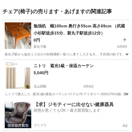
チェア(椅子)の売ります・あげますの関連記事
勉強机 幅100cm 奥行き55cm 高さ69cm （武蔵
小杉駅徒歩15分、新丸子駅徒歩12分）
0円
新丸子駅
8月8日
新丸子駅から徒歩１２分の小杉陣屋町へ取りに来てくださる方。 子供用の机です。コン
神奈川
川崎市
新丸子駅
オフィス用家具
奥行き
ニトリ 遮光1級・保温カーテン
5,040円
北山田駅
8月8日
ニトリで購入した -遮光1級•遮熱カーテン(パステル79 アイボリー 200X170X1個) -遮
神奈川
横浜市
北山田駅
カーテン、ブラインド
【求】ジモティーに出せない健康器具
状態が悪くてもOK！最大限買取します
プリフラ
Ad