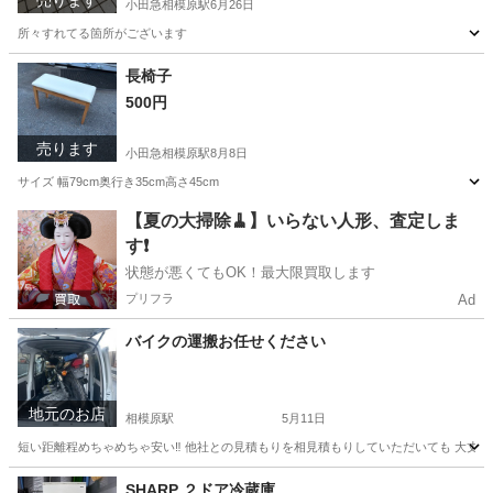
売ります
小田急相模原駅
6月26日
所々すれてる箇所がございます
神奈川
相模原市
小田急相模原駅
バッグ
キャリーバック
長椅子
500円
売ります
小田急相模原駅
8月8日
サイズ 幅79cm奥行き35cm高さ45cm
神奈川
相模原市
小田急相模原駅
椅子
【夏の大掃除🧹】いらない人形、査定しま
す❗️
状態が悪くてもOK！最大限買取します
プリフラ
Ad
バイクの運搬お任せください
地元のお店
相模原駅
5月11日
短い距離程めちゃめちゃ安い‼ 他社との見積もりを相見積もりしていただいても 大丈夫
神奈川
相模原市
相模原駅
運搬代行
料金
SHARP ２ドア冷蔵庫