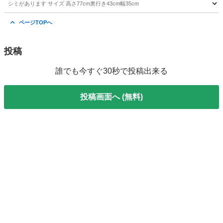
シミがあります サイズ 高さ77cm奥行き43cm幅35cm
神奈川
相模原市
小田急相模原駅
椅子
奥行き
ページTOPへ
投稿
誰でも今すぐ30秒で投稿出来る
投稿画面へ (無料)