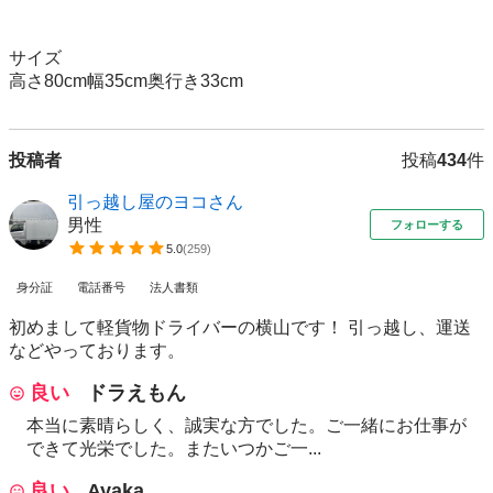
サイズ

高さ80cm幅35cm奥行き33cm
投稿者
投稿
434
件
引っ越し屋のヨコさん
男性
フォローする
5.0
(
259
)
身分証
電話番号
法人書類
初めまして軽貨物ドライバーの横山です！ 引っ越し、運送
などやっております。
良い
ドラえもん
本当に素晴らしく、誠実な方でした。ご一緒にお仕事が
できて光栄でした。またいつかご一...
良い
Ayaka