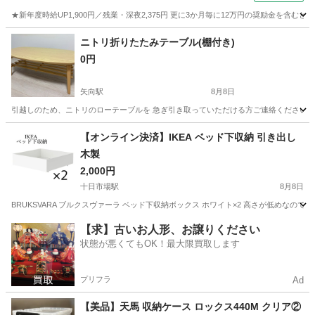
★新年度時給UP1,900円／残業・深夜2,375円 更に3か月毎に12万円の奨励金を含む
神奈川
藤沢市
その他
ニトリ折りたたみテーブル(棚付き)
0円
矢向駅
8月8日
引越しのため、ニトリのローテーブルを 急ぎ引き取っていただける方ご連絡ください！🙇‍♀️ ⬛︎サ
神奈川
川崎市
矢向駅
テーブル
【オンライン決済】IKEA ベッド下収納 引き出し
木製
2,000円
十日市場駅
8月8日
BRUKSVARA ブルクスヴァーラ ベッド下収納ボックス ホワイト×2 高さが低めなのでお品物によってはソ
神奈川
横浜市
十日市場駅
収納家具
【求】古いお人形、お譲りください
状態が悪くてもOK！最大限買取します
プリフラ
Ad
【美品】天馬 収納ケース ロックス440M クリア②