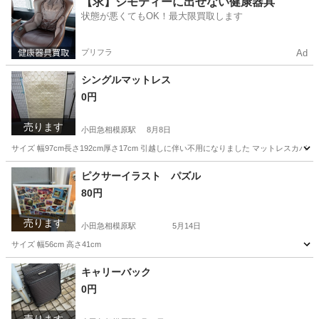
【求】ジモティーに出せない健康器具
状態が悪くてもOK！最大限買取します
プリフラ
Ad
シングルマットレス
0円
売ります
小田急相模原駅
8月8日
サイズ 幅97cm長さ192cm厚さ17cm 引越しに伴い不用になりました マットレス
神奈川
相模原市
小田急相模原駅
寝具
シングル
ピクサーイラスト パズル
80円
売ります
小田急相模原駅
5月14日
サイズ 幅56cm 高さ41cm
神奈川
相模原市
小田急相模原駅
インテリア雑貨/小物
キャリーバック
0円