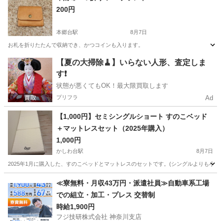
200円
本郷台駅
8月7日
お札を折りたたんで収納でき、かつコインも入ります。
神奈川
横浜市
本郷台駅
家具
お札
【夏の大掃除🧹】いらない人形、査定しま
す❗️
状態が悪くてもOK！最大限買取します
プリフラ
Ad
【1,000円】セミシングルショート すのこベッド
＋マットレスセット（2025年購入）
1,000円
かしわ台駅
8月7日
2025年1月に購入した、すのこベッドとマットレスのセットです。(シングルよりも小さいのでご注
神奈川
海老名市
かしわ台駅
ベッド
≪寮無料・月収43万円・派遣社員≫自動車系工場
での組立・加工・プレス 交替制
時給1,900円
フジ技研株式会社 神奈川支店