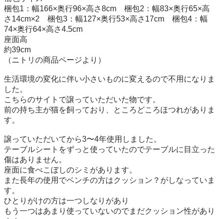
梱包1：幅166×奥行96×高さ8cm　梱包2：幅83×奥行65×高
さ14cm×2　梱包3：幅127×奥行53×高さ17cm　梱包4：幅
74×奥行64×高さ4.5cm

座面高

約39cm

（ニトリの商品ページより）

生活環境の変化に伴い小さいものに変えるので不用になりま
した。

こちらのサイトで譲っていただいた物です。

前の持ち主が猫を飼っており、ところどころほつれがありま
す。

譲っていただいてから3〜4年使用しました。

テーブルシートをずっと使っていたのでテーブルに目立った
傷はありません。

座面に食べこぼしのシミがあります。

また長年の使用でベンチの方はクッション？がしなっていま
す。

ひとりがけの方は一つしなりがあり

もう一つはあまり使っていないのでまだクッション性があり