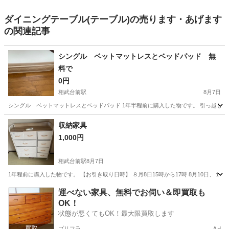
ダイニングテーブル(テーブル)の売ります・あげます
の関連記事
シングル ベットマットレスとベッドパッド 無
料で
0円
相武台前駅
8月7日
シングル ベットマットレスとベッドパッド 1年半程前に購入した物です。 引っ越しに伴
神奈川
座間市
相武台前駅
ベッド
パッド
収納家具
1,000円
相武台前駅
8月7日
1年程前に購入した物です。 【お引き取り日時】 ８月8日15時から17時 8月10日、１２日（水
神奈川
座間市
相武台前駅
収納家具
状態
運べない家具、無料でお伺い＆即買取も
OK！
状態が悪くてもOK！最大限買取します
プリフラ