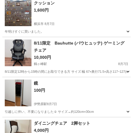
クッション
1,600円
横浜市
8月7日
年明けすぐに買いました。
神奈川
横浜市
ソファ
8/11限定 Bauhutte (バウヒュッテ) ゲーミング
チェア
10,000円
鶴ヶ峰駅
8月7日
8/11限定12時から15時の間にお取引できる方 サイズ:幅 67×奥行71.5×高さ117~127(cm) 
神奈川
横浜市
鶴ヶ峰駅
椅子
鏡
100円
伊勢原駅
8月7日
引越しに伴い、不要になりました☺︎ サイズ→約120cm×30cm
神奈川
伊勢原市
伊勢原駅
ミラー/鏡
ダイニングチェア 2脚セット
4,000円