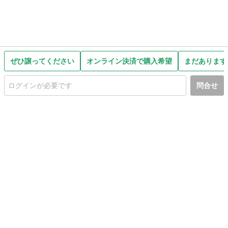
ぜひ譲ってください
オンライン決済で購入希望
まだあります
問合せ
初めての方へ
利用規約
プライバシーポリシー
プライバシー・ステートメント
健全化に資する運用方針
お問い合わせ
運営会社
サイトマップ
ご利用ガイド
フリーワードで探す
PC版で表示
都道府県選択