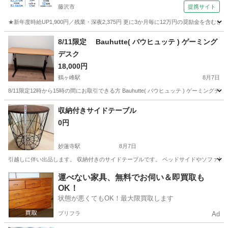
藤沢市
提携サイト
★新年度時給UP1,900円／残業・深夜2,375円 更に3か月毎に12万円の奨励金を含む
神奈川
藤沢市
その他
8/11限定 Bauhutte( バウヒュッテ ) ゲーミング
デスク
18,000円
鶴ヶ峰駅
8月7日
8/11限定12時から15時の間にお取引できる方 Bauhutte( バウヒュッテ ) ゲーミングデスクHD 昇降
神奈川
横浜市
鶴ヶ峰駅
テーブル
ゲーミングデスク
収納付きサイドテーブル
0円
妙蓮寺駅
8月7日
引越しに伴い出品します。 収納付きのサイドテーブルです。 ベッドサイドやソファ横な
神奈川
横浜市
妙蓮寺駅
収納家具
運べない家具、無料でお伺い＆即買取も
OK！
状態が悪くてもOK！最大限買取します
プリフラ
Ad