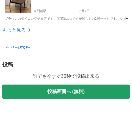
東門前駅
8月7日
ブラウンのダイニングチェアです。 写真は1つですが同じもの2脚セットです。 いずれ
神奈川
川崎市
東門前駅
椅子
もっと見る
ページTOPへ
投稿
誰でも今すぐ30秒で投稿出来る
投稿画面へ (無料)