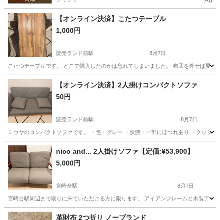
Ad
【オンライン決済】こたつテーブル
1,000円
読売ランド前駅
8月7日
こたつテーブルです。 どこで購入したのかは忘れてしまいました。 布団を外せば夏もテーブ
神奈川
川崎市
読売ランド前駅
テーブル
【オンライン決済】2人掛けコンパクトソファ
50円
読売ランド前駅
8月7日
ロウヤのコンパクトソファです。 ・色：グレー ・状態：一部にほつれあり ・クッション
神奈川
川崎市
読売ランド前駅
ソファ
nico and... 2人掛けソファ【定価:¥53,900】
5,000円
宮崎台駅
8月7日
宮崎台駅周辺まで取りに来ていただける方に限ります。 アイアンフレームと木製アームの組み合わせ
神奈川
川崎市
宮崎台駅
ソファ
革財布 2つ折り ノーブランド