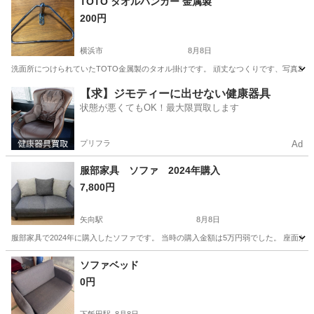
TOTO タオルハンガー 金属製
200円
横浜市
8月8日
洗面所につけられていたTOTO金属製のタオル掛けです。 頑丈なつくりです、写真2枚目のよ
神奈川
横浜市
インテリア雑貨/小物
TOTO
【求】ジモティーに出せない健康器具
状態が悪くてもOK！最大限買取します
プリフラ
Ad
服部家具 ソファ 2024年購入
7,800円
矢向駅
8月8日
服部家具で2024年に購入したソファです。 当時の購入金額は5万円弱でした。 座面が大きい
神奈川
川崎市
矢向駅
ソファ
ソファベッド
0円