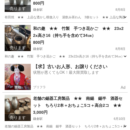
800円
売ります
鎌倉駅
8月8日
有田焼 ★★ 上品な透かし模倣入り 湯飲み茶わん 3個セット ★★ 上品な陶器の湯飲
神奈川
鎌倉市
鎌倉駅
食器
セット
和の趣 ★★ 竹製 手つき花かご ★★ 23x2
2x高さ16（持ち手を含めて34㎝）
800円
売ります
鎌倉駅
8月8日
和の趣 ★★ 竹製 手つき花かご ★★ 23x22x高さ16（持ち手を含めて34㎝） 
神奈川
鎌倉市
鎌倉駅
インテリア雑貨/小物
【求】古いお人形、お譲りください
状態が悪くてもOK！最大限買取します
プリフラ
Ad
老舗の錫器工房製品 ★★ 南錫 錫半 酒器セ
ット ちろり2本＋おちょこ5コ＋高台2コ ★★
3,000円
売ります
鎌倉駅
6月10日
老舗の錫器工房製品 ★★ 南錫 錫半 酒器セット ちろり2本＋おちょこ5コ＋高台2