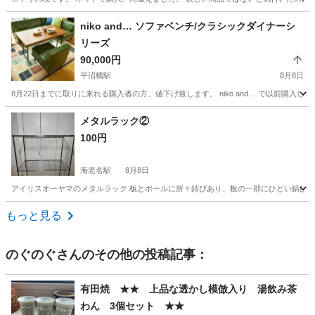
神奈川
茅ヶ崎市
茅ケ崎駅
ファブリック、カバー
プラス
niko and… ソファベンチ/クラシックダイナーシ
リーズ
90,000円
平沼橋駅
8月8日
8月22日までに取りに来れる購入者の方、値下げ致します。 niko and… で以前購
神奈川
横浜市
平沼橋駅
ソファ
メタルラック②
100円
海老名駅
8月8日
アイリスオーヤマのメタルラック 板とポールに所々錆びあり、板の一部にひどい錆びがついていま
神奈川
海老名市
海老名駅
収納家具
メタルラック
もっと見る
のぐのぐ
さんのその他の投稿記事：
有田焼 ★★ 上品な透かし模倣入り 湯飲み茶
わん 3個セット ★★