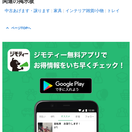
関連の掲示板
中古あげます・譲ります
家具
インテリア雑貨/小物
トレイ
ページTOPへ