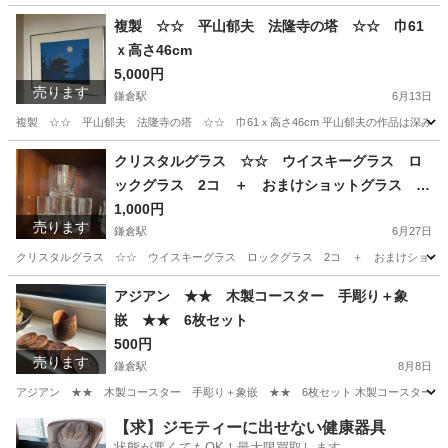
神奈川
鎌倉市
鎌倉駅
食器
ちろり
複製 ☆☆ 平山郁夫 法隆寺の塔 ☆☆ 巾61
ｘ高さ46cm
5,000円
売ります
鎌倉駅
6月13日
複製 ☆☆ 平山郁夫 法隆寺の塔 ☆☆ 巾61ｘ高さ46cm 平山郁夫の作品は深みの
神奈川
鎌倉市
鎌倉駅
インテリア雑貨/小物
五重塔
クリスタルグラス ☆☆ ウイスキーグラス ロ
ックグラス 2コ ＋ おまけショットグラス 3
コ ☆☆ 重厚感あり
1,000円
売ります
鎌倉駅
6月27日
クリスタルグラス ☆☆ ウイスキーグラス ロックグラス 2コ ＋ おまけショットグラ
神奈川
鎌倉市
鎌倉駅
食器
クリスタルグラス
アジアン ★★ 木製コースター 手彫り＋象
嵌 ★★ 6枚セット
500円
売ります
鎌倉駅
8月8日
アジアン ★★ 木製コースター 手彫り＋象嵌 ★★ 6枚セット 木製コースター。手
神奈川
鎌倉市
鎌倉駅
食器
【求】ジモティーに出せない健康器具
状態が悪くてもOK！最大限買取します