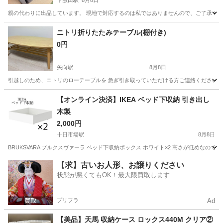
下飯田駅
8月8日
親の代わりに出品しています。 現地で対応するのは私ではありませんので、ご了承くだ
神奈川
横浜市
下飯田駅
家具
ニトリ折りたたみテーブル(棚付き)
0円
矢向駅
8月8日
引越しのため、ニトリのローテーブルを 急ぎ引き取っていただける方ご連絡ください！🙇‍♀️ ⬛︎サ
神奈川
川崎市
矢向駅
テーブル
【オンライン決済】IKEA ベッド下収納 引き出し
木製
2,000円
十日市場駅
8月8日
BRUKSVARA ブルクスヴァーラ ベッド下収納ボックス ホワイト×2 高さが低めなのでお品物によってはソ
神奈川
横浜市
十日市場駅
収納家具
【求】古いお人形、お譲りください
状態が悪くてもOK！最大限買取します
プリフラ
Ad
【美品】天馬 収納ケース ロックス440M クリア②