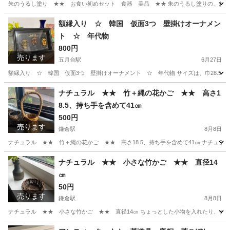
朱のうるし塗り ★★ お食い初めセット 食器 美品 ★★ 朱のうるし塗りの、お食
神奈川
鎌倉市
鎌倉駅
その他
お食い初め
額縁入り ☆ 韓国 仮面3つ 壁掛けオーナメン
ト ☆ 年代物
800円
売ります
五月台駅
6月27日
額縁入り ☆ 韓国 仮面3つ 壁掛けオーナメント ☆ 年代物 サイズは、巾28.5ｃｍｘ高
神奈川
川崎市
五月台駅
インテリア雑貨/小物
額縁
ナチュラル ★★ 竹＋縄の花かご ★★ 高さ1
8.5、持ち手を含めて41㎝
500円
売ります
鎌倉駅
8月8日
ナチュラル ★★ 竹＋縄の花かご ★★ 高さ18.5、持ち手を含めて41㎝ ナチュラルな
神奈川
鎌倉市
鎌倉駅
インテリア雑貨/小物
花かご
ナチュラル ★★ 小さな竹かご ★★ 直径14
㎝
50円
売ります
鎌倉駅
8月8日
ナチュラル ★★ 小さな竹かご ★★ 直径14㎝ ちょっとした小物を入れたり、ナチュ
神奈川
鎌倉市
鎌倉駅
インテリア雑貨/小物