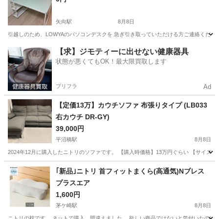
矢向駅
8月8日
引越しのため、LOWYAのパソコンデスクを 急ぎ引き取っていただける方ご連絡ください！🙇‍♀️ 
神奈川
川崎市
矢向駅
テーブル
LOWYA
【求】ジモティーに出せない健康器具
状態が悪くてもOK！最大限買取します
プリフラ
Ad
【定価13万】カウチソファ 布張りタイプ (LB033
右カウチ DR-GY)
39,000円
平沼橋駅
8月8日
2024年12月に購入したニトリのソファです。 【購入時価格】13万円ぐらい 【サイズ】
神奈川
横浜市
平沼橋駅
ソファ
｢新品｣ニトリ 首フィットまくら(高通気)Nブレス
プラスエア
1,600円
茅ケ崎駅
8月8日
ニトリの枕です。 ネットで購入。間違えました。 欲しい商品ではないと気付いたのは、開封してから。