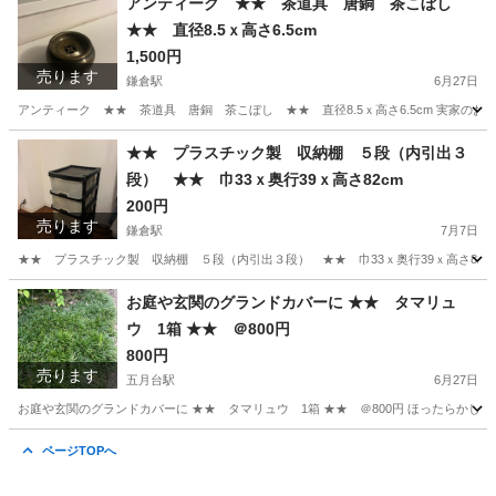
アンティーク ★★ 茶道具 唐銅 茶こぼし
★★ 直径8.5ｘ高さ6.5cm
1,500円
売ります
鎌倉駅
6月27日
アンティーク ★★ 茶道具 唐銅 茶こぼし ★★ 直径8.5ｘ高さ6.5cm 実家のお片
神奈川
鎌倉市
鎌倉駅
食器
茶道具
★★ プラスチック製 収納棚 ５段（内引出３
段） ★★ 巾33ｘ奥行39ｘ高さ82cm
200円
売ります
鎌倉駅
7月7日
★★ プラスチック製 収納棚 ５段（内引出３段） ★★ 巾33ｘ奥行39ｘ高さ82c
神奈川
鎌倉市
鎌倉駅
収納家具
お庭や玄関のグランドカバーに ★★ タマリュ
ウ 1箱 ★★ ＠800円
800円
売ります
五月台駅
6月27日
お庭や玄関のグランドカバーに ★★ タマリュウ 1箱 ★★ ＠800円 ほったらかし
神奈川
川崎市
五月台駅
その他
タマリュウ
ページTOPへ