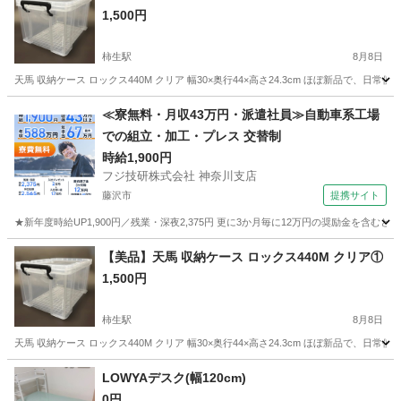
1,500円
柿生駅
8月8日
天馬 収納ケース ロックス440M クリア 幅30×奥行44×高さ24.3cm ほぼ新品で
神奈川
川崎市
柿生駅
収納家具
≪寮無料・月収43万円・派遣社員≫自動車系工場
での組立・加工・プレス 交替制
時給1,900円
フジ技研株式会社 神奈川支店
藤沢市
提携サイト
★新年度時給UP1,900円／残業・深夜2,375円 更に3か月毎に12万円の奨励金を含む
神奈川
藤沢市
その他
【美品】天馬 収納ケース ロックス440M クリア①
1,500円
柿生駅
8月8日
天馬 収納ケース ロックス440M クリア 幅30×奥行44×高さ24.3cm ほぼ新品で
神奈川
川崎市
柿生駅
収納家具
LOWYAデスク(幅120cm)
0円