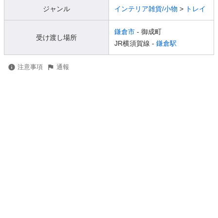
ジャンル
インテリア雑貨/小物
>
トレイ
鎌倉市
- 御成町
受け渡し場所
JR横須賀線 -
鎌倉駅
注意事項
通報