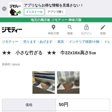
アプリならお得な情報を見逃さない！
インストール
アプリで開く
地元の掲示板 ジモティー 神奈川版
神奈川県
検索
ログイン
投稿
ジモティー
売ります・あげます
家具
インテリア雑貨/小物
トレ
★★ 小さな竹ざる ★★ 巾22x16x高さ5㎝
投稿ID: 1pnvyj
50円
価格