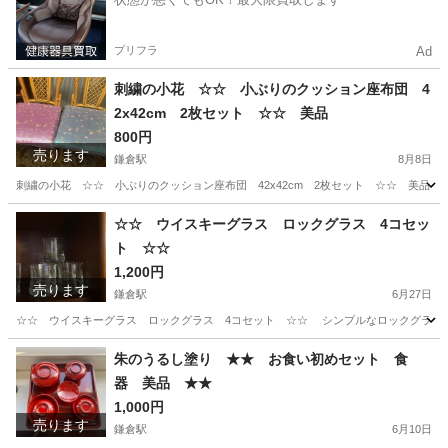
プリフラ
Ad
刺繍の小花 ☆☆ 小ぶりのクッション座布団 4
2x42cm 2枚セット ☆☆ 美品
800円
売ります
鎌倉駅
8月8日
刺繍の小花 ☆☆ 小ぶりのクッション座布団 42x42cm 2枚セット ☆☆ 美品 刺
神奈川
鎌倉市
鎌倉駅
インテリア雑貨/小物
セット
☆☆ ウイスキーグラス ロックグラス 4コセッ
ト ☆☆
1,200円
売ります
鎌倉駅
6月27日
☆☆ ウイスキーグラス ロックグラス 4コセット ☆☆ シンプルなロックグラス 4コセ
神奈川
鎌倉市
鎌倉駅
食器
ロックグラス
朱のうるし塗り ★★ お食い初めセット 食
器 美品 ★★
1,000円
売ります
鎌倉駅
6月10日