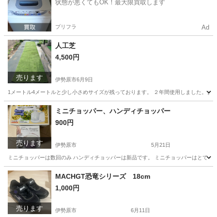
状態が悪くてもOK！最大限買取します
プリフラ
Ad
人工芝
4,500円
売ります
伊勢原市
6月9日
1メートル4メートルと少し小さめサイズが残っております。 ２年間使用しました。まだま
神奈川
伊勢原市
家具
人工芝
ミニチョッパー、ハンディチョッパー
900円
売ります
伊勢原市
5月21日
ミニチョッパーは数回のみ ハンディチョッパーは新品です。 ミニチョッパーはとても
神奈川
伊勢原市
家具
チョッパー
MACHGT恐竜シリーズ 18cm
1,000円
売ります
伊勢原市
6月11日