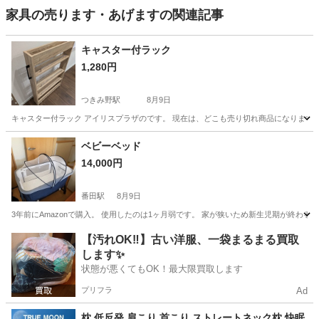
家具の売ります・あげますの関連記事
キャスター付ラック
1,280円
つきみ野駅
8月9日
キャスター付ラック アイリスプラザのです。 現在は、どこも売り切れ商品になります。 サイ
神奈川
大和市
つきみ野駅
収納家具
キャスター
ベビーベッド
14,000円
番田駅
8月9日
3年前にAmazonで購入。 使用したのは1ヶ月弱です。 家が狭いため新生児期が終わ
神奈川
厚木市
番田駅
ベッド
【汚れOK‼️】古い洋服、一袋まるまる買取
します✨
状態が悪くてもOK！最大限買取します
プリフラ
Ad
枕 低反発 肩こり 首こり ストレートネック枕 快眠