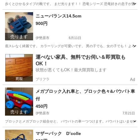
歩くとひかるタイプの靴です。 まだ光ります！！ 恐竜シリーズ 恐竜好きの息子が愛用
神奈川
伊勢原市
家具
ニューバランス14.5cm
900円
売ります
伊勢原市
6月11日
底スレなく綺麗です。 カラーリングが可愛いです。 男の子でも、女の子でも！ よろしく
神奈川
伊勢原市
家具
ニューバランス
運べない家具、無料でお伺い＆即買取も
OK！
状態が悪くてもOK！最大限買取します
プリフラ
Ad
メガブロック入れ車と、ブロック色々&パウパト車
付
450円
売ります
伊勢原市
7月21日
ブロックとメガブロック組合せと、 パウパトの車一つつけます。パウパトはいません。
神奈川
伊勢原市
家具
マザーバック D’colle