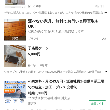
保土ケ谷駅
8月9日
4年前に購入しました。 やや使用感はありますが、大きな汚れや機能的な問題はなく、ま
神奈川
横浜市
保土ケ谷駅
その他
運べない家具、無料でお伺い＆即買取も
OK！
状態が悪くてもOK！最大限買取します
プリフラ
Ad
子猫用ケージ
5,000円
番田駅
8月9日
ショップから子猫をお迎えしたときに20000円ほどで購入 1週間ほどしか使用はして
神奈川
相模原市
番田駅
その他
≪寮無料・月収43万円・派遣社員≫自動車系工場
での組立・加工・プレス 交替制
時給1,900円
フジ技研株式会社 神奈川支店
藤沢市
提携サイト