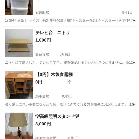
石川町駅
8月9日
1) 3段引き出し サイズ 幅34奥行40高さ68(キャスター含み) キャスター付きで便利です。 
神奈川
横浜市
石川町駅
収納家具
キャスター
テレビ台 ニトリ
1,000円
妙蓮寺駅
8月9日
ニトリにて購入した、テレビ台です。 傷等確認しましたが、見つかりません。 8/11、8/
神奈川
横浜市
妙蓮寺駅
収納家具
【0円】木製食器棚
0円
馬車道駅
8月9日
引っ越しに伴い不要になったため、取りにきてくれる方を優先にお譲りします。 上部に
神奈川
横浜市
馬車道駅
収納家具
💡高級照明スタンド💡
3,000円
横須賀中央駅
8月9日