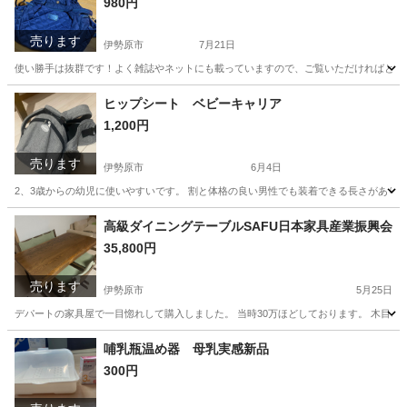
980円
売ります
伊勢原市
7月21日
使い勝手は抜群です！よく雑誌やネットにも載っていますので、ご覧いただければと思い
神奈川
伊勢原市
家具
ヒップシート ベビーキャリア
1,200円
売ります
伊勢原市
6月4日
2、3歳からの幼児に使いやすいです。 割と体格の良い男性でも装着できる長さがあり
神奈川
伊勢原市
家具
高級ダイニングテーブルSAFU日本家具産業振興会
35,800円
売ります
伊勢原市
5月25日
デパートの家具屋で一目惚れして購入しました。 当時30万ほどしております。 木目、
神奈川
伊勢原市
家具
ダイニング
哺乳瓶温め器 母乳実感新品
300円