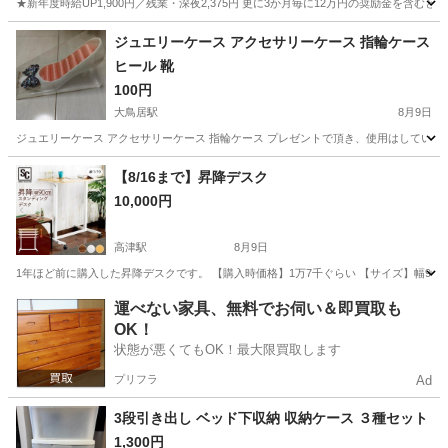
★新年度時給UP1,900円／残業・深夜2,375円 更に3か月毎に12万円の奨励金を含む
神奈川
藤沢市
その他
ジュエリーケース アクセサリーケース 指輪ケース
ヒール 靴
100円
大鳥居駅
8月9日
ジュエリーケース アクセサリーケース 指輪ケース プレゼントで頂き、使用はしていな
神奈川
横浜市
大鳥居駅
インテリア雑貨/小物
【8/16まで】昇降デスク
10,000円
高津駅
8月9日
1年ほど前に購入した昇降デスクです。 【購入時価格】1万7千ぐらい 【サイズ】幅900mm
神奈川
川崎市
高津駅
テーブル
デスク
運べない家具、無料でお伺い＆即買取も
OK！
状態が悪くてもOK！最大限買取します
プリフラ
Ad
3段引き出し ベッド下収納 収納ケース ３種セット
1,300円