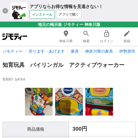
アプリならお得な情報を見逃さない！
インストール
アプリで開く
地元の掲示板 ジモティー 神奈川版
神奈川県
検索
ログイン
投稿
ジモティー
売ります・あげます
家具
神奈川県の家具
伊勢原市
知育玩具 バイリンガル アクティブウォーカー
投稿ID: 1pk3rd
300円
商品価格