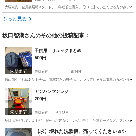
大塚家具、金属製照明スタンド、10年程前に購入。 取りに来ていただける方のみ。 ど
神奈川
横須賀市
横須賀中央駅
照明器具
もっと見る
坂口智湖
さんのその他の投稿記事：
子供用 リュックまとめ
500円
売ります
伊勢原市
6月4日
特に傷や汚れはありません。 電車好きの息子は、いつも嬉しそうに電車のカバン持ってい
神奈川
伊勢原市
家具
アンパンマンレジ
200円
売ります
伊勢原市
6月13日
配線は剥がれていますが、 動作は問題なく、レジの音や、計算モードなど、アンパンマ
神奈川
伊勢原市
家具
レジ
【求】壊れた洗濯機、売ってください🧺✨