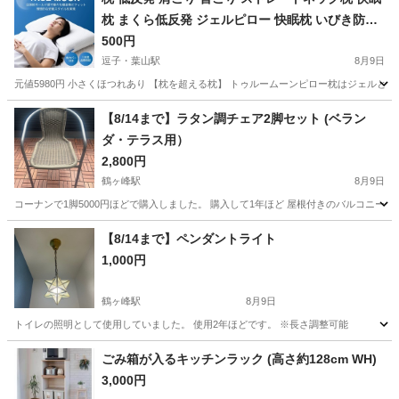
枕 まくら低反発 ジェルピロー 快眠枕 いびき防止
熟睡 ストレートネック ギフト ウレタン 普通 低め
500円
トゥルムーンピロー トゥルムーン
逗子・葉山駅
8月9日
元値5980円 小さくほつれあり 【枕を超える枕】 トゥルームーンピロー枕はジェルと
神奈川
逗子市
逗子・葉山駅
寝具
【8/14まで】ラタン調チェア2脚セット (ベラン
ダ・テラス用）
2,800円
鶴ヶ峰駅
8月9日
コーナンで1脚5000円ほどで購入しました。 購入して1年ほど 屋根付きのバルコニー
神奈川
横浜市
鶴ヶ峰駅
椅子
【8/14まで】ペンダントライト
1,000円
鶴ヶ峰駅
8月9日
トイレの照明として使用していました。 使用2年ほどです。 ※長さ調整可能
神奈川
横浜市
鶴ヶ峰駅
照明器具
ペンダントライト
ごみ箱が入るキッチンラック (高さ約128cm WH)
3,000円