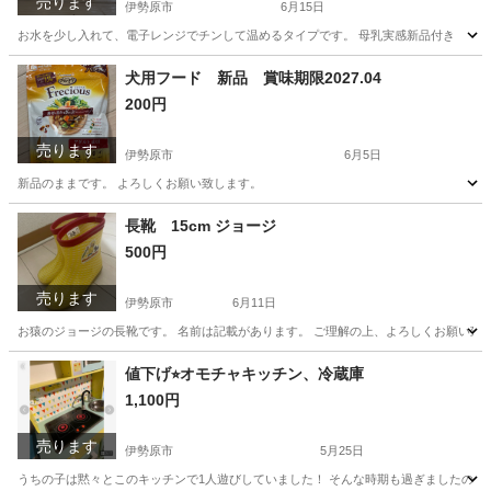
売ります
伊勢原市
6月15日
お水を少し入れて、電子レンジでチンして温めるタイプです。 母乳実感新品付き
神奈川
伊勢原市
家具
犬用フード 新品 賞味期限2027.04
200円
売ります
伊勢原市
6月5日
新品のままです。 よろしくお願い致します。
神奈川
伊勢原市
家具
長靴 15cm ジョージ
500円
売ります
伊勢原市
6月11日
お猿のジョージの長靴です。 名前は記載があります。 ご理解の上、よろしくお願い致
神奈川
伊勢原市
家具
値下げ⭐︎オモチャキッチン、冷蔵庫
1,100円
売ります
伊勢原市
5月25日
うちの子は黙々とこのキッチンで1人遊びしていました！ そんな時期も過ぎましたので