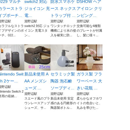
0229 マルチ
switch2 対応
防水スマホケ
DSHOW ヘア
カラーストラ
ジョイコン 充
ース ネックス
アイロン クリ
イプポーチ...
電...
トラップ付 ...
ンピング...
淵野辺駅
淵野辺駅
淵野辺駅
淵野辺駅
カラフルなストラ
switch2 対応 ジョ
ワンタッチロック
交換可能な4種類
イプデザインのポ
イコン 充電スタ
機構により水の侵
のプレートが付属
ーチ、022...
ン...
入を確実に防...
し、髪に様々...
Nintendo Swit
新品未使用 A
セラミック製
ガラス製 フラ
ch 2ケー...
AA メンズシ
陶器 泡石鹸
ワーベース 大
淵野辺駅
ューズ ...
ソープディ...
きい花瓶 ...
intendo Switch 2
淵野辺駅
淵野辺駅
淵野辺駅
専用の収納...
スエード風のブラ
新品未使用 安定
柔らかなオフホワ
ウンレースアップ
感のある円錐形の
イトの色合いと、
シューズ、サ...
陶器製ボトル...
丸みを帯びた...