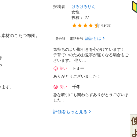
投稿者
けろけろりん
女性
投稿： 
27
4.9
(
32
)
素材のこたつ布団。

認証とは
身分証
電話番号
気持ちのよい取引きを心がけています！
子育て中のためお返事が遅くなる場合もご


ざいます。 他サ...


良い
トミー
ありがとうございました！
ます。

良い
千冬
急な取引にも関わらずありがとうございま
した！
評価をもっと見る