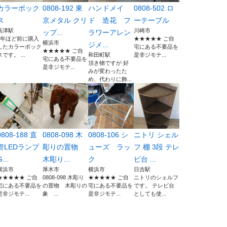
カラーボック
0808-192 東
ハンドメイ
0808-502 ロ
ス
京メタル クリ
ド 造花 フ
ーテーブル
高津駅
川崎市
ップ...
ラワーアレン
2年ほど前に購入
★★★★★ ご自
横浜市
ジメ...
したカラーボック
宅にある不要品を
★★★★★ ご自
スです。 ...
和田町駅
是非ジモテ...
宅にある不要品を
頂き物ですが 好
是非ジモテ...
みが変わったた
め、代わりに飾...
0808-188 直
0808-098 木
0808-106 シ
ニトリ シェル
管LEDランプ
彫りの置物
ューズ ラッ
フ 棚 3段 テレ
...
木彫り...
ク
ビ台 ...
横浜市
厚木市
横浜市
日吉駅
★★★★★ ご自
0808-098 木彫り
★★★★★ ご自
ニトリのシェルフ
宅にある不要品を
の置物 木彫りの
宅にある不要品を
です。 テレビ台
是非ジモテ...
象 ...
是非ジモテ...
としても使...