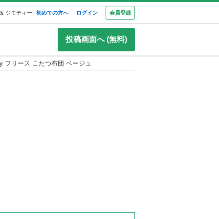
板 ジモティー
初めての方へ
ログイン
会員登録
投稿画面へ (無料)
ney フリース こたつ布団 ベージュ