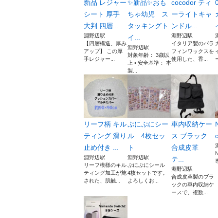
新品 レジャー
✨新品✨おも
cocodor ティ
シート 厚手
ちゃ幼児 ス
ーライトキャ
大判 四層...
タッキングト
ンドル...
淵野辺駅
淵野辺駅
イ...
【四層構造、厚み
イタリア製のパラ
淵野辺駅
アップ】 この厚
フィンワックスを
対象年齢： 3歳以
手レジャー...
使用した、香...
上 • 安全基準： 本
製...
リーフ柄 キル
ぷにぷにシー
車内収納ケー
ティング 滑り
ル 4枚セッ
ス ブラック
止め付き ...
ト
合成皮革
N
淵野辺駅
淵野辺駅
テ...
リーフ模様のキル
ぷにぷにシール
淵野辺駅
ティング加工が施
4枚セットです。
合成皮革製のブラ
された、肌触...
よろしくお...
ックの車内収納ケ
ースで、複数...