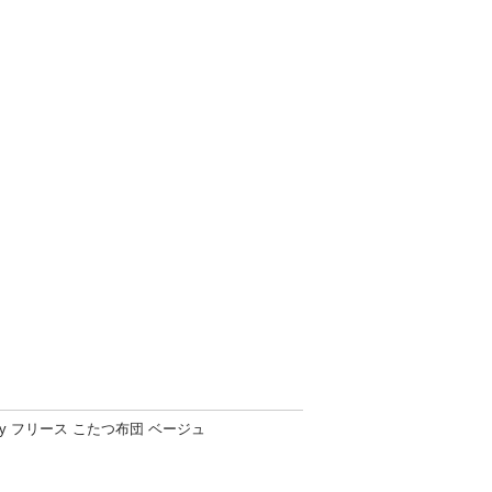
ney フリース こたつ布団 ベージュ