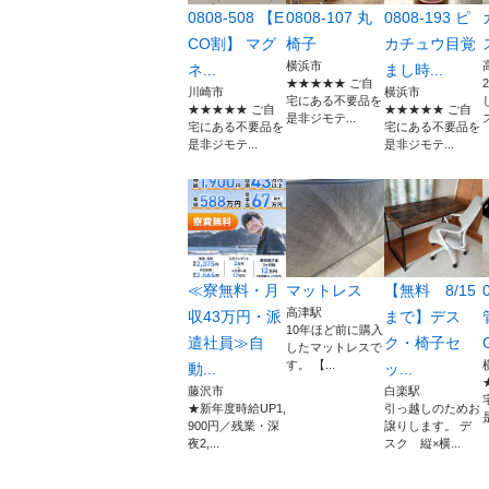
0808-508 【E
0808-107 丸
0808-193 ピ
CO割】 マグ
椅子
カチュウ目覚
横浜市
ネ...
まし時...
★★★★★ ご自
川崎市
横浜市
宅にある不要品を
★★★★★ ご自
★★★★★ ご自
是非ジモテ...
宅にある不要品を
宅にある不要品を
是非ジモテ...
是非ジモテ...
≪寮無料・月
マットレス
【無料 8/15
高津駅
収43万円・派
まで】デス
10年ほど前に購入
遣社員≫自
ク・椅子セ
G
したマットレスで
す。 【...
動...
ッ...
藤沢市
白楽駅
★新年度時給UP1,
引っ越しのためお
900円／残業・深
譲りします。 デ
夜2,...
スク 縦×横...