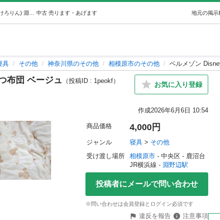
ベルメゾン Disney フリース こたつ布団 ベージュ (けろけろりん) 淵野辺の寝具《その他》の中古あげます・譲ります｜ジモティーで不用品の処分
中古
売ります・あげます
地元の掲示
寝具
その他
神奈川県のその他
相模原市のその他
ベルメゾン Dis
たつ布団 ベージュ
（投稿ID : 1peokf）
お気に入り登録
作成
2026年6月6日 10:54
商品価格
4,000円
ジャンル
寝具
 > 
その他
受け渡し場所
相模原市
 - 中央区
 - 鹿沼台
JR横浜線 - 
淵野辺駅
投稿者にメールで問い合わせ
※問い合わせは会員登録とログイン必須です
違反を報告
注意事項