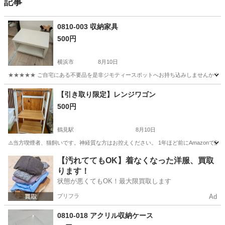
記事
0810-003 収納家具
500円
横浜市
8月10日
★★★★★ ご自宅にある不要品を是非ジモティースポットへお持ち込みしませんか？ 家
神奈川
横浜市
収納家具
現地
【引き取り限定】レンジワゴン
500円
鶴見駅
8月10日
⚠️当方喫煙者、猫飼いです。神経質な方はお控えください。 1年ほど前にAmazonで購入した電
神奈川
横浜市
鶴見駅
収納家具
【汚れててもOK】着なくなった洋服、買取
ります！
状態が悪くてもOK！最大限買取します
プリフラ
Ad
0810-018 アクリル収納ケース