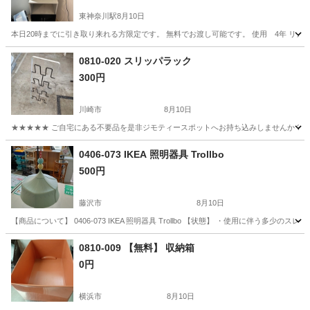
東神奈川駅
8月10日
本日20時までに引き取り来れる方限定です。 無料でお渡し可能です。 使用 4年 リ
神奈川
横浜市
東神奈川駅
収納家具
0810-020 スリッパラック
300円
川崎市
8月10日
★★★★★ ご自宅にある不要品を是非ジモティースポットへお持ち込みしませんか？ 家
神奈川
川崎市
収納家具
現地
0406-073 IKEA 照明器具 Trollbo
500円
藤沢市
8月10日
【商品について】 0406-073 IKEA 照明器具 Trollbo 【状態】 ・使用に伴う
神奈川
藤沢市
家具
リユース
0810-009 【無料】 収納箱
0円
横浜市
8月10日