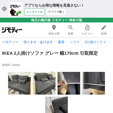
アプリならお得な情報を見逃さない！
インストール
アプリで開く
地元の掲示板 ジモティー 神奈川版
神奈川県
検索
ログイン
投稿
ジモティー
売ります・あげます
家具
ソファ
2人掛けソファ
IKEA 2人掛けソファ グレー 幅170cm 引取限定
投稿ID: 1paiz0