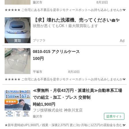
藤沢市
8月10日
★★★★★ ご自宅にある不要品を是非ジモティースポットへお持ち込みしませんか？ 家
神奈川
藤沢市
時計
【求】壊れた洗濯機、売ってください🧺✨
状態が悪くてもOK！最大限買取します
プリフラ
Ad
0810-015 アクリルケース
100円
平塚市
8月10日
★★★★★ ご自宅にある不要品を是非ジモティースポットへお持ち込みしませんか？ 家
神奈川
平塚市
収納家具
アクリル
≪寮無料・月収43万円・派遣社員≫自動車系工場
での組立・加工・プレス 交替制
時給1,900円
フジ技研株式会社 神奈川支店
藤沢市
提携サイト
★新年度時給UP1,900円／残業・深夜2,375円 更に3か月毎に12万円の奨励金を含む