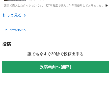
楽天で購入したクッションです。 2万円程度で購入し半年程使用しておりました。 断捨離
神奈川
横浜市
横浜駅
ソファ
楽天
もっと見る
ページTOPへ
投稿
誰でも今すぐ30秒で投稿出来る
投稿画面へ (無料)