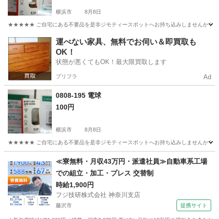
横浜市
8月8日
★★★★★ ご自宅にある不要品を是非ジモティースポットへお持ち込みしませんか？ 家
神奈川
横浜市
照明器具
現地
運べない家具、無料でお伺い＆即買取も
OK！
状態が悪くてもOK！最大限買取します
プリフラ
Ad
0808-195 電球
100円
横浜市
8月8日
★★★★★ ご自宅にある不要品を是非ジモティースポットへお持ち込みしませんか？ 家
神奈川
横浜市
照明器具
現地
≪寮無料・月収43万円・派遣社員≫自動車系工場
での組立・加工・プレス 交替制
時給1,900円
フジ技研株式会社 神奈川支店
藤沢市
提携サイト