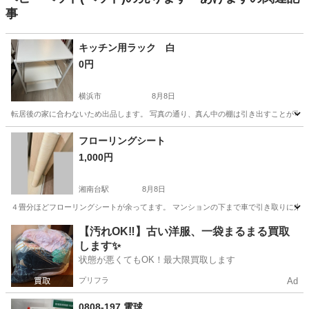
事
キッチン用ラック 白
0円
横浜市
8月8日
転居後の家に合わないため出品します。 写真の通り、真ん中の棚は引き出すことが可能です
神奈川
横浜市
収納家具
フローリングシート
1,000円
湘南台駅
8月8日
４畳分ほどフローリングシートが余ってます。 マンションの下まで車で引き取りに来ていた
神奈川
藤沢市
湘南台駅
その他
【汚れOK‼️】古い洋服、一袋まるまる買取
します✨
状態が悪くてもOK！最大限買取します
プリフラ
Ad
0808-197 電球