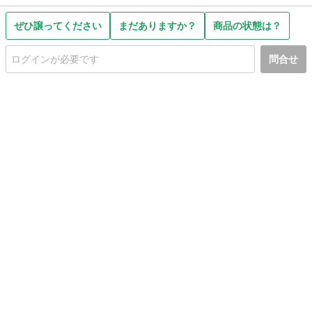
ぜひ譲ってください
まだありますか？
商品の状態は？
問合せ
初めての方へ
利用規約
プライバシーポリシー
プライバシー・ステートメント
健全化に資する運用方針
お問い合わせ
運営会社
サイトマップ
ご利用ガイド
フリーワードで探す
PC版で表示
都道府県選択
特定商取引法の表示
利用者情報の外部送信について