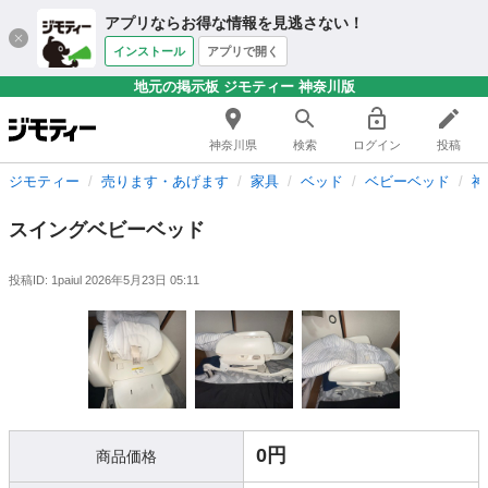
アプリならお得な情報を見逃さない！
インストール
アプリで開く
地元の掲示板 ジモティー 神奈川版
神奈川県
検索
ログイン
投稿
ジモティー
売ります・あげます
家具
ベッド
ベビーベッド
神
スイングベビーベッド
投稿ID: 1paiul
2026年5月23日 05:11
0円
商品価格