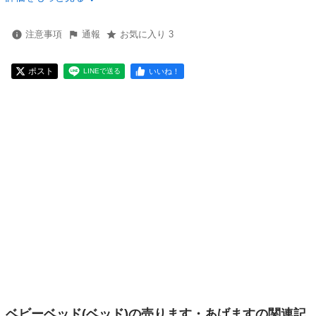
注意事項
通報
お気に入り 3
ポスト
いいね！
LINEで送る
ベビーベッド(ベッド)の売ります・あげますの関連記