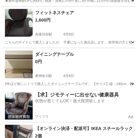
★新年度時給UP1,900円／残業・深夜2,375円 更に3か月毎に12万円の奨励金を含む
神奈川
藤沢市
その他
フィットネスチェア
1,600円
高座渋谷駅
8月8日
こちらのサイトにて購入しましたが、 不要になった為出品します。 前所有の方と私で
神奈川
大和市
高座渋谷駅
椅子
近場
ダイニングテーブル
0円
東神奈川駅
8月8日
5年ほど前にニトリで購入したダイニングテーブルです。 【サイズ】縦：140cm、横：
神奈川
横浜市
東神奈川駅
家具
【求】ジモティーに出せない健康器具
状態が悪くてもOK！最大限買取します
プリフラ
Ad
【オンライン決済・配送可】IKEA スチールラック
2個