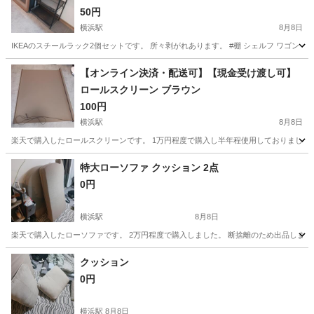
50円
横浜駅
8月8日
IKEAのスチールラック2個セットです。 所々剥がれあります。 #棚 シェルフ ワゴン
神奈川
横浜市
横浜駅
収納家具
IKEA
【オンライン決済・配送可】【現金受け渡し可】
ロールスクリーン ブラウン
100円
横浜駅
8月8日
楽天で購入したロールスクリーンです。 1万円程度で購入し半年程使用しておりました。 
神奈川
横浜市
横浜駅
カーテン、ブラインド
特大ローソファ クッション 2点
0円
ロールスクリーン
横浜駅
8月8日
楽天で購入したローソファです。 2万円程度で購入しました。 断捨離のため出品します。 
神奈川
横浜市
横浜駅
ソファ
ロー
クッション
0円
横浜駅
8月8日