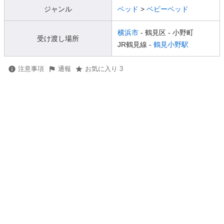
ジャンル
ベッド
>
ベビーベッド
横浜市
- 鶴見区
- 小野町
受け渡し場所
JR鶴見線 -
鶴見小野駅
注意事項
通報
お気に入り 3