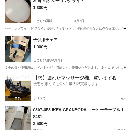
本日可能‼️シーリングライト
1,600円
こどもの国駅
8月7日
シーリングライト 問題なくご使用いただけます。 複数個必要な方は多数在庫がございま
神奈川
川崎市
こどもの国駅
照明器具
シーリングライト
子供用チェア
1,000円
こどもの国駅
8月7日
多少の傷や使用感はございますが、問題なくご使用いただけます。 あくまでも中古品です
神奈川
川崎市
こどもの国駅
椅子
【求】壊れたマッサージ機、買います💪
状態が悪くてもOK！最大限買取します
プリフラ
Ad
0807-058 IKEA GRANBODA コーヒーテーブル 1
8481
2,500円