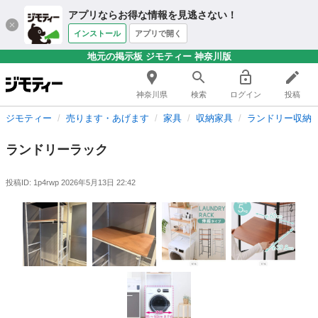
アプリならお得な情報を見逃さない！
インストール
アプリで開く
地元の掲示板 ジモティー 神奈川版
神奈川県
検索
ログイン
投稿
ジモティー
売ります・あげます
家具
収納家具
ランドリー収納
ランドリーラック
投稿ID: 1p4rwp
2026年5月13日 22:42