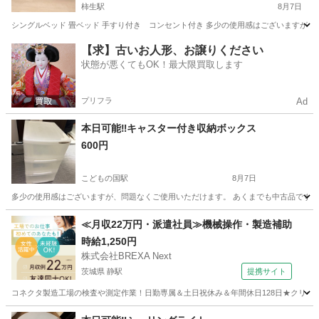
柿生駅
8月7日
シングルベッド 畳ベッド 手すり付き コンセント付き 多少の使用感はございますが、
神奈川
横浜市
柿生駅
ベッド
コンセント
【求】古いお人形、お譲りください
状態が悪くてもOK！最大限買取します
プリフラ
Ad
本日可能‼️キャスター付き収納ボックス
600円
こどもの国駅
8月7日
多少の使用感はございますが、問題なくご使用いただけます。 あくまでも中古品ですので
神奈川
川崎市
こどもの国駅
収納家具
ボックス
≪月収22万円・派遣社員≫機械操作・製造補助
時給1,250円
株式会社BREXA Next
茨城県 静駅
提携サイト
コネクタ製造工場の検査や測定作業！日勤専属＆土日祝休み＆年間休日128日★クリーン
茨城
常陸大宮市
静駅
その他