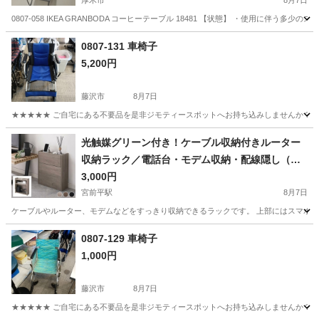
厚木市
8月7日
0807-058 IKEA GRANBODA コーヒーテーブル 18481 【状態】 ・使用に
神奈川
厚木市
テーブル
現地
0807-131 車椅子
5,200円
藤沢市
8月7日
★★★★★ ご自宅にある不要品を是非ジモティースポットへお持ち込みしませんか？ 家
神奈川
藤沢市
椅子
車椅子
光触媒グリーン付き！ケーブル収納付きルーター
収納ラック／電話台・モデム収納・配線隠し（木
目グレージュ）
3,000円
宮前平駅
8月7日
ケーブルやルーター、モデムなどをすっきり収納できるラックです。 上部にはスマホや小物
神奈川
川崎市
宮前平駅
収納家具
0807-129 車椅子
1,000円
藤沢市
8月7日
★★★★★ ご自宅にある不要品を是非ジモティースポットへお持ち込みしませんか？ 家