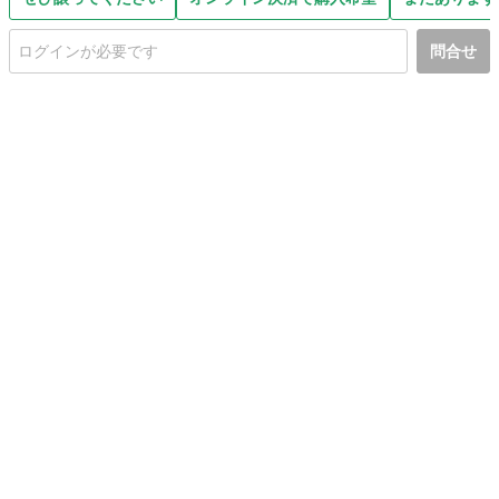
問合せ
初めての方へ
利用規約
プライバシーポリシー
プライバシー・ステートメント
健全化に資する運用方針
お問い合わせ
運営会社
サイトマップ
ご利用ガイド
フリーワードで探す
PC版で表示
都道府県選択
特定商取引法の表示
利用者情報の外部送信について
© 2011-
2026
Jmty, Inc.