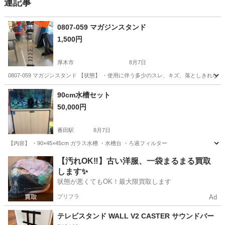
連記事
0807-059 マガジンスタンド
1,500円
厚木市
8月7日
0807-059 マガジンスタンド 【状態】 ・使用に伴う多少のスレ、キズ、落としきれ
神奈川
厚木市
収納家具
現地
90cm水槽セット
50,000円
番田駅
8月7日
【内容】 ・90×45×45cm ガラス水槽 ・水槽台 ・ろ過フィルター
神奈川
愛甲郡
番田駅
その他
【汚れOK‼️】古い洋服、一袋まるまる買取
します✨
状態が悪くてもOK！最大限買取します
プリフラ
Ad
テレビスタンド WALL V2 CASTER サウンドバー