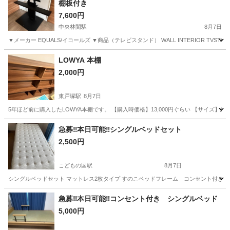
棚板付き
7,600円
中央林間駅
8月7日
▼メーカー EQUALS/イコールズ ▼商品（テレビスタンド） WALL INTERIOR TVSTAND V2 CASTE
神奈川
大和市
中央林間駅
家具
LOWYA 本棚
2,000円
東戸塚駅
8月7日
5年ほど前に購入したLOWYA本棚です。 【購入時価格】13,000円ぐらい 【サイズ】縦
神奈川
横浜市
東戸塚駅
収納家具
急募‼️本日可能‼️シングルベッドセット
2,500円
こどもの国駅
8月7日
シングルベッドセット マットレス2枚タイプ すのこベッドフレーム コンセント付き 
神奈川
川崎市
こどもの国駅
ベッド
セット
急募‼️本日可能‼️コンセント付き シングルベッド
5,000円