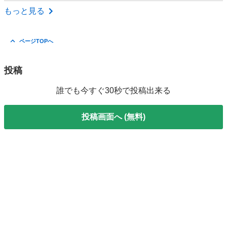
神奈川
藤沢市
その他
車椅子
もっと見る
ページTOPへ
投稿
誰でも今すぐ30秒で投稿出来る
投稿画面へ (無料)