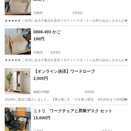
川崎市
8月8日
★★★★★ ご自宅にある不要品を是非ジモティースポットへお持ち込みしませんか？ 家
神奈川
川崎市
収納家具
現地
0808-493 かご
100円
川崎市
8月8日
★★★★★ ご自宅にある不要品を是非ジモティースポットへお持ち込みしませんか？ 家
神奈川
川崎市
収納家具
かご
【オンライン決済】ワードローブ
2,000円
相模大野駅
8月8日
2024年に新品で購入しました。 【受け渡し】 ・引き取り限定 ・8月20日まで日程
神奈川
相模原市
相模大野駅
その他
ワードローブ
ニトリ ワークチェアと昇降デスク セット
15,000円