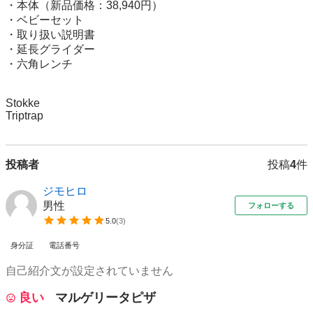
・本体（新品価格：38,940円）

・ベビーセット

・取り扱い説明書

・延長グライダー

・六角レンチ

Stokke

Triptrap
投稿者
投稿
4
件
ジモヒロ
男性
フォローする
5.0
(
3
)
身分証
電話番号
自己紹介文が設定されていません
良い
マルゲリータピザ