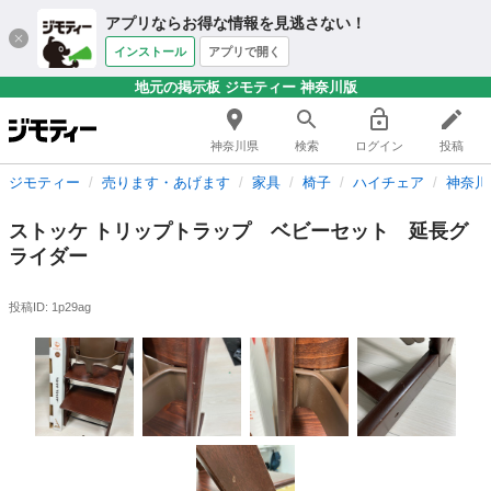
アプリならお得な情報を見逃さない！
インストール
アプリで開く
地元の掲示板 ジモティー 神奈川版
神奈川県
検索
ログイン
投稿
ジモティー
売ります・あげます
家具
椅子
ハイチェア
神奈川
ストッケ トリップトラップ ベビーセット 延長グ
ライダー
投稿ID: 1p29ag