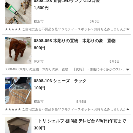
0808-188 直管LEDランプ G13口金
1,500円
横浜市
8月8日
★★★★★ ご自宅にある不要品を是非ジモティースポットへお持ち込みしませんか？ 家
神奈川
横浜市
照明器具
現地
0808-098 木彫りの置物 木彫りの象 置物
800円
厚木市
8月8日
0808-098 木彫りの置物 木彫りの象 置物 【状態】 ・使用に伴う多少のスレ、キ
神奈川
厚木市
インテリア雑貨/小物
木彫り
0808-106 シューズ ラック
100円
横浜市
8月8日
★★★★★ ご自宅にある不要品を是非ジモティースポットへお持ち込みしませんか？ 家
神奈川
横浜市
収納家具
現地
ニトリ シェルフ 棚 3段 テレビ台 8/9(日)午前まで
300円