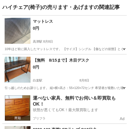
ハイチェア(椅子)の売ります・あげますの関連記事
マットレス
0円
高津駅
8月8日
10年ほど前に購入したマットレスです。 【サイズ】シングル 【傷などの状態】とくに
神奈川
川崎市
高津駅
カーペット/マット/ラグ
【無料 8/15まで】木目デスク
0円
白楽駅
8月8日
引っ越しのためお譲りします。 縦×横×高さ：55×120×72センチ 希望者が複数い
神奈川
横浜市
白楽駅
テーブル
デスク
運べない家具、無料でお伺い＆即買取も
OK！
状態が悪くてもOK！最大限買取します
プリフラ
Ad