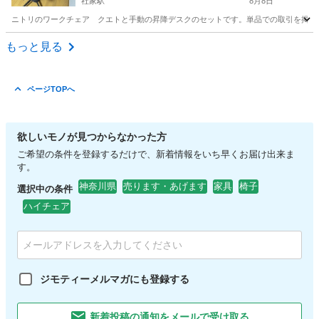
社家駅
8月8日
ニトリのワークチェア クエトと手動の昇降デスクのセットです。単品での取引を掲載しており
神奈川
厚木市
社家駅
テーブル
もっと見る
ページTOPへ
欲しいモノが見つからなかった方
ご希望の条件を登録するだけで、新着情報をいち早くお届け出来ま
す。
神奈川県
売ります・あげます
家具
椅子
選択中の条件
ハイチェア
ジモティーメルマガにも登録する
新着投稿の通知をメールで受け取る