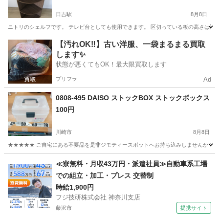
日吉駅
8月8日
ニトリのシェルフです。 テレビ台としても使用できます。 区切っている板の高さは調整可
神奈川
横浜市
日吉駅
収納家具
シェルフ
【汚れOK‼️】古い洋服、一袋まるまる買取
します✨
状態が悪くてもOK！最大限買取します
プリフラ
Ad
0808-495 DAISO ストックBOX ストックボックス
100円
川崎市
8月8日
★★★★★ ご自宅にある不要品を是非ジモティースポットへお持ち込みしませんか？ 家
神奈川
川崎市
収納家具
DAISO
≪寮無料・月収43万円・派遣社員≫自動車系工場
での組立・加工・プレス 交替制
時給1,900円
フジ技研株式会社 神奈川支店
藤沢市
提携サイト