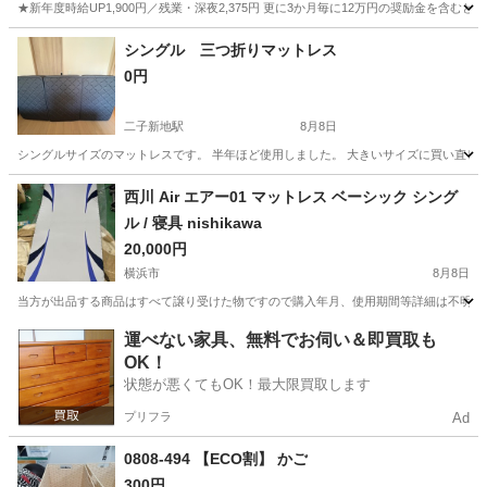
★新年度時給UP1,900円／残業・深夜2,375円 更に3か月毎に12万円の奨励金を含む
神奈川
藤沢市
その他
シングル 三つ折りマットレス
0円
二子新地駅
8月8日
シングルサイズのマットレスです。 半年ほど使用しました。 大きいサイズに買い直し
神奈川
川崎市
二子新地駅
ベッド
西川 Air エアー01 マットレス ベーシック シング
ル / 寝具 nishikawa
20,000円
横浜市
8月8日
当方が出品する商品はすべて譲り受けた物ですので購入年月、使用期間等詳細は不明となります
神奈川
横浜市
寝具
運べない家具、無料でお伺い＆即買取も
OK！
状態が悪くてもOK！最大限買取します
プリフラ
Ad
0808-494 【ECO割】 かご
300円